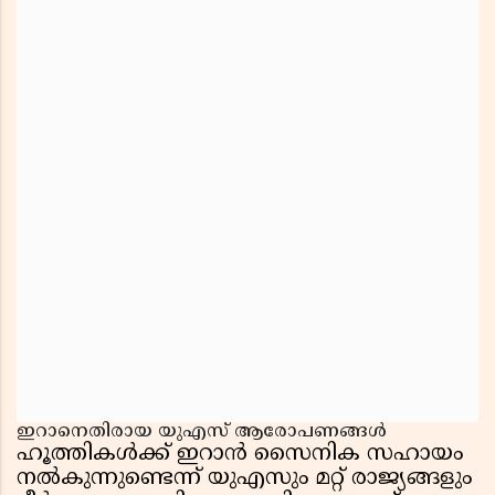
ഇറാനെതിരായ യുഎസ് ആരോപണങ്ങൾ
ഹൂത്തികൾക്ക് ഇറാൻ സൈനിക സഹായം
നൽകുന്നുണ്ടെന്ന് യുഎസും മറ്റ് രാജ്യങ്ങളും