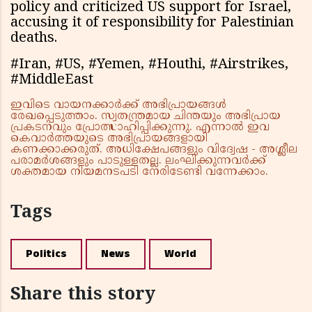
policy and criticized US support for Israel,
accusing it of responsibility for Palestinian
deaths.
#Iran, #US, #Yemen, #Houthi, #Airstrikes,
#MiddleEast
ഇവിടെ വായനക്കാർക്ക് അഭിപ്രായങ്ങൾ
രേഖപ്പെടുത്താം. സ്വതന്ത്രമായ ചിന്തയും അഭിപ്രായ
പ്രകടനവും പ്രോത്സാഹിപ്പിക്കുന്നു. എന്നാൽ ഇവ
കെവാർത്തയുടെ അഭിപ്രായങ്ങളായി
കണക്കാക്കരുത്. അധിക്ഷേപങ്ങളും വിദ്വേഷ - അശ്ലീല
പരാമർശങ്ങളും പാടുള്ളതല്ല. ലംഘിക്കുന്നവർക്ക്
ശക്തമായ നിയമനടപടി നേരിടേണ്ടി വന്നേക്കാം.
Tags
Politics
News
World
Share this story