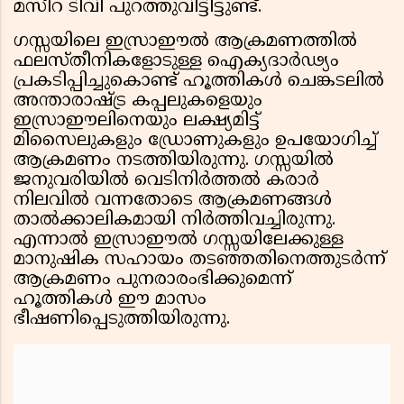
മസീറ ടിവി പുറത്തുവിട്ടിട്ടുണ്ട്.
ഗസ്സയിലെ ഇസ്രാഈൽ ആക്രമണത്തിൽ
ഫലസ്തീനികളോടുള്ള ഐക്യദാർഢ്യം
പ്രകടിപ്പിച്ചുകൊണ്ട് ഹൂത്തികൾ ചെങ്കടലിൽ
അന്താരാഷ്ട്ര കപ്പലുകളെയും
ഇസ്രാഈലിനെയും ലക്ഷ്യമിട്ട്
മിസൈലുകളും ഡ്രോണുകളും ഉപയോഗിച്ച്
ആക്രമണം നടത്തിയിരുന്നു. ഗസ്സയിൽ
ജനുവരിയിൽ വെടിനിർത്തൽ കരാർ
നിലവിൽ വന്നതോടെ ആക്രമണങ്ങൾ
താൽക്കാലികമായി നിർത്തിവച്ചിരുന്നു.
എന്നാൽ ഇസ്രാഈൽ ഗസ്സയിലേക്കുള്ള
മാനുഷിക സഹായം തടഞ്ഞതിനെത്തുടർന്ന്
ആക്രമണം പുനരാരംഭിക്കുമെന്ന്
ഹൂത്തികൾ ഈ മാസം
ഭീഷണിപ്പെടുത്തിയിരുന്നു.