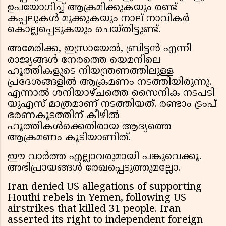
ഉപയോഗിച്ച് ആക്രമിക്കുകയും രണ്ട്
കപ്പലുകൾ മുക്കുകയും നാല് നാവികർ
കൊല്ലപ്പെടുകയും ചെയ്തിട്ടുണ്ട്.
അമേരിക്ക, ഇസ്രായേൽ, ബ്രിട്ടൻ എന്നീ
രാജ്യങ്ങൾ നേരത്തെ യെമനിലെ
ഹൂത്തികളുടെ നിയന്ത്രണത്തിലുള്ള
പ്രദേശങ്ങളിൽ ആക്രമണം നടത്തിയിരുന്നു.
എന്നാൽ ശനിയാഴ്ചത്തെ സൈനിക നടപടി
യുഎസ് മാത്രമാണ് നടത്തിയത്. രണ്ടാം ട്രംപ്
ഭരണകൂടത്തിന് കീഴിൽ
ഹൂത്തികൾക്കെതിരായ ആദ്യത്തെ
ആക്രമണം കൂടിയാണിത്.
ഈ വാർത്ത എല്ലാവരുമായി പങ്കുവെക്കൂ.
അഭിപ്രായങ്ങൾ രേഖപ്പെടുത്തുമല്ലോ.
Iran denied US allegations of supporting
Houthi rebels in Yemen, following US
airstrikes that killed 31 people. Iran
asserted its right to independent foreign