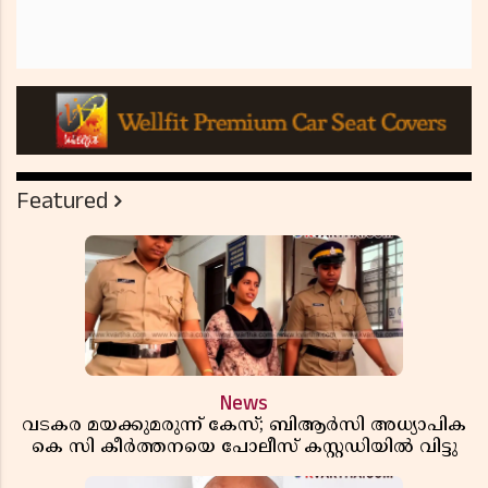
Featured
News
വടകര മയക്കുമരുന്ന് കേസ്; ബിആർസി അധ്യാപിക
കെ സി കീർത്തനയെ പോലീസ് കസ്റ്റഡിയിൽ വിട്ടു