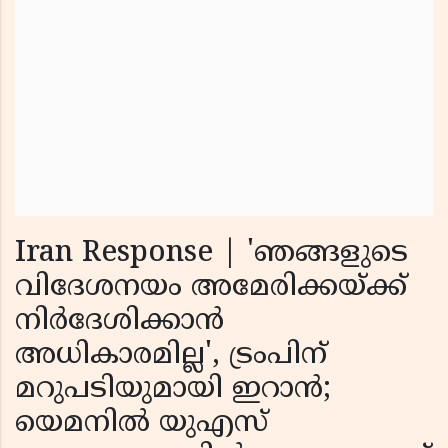
Iran Response |
'ഞങ്ങളുടെ
വിദേശനയം അമേരിക്കയ്ക്ക്
നിർദേശിക്കാൻ
അധികാരമില്ല', ട്രംപിന്
മറുപടിയുമായി ഇറാൻ;
യെമനിൽ യുഎസ്