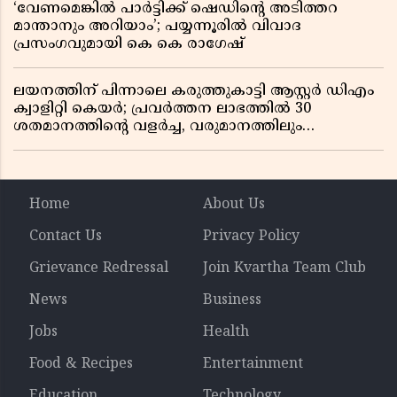
‘വേണമെങ്കിൽ പാർട്ടിക്ക് ഷെഡിൻ്റെ അടിത്തറ
മാന്താനും അറിയാം’; പയ്യന്നൂരിൽ വിവാദ
പ്രസംഗവുമായി കെ കെ രാഗേഷ്
ലയനത്തിന് പിന്നാലെ കരുത്തുകാട്ടി ആസ്റ്റർ ഡിഎം
ക്വാളിറ്റി കെയർ; പ്രവർത്തന ലാഭത്തിൽ 30
ശതമാനത്തിൻ്റെ വളർച്ച, വരുമാനത്തിലും
ലാഭത്തിലും വൻ കുതിപ്പ് രേഖപ്പെടുത്തി ആദ്യ പാദ
റിപ്പോർട്ട് പുറത്ത്
Home
About Us
Contact Us
Privacy Policy
Grievance Redressal
Join Kvartha Team Club
News
Business
Jobs
Health
Food & Recipes
Entertainment
Education
Technology