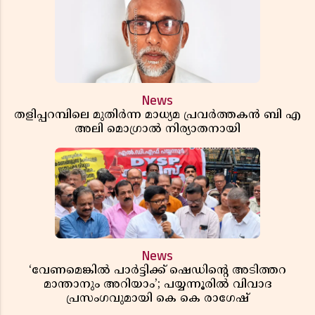
News
തളിപ്പറമ്പിലെ മുതിർന്ന മാധ്യമ പ്രവർത്തകൻ ബി എ
അലി മൊഗ്രാൽ നിര്യാതനായി
News
‘വേണമെങ്കിൽ പാർട്ടിക്ക് ഷെഡിൻ്റെ അടിത്തറ
മാന്താനും അറിയാം’; പയ്യന്നൂരിൽ വിവാദ
പ്രസംഗവുമായി കെ കെ രാഗേഷ്