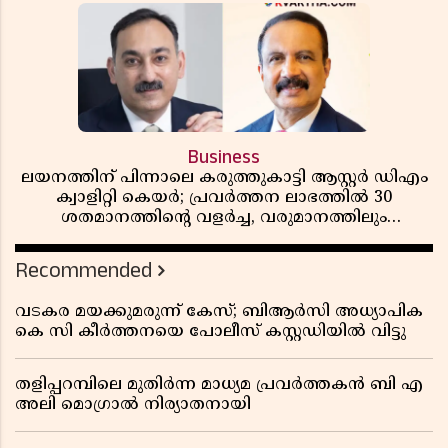
Business
ലയനത്തിന് പിന്നാലെ കരുത്തുകാട്ടി ആസ്റ്റർ ഡിഎം
ക്വാളിറ്റി കെയർ; പ്രവർത്തന ലാഭത്തിൽ 30
ശതമാനത്തിൻ്റെ വളർച്ച, വരുമാനത്തിലും
ലാഭത്തിലും വൻ കുതിപ്പ് രേഖപ്പെടുത്തി ആദ്യ പാദ
റിപ്പോർട്ട് പുറത്ത്
Recommended
വടകര മയക്കുമരുന്ന് കേസ്; ബിആർസി അധ്യാപിക
കെ സി കീർത്തനയെ പോലീസ് കസ്റ്റഡിയിൽ വിട്ടു
തളിപ്പറമ്പിലെ മുതിർന്ന മാധ്യമ പ്രവർത്തകൻ ബി എ
അലി മൊഗ്രാൽ നിര്യാതനായി