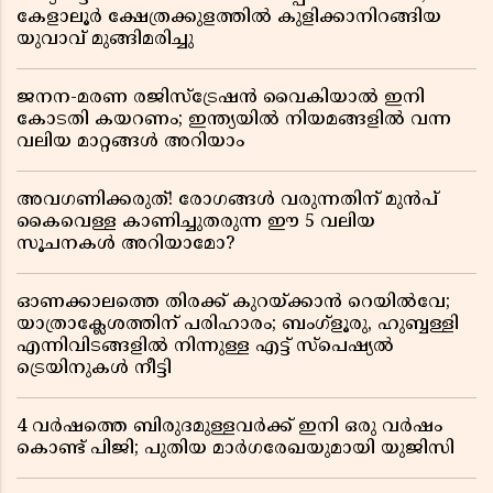
കേളാലൂർ ക്ഷേത്രക്കുളത്തിൽ കുളിക്കാനിറങ്ങിയ
യുവാവ് മുങ്ങിമരിച്ചു
ജനന-മരണ രജിസ്ട്രേഷൻ വൈകിയാൽ ഇനി
കോടതി കയറണം; ഇന്ത്യയിൽ നിയമങ്ങളിൽ വന്ന
വലിയ മാറ്റങ്ങൾ അറിയാം
അവഗണിക്കരുത്! രോഗങ്ങൾ വരുന്നതിന് മുൻപ്
കൈവെള്ള കാണിച്ചുതരുന്ന ഈ 5 വലിയ
സൂചനകൾ അറിയാമോ?
ഓണക്കാലത്തെ തിരക്ക് കുറയ്ക്കാൻ റെയിൽവേ;
യാത്രാക്ലേശത്തിന് പരിഹാരം; ബംഗ്ളൂരു, ഹുബ്ബള്ളി
എന്നിവിടങ്ങളിൽ നിന്നുള്ള എട്ട് സ്പെഷ്യൽ
ട്രെയിനുകൾ നീട്ടി
4 വർഷത്തെ ബിരുദമുള്ളവർക്ക് ഇനി ഒരു വർഷം
കൊണ്ട് പിജി; പുതിയ മാർഗരേഖയുമായി യുജിസി