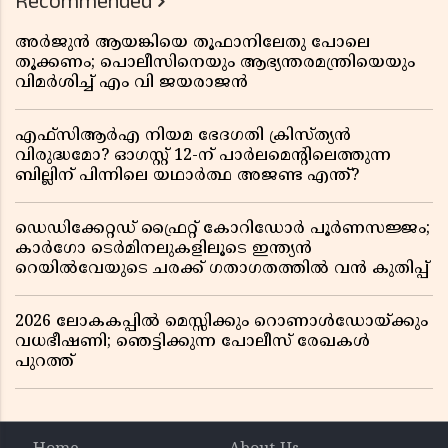
Recommended
അർജുൻ ആയങ്കിയെ തൂഫാനിലേതു പോലെ
തൂക്കണം; പൊലീസിനെയും ആഭ്യന്തരമന്ത്രിയെയും
വിമർശിച്ച് എം വി ജയരാജൻ
എഫ്സിആർഎ നിയമ ഭേദഗതി ക്രിസ്ത്യൻ
വിരുദ്ധമോ? ഓഗസ്റ്റ് 12-ന് പാർലമെന്റിലെത്തുന്ന
ബില്ലിന് പിന്നിലെ യഥാർത്ഥ അജണ്ട എന്ത്?
ഡെഡിക്കേറ്റഡ് ഫ്രൈറ്റ് കോറിഡോർ പൂർണസജ്ജം;
കാർഗോ ടെർമിനലുകളിലൂടെ ഇന്ത്യൻ
റെയിൽവേയുടെ ചരക്ക് ഗതാഗതത്തിൽ വൻ കുതിപ്പ്
2026 ലോകകപ്പിൽ മെസ്സിക്കും റൊണാൾഡോയ്ക്കും
വധഭീഷണി; ഞെട്ടിക്കുന്ന പോലീസ് രേഖകൾ
പുറത്ത്