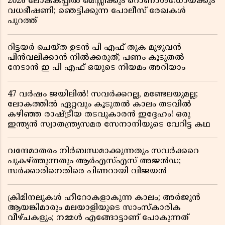
2026 ലോകകപ്പിൽ മെസ്സിക്കും റൊണാൾഡോയ്ക്കും
വധഭീഷണി; ഞെട്ടിക്കുന്ന പോലീസ് രേഖകൾ
പുറത്ത്
റിട്ടയർ ചെയ്ത ഉടൻ പി എഫ് തുക മുഴുവൻ
പിൻവലിക്കാൻ നിൽക്കരുത്; പണം കൂടുതൽ
നേടാൻ ഇ പി എഫ് ഒയുടെ നിയമം അറിയാം
47 വർഷം ജയിലിൽ! സവർക്കറല്ല, മണ്ടേലയുമല്ല;
ലോകത്തിൽ ഏറ്റവും കൂടുതൽ കാലം തടവിൽ
കഴിഞ്ഞ രാഷ്ട്രീയ തടവുകാരൻ ഇദ്ദേഹം! ഒരു
ഇന്ത്യൻ സ്വാതന്ത്ര്യസമര സേനാനിയുടെ വേറിട്ട കഥ
വന്ദേമാതരം നിർബന്ധമാക്കുന്നതും സവർക്കറെ
പുകഴ്ത്തുന്നതും ആർഎസ്എസ് അജൻഡ;
സർക്കാരിനെതിരെ പിണറായി വിജയൻ
ക്രിമിനലുകൾ ഹീറോകളാകുന്ന കാലം; അർജുൻ
ആയങ്കിമാരും മലയാളിയുടെ സാംസ്കാരിക
വീഴ്ചകളും; നമ്മൾ എങ്ങോട്ടാണ് പോകുന്നത്