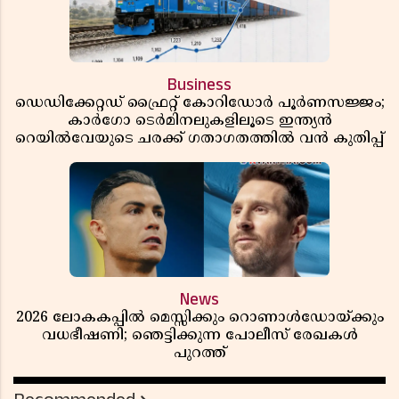
Business
ഡെഡിക്കേറ്റഡ് ഫ്രൈറ്റ് കോറിഡോർ പൂർണസജ്ജം;
കാർഗോ ടെർമിനലുകളിലൂടെ ഇന്ത്യൻ
റെയിൽവേയുടെ ചരക്ക് ഗതാഗതത്തിൽ വൻ കുതിപ്പ്
News
2026 ലോകകപ്പിൽ മെസ്സിക്കും റൊണാൾഡോയ്ക്കും
വധഭീഷണി; ഞെട്ടിക്കുന്ന പോലീസ് രേഖകൾ
പുറത്ത്