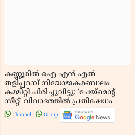
കണ്ണൂരിൽ ഐ എൻ എൽ
തളിപ്പറമ്പ് നിയോജകമണ്ഡലം
കമ്മിറ്റി പിരിച്ചുവിട്ടു: 'പേയ്‌മെൻ്റ്
സീറ്റ്' വിവാദത്തിൽ പ്രതിഷേധം
Channel
Group