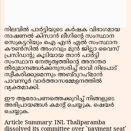
നിലവിൽ പാർട്ടിയുടെ കർഷക വിഭാഗമായ
നാഷണൽ കിസാൻ ലീഗിന്റെ സംസ്ഥാന
സെക്രട്ടറിയും ഐ എൻ എൽ സംസ്ഥാന
കൗൺസിൽ അംഗവും മുൻ ജില്ലാ വൈസ്
പ്രസിഡന്റു കൂടിയായ താൻ പാർട്ടി
സംസ്ഥാന നേതൃത്വത്തിന്റെ അനന്തര
തീരുമാനങ്ങൾക്കനുസരിച്ച് ഭാവി നിലപാട്
സ്വീകരിക്കുമെന്നും അബ്ദുറഹ്‌മാൻ
പാവന്നൂർ വാർത്താസമ്മേളനത്തിൽ
വ്യക്തമാക്കി.
ഈ ആരോപണത്തെക്കുറിച്ച് നിങ്ങളുടെ
അഭിപ്രായങ്ങൾ കമൻ്റ് ചെയ്യുക. ഷെയർ
ചെയ്യുക.
Article Summary: INL Thaliparamba
dissolved its committee over 'payment seat'