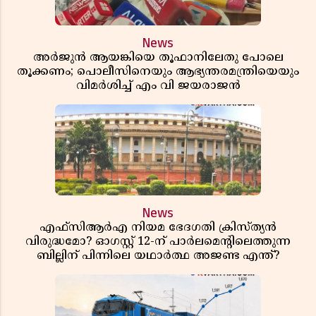
News
അർജുൻ ആയങ്കിയെ തൂഫാനിലേതു പോലെ
തൂക്കണം; പൊലീസിനെയും ആഭ്യന്തരമന്ത്രിയെയും
വിമർശിച്ച് എം വി ജയരാജൻ
News
എഫ്സിആർഎ നിയമ ഭേദഗതി ക്രിസ്ത്യൻ
വിരുദ്ധമോ? ഓഗസ്റ്റ് 12-ന് പാർലമെന്റിലെത്തുന്ന
ബില്ലിന് പിന്നിലെ യഥാർത്ഥ അജണ്ട എന്ത്?