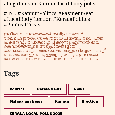
allegations in Kannur local body polls.
#INL #KannurPolitics #PaymentSeat
#LocalBodyElection #KeralaPolitics
#PoliticalCrisis
ഇവിടെ വായനക്കാർക്ക് അഭിപ്രായങ്ങൾ
രേഖപ്പെടുത്താം. സ്വതന്ത്രമായ ചിന്തയും അഭിപ്രായ
പ്രകടനവും പ്രോത്സാഹിപ്പിക്കുന്നു. എന്നാൽ ഇവ
കെവാർത്തയുടെ അഭിപ്രായങ്ങളായി
കണക്കാക്കരുത്. അധിക്ഷേപങ്ങളും വിദ്വേഷ - അശ്ലീല
പരാമർശങ്ങളും പാടുള്ളതല്ല. ലംഘിക്കുന്നവർക്ക്
ശക്തമായ നിയമനടപടി നേരിടേണ്ടി വന്നേക്കാം.
Tags
Politics
Kerala News
News
Malayalam News
Kannur
Election
KERALA LOCAL POLLS 2025