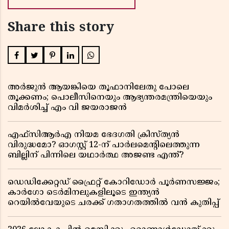
Share this story
അർജുൻ ആയങ്കിയെ തൂഫാനിലേതു പോലെ
തൂക്കണം; പൊലീസിനെയും ആഭ്യന്തരമന്ത്രിയെയും
വിമർശിച്ച് എം വി ജയരാജൻ
എഫ്സിആർഎ നിയമ ഭേദഗതി ക്രിസ്ത്യൻ
വിരുദ്ധമോ? ഓഗസ്റ്റ് 12-ന് പാർലമെന്റിലെത്തുന്ന
ബില്ലിന് പിന്നിലെ യഥാർത്ഥ അജണ്ട എന്ത്?
ഡെഡിക്കേറ്റഡ് ഫ്രൈറ്റ് കോറിഡോർ പൂർണസജ്ജം;
കാർഗോ ടെർമിനലുകളിലൂടെ ഇന്ത്യൻ
റെയിൽവേയുടെ ചരക്ക് ഗതാഗതത്തിൽ വൻ കുതിപ്പ്