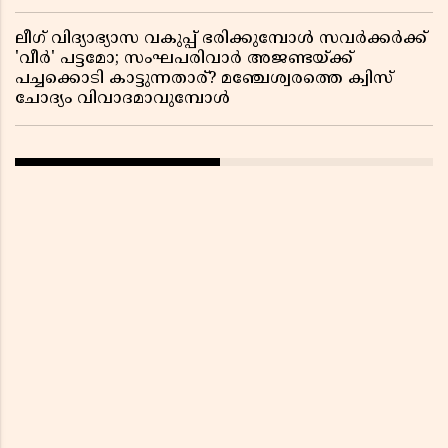
ലീഗ് വിദ്യാഭ്യാസ വകുപ്പ് ഭരിക്കുമ്പോൾ സവർക്കർക്ക്
'വീർ' പട്ടമോ; സംഘപരിവാർ അജണ്ടയ്ക്ക്
പച്ചക്കൊടി കാട്ടുന്നതാര്? മഞ്ചേശ്വരത്തെ ക്വിസ്
ചോദ്യം വിവാദമാവുമ്പോൾ