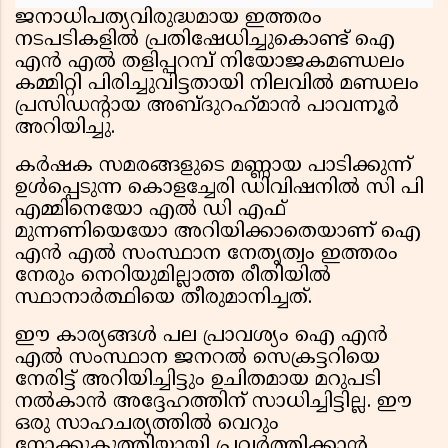
ജനാധിപത്യവിരുദ്ധമായ ഇത്തരം
നടപടികളിൽ പ്രതിഷേധിച്ചുകൊണ്ട് ഐ
എൻ എൽ തളിപ്പറമ്പ് നിയോജകമണ്ഡലം
കമ്മിറ്റി പിരിച്ചുവിട്ടതായി നിലവിൽ മണ്ഡലം
പ്രസിഡന്റായ അബ്ദുറഹ്‌മാൻ പാവന്നൂർ
അറിയിച്ചു.
കർഷക സമരങ്ങളുടെ മണ്ണായ പാടിക്കുന്ന്
ഉൾപ്പെടുന്ന കൊളച്ചേരി ഡിവിഷനിൽ സി പി
എമ്മിനെയോ എൽ ഡി എഫ്
മുന്നണിയെയോ അറിയിക്കാതെയാണ് ഐ
എൻ എൽ സംസ്ഥാന നേതൃത്വം ഇത്തരം
നേരും നെറിയുമില്ലാത്ത രീതിയിൽ
സ്ഥാനാർത്ഥിയെ തീരുമാനിച്ചത്.
ഈ കാര്യങ്ങൾ പല പ്രാവശ്യം ഐ എൻ
എൽ സംസ്ഥാന ജനറൽ സെക്രട്ടറിയെ
നേരിട്ട് അറിയിച്ചിട്ടും ഉചിതമായ മറുപടി
നൽകാൻ അദ്ദേഹത്തിന് സാധിച്ചിട്ടില്ല. ഈ
ഒരു സാഹചര്യത്തിൽ വെറും
നോക്കുകുത്തിയായി പ്രവർത്തിക്കാൻ