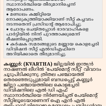
സ്ഥാനാർത്ഥിയെ തീരുമാനിച്ചെന്ന്
ആരോപണം.
● മണ്ഡലം കമ്മിറ്റിയെ
നോക്കുകുത്തിയാക്കിയാണ് സീറ്റ് കച്ചവടം
നടന്നതെന്ന് പ്രസിഡൻ്റ് ആരോപിച്ചു.
● ചോദ്യം ചെയ്തപ്പോൾ ഭാരവാഹികളെ
പാർട്ടിയിൽ നിന്ന് പുറത്താക്കുമെന്ന്
ഭീഷണിപ്പെടുത്തി.
● കർഷക സമരങ്ങളുടെ മണ്ണായ കൊളച്ചേരി
ഡിവിഷൻ സീറ്റ് എൽഡിഎഫിനെ
അറിയിക്കാതെ തീരുമാനിച്ചു.
കണ്ണൂർ: (KVARTHA)
ജില്ലയിൽ ഇന്ത്യൻ
നാഷണൽ ലീഗിൽ 'പേയ്‌മെൻ്റ് സീറ്റ്' വിവാദം
ചൂടുപിടിക്കുന്നു. ത്രിതല പഞ്ചായത്ത്
തെരഞ്ഞെടുപ്പുമായി ബന്ധപ്പെട്ട് കണ്ണൂർ
ജില്ലാ പഞ്ചായത്തിലെ കൊളച്ചേരി
ഡിവിഷനിലെ എൽ ഡി എഫ്
സ്ഥാനാർത്ഥിയെ നിർണയിച്ചത് പേയ്‌മെൻ്റ്
സീറ്റിലൂടെയാണെന്ന് ഐ എൻ എൽ