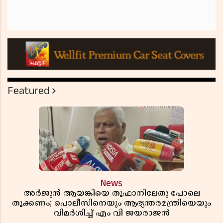
Featured
News
അർജുൻ ആയങ്കിയെ തൂഫാനിലേതു പോലെ
തൂക്കണം; പൊലീസിനെയും ആഭ്യന്തരമന്ത്രിയെയും
വിമർശിച്ച് എം വി ജയരാജൻ