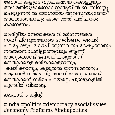
ബോഡികളുടെ വ്യാപകമായ കൊള്ളയും
അഴിമതിയുമാണോ? ഇന്ത്യയില്‍ ബിസിനസ്സ്
ചെയ്യുന്നതില്‍ മോശമായ അവസ്ഥയുണ്ടോ?
അതെന്തായാലും കണ്ടെത്തി പരിഹാരം
കാണണം.
രാഷ്ട്രീയ നേതാക്കള്‍ വിമര്‍ശനങ്ങള്‍
സഹിഷ്ണുതയോടെ നേരിടണം. അവര്‍
പലപ്പോഴും കോപിക്കുന്നവരും ദേഷ്യക്കാരും
നര്‍മ്മബോധമില്ലാത്തവരും ആണ്.
അതുകൊണ്ട് ജനാധിപത്യത്തിന്
നേതാക്കളെ ഉള്‍ക്കൊള്ളാനും,
ക്ഷമിക്കാനും, കൂടുതല്‍ ജനസമ്മതരും
ആകാന്‍ നര്‍മം ന്ല്ലതാണ്. അതുകൊണ്ട്
നേതാക്കള്‍ നര്‍മം പറയട്ടെ, ചുണ്ടുകളില്‍
പുഞ്ചിരി വിടരട്ടെ.
കടപ്പാട്: ദ ക്വിന്റ്
#India #politics #democracy #socialissues
#economy #reforms #indiapolitics