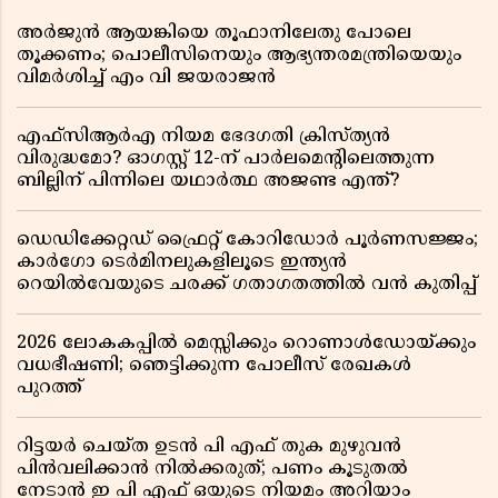
അർജുൻ ആയങ്കിയെ തൂഫാനിലേതു പോലെ
തൂക്കണം; പൊലീസിനെയും ആഭ്യന്തരമന്ത്രിയെയും
വിമർശിച്ച് എം വി ജയരാജൻ
എഫ്സിആർഎ നിയമ ഭേദഗതി ക്രിസ്ത്യൻ
വിരുദ്ധമോ? ഓഗസ്റ്റ് 12-ന് പാർലമെന്റിലെത്തുന്ന
ബില്ലിന് പിന്നിലെ യഥാർത്ഥ അജണ്ട എന്ത്?
ഡെഡിക്കേറ്റഡ് ഫ്രൈറ്റ് കോറിഡോർ പൂർണസജ്ജം;
കാർഗോ ടെർമിനലുകളിലൂടെ ഇന്ത്യൻ
റെയിൽവേയുടെ ചരക്ക് ഗതാഗതത്തിൽ വൻ കുതിപ്പ്
2026 ലോകകപ്പിൽ മെസ്സിക്കും റൊണാൾഡോയ്ക്കും
വധഭീഷണി; ഞെട്ടിക്കുന്ന പോലീസ് രേഖകൾ
പുറത്ത്
റിട്ടയർ ചെയ്ത ഉടൻ പി എഫ് തുക മുഴുവൻ
പിൻവലിക്കാൻ നിൽക്കരുത്; പണം കൂടുതൽ
നേടാൻ ഇ പി എഫ് ഒയുടെ നിയമം അറിയാം