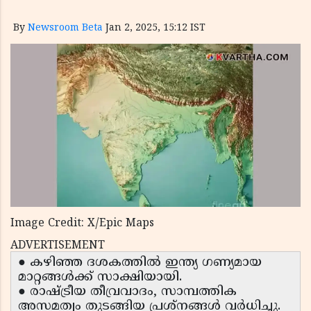
By
Newsroom Beta
Jan 2, 2025, 15:12 IST
Image Credit: X/Epic Maps
ADVERTISEMENT
● കഴിഞ്ഞ ദശകത്തിൽ ഇന്ത്യ ഗണ്യമായ
മാറ്റങ്ങൾക്ക് സാക്ഷിയായി.
● രാഷ്ട്രീയ തീവ്രവാദം, സാമ്പത്തിക
അസമത്വം തുടങ്ങിയ പ്രശ്നങ്ങൾ വർധിച്ചു.