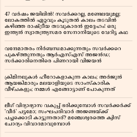
47 വർഷം ജയിലിൽ! സവർക്കറല്ല, മണ്ടേലയുമല്ല;
ലോകത്തിൽ ഏറ്റവും കൂടുതൽ കാലം തടവിൽ
കഴിഞ്ഞ രാഷ്ട്രീയ തടവുകാരൻ ഇദ്ദേഹം! ഒരു
ഇന്ത്യൻ സ്വാതന്ത്ര്യസമര സേനാനിയുടെ വേറിട്ട കഥ
വന്ദേമാതരം നിർബന്ധമാക്കുന്നതും സവർക്കറെ
പുകഴ്ത്തുന്നതും ആർഎസ്എസ് അജൻഡ;
സർക്കാരിനെതിരെ പിണറായി വിജയൻ
ക്രിമിനലുകൾ ഹീറോകളാകുന്ന കാലം; അർജുൻ
ആയങ്കിമാരും മലയാളിയുടെ സാംസ്കാരിക
വീഴ്ചകളും; നമ്മൾ എങ്ങോട്ടാണ് പോകുന്നത്
ലീഗ് വിദ്യാഭ്യാസ വകുപ്പ് ഭരിക്കുമ്പോൾ സവർക്കർക്ക്
'വീർ' പട്ടമോ; സംഘപരിവാർ അജണ്ടയ്ക്ക്
പച്ചക്കൊടി കാട്ടുന്നതാര്? മഞ്ചേശ്വരത്തെ ക്വിസ്
ചോദ്യം വിവാദമാവുമ്പോൾ