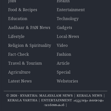
Jobs
Health
Food & Recipes
Entertainment
Education
Technology
Aadhaar & PAN News
Gadgets
Lifestyle
Local-News
Religion & Spirituality
Video
Fact-Check
Fashion
Travel & Tourism
Article
Agriculture
Special
Latest News
Webstories
©
2026
‧ KVARTHA: MALAYALAM NEWS | KERALA NEWS |
KERALA VARTHA | ENTERTAINMENT ചുറ്റുവട്ടം മലയാളം
വാര്‍ത്തകൾ |