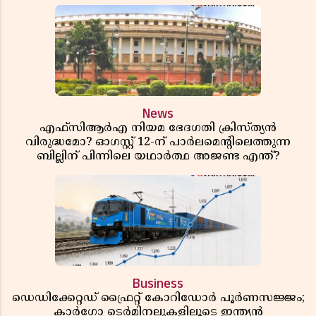
News
എഫ്സിആർഎ നിയമ ഭേദഗതി ക്രിസ്ത്യൻ
വിരുദ്ധമോ? ഓഗസ്റ്റ് 12-ന് പാർലമെന്റിലെത്തുന്ന
ബില്ലിന് പിന്നിലെ യഥാർത്ഥ അജണ്ട എന്ത്?
Business
ഡെഡിക്കേറ്റഡ് ഫ്രൈറ്റ് കോറിഡോർ പൂർണസജ്ജം;
കാർഗോ ടെർമിനലുകളിലൂടെ ഇന്ത്യൻ