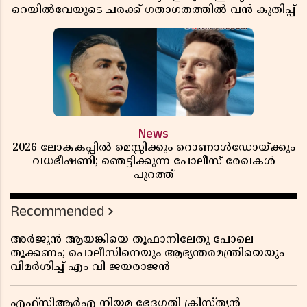
റെയിൽവേയുടെ ചരക്ക് ഗതാഗതത്തിൽ വൻ കുതിപ്പ്
News
2026 ലോകകപ്പിൽ മെസ്സിക്കും റൊണാൾഡോയ്ക്കും
വധഭീഷണി; ഞെട്ടിക്കുന്ന പോലീസ് രേഖകൾ
പുറത്ത്
Recommended
അർജുൻ ആയങ്കിയെ തൂഫാനിലേതു പോലെ
തൂക്കണം; പൊലീസിനെയും ആഭ്യന്തരമന്ത്രിയെയും
വിമർശിച്ച് എം വി ജയരാജൻ
എഫ്സിആർഎ നിയമ ഭേദഗതി ക്രിസ്ത്യൻ