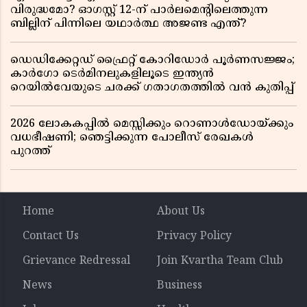
വിരുദ്ധമോ? ഓഗസ്റ്റ് 12-ന് പാർലമെന്റിലെത്തുന്ന
ബില്ലിന് പിന്നിലെ യഥാർത്ഥ അജണ്ട എന്ത്?
ഡെഡിക്കേറ്റഡ് ഫ്രൈറ്റ് കോറിഡോർ പൂർണസജ്ജം;
കാർഗോ ടെർമിനലുകളിലൂടെ ഇന്ത്യൻ
റെയിൽവേയുടെ ചരക്ക് ഗതാഗതത്തിൽ വൻ കുതിപ്പ്
2026 ലോകകപ്പിൽ മെസ്സിക്കും റൊണാൾഡോയ്ക്കും
വധഭീഷണി; ഞെട്ടിക്കുന്ന പോലീസ് രേഖകൾ
പുറത്ത്
Home
About Us
Contact Us
Privacy Policy
Grievance Redressal
Join Kvartha Team Club
News
Business