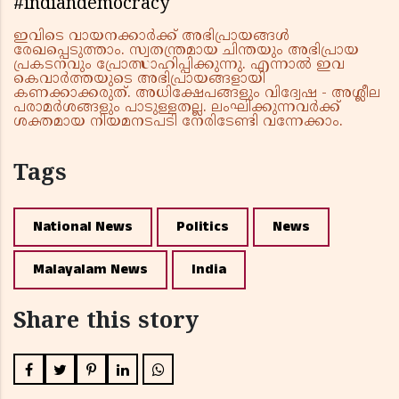
#indiandemocracy
ഇവിടെ വായനക്കാർക്ക് അഭിപ്രായങ്ങൾ
രേഖപ്പെടുത്താം. സ്വതന്ത്രമായ ചിന്തയും അഭിപ്രായ
പ്രകടനവും പ്രോത്സാഹിപ്പിക്കുന്നു. എന്നാൽ ഇവ
കെവാർത്തയുടെ അഭിപ്രായങ്ങളായി
കണക്കാക്കരുത്. അധിക്ഷേപങ്ങളും വിദ്വേഷ - അശ്ലീല
പരാമർശങ്ങളും പാടുള്ളതല്ല. ലംഘിക്കുന്നവർക്ക്
ശക്തമായ നിയമനടപടി നേരിടേണ്ടി വന്നേക്കാം.
Tags
National News
Politics
News
Malayalam News
India
Share this story