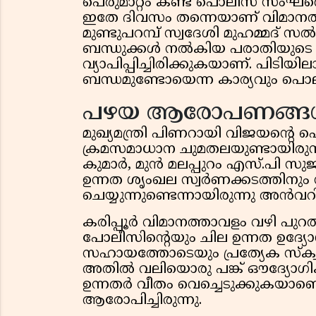
പെരുമാറ്റം കണ്ട് പൊലീസ് സംഘത്ത
ഇതേ ദിവസം തന്നെയാണ് വിമാനത്ത
മുണ്ടുപറമ്പ് സ്വദേശി മുഹമ്മദ് സ
ബന്ധുക്കള്‍ നല്‍കിയ പരാതിയു
വ്യാപിപ്പിച്ചിരിക്കുകയാണ്. പിട
ബന്ധമുണ്ടോയെന്ന കാര്യവും പൊലീസ
പഴയ ആരോപണങ്ങ
​മുഖ്യമന്ത്രി പിണറായി വിജയന്റെ പൊ
ക്രമസമാധാന ചുമതലയുണ്ടായിരുന
കുമാർ, മുൻ മലപ്പുറം എസ്.പി സു
ഉന്നത ശൃംഖല സ്വർണക്കടത്തിനും 
ചെയ്യുന്നുണ്ടെന്നായിരുന്നു അ
കരിപ്പൂർ വിമാനത്താവളം വഴി പുറത്
പോലീസിന്റെയും ചില ഉന്നത ഉദ്
സഹായത്തോടെയും പ്രത്യേക സ്ക്
അതിൽ വലിയൊരു പങ്ക് ഔദ്യോ
ഉന്നതർ വീതം വെച്ചെടുക്കുക
ആരോപിച്ചിരുന്നു.