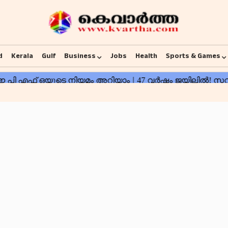
d
Kerala
Gulf
Business
Jobs
Health
Sports & Games