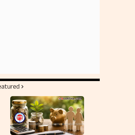
eatured