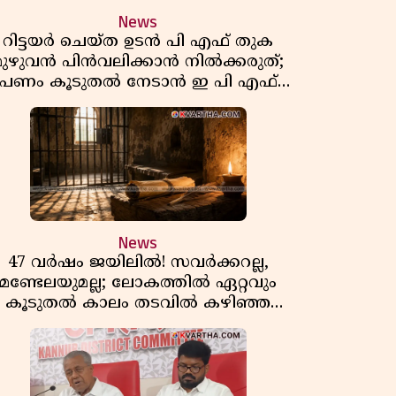
News
റിട്ടയർ ചെയ്ത ഉടൻ പി എഫ് തുക
മുഴുവൻ പിൻവലിക്കാൻ നിൽക്കരുത്;
പണം കൂടുതൽ നേടാൻ ഇ പി എഫ്
ഒയുടെ നിയമം അറിയാം
News
47 വർഷം ജയിലിൽ! സവർക്കറല്ല,
മണ്ടേലയുമല്ല; ലോകത്തിൽ ഏറ്റവും
കൂടുതൽ കാലം തടവിൽ കഴിഞ്ഞ
രാഷ്ട്രീയ തടവുകാരൻ ഇദ്ദേഹം! ഒരു
ന്ത്യൻ സ്വാതന്ത്ര്യസമര സേനാനിയുടെ
വേറിട്ട കഥ