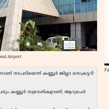
ional Airport
F
നാണ് നടപടിയെന്ന് കണ്ണൂർ ജില്ലാ സെക്രട്ടറി
പേരും കണ്ണൂർ സ്വദേശികളാണ്; ആറുപേർ