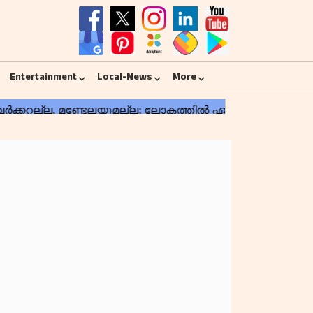
Entertainment
Local-News
More