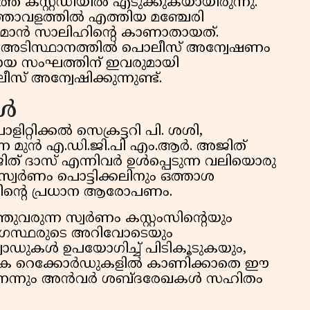
െ കസ്റ്റഡിയില്‍ എടുക്കുകയായിരുന്നു.
ാവളത്തില്‍ എത്തിയ മഞ്ചേരി
ല്‍മാന്‍ സാലിഹിന്റെ കാണാതായത്.
ടെ അടിസ്ഥാനത്തില്‍ പൊലീസ് അന്വേഷണം
ിയിലായ സംഘത്തിന് ഇവരുമായി
് അന്വേഷിക്കുന്നുണ്ട്.
ൾ
ളിറ്റിക്കൽ സെക്രട്ടറി പി. ശശി,
്ന മുൻ എ.ഡി.ജി.പി എം.ആർ. അജിത്
ജിത് ദാസ് എന്നിവർ ഉൾപ്പെടുന്ന വലിയൊരു
സ്വർണം പൊട്ടിക്കലിനും ഒത്താശ
ൻവറിന്റെ പ്രധാന ആരോപണം.
തുവരുന്ന സ്വർണം കസ്റ്റംസിന്റെയും
യോഗസ്ഥരുടെ അറിവോടെയും
വാഡുകൾ ഉപയോഗിച്ച് പിടികൂടുകയും,
ഗിക റെക്കോർഡുകളിൽ കാണിക്കാതെ ഈ
യാണെന്നും അൻവർ ശബ്ദരേഖകൾ സഹിതം