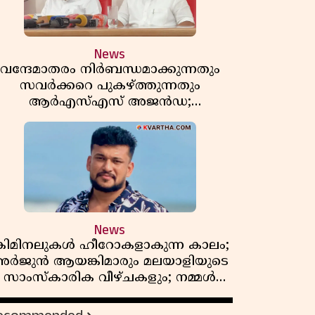
News
വന്ദേമാതരം നിർബന്ധമാക്കുന്നതും
സവർക്കറെ പുകഴ്ത്തുന്നതും
ആർഎസ്എസ് അജൻഡ;
ർക്കാരിനെതിരെ പിണറായി വിജയൻ
News
്രിമിനലുകൾ ഹീറോകളാകുന്ന കാലം;
ർജുൻ ആയങ്കിമാരും മലയാളിയുടെ
സാംസ്കാരിക വീഴ്ചകളും; നമ്മൾ
എങ്ങോട്ടാണ് പോകുന്നത്