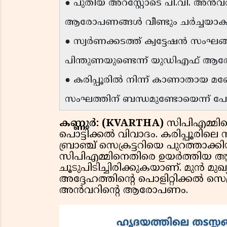
● പുതിയ അറസ്റ്റോടെ പി.വി. അൻവർ 
ആരോപണങ്ങൾ വീണ്ടും ചർച്ചയാകുന
● സ്വർണക്കടത്ത് ക്വട്ടേഷൻ സംഘങ്
പിന്തുണയുണ്ടെന്ന് യുഡിഎഫ് ആ
● കരിപ്പൂരിൽ നിന്ന് കാണാതായ മ
സംഘത്തിന് ബന്ധമുണ്ടോയെന്ന് പോല
കണ്ണൂര്‍: (KVARTHA)
സിപിഎമ്മിന
പൊട്ടിക്കൽ വിവാദം. കരിപ്പൂരിലെ സ
ബ്രാഞ്ച് സെക്രട്ടറിയെ പുറത
സിപിഎമ്മിനെതിരെ ഉയർത്തിയ ആ
ചൂടുപിടിച്ചിരിക്കുകയാണ്. മുൻ മു
അദ്ദേഹത്തിൻ്റെ പൊളിറ്റിക്കൽ സെക
അൻവറിൻ്റെ ആരോപണം.