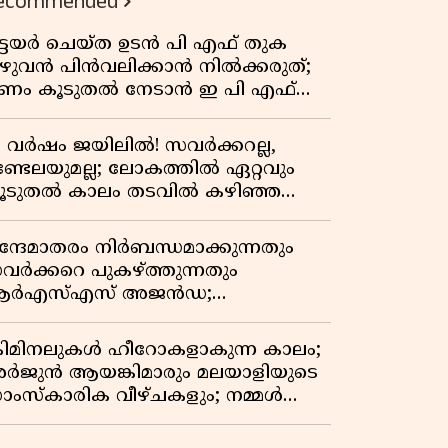
ecommended
ിട്ടയർ ചെയ്ത ഉടൻ പി എഫ് തുക
ുഴുവൻ പിൻവലിക്കാൻ നിൽക്കരുത്;
ണം കൂടുതൽ നേടാൻ ഇ പി എഫ്
യുടെ നിയമം അറിയാം
7 വർഷം ജയിലിൽ! സവർക്കറല്ല,
ണ്ടേലയുമല്ല; ലോകത്തിൽ ഏറ്റവും
ൂടുതൽ കാലം തടവിൽ കഴിഞ്ഞ
ാഷ്ട്രീയ തടവുകാരൻ ഇദ്ദേഹം! ഒരു
ന്ത്യൻ സ്വാതന്ത്ര്യസമര സേനാനിയുടെ
ന്ദേമാതരം നിർബന്ധമാക്കുന്നതും
േറിട്ട കഥ
വർക്കറെ പുകഴ്ത്തുന്നതും
ർഎസ്എസ് അജൻഡ;
ർക്കാരിനെതിരെ പിണറായി വിജയൻ
്രിമിനലുകൾ ഹീറോകളാകുന്ന കാലം;
ർജുൻ ആയങ്കിമാരും മലയാളിയുടെ
ാംസ്കാരിക വീഴ്ചകളും; നമ്മൾ
ങ്ങോട്ടാണ് പോകുന്നത്