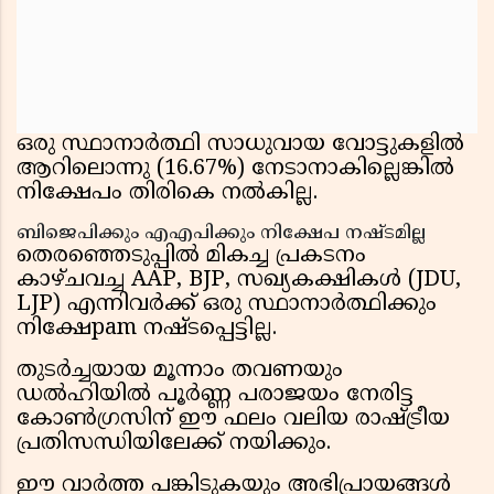
ഒരു സ്ഥാനാർത്ഥി സാധുവായ വോട്ടുകളിൽ
ആറിലൊന്നു (16.67%) നേടാനാകില്ലെങ്കിൽ
നിക്ഷേപം തിരികെ നൽകില്ല.
ബിജെപിക്കും എഎപിക്കും നിക്ഷേപ നഷ്ടമില്ല
തെരഞ്ഞെടുപ്പിൽ മികച്ച പ്രകടനം
കാഴ്ചവച്ച AAP, BJP, സഖ്യകക്ഷികൾ (JDU,
LJP) എന്നിവർക്ക് ഒരു സ്ഥാനാർത്ഥിക്കും
നിക്ഷേpam നഷ്ടപ്പെട്ടില്ല.
തുടർച്ചയായ മൂന്നാം തവണയും
ഡൽഹിയിൽ പൂർണ്ണ പരാജയം നേരിട്ട
കോൺഗ്രസിന് ഈ ഫലം വലിയ രാഷ്ട്രീയ
പ്രതിസന്ധിയിലേക്ക് നയിക്കും.
ഈ വാർത്ത പങ്കിടുകയും അഭിപ്രായങ്ങൾ