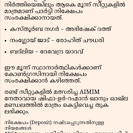
നിർത്തിയെങ്കിലും ആകെ മൂന്ന് സീറ്റുകളിൽ
മാത്രമാണ് പാർട്ടി നിക്ഷേപം
സംരക്ഷിക്കാനായത്.
കസ്തൂർബ നഗർ – അഭിഷേക് ദത്ത്
നംഗ്ലോയ് ജാട് – രോഹിത് ചൗധരി
ബദ്‌ലിയ – ദേവേന്ദ്ര യാദവ്
ഈ മൂന്ന് സ്ഥാനാർത്ഥികൾക്കാണ്
കോൺഗ്രസിനായി നിക്ഷേപം
സംരക്ഷിക്കാൻ കഴിഞ്ഞത്.
രണ്ട് സീറ്റുകളിൽ മത്സരിച്ച AIMIM
നേതാവായ ഷിഫാ-ഉർ-റഹ്മാൻ ഖാനും ഓഖ്‌ല
മണ്ഡലത്തിൽ മാത്രം കെട്ടിവെച്ച തുക
ലഭിക്കും.
നിക്ഷേപം (Deposit) നഷ്ടപ്പെടുന്നതിനുള്ള
നിയമങ്ങൾ