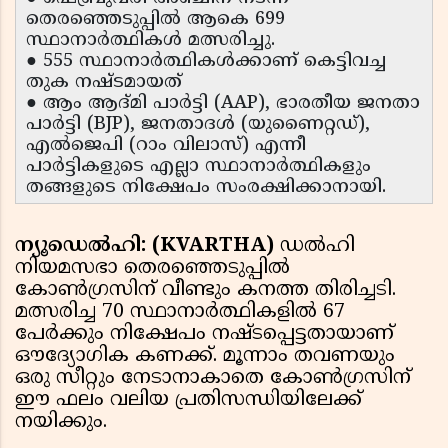
തെരഞ്ഞെടുപ്പിൽ ആകെ 699
സ്ഥാനാർത്ഥികൾ മത്സരിച്ചു.
● 555 സ്ഥാനാർത്ഥികൾക്കാണ് കെട്ടിവച്ച
തുക നഷ്ടമായത്
● ആം ആദ്‌മി പാർട്ടി (AAP), ഭാരതീയ ജനതാ
പാർട്ടി (BJP), ജനതാദൾ (യുണൈറ്റഡ്),
എൽജെപി (റാം വിലാസ്) എന്നീ
പാർട്ടികളുടെ എല്ലാ സ്ഥാനാർത്ഥികളും
തങ്ങളുടെ നിക്ഷേപം സംരക്ഷിക്കാനായി.
ന്യൂഡെൽഹി: (KVARTHA)
ഡൽഹി
നിയമസഭാ തെരഞ്ഞെടുപ്പിൽ
കോൺഗ്രസിന് വീണ്ടും കനത്ത തിരിച്ചടി.
മത്സരിച്ച 70 സ്ഥാനാർത്ഥികളിൽ 67
പേർക്കും നിക്ഷേപം നഷ്ടപ്പെട്ടതായാണ്
ഔദ്യോഗിക കണക്ക്. മൂന്നാം തവണയും
ഒരു സീറ്റും നേടാനാകാതെ കോൺഗ്രസിന്
ഈ ഫലം വലിയ പ്രതിസന്ധിയിലേക്ക്
നയിക്കും.