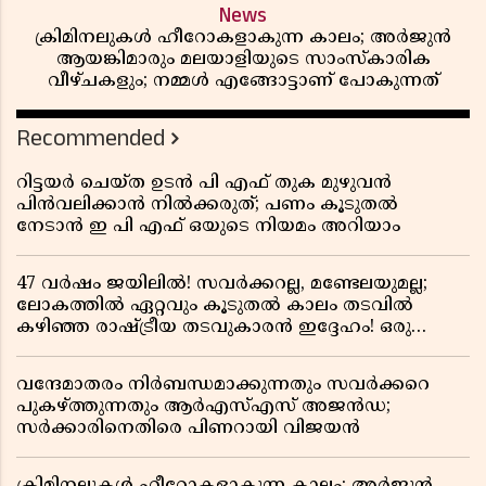
News
ക്രിമിനലുകൾ ഹീറോകളാകുന്ന കാലം; അർജുൻ
ആയങ്കിമാരും മലയാളിയുടെ സാംസ്കാരിക
വീഴ്ചകളും; നമ്മൾ എങ്ങോട്ടാണ് പോകുന്നത്
Recommended
റിട്ടയർ ചെയ്ത ഉടൻ പി എഫ് തുക മുഴുവൻ
പിൻവലിക്കാൻ നിൽക്കരുത്; പണം കൂടുതൽ
നേടാൻ ഇ പി എഫ് ഒയുടെ നിയമം അറിയാം
47 വർഷം ജയിലിൽ! സവർക്കറല്ല, മണ്ടേലയുമല്ല;
ലോകത്തിൽ ഏറ്റവും കൂടുതൽ കാലം തടവിൽ
കഴിഞ്ഞ രാഷ്ട്രീയ തടവുകാരൻ ഇദ്ദേഹം! ഒരു
ഇന്ത്യൻ സ്വാതന്ത്ര്യസമര സേനാനിയുടെ വേറിട്ട കഥ
വന്ദേമാതരം നിർബന്ധമാക്കുന്നതും സവർക്കറെ
പുകഴ്ത്തുന്നതും ആർഎസ്എസ് അജൻഡ;
സർക്കാരിനെതിരെ പിണറായി വിജയൻ
ക്രിമിനലുകൾ ഹീറോകളാകുന്ന കാലം; അർജുൻ