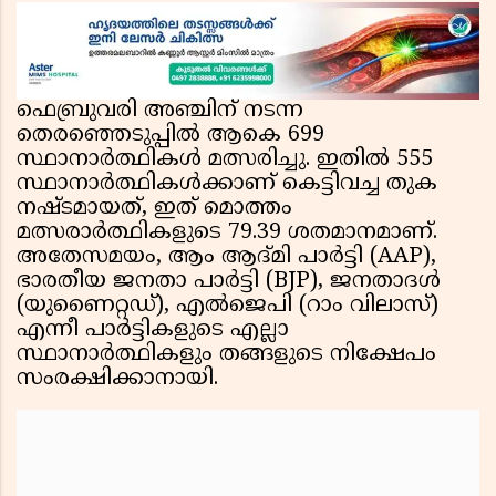
ഫെബ്രുവരി അഞ്ചിന് നടന്ന
തെരഞ്ഞെടുപ്പിൽ ആകെ 699
സ്ഥാനാർത്ഥികൾ മത്സരിച്ചു. ഇതിൽ 555
സ്ഥാനാർത്ഥികൾക്കാണ് കെട്ടിവച്ച തുക
നഷ്ടമായത്, ഇത് മൊത്തം
മത്സരാർത്ഥികളുടെ 79.39 ശതമാനമാണ്.
അതേസമയം, ആം ആദ്‌മി പാർട്ടി (AAP),
ഭാരതീയ ജനതാ പാർട്ടി (BJP), ജനതാദൾ
(യുണൈറ്റഡ്), എൽജെപി (റാം വിലാസ്)
എന്നീ പാർട്ടികളുടെ എല്ലാ
സ്ഥാനാർത്ഥികളും തങ്ങളുടെ നിക്ഷേപം
സംരക്ഷിക്കാനായി.