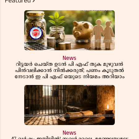
Featured
News
റിട്ടയർ ചെയ്ത ഉടൻ പി എഫ് തുക മുഴുവൻ
പിൻവലിക്കാൻ നിൽക്കരുത്; പണം കൂടുതൽ
നേടാൻ ഇ പി എഫ് ഒയുടെ നിയമം അറിയാം
News