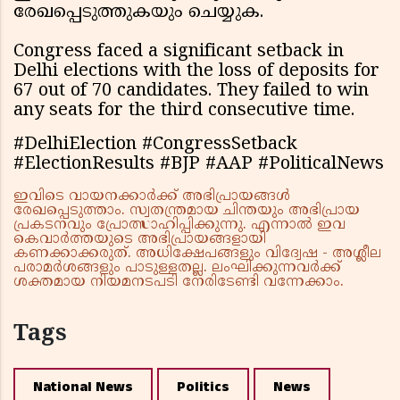
രേഖപ്പെടുത്തുകയും ചെയ്യുക.
Congress faced a significant setback in
Delhi elections with the loss of deposits for
67 out of 70 candidates. They failed to win
any seats for the third consecutive time.
#DelhiElection #CongressSetback
#ElectionResults #BJP #AAP #PoliticalNews
ഇവിടെ വായനക്കാർക്ക് അഭിപ്രായങ്ങൾ
രേഖപ്പെടുത്താം. സ്വതന്ത്രമായ ചിന്തയും അഭിപ്രായ
പ്രകടനവും പ്രോത്സാഹിപ്പിക്കുന്നു. എന്നാൽ ഇവ
കെവാർത്തയുടെ അഭിപ്രായങ്ങളായി
കണക്കാക്കരുത്. അധിക്ഷേപങ്ങളും വിദ്വേഷ - അശ്ലീല
പരാമർശങ്ങളും പാടുള്ളതല്ല. ലംഘിക്കുന്നവർക്ക്
ശക്തമായ നിയമനടപടി നേരിടേണ്ടി വന്നേക്കാം.
Tags
National News
Politics
News