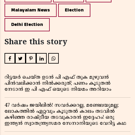
Malayalam News
Election
Delhi Election
Share this story
റിട്ടയർ ചെയ്ത ഉടൻ പി എഫ് തുക മുഴുവൻ
പിൻവലിക്കാൻ നിൽക്കരുത്; പണം കൂടുതൽ
നേടാൻ ഇ പി എഫ് ഒയുടെ നിയമം അറിയാം
47 വർഷം ജയിലിൽ! സവർക്കറല്ല, മണ്ടേലയുമല്ല;
ലോകത്തിൽ ഏറ്റവും കൂടുതൽ കാലം തടവിൽ
കഴിഞ്ഞ രാഷ്ട്രീയ തടവുകാരൻ ഇദ്ദേഹം! ഒരു
ഇന്ത്യൻ സ്വാതന്ത്ര്യസമര സേനാനിയുടെ വേറിട്ട കഥ