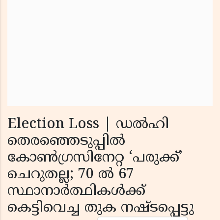
Election Loss | ഡൽഹി
തെരഞ്ഞെടുപ്പിൽ
കോൺഗ്രസിനേറ്റ ‘പരുക്ക്’
ചെറുതല്ല; 70 ൽ 67
സ്ഥാനാർത്ഥികൾക്ക്
കെട്ടിവെച്ച തുക നഷ്ടപ്പെട്ടു