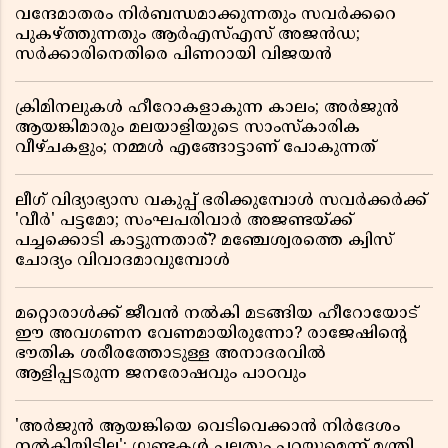
വന്ദേമാതരം നിർബന്ധമാക്കുന്നതും സവർക്കറെ
പുകഴ്ത്തുന്നതും ആർഎസ്എസ് അജൻഡ;
സർക്കാരിനെതിരെ പിണറായി വിജയൻ
ക്രിമിനലുകൾ ഹീറോകളാകുന്ന കാലം; അർജുൻ
ആയങ്കിമാരും മലയാളിയുടെ സാംസ്കാരിക
വീഴ്ചകളും; നമ്മൾ എങ്ങോട്ടാണ് പോകുന്നത്
ലീഗ് വിദ്യാഭ്യാസ വകുപ്പ് ഭരിക്കുമ്പോൾ സവർക്കർക്ക്
'വീർ' പട്ടമോ; സംഘപരിവാർ അജണ്ടയ്ക്ക്
പച്ചക്കൊടി കാട്ടുന്നതാര്? മഞ്ചേശ്വരത്തെ ക്വിസ്
ചോദ്യം വിവാദമാവുമ്പോൾ
മറ്റൊരാൾക്ക് ജീവൻ നൽകി മടങ്ങിയ ഹീറോയോട്
ഈ അവഗണന വേണമായിരുന്നോ? രാജേഷിൻ്റെ
ഭൗതിക ശരീരത്തോടുള്ള അനാദരവിൽ
ആളിപ്പടരുന്ന ജനരോഷവും പാഠവും
'അർജുൻ ആയങ്കിയെ വെടിവെക്കാൻ നിർദേശം
നൽകിയിട്ടില്ല'; ഗുണ്ടകൾ പലതും പറയുമെന്ന് മന്ത്രി