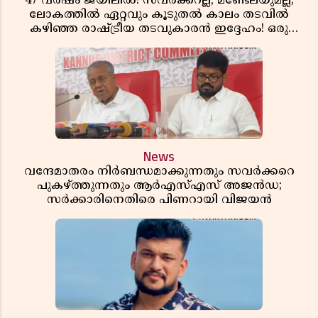
47 വർഷം ജയിലിൽ! സവർക്കറല്ല, മണ്ടേലയുമല്ല;
ലോകത്തിൽ ഏറ്റവും കൂടുതൽ കാലം തടവിൽ
കഴിഞ്ഞ രാഷ്ട്രീയ തടവുകാരൻ ഇദ്ദേഹം! ഒരു
ഇന്ത്യൻ സ്വാതന്ത്ര്യസമര സേനാനിയുടെ വേറിട്ട കഥ
News
വന്ദേമാതരം നിർബന്ധമാക്കുന്നതും സവർക്കറെ
പുകഴ്ത്തുന്നതും ആർഎസ്എസ് അജൻഡ;
സർക്കാരിനെതിരെ പിണറായി വിജയൻ