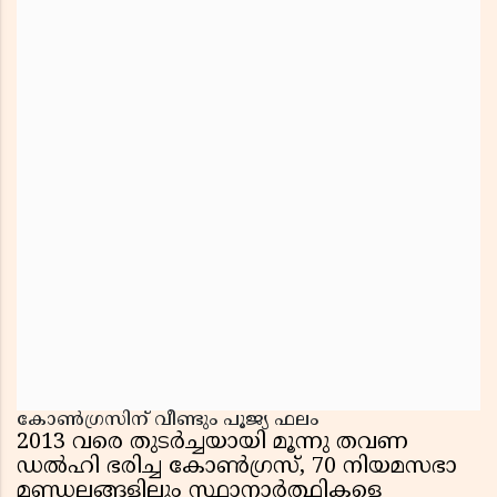
കോൺഗ്രസിന് വീണ്ടും പൂജ്യ ഫലം
2013 വരെ തുടർച്ചയായി മൂന്നു തവണ
ഡൽഹി ഭരിച്ച കോൺഗ്രസ്, 70 നിയമസഭാ
മണ്ഡലങ്ങളിലും സ്ഥാനാർത്ഥികളെ