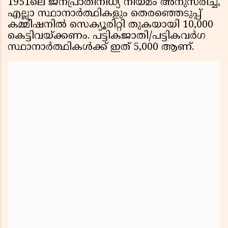
1951ലെ ജനപ്രാതിനിധ്യ നിയമം അനുസരിച്ച്,
എല്ലാ സ്ഥാനാർത്ഥികളും തെരഞ്ഞെടുപ്പ്
കമ്മീഷനിൽ സെക്യൂരിറ്റി തുകയായി ₹10,000
കെട്ടിവയ്ക്കണം. പട്ടികജാതി/പട്ടികവർഗ
സ്ഥാനാർത്ഥികൾക്ക് ഇത് ₹5,000 ആണ്.