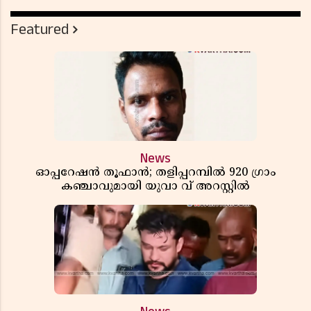
Featured
News
ഓപ്പറേഷൻ തൂഫാൻ; തളിപ്പറമ്പിൽ 920 ഗ്രാം
കഞ്ചാവുമായി യുവാ വ് അറസ്റ്റിൽ