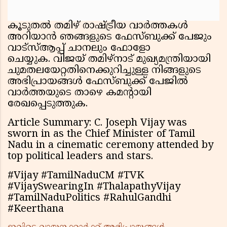
കൂടുതൽ തമിഴ് രാഷ്ട്രീയ വാർത്തകൾ
അറിയാൻ ഞങ്ങളുടെ ഫേസ്ബുക്ക് പേജും
വാട്സ്ആപ്പ് ചാനലും ഫോളോ
ചെയ്യുക. വിജയ് തമിഴ്‌നാട് മുഖ്യമന്ത്രിയായി
ചുമതലയേറ്റതിനെക്കുറിച്ചുള്ള നിങ്ങളുടെ
അഭിപ്രായങ്ങൾ ഫേസ്ബുക്ക് പേജില്‍
വാര്‍ത്തയുടെ താഴെ കമന്റായി
രേഖപ്പെടുത്തുക.
Article Summary: C. Joseph Vijay was
sworn in as the Chief Minister of Tamil
Nadu in a cinematic ceremony attended by
top political leaders and stars.
#Vijay #TamilNaduCM #TVK
#VijaySwearingIn #ThalapathyVijay
#TamilNaduPolitics #RahulGandhi
#Keerthana