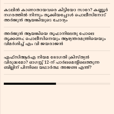
കടലിൽ കാണാതായവരെ കിട്ടിയോ സാറേ? കണ്ണൂർ
നഗരത്തിൽ നിന്നും തൂക്കിയപ്പോൾ പൊലീസിനോട്
അർജുൻ ആയങ്കിയുടെ ചോദ്യം
അർജുൻ ആയങ്കിയെ തൂഫാനിലേതു പോലെ
തൂക്കണം; പൊലീസിനെയും ആഭ്യന്തരമന്ത്രിയെയും
വിമർശിച്ച് എം വി ജയരാജൻ
എഫ്സിആർഎ നിയമ ഭേദഗതി ക്രിസ്ത്യൻ
വിരുദ്ധമോ? ഓഗസ്റ്റ് 12-ന് പാർലമെന്റിലെത്തുന്ന
ബില്ലിന് പിന്നിലെ യഥാർത്ഥ അജണ്ട എന്ത്?