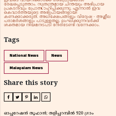
ഇവിടെ വായനക്കാർക്ക് അഭിപ്രായങ്ങൾ
രേഖപ്പെടുത്താം. സ്വതന്ത്രമായ ചിന്തയും അഭിപ്രായ
പ്രകടനവും പ്രോത്സാഹിപ്പിക്കുന്നു. എന്നാൽ ഇവ
കെവാർത്തയുടെ അഭിപ്രായങ്ങളായി
കണക്കാക്കരുത്. അധിക്ഷേപങ്ങളും വിദ്വേഷ - അശ്ലീല
പരാമർശങ്ങളും പാടുള്ളതല്ല. ലംഘിക്കുന്നവർക്ക്
ശക്തമായ നിയമനടപടി നേരിടേണ്ടി വന്നേക്കാം.
Tags
National News
News
Malayalam News
Share this story
ഓപ്പറേഷൻ തൂഫാൻ; തളിപ്പറമ്പിൽ 920 ഗ്രാം