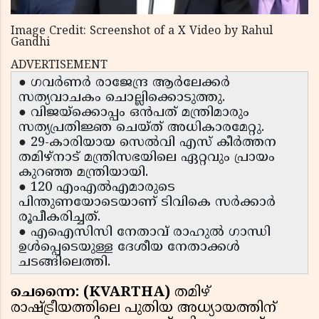
Image Credit: Screenshot of a X Video by Rahul
Gandhi
ADVERTISEMENT
● ഗവർണർ രാജേന്ദ്ര ആർലേക്കർ
സത്യവാചകം ചൊല്ലിക്കൊടുത്തു.
● വിജയ്‍ക്കൊപ്പം ഒൻപത് മന്ത്രിമാരും
സത്യപ്രതിജ്ഞ ചെയ്ത് അധികാരമേറ്റു.
● 29-കാരിയായ സെൽവി എസ് കീർത്തന
തമിഴ്‌നാട് മന്ത്രിസഭയിലെ ഏറ്റവും പ്രായം
കുറഞ്ഞ മന്ത്രിയായി.
● 120 എംഎൽഎമാരുടെ
പിന്തുണയോടെയാണ് ടിവികെ സർക്കാർ
രൂപീകരിച്ചത്.
● എഐസിസി നേതാവ് രാഹുൽ ഗാന്ധി
ഉൾപ്പെടെയുള്ള ദേശീയ നേതാക്കൾ
ചടങ്ങിലെത്തി.
ചെന്നൈ: (KVARTHA)
തമിഴ്
രാഷ്ട്രീയത്തിലെ പുതിയ അധ്യായത്തിന്