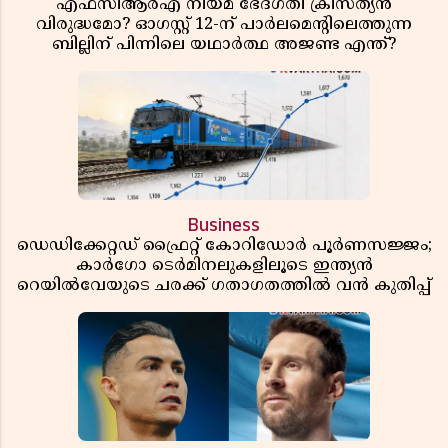
എഫ്സിആർഎ നിയമ ഭേദഗതി ക്രിസ്ത്യൻ
വിരുദ്ധമോ? ഓഗസ്റ്റ് 12-ന് പാർലമെന്റിലെത്തുന്ന
ബില്ലിന് പിന്നിലെ യഥാർത്ഥ അജണ്ട എന്ത്?
Business
ഡെഡിക്കേറ്റഡ് ഫ്രൈറ്റ് കോറിഡോർ പൂർണസജ്ജം;
കാർഗോ ടെർമിനലുകളിലൂടെ ഇന്ത്യൻ
റെയിൽവേയുടെ ചരക്ക് ഗതാഗതത്തിൽ വൻ കുതിപ്പ്