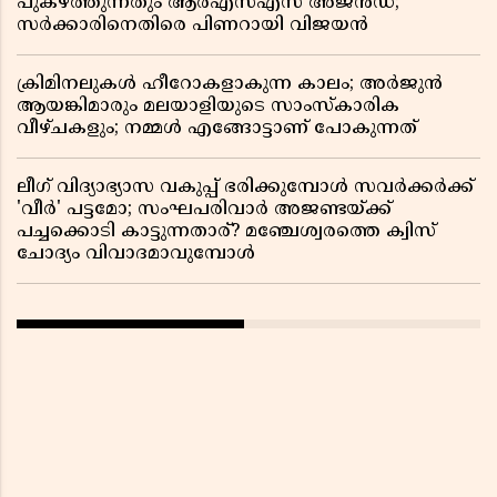
പുകഴ്ത്തുന്നതും ആർഎസ്എസ് അജൻഡ;
സർക്കാരിനെതിരെ പിണറായി വിജയൻ
ക്രിമിനലുകൾ ഹീറോകളാകുന്ന കാലം; അർജുൻ
ആയങ്കിമാരും മലയാളിയുടെ സാംസ്കാരിക
വീഴ്ചകളും; നമ്മൾ എങ്ങോട്ടാണ് പോകുന്നത്
ലീഗ് വിദ്യാഭ്യാസ വകുപ്പ് ഭരിക്കുമ്പോൾ സവർക്കർക്ക്
'വീർ' പട്ടമോ; സംഘപരിവാർ അജണ്ടയ്ക്ക്
പച്ചക്കൊടി കാട്ടുന്നതാര്? മഞ്ചേശ്വരത്തെ ക്വിസ്
ചോദ്യം വിവാദമാവുമ്പോൾ