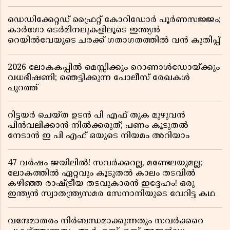
ഡെഡിക്കേറ്റഡ് ഫ്രൈറ്റ് കോറിഡോർ പൂർണസജ്ജം;
കാർഗോ ടെർമിനലുകളിലൂടെ ഇന്ത്യൻ
റെയിൽവേയുടെ ചരക്ക് ഗതാഗതത്തിൽ വൻ കുതിപ്പ്
2026 ലോകകപ്പിൽ മെസ്സിക്കും റൊണാൾഡോയ്ക്കും
വധഭീഷണി; ഞെട്ടിക്കുന്ന പോലീസ് രേഖകൾ
പുറത്ത്
റിട്ടയർ ചെയ്ത ഉടൻ പി എഫ് തുക മുഴുവൻ
പിൻവലിക്കാൻ നിൽക്കരുത്; പണം കൂടുതൽ
നേടാൻ ഇ പി എഫ് ഒയുടെ നിയമം അറിയാം
47 വർഷം ജയിലിൽ! സവർക്കറല്ല, മണ്ടേലയുമല്ല;
ലോകത്തിൽ ഏറ്റവും കൂടുതൽ കാലം തടവിൽ
കഴിഞ്ഞ രാഷ്ട്രീയ തടവുകാരൻ ഇദ്ദേഹം! ഒരു
ഇന്ത്യൻ സ്വാതന്ത്ര്യസമര സേനാനിയുടെ വേറിട്ട കഥ
വന്ദേമാതരം നിർബന്ധമാക്കുന്നതും സവർക്കറെ