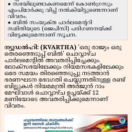
● സഭയിലുണ്ടാകണമെന്ന് കോൺഗ്രസും
എംപിമാർക്കു വിപ്പ് നൽകിയിട്ടുണ്ടെന്നാണ്
വിവരം.
● ബിൽ സംയുക്‌ത പാർലമെന്ററി
സമിതിയുടെ (ജെപിസി) പരിഗണനയ്ക്ക്
വിട്ടേക്കുമെന്നാണ് സൂചന.
ന്യൂഡൽഹി: (KVARTHA)
'ഒരു രാജ്യം ഒരു
തെരഞ്ഞെടുപ്പ് ബിൽ' ചൊവ്വാഴ്ച
പാർലമെൻ്റിൽ അവതരിപ്പിച്ചേക്കും.
ലോക്‌സഭയിലേക്കും നിയമസഭകളിലേക്കും
ഒരേ സമയം തിരഞ്ഞെടുപ്പു നടത്താൻ
ഭരണഘടന ഭേദഗതി ചെയ്യുന്നതിനുള്ള രണ്ട്
ബില്ലുകൾ നിയമമന്ത്രി അർജുൻ റാം
മേഘ്‌വാൾ ചൊവ്വാഴ്ച ഉച്ചയ്ക്ക് 12
മണിയോടെ അവതരിപ്പിക്കുമെന്നാണ്
വിവരം.