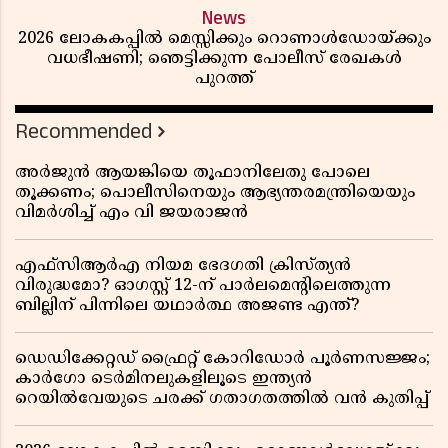
News
2026 ലോകകപ്പിൽ മെസ്സിക്കും റൊണാൾഡോയ്ക്കും
വധഭീഷണി; ഞെട്ടിക്കുന്ന പോലീസ് രേഖകൾ
പുറത്ത്
Recommended
അർജുൻ ആയങ്കിയെ തൂഫാനിലേതു പോലെ
തൂക്കണം; പൊലീസിനെയും ആഭ്യന്തരമന്ത്രിയെയും
വിമർശിച്ച് എം വി ജയരാജൻ
എഫ്സിആർഎ നിയമ ഭേദഗതി ക്രിസ്ത്യൻ
വിരുദ്ധമോ? ഓഗസ്റ്റ് 12-ന് പാർലമെന്റിലെത്തുന്ന
ബില്ലിന് പിന്നിലെ യഥാർത്ഥ അജണ്ട എന്ത്?
ഡെഡിക്കേറ്റഡ് ഫ്രൈറ്റ് കോറിഡോർ പൂർണസജ്ജം;
കാർഗോ ടെർമിനലുകളിലൂടെ ഇന്ത്യൻ
റെയിൽവേയുടെ ചരക്ക് ഗതാഗതത്തിൽ വൻ കുതിപ്പ്