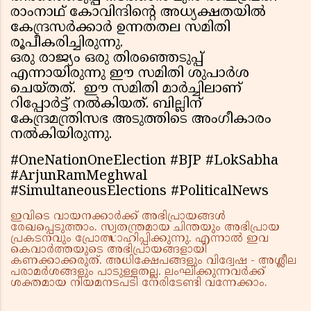
രാംനാഥ് കോവിന്ദിൻ്റെ അധ്യക്ഷതയിൽ
കേന്ദ്രസർക്കാർ ഉന്നതതല സമിതി
രൂപീകരിച്ചിരുന്നു.
ഒരു രാജ്യം ഒരു തിരഞ്ഞെടുപ്പ്
എന്നായിരുന്നു ഈ സമിതി ശുപാർശ
ചെയ്തത്. ഈ സമിതി മാർച്ചിലാണ്
റിപ്പോർട്ട് നൽകിയത്. ബില്ലിന്
കേന്ദ്രമന്ത്രിസഭ അടുത്തിടെ അംഗീകാരം
നൽകിയിരുന്നു.
#OneNationOneElection #BJP #LokSabha
#ArjunRamMeghwal
#SimultaneousElections #PoliticalNews
ഇവിടെ വായനക്കാർക്ക് അഭിപ്രായങ്ങൾ
രേഖപ്പെടുത്താം. സ്വതന്ത്രമായ ചിന്തയും അഭിപ്രായ
പ്രകടനവും പ്രോത്സാഹിപ്പിക്കുന്നു. എന്നാൽ ഇവ
കെവാർത്തയുടെ അഭിപ്രായങ്ങളായി
കണക്കാക്കരുത്. അധിക്ഷേപങ്ങളും വിദ്വേഷ - അശ്ലീല
പരാമർശങ്ങളും പാടുള്ളതല്ല. ലംഘിക്കുന്നവർക്ക്
ശക്തമായ നിയമനടപടി നേരിടേണ്ടി വന്നേക്കാം.