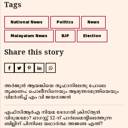
Tags
National News
Politics
News
Malayalam News
BJP
Election
Share this story
അർജുൻ ആയങ്കിയെ തൂഫാനിലേതു പോലെ
തൂക്കണം; പൊലീസിനെയും ആഭ്യന്തരമന്ത്രിയെയും
വിമർശിച്ച് എം വി ജയരാജൻ
എഫ്സിആർഎ നിയമ ഭേദഗതി ക്രിസ്ത്യൻ
വിരുദ്ധമോ? ഓഗസ്റ്റ് 12-ന് പാർലമെന്റിലെത്തുന്ന
ബില്ലിന് പിന്നിലെ യഥാർത്ഥ അജണ്ട എന്ത്?