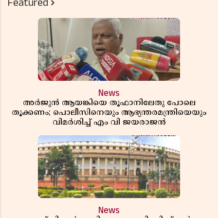
Featured
News
അർജുൻ ആയങ്കിയെ തൂഫാനിലേതു പോലെ
തൂക്കണം; പൊലീസിനെയും ആഭ്യന്തരമന്ത്രിയെയും
വിമർശിച്ച് എം വി ജയരാജൻ
News