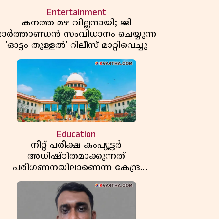
Entertainment
കനത്ത മഴ വില്ലനായി; ജി
മാർത്താണ്ഡൻ സംവിധാനം ചെയ്യുന്ന
'ഓട്ടം തുള്ളൽ' റിലീസ് മാറ്റിവെച്ചു
Education
നീറ്റ് പരീക്ഷ കംപ്യൂട്ടർ
അധിഷ്ഠിതമാക്കുന്നത്
പരിഗണനയിലാണെന്ന കേന്ദ്ര
സർക്കാരിൻ്റെ സത്യവാങ്മൂലത്തിൽ
മറുപടി നൽകാൻ ഹർജിക്കാരോട്
സുപ്രീംകോടതി