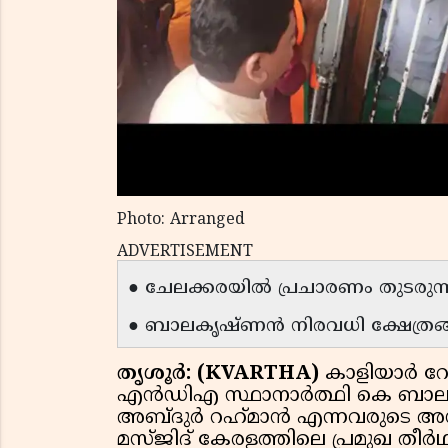
Photo: Arranged
ADVERTISEMENT
● ചേലക്കരയിൽ പ്രചാരണം തുടരുന്
● ബാലകൃഷ്ണൻ നിരവധി ക്ഷേത്രങ്ങള
തൃശൂർ: (KVARTHA)
കാളിയാർ റോ
എൻഡിഎ സ്ഥാനാർത്ഥി കെ ബാല
അബ്ദുർ റഹ്‌മാൻ എന്നവരുടെ അന
മസ്‌ജിദ്‌ കേരളത്തിലെ പ്രമുഖ തീർ