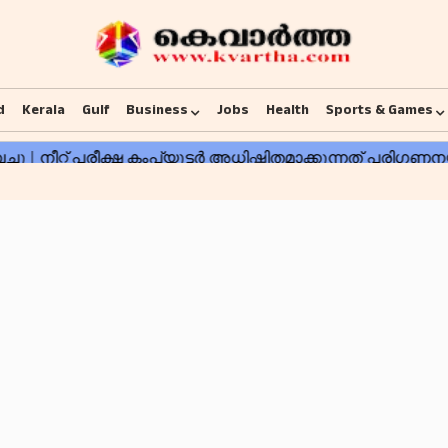
d
Kerala
Gulf
Business
Jobs
Health
Sports & Games