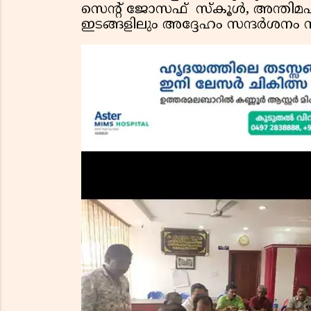
സെൻ്റ് ജോസഫ് സ്കൂൾ, അന്തിമഹ
ഇടങ്ങളിലും അദ്ദേഹം സന്ദർശനം നട