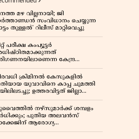
ecommended
നത്ത മഴ വില്ലനായി; ജി
ാർത്താണ്ഡൻ സംവിധാനം ചെയ്യുന്ന
ട്ടം തുള്ളൽ' റിലീസ് മാറ്റിവെച്ചു
റ്റ് പരീക്ഷ കംപ്യൂട്ടർ
ധിഷ്ഠിതമാക്കുന്നത്
രിഗണനയിലാണെന്ന കേന്ദ്ര
ർക്കാരിൻ്റെ സത്യവാങ്മൂലത്തിൽ
റുപടി നൽകാൻ ഹർജിക്കാരോട്
ിരവധി ക്രിമിനൽ കേസുകളിൽ
ുപ്രീംകോടതി
്രതിയായ യുവാവിനെ കാപ്പ ചുമത്തി
ിലിലടച്ചു; ഉത്തരവിട്ടത് ജില്ലാ
ളക്ടർ
ുവൈത്തിൽ നഴ്‌സുമാർക്ക് ശമ്പളം
ർധിക്കും; പുതിയ അലവൻസ്
ാക്കേജിന് ആരോഗ്യ
ന്ത്രാലയത്തിൻ്റെ അംഗീകാരം