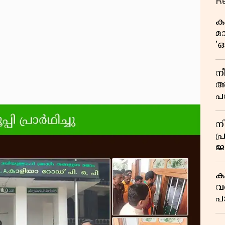
R
ക
മ
'ഓ
നീ
അ
പ
സ
മ
ന
സ
പ
ജയ
ക
ക
വ
പ
മ