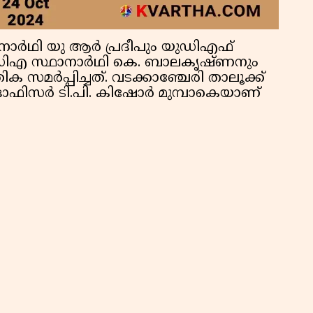
ാർഥി യു ആർ പ്രദീപും യുഡിഎഫ്
ൻഡിഎ സ്ഥാനാർഥി കെ. ബാലകൃഷ്ണനും
സമർപ്പിച്ചത്. വടക്കാഞ്ചേരി താലൂക്ക്
് ഓഫിസർ ടി.പി. കിഷോർ മുമ്പാകെയാണ്