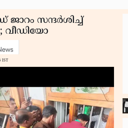
് ജാറം സന്ദർശിച്ച്
ി; വീഡിയോ
3 IST