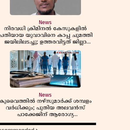
News
നിരവധി ക്രിമിനൽ കേസുകളിൽ
പ്രതിയായ യുവാവിനെ കാപ്പ ചുമത്തി
ജയിലിലടച്ചു; ഉത്തരവിട്ടത് ജില്ലാ
കളക്ടർ
News
കുവൈത്തിൽ നഴ്‌സുമാർക്ക് ശമ്പളം
വർധിക്കും; പുതിയ അലവൻസ്
പാക്കേജിന് ആരോഗ്യ
മന്ത്രാലയത്തിൻ്റെ അംഗീകാരം