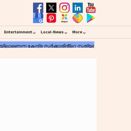
Entertainment
Local-News
More