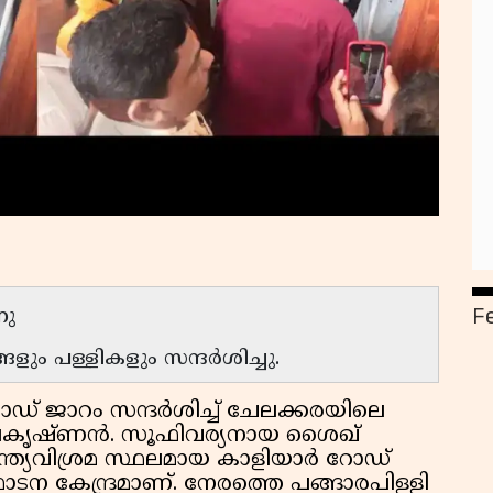
F
നു
ും പള്ളികളും സന്ദർശിച്ചു.
ഡ് ജാറം സന്ദർശിച്ച് ചേലക്കരയിലെ
കൃഷ്ണൻ. സൂഫിവര്യനായ ശൈഖ്
്ത്യവിശ്രമ സ്ഥലമായ കാളിയാർ റോഡ്
ഥാടന കേന്ദ്രമാണ്. നേരത്തെ പങ്ങാരപിളളി