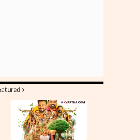
eatured