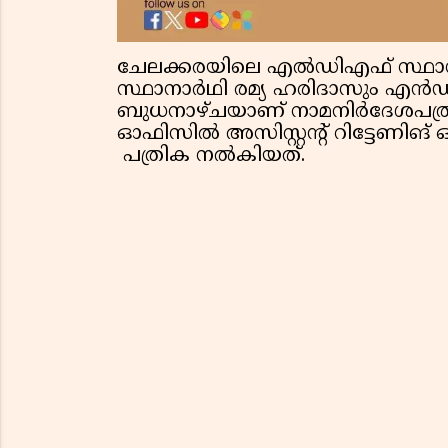
ചേലക്കരയിലെ എൽഡിഎഫ് സ്ഥാന
സ്ഥാനാർഥി രമ്യ ഹരിദാസും എ
ബുധനാഴ്ചയാണ് നാമനിർദേശപത്രിക 
ഓഫിസിൽ അസിസ്റ്റന്റ് റിട്ടേണിങ
പത്രിക നൽകിയത്.