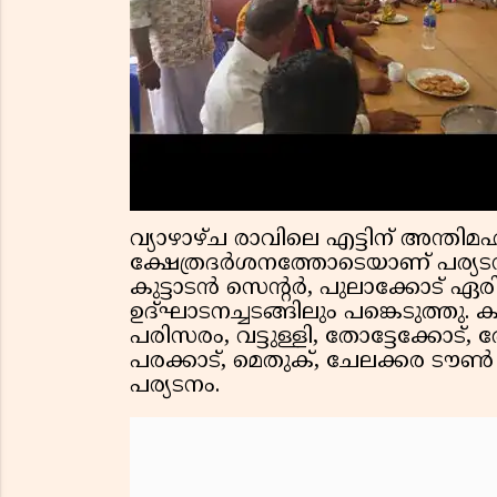
വ്യാഴാഴ്ച രാവിലെ എട്ടിന് അന്ത
ക്ഷേത്രദർശനത്തോടെയാണ് പര്യടനം 
കുട്ടാടൻ സെന്റർ, പുലാക്കോട് ഏരി
ഉദ്ഘാടനച്ചടങ്ങിലും പങ്കെടുത്തു. കള
പരിസരം, വട്ടുള്ളി, തോട്ടേക്കോട്, 
പരക്കാട്, മെതുക്, ചേലക്കര ടൗൺ 
പര്യടനം.