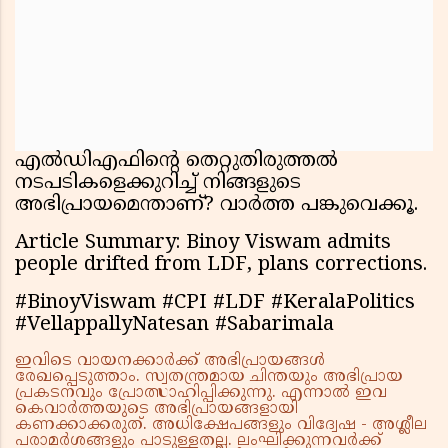
എൽഡിഎഫിന്റെ തെറ്റുതിരുത്തൽ
നടപടികളെക്കുറിച്ച് നിങ്ങളുടെ
അഭിപ്രായമെന്താണ്? വാർത്ത പങ്കുവെക്കൂ.
Article Summary: Binoy Viswam admits
people drifted from LDF, plans corrections.
#BinoyViswam #CPI #LDF #KeralaPolitics
#VellappallyNatesan #Sabarimala
ഇവിടെ വായനക്കാർക്ക് അഭിപ്രായങ്ങൾ
രേഖപ്പെടുത്താം. സ്വതന്ത്രമായ ചിന്തയും അഭിപ്രായ
പ്രകടനവും പ്രോത്സാഹിപ്പിക്കുന്നു. എന്നാൽ ഇവ
കെവാർത്തയുടെ അഭിപ്രായങ്ങളായി
കണക്കാക്കരുത്. അധിക്ഷേപങ്ങളും വിദ്വേഷ - അശ്ലീല
പരാമർശങ്ങളും പാടുള്ളതല്ല. ലംഘിക്കുന്നവർക്ക്