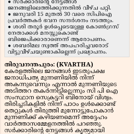
● സർക്കാരിന്റെ നേട്ടങ്ങൾ
ജനങ്ങളിലെത്തിക്കുന്നതിൽ വീഴ്ച പറ്റി.
● ജനുവരി 15 മുതൽ 30 വരെ സിപിഐ
പ്രവർത്തകർ ഭവന സന്ദർശനം നടത്തും.
● ശശി തരൂർ ഉൾപ്പെടെയുള്ള കോൺഗ്രസ്
നേതാക്കൾ മനസ്സുകൊണ്ട്
ബിജെപിക്കാരാണെന്ന് ആരോപണം.
● ശബരിമല സ്വത്ത് അപഹരിച്ചവരോട്
വിട്ടുവീഴ്ചയുണ്ടാകില്ലെന്ന് പ്രഖ്യാപനം.
തിരുവനന്തപുരം: (KVARTHA)
കേരളത്തിലെ ജനങ്ങൾ ഇടതുപക്ഷ
ജനാധിപത്യ മുന്നണിയിൽ നിന്ന്
അകന്നുവെന്നും എന്നാൽ മുന്നണിയുടെ
അടിത്തറ തകർന്നിട്ടില്ലെന്നും സി പി ഐ
സംസ്ഥാന സെക്രട്ടറി ബിനോയ് വിശ്വം.
തിരിച്ചടികളിൽ നിന്ന് പാഠം ഉൾക്കൊണ്ട്
തെറ്റുകൾ തിരുത്തി മുന്നോട്ടുപോകാൻ
മുന്നണിക്ക് കഴിയണമെന്ന് അദ്ദേഹം
വാർത്താസമ്മേളനത്തിൽ പറഞ്ഞു.
സർക്കാരിന്റെ നേട്ടങ്ങൾ കൃത്യമായി