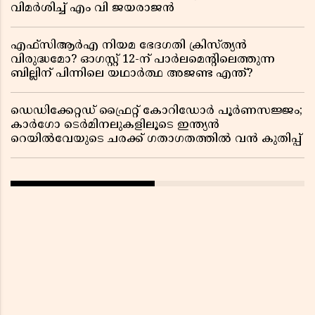
വിമർശിച്ച് എം വി ജയരാജൻ
എഫ്സിആർഎ നിയമ ഭേദഗതി ക്രിസ്ത്യൻ
വിരുദ്ധമോ? ഓഗസ്റ്റ് 12-ന് പാർലമെന്റിലെത്തുന്ന
ബില്ലിന് പിന്നിലെ യഥാർത്ഥ അജണ്ട എന്ത്?
ഡെഡിക്കേറ്റഡ് ഫ്രൈറ്റ് കോറിഡോർ പൂർണസജ്ജം;
കാർഗോ ടെർമിനലുകളിലൂടെ ഇന്ത്യൻ
റെയിൽവേയുടെ ചരക്ക് ഗതാഗതത്തിൽ വൻ കുതിപ്പ്