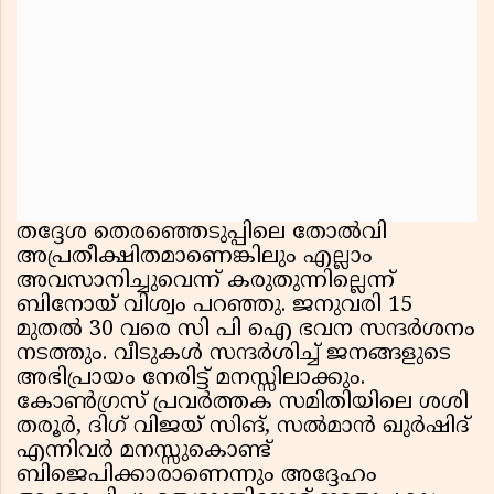
തദ്ദേശ തെരഞ്ഞെടുപ്പിലെ തോൽവി
അപ്രതീക്ഷിതമാണെങ്കിലും എല്ലാം
അവസാനിച്ചുവെന്ന് കരുതുന്നില്ലെന്ന്
ബിനോയ് വിശ്വം പറഞ്ഞു. ജനുവരി 15
മുതൽ 30 വരെ സി പി ഐ ഭവന സന്ദർശനം
നടത്തും. വീടുകൾ സന്ദർശിച്ച് ജനങ്ങളുടെ
അഭിപ്രായം നേരിട്ട് മനസ്സിലാക്കും.
കോൺഗ്രസ് പ്രവർത്തക സമിതിയിലെ ശശി
തരൂർ, ദിഗ് വിജയ് സിങ്, സൽമാൻ ഖുർഷിദ്
എന്നിവർ മനസ്സുകൊണ്ട്
ബിജെപിക്കാരാണെന്നും അദ്ദേഹം