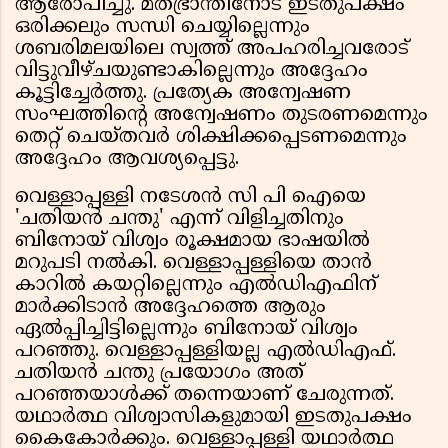
ആരോപിച്ചു. മതഭ്രാന്തിനോട് ഇടതുപക്ഷം
ഒരിക്കലും സന്ധി ചെയ്യില്ലെന്നും
ശബരിമലയിലെ സ്വത്ത് അപഹരിച്ചവരോട്
വിട്ടുവീഴ്ചയുണ്ടാകില്ലെന്നും അദ്ദേഹം
കൂട്ടിച്ചേർത്തു. പ്രത്യേക അന്വേഷണ
സംഘത്തിന്റെ അന്വേഷണം തുടരണമെന്നും
തെറ്റ് ചെയ്തവർ ശിക്ഷിക്കപ്പെടണമെന്നും
അദ്ദേഹം ആവശ്യപ്പെട്ടു.
വെള്ളാപ്പള്ളി നടേശൻ സി പി ഐയെ
'ചതിയൻ ചന്തു' എന്ന് വിളിച്ചതിനും
ബിനോയ് വിശ്വം രൂക്ഷമായ ഭാഷയിൽ
മറുപടി നൽകി. വെള്ളാപ്പള്ളിയെ താൻ
കാറിൽ കയറ്റില്ലെന്നും എൽഡിഎഫിന്
മാർക്കിടാൻ അദ്ദേഹത്തെ ആരും
ഏൽപ്പിച്ചിട്ടില്ലെന്നും ബിനോയ് വിശ്വം
പറഞ്ഞു. വെള്ളാപ്പള്ളിയല്ല എൽഡിഎഫ്.
ചതിയൻ ചന്തു പ്രയോഗം അത്
പറഞ്ഞയാൾക്ക് തന്നെയാണ് ചേരുന്നത്.
യഥാർത്ഥ വിശ്വാസികളുമായി ഇടതുപക്ഷം
കൈകോർക്കും. വെള്ളാപ്പള്ളി യഥാർത്ഥ