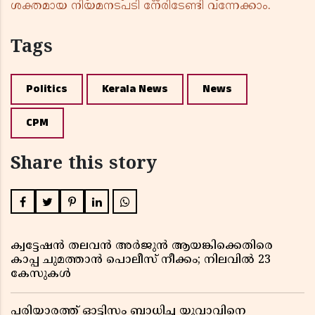
ശക്തമായ നിയമനടപടി നേരിടേണ്ടി വന്നേക്കാം.
Tags
Politics
Kerala News
News
CPM
Share this story
ക്വട്ടേഷൻ തലവൻ അർജുൻ ആയങ്കിക്കെതിരെ
കാപ്പ ചുമത്താൻ പൊലീസ് നീക്കം; നിലവിൽ 23
കേസുകൾ
പരിയാരത്ത് ഓട്ടിസം ബാധിച്ച യുവാവിനെ