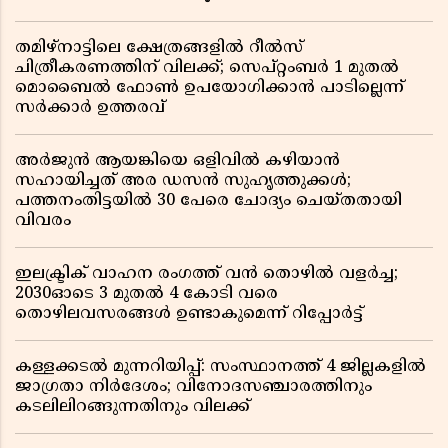
തമിഴ്‌നാട്ടിലെ ക്ഷേത്രങ്ങളിൽ റീൽസ്
ചിത്രീകരണത്തിന് വിലക്ക്; സെപ്റ്റംബർ 1 മുതൽ
മൊബൈൽ ഫോൺ ഉപയോഗിക്കാൻ പാടില്ലെന്ന്
സർക്കാർ ഉത്തരവ്
അർജുൻ ആയങ്കിയെ ഒളിവിൽ കഴിയാൻ
സഹായിച്ചത് അര ഡസൻ സുഹൃത്തുക്കൾ;
പത്തനംതിട്ടയിൽ 30 പേരെ ചോദ്യം ചെയ്തതായി
വിവരം ​​​​​​​
ഇലക്ട്രിക് വാഹന രംഗത്ത് വൻ തൊഴിൽ വളർച്ച;
2030ഓടെ 3 മുതൽ 4 കോടി വരെ
തൊഴിലവസരങ്ങൾ ഉണ്ടാകുമെന്ന് റിപ്പോർട്ട്
കള്ളക്കടൽ മുന്നറിയിപ്പ്: സംസ്ഥാനത്ത് 4 ജില്ലകളിൽ
ജാഗ്രതാ നിർദേശം; വിനോദസഞ്ചാരത്തിനും
കടലിലിറങ്ങുന്നതിനും വിലക്ക്