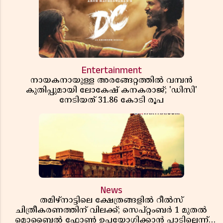
Entertainment
നായകനായുള്ള അരങ്ങേറ്റത്തിൽ വമ്പൻ
കുതിപ്പുമായി ലോകേഷ് കനകരാജ്; 'ഡിസി'
നേടിയത് 31.86 കോടി രൂപ
News
തമിഴ്‌നാട്ടിലെ ക്ഷേത്രങ്ങളിൽ റീൽസ്
ചിത്രീകരണത്തിന് വിലക്ക്; സെപ്റ്റംബർ 1 മുതൽ
മൊബൈൽ ഫോൺ ഉപയോഗിക്കാൻ പാടില്ലെന്ന്