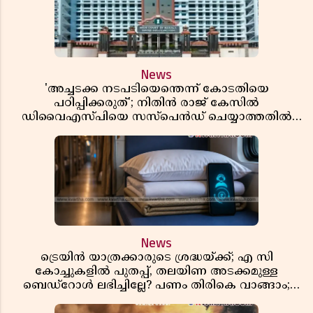
News
'അച്ചടക്ക നടപടിയെന്തെന്ന് കോടതിയെ
പഠിപ്പിക്കരുത്'; നിതിൻ രാജ് കേസിൽ
ഡിവൈഎസ്പിയെ സസ്പെൻഡ് ചെയ്യാത്തതിൽ
സർക്കാരിന് ഹൈക്കോടതിയുടെ രൂക്ഷ വിമർശനം
News
ട്രെയിൻ യാത്രക്കാരുടെ ശ്രദ്ധയ്ക്ക്; എ സി
കോച്ചുകളിൽ പുതപ്പ്, തലയിണ അടക്കമുള്ള
ബെഡ്റോൾ ലഭിച്ചില്ലേ? പണം തിരികെ വാങ്ങാം;
അറിയേണ്ട നിയമങ്ങൾ