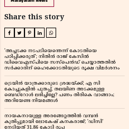
Malayalam News
Share this story
'അച്ചടക്ക നടപടിയെന്തെന്ന് കോടതിയെ
പഠിപ്പിക്കരുത്'; നിതിൻ രാജ് കേസിൽ
ഡിവൈഎസ്പിയെ സസ്പെൻഡ് ചെയ്യാത്തതിൽ
സർക്കാരിന് ഹൈക്കോടതിയുടെ രൂക്ഷ വിമർശനം
ട്രെയിൻ യാത്രക്കാരുടെ ശ്രദ്ധയ്ക്ക്; എ സി
കോച്ചുകളിൽ പുതപ്പ്, തലയിണ അടക്കമുള്ള
ബെഡ്റോൾ ലഭിച്ചില്ലേ? പണം തിരികെ വാങ്ങാം;
അറിയേണ്ട നിയമങ്ങൾ
നായകനായുള്ള അരങ്ങേറ്റത്തിൽ വമ്പൻ
കുതിപ്പുമായി ലോകേഷ് കനകരാജ്; 'ഡിസി'
നേടിയത് 31.86 കോടി രൂപ