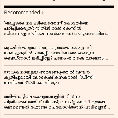
സർക്കാർ ഉത്തരവ്
Recommended
'അച്ചടക്ക നടപടിയെന്തെന്ന് കോടതിയെ
പഠിപ്പിക്കരുത്'; നിതിൻ രാജ് കേസിൽ
ഡിവൈഎസ്പിയെ സസ്പെൻഡ് ചെയ്യാത്തതിൽ
സർക്കാരിന് ഹൈക്കോടതിയുടെ രൂക്ഷ വിമർശനം
ട്രെയിൻ യാത്രക്കാരുടെ ശ്രദ്ധയ്ക്ക്; എ സി
കോച്ചുകളിൽ പുതപ്പ്, തലയിണ അടക്കമുള്ള
ബെഡ്റോൾ ലഭിച്ചില്ലേ? പണം തിരികെ വാങ്ങാം;
അറിയേണ്ട നിയമങ്ങൾ
നായകനായുള്ള അരങ്ങേറ്റത്തിൽ വമ്പൻ
കുതിപ്പുമായി ലോകേഷ് കനകരാജ്; 'ഡിസി'
നേടിയത് 31.86 കോടി രൂപ
തമിഴ്‌നാട്ടിലെ ക്ഷേത്രങ്ങളിൽ റീൽസ്
ചിത്രീകരണത്തിന് വിലക്ക്; സെപ്റ്റംബർ 1 മുതൽ
മൊബൈൽ ഫോൺ ഉപയോഗിക്കാൻ പാടില്ലെന്ന്
സർക്കാർ ഉത്തരവ്