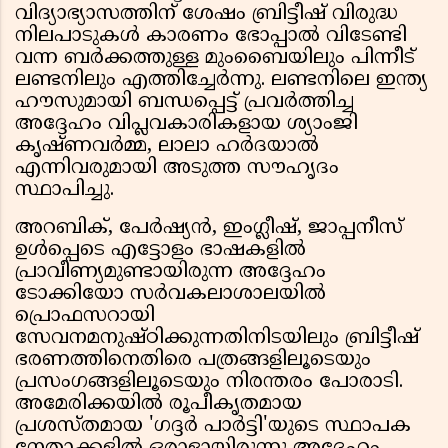
വിദ്യാഭ്യാസത്തിന് ശേഷം ബ്രിട്ടീഷ് വിരുദ്ധ
നിലപാടുകൾ കാരണം ഭോപ്പാൽ വിടേണ്ടി
വന്ന ബർക്കത്തുള്ള മുംബൈയിലും പിന്നീട്
ലണ്ടനിലും എത്തിച്ചേർന്നു. ലണ്ടനിലെ ഇന്ത്യ
ഹൗസുമായി ബന്ധപ്പെട്ട് പ്രവർത്തിച്ച
അദ്ദേഹം വിപ്ലവകാരികളായ ശ്യാംജി
കൃഷ്ണവർമ്മ, ലാലാ ഹർദയാൽ
എന്നിവരുമായി അടുത്ത സൗഹൃദം
സ്ഥാപിച്ചു.
അറബിക്, പേർഷ്യൻ, ഇംഗ്ലീഷ്, ജാപ്പനീസ്
ഉൾപ്പെടെ എട്ടോളം ഭാഷകളിൽ
പ്രാവീണ്യമുണ്ടായിരുന്ന അദ്ദേഹം
ടോക്കിയോ സർവകലാശാലയിൽ
പ്രൊഫസറായി
സേവനമനുഷ്ഠിക്കുന്നതിനിടയിലും ബ്രിട്ടീഷ്
ഭരണത്തിനെതിരെ പത്രങ്ങളിലൂടെയും
പ്രസംഗങ്ങളിലൂടെയും നിരന്തരം പോരാടി.
അമേരിക്കയിൽ രൂപീകൃതമായ
പ്രശസ്തമായ 'ഗദ്ദർ പാർട്ടി'യുടെ സ്ഥാപക