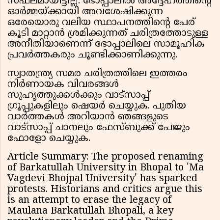
സഫലമായിട്ടില്ല. ഭോപ്പാലിൽ അദ്ദേഹത്തിന്റെ
ഓർമ്മയ്ക്കായി അവശേഷിക്കുന്ന
ഒരേയൊരു വലിയ സ്ഥാപനത്തിന്റെ പേര്
കൂടി മാറ്റാൻ ശ്രമിക്കുന്നത് ചരിത്രത്തോടുള്ള
അനീതിയാണെന്ന് ഭോപ്പാലിലെ സാമൂഹിക
പ്രവർത്തകരും ചൂണ്ടിക്കാണിക്കുന്നു.
സ്വാതന്ത്ര്യ സമര ചരിത്രത്തിലെ ഇത്തരം
നിർണായക വിവരങ്ങൾ
സുഹൃത്തുക്കൾക്കും വാട്സാപ്പ്
ഗ്രൂപ്പുകളിലും ഷെയർ ചെയ്യുക. പുതിയ
വാർത്തകൾ അറിയാൻ ഞങ്ങളുടെ
വാട്സാപ്പ് ചാനലും ഫേസ്ബുക്ക് പേജും
ഫോളോ ചെയ്യുക.
Article Summary: The proposed renaming
of Barkatullah University in Bhopal to 'Ma
Vagdevi Bhojpal University' has sparked
protests. Historians and critics argue this
is an attempt to erase the legacy of
Maulana Barkatullah Bhopali, a key