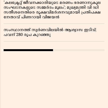
'കലക്ട്രേറ്റ് ജീവനക്കാരിയുടെ മരണം ഭരണാനുകൂല
സംഘടനകളുടെ സമ്മർദം മൂലം'; മുഖ്യമന്ത്രി വി ഡി
സതീശനെതിരെ രൂക്ഷവിമർശനവുമായി പ്രതിപക്ഷ
നേതാവ് പിണറായി വിജയൻ
സംസ്ഥാനത്ത് സ്വര്‍ണവിലയില്‍ ആശ്വാസ ഇടിവ്;
പവന് 280 രൂപ കുറഞ്ഞു