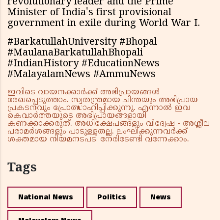
revolutionary leader and the Prime
Minister of India's first provisional
government in exile during World War I.
#BarkatullahUniversity #Bhopal
#MaulanaBarkatullahBhopali
#IndianHistory #EducationNews
#MalayalamNews #AmmuNews
ഇവിടെ വായനക്കാർക്ക് അഭിപ്രായങ്ങൾ
രേഖപ്പെടുത്താം. സ്വതന്ത്രമായ ചിന്തയും അഭിപ്രായ
പ്രകടനവും പ്രോത്സാഹിപ്പിക്കുന്നു. എന്നാൽ ഇവ
കെവാർത്തയുടെ അഭിപ്രായങ്ങളായി
കണക്കാക്കരുത്. അധിക്ഷേപങ്ങളും വിദ്വേഷ - അശ്ലീല
പരാമർശങ്ങളും പാടുള്ളതല്ല. ലംഘിക്കുന്നവർക്ക്
ശക്തമായ നിയമനടപടി നേരിടേണ്ടി വന്നേക്കാം.
Tags
National News
Politics
News