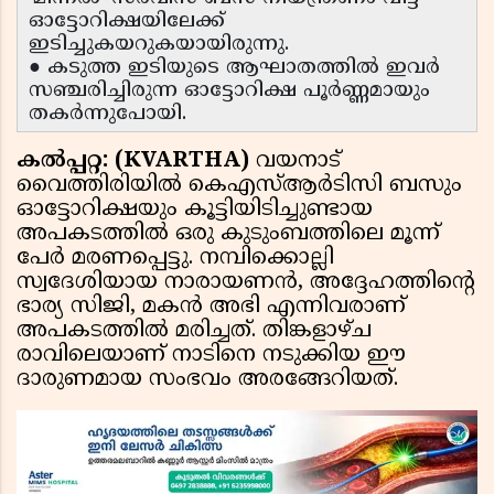
ഓട്ടോറിക്ഷയിലേക്ക്
ഇടിച്ചുകയറുകയായിരുന്നു.
● കടുത്ത ഇടിയുടെ ആഘാതത്തിൽ ഇവർ
സഞ്ചരിച്ചിരുന്ന ഓട്ടോറിക്ഷ പൂർണ്ണമായും
തകർന്നുപോയി.
കൽപ്പറ്റ: (KVARTHA)
വയനാട്
വൈത്തിരിയിൽ കെഎസ്ആർടിസി ബസും
ഓട്ടോറിക്ഷയും കൂട്ടിയിടിച്ചുണ്ടായ
അപകടത്തിൽ ഒരു കുടുംബത്തിലെ മൂന്ന്
പേർ മരണപ്പെട്ടു. നമ്പിക്കൊല്ലി
സ്വദേശിയായ നാരായണൻ, അദ്ദേഹത്തിൻ്റെ
ഭാര്യ സിജി, മകൻ അഭി എന്നിവരാണ്
അപകടത്തിൽ മരിച്ചത്. തിങ്കളാഴ്ച
രാവിലെയാണ് നാടിനെ നടുക്കിയ ഈ
ദാരുണമായ സംഭവം അരങ്ങേറിയത്.