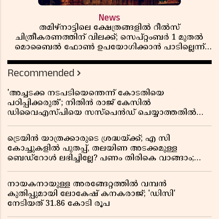
News
തമിഴ്‌നാട്ടിലെ ക്ഷേത്രങ്ങളിൽ റീൽസ്
ചിത്രീകരണത്തിന് വിലക്ക്; സെപ്റ്റംബർ 1 മുതൽ
മൊബൈൽ ഫോൺ ഉപയോഗിക്കാൻ പാടില്ലെന്ന്
സർക്കാർ ഉത്തരവ്
Recommended
'അച്ചടക്ക നടപടിയെന്തെന്ന് കോടതിയെ
പഠിപ്പിക്കരുത്'; നിതിൻ രാജ് കേസിൽ
ഡിവൈഎസ്പിയെ സസ്പെൻഡ് ചെയ്യാത്തതിൽ
സർക്കാരിന് ഹൈക്കോടതിയുടെ രൂക്ഷ വിമർശനം
ട്രെയിൻ യാത്രക്കാരുടെ ശ്രദ്ധയ്ക്ക്; എ സി
കോച്ചുകളിൽ പുതപ്പ്, തലയിണ അടക്കമുള്ള
ബെഡ്റോൾ ലഭിച്ചില്ലേ? പണം തിരികെ വാങ്ങാം;
അറിയേണ്ട നിയമങ്ങൾ
നായകനായുള്ള അരങ്ങേറ്റത്തിൽ വമ്പൻ
കുതിപ്പുമായി ലോകേഷ് കനകരാജ്; 'ഡിസി'
നേടിയത് 31.86 കോടി രൂപ