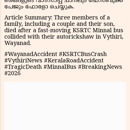
ഞങ്ങളുടെ വാട്സാപ്പ് ചാനലും ഫേസ്ബുക്ക്
പേജും ഫോളോ ചെയ്യുക.
Article Summary: Three members of a
family, including a couple and their son,
died after a fast-moving KSRTC Minnal bus
collided with their autorickshaw in Vythiri,
Wayanad.
#WayanadAccident #KSRTCBusCrash
#VythiriNews #KeralaRoadAccident
#TragicDeath #MinnalBus #BreakingNews
#2026