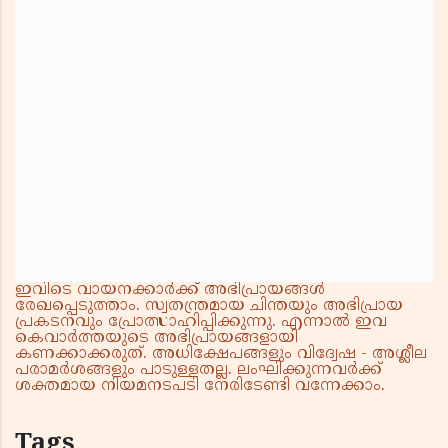
ഇവിടെ വായനക്കാർക്ക് അഭിപ്രായങ്ങൾ
രേഖപ്പെടുത്താം. സ്വതന്ത്രമായ ചിന്തയും അഭിപ്രായ
പ്രകടനവും പ്രോത്സാഹിപ്പിക്കുന്നു. എന്നാൽ ഇവ
കെവാർത്തയുടെ അഭിപ്രായങ്ങളായി
കണക്കാക്കരുത്. അധിക്ഷേപങ്ങളും വിദ്വേഷ - അശ്ലീല
പരാമർശങ്ങളും പാടുള്ളതല്ല. ലംഘിക്കുന്നവർക്ക്
ശക്തമായ നിയമനടപടി നേരിടേണ്ടി വന്നേക്കാം.
Tags