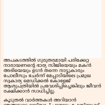
അപകടത്തിൽ ഗുരുതരമായി പരിക്കേറ്റ
നാരായണൻ്റെ ഭാര്യ സിജിയെയും മകൻ
അഭിയെയും ഉടൻ തന്നെ നാട്ടുകാരും
പോലീസും ചേർന്ന് മേപ്പാടിയിലെ പ്രമുഖ
സ്വകാര്യ മെഡിക്കൽ കോളേജ്
ആശുപത്രിയിൽ പ്രവേശിപ്പിച്ചെങ്കിലും ജീവൻ
രക്ഷിക്കാൻ സാധിച്ചില്ല.
കൂടുതൽ വാർത്തകൾ അറിയാൻ