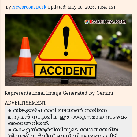
By
Newsroom Desk
Updated: May 18, 2026, 13:47 IST
Representational Image Generated by Gemini
ADVERTISEMENT
● തിങ്കളാഴ്ച രാവിലെയാണ് നാടിനെ
മുഴുവൻ നടുക്കിയ ഈ ദാരുണമായ സംഭവം
അരങ്ങേറിയത്.
● കെഎസ്ആർടിസിയുടെ വേഗതയേറിയ
'മിന്നൽ' സർവീസ് ബസ് നിയന്ത്രണം വിട്ട്