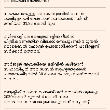
അറിയേണ്ട നിയമങ്ങൾ
നായകനായുള്ള അരങ്ങേറ്റത്തിൽ വമ്പൻ
കുതിപ്പുമായി ലോകേഷ് കനകരാജ്; 'ഡിസി'
നേടിയത് 31.86 കോടി രൂപ
തമിഴ്‌നാട്ടിലെ ക്ഷേത്രങ്ങളിൽ റീൽസ്
ചിത്രീകരണത്തിന് വിലക്ക്; സെപ്റ്റംബർ 1 മുതൽ
മൊബൈൽ ഫോൺ ഉപയോഗിക്കാൻ പാടില്ലെന്ന്
സർക്കാർ ഉത്തരവ്
അർജുൻ ആയങ്കിയെ ഒളിവിൽ കഴിയാൻ
സഹായിച്ചത് അര ഡസൻ സുഹൃത്തുക്കൾ;
പത്തനംതിട്ടയിൽ 30 പേരെ ചോദ്യം ചെയ്തതായി
വിവരം ​​​​​​​
ഇലക്ട്രിക് വാഹന രംഗത്ത് വൻ തൊഴിൽ വളർച്ച;
2030ഓടെ 3 മുതൽ 4 കോടി വരെ
തൊഴിലവസരങ്ങൾ ഉണ്ടാകുമെന്ന് റിപ്പോർട്ട്