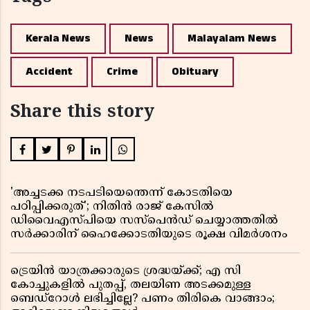
Kerala News
News
Malayalam News
Accident
Crime
Obituary
Share this story
'അച്ചടക്ക നടപടിയെന്തെന്ന് കോടതിയെ
പഠിപ്പിക്കരുത്'; നിതിൻ രാജ് കേസിൽ
ഡിവൈഎസ്പിയെ സസ്പെൻഡ് ചെയ്യാത്തതിൽ
സർക്കാരിന് ഹൈക്കോടതിയുടെ രൂക്ഷ വിമർശനം
ട്രെയിൻ യാത്രക്കാരുടെ ശ്രദ്ധയ്ക്ക്; എ സി
കോച്ചുകളിൽ പുതപ്പ്, തലയിണ അടക്കമുള്ള
ബെഡ്റോൾ ലഭിച്ചില്ലേ? പണം തിരികെ വാങ്ങാം;