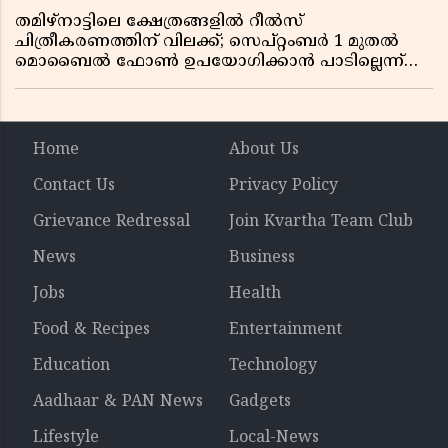
തമിഴ്‌നാട്ടിലെ ക്ഷേത്രങ്ങളിൽ റീൽസ്
ചിത്രീകരണത്തിന് വിലക്ക്; സെപ്റ്റംബർ 1 മുതൽ
മൊബൈൽ ഫോൺ ഉപയോഗിക്കാൻ പാടില്ലെന്ന്
സർക്കാർ ഉത്തരവ്
Home
About Us
Contact Us
Privacy Policy
Grievance Redressal
Join Kvartha Team Club
News
Business
Jobs
Health
Food & Recipes
Entertainment
Education
Technology
Aadhaar & PAN News
Gadgets
Lifestyle
Local-News