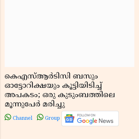
കെഎസ്ആർടിസി ബസും
ഓട്ടോറിക്ഷയും കൂട്ടിയിടിച്ച്
അപകടം; ഒരു കുടുംബത്തിലെ
മൂന്നുപേർ മരിച്ചു
Channel
Group