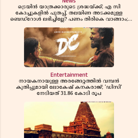
News
ട്രെയിൻ യാത്രക്കാരുടെ ശ്രദ്ധയ്ക്ക്; എ സി
കോച്ചുകളിൽ പുതപ്പ്, തലയിണ അടക്കമുള്ള
ബെഡ്റോൾ ലഭിച്ചില്ലേ? പണം തിരികെ വാങ്ങാം;
അറിയേണ്ട നിയമങ്ങൾ
Entertainment
നായകനായുള്ള അരങ്ങേറ്റത്തിൽ വമ്പൻ
കുതിപ്പുമായി ലോകേഷ് കനകരാജ്; 'ഡിസി'
നേടിയത് 31.86 കോടി രൂപ