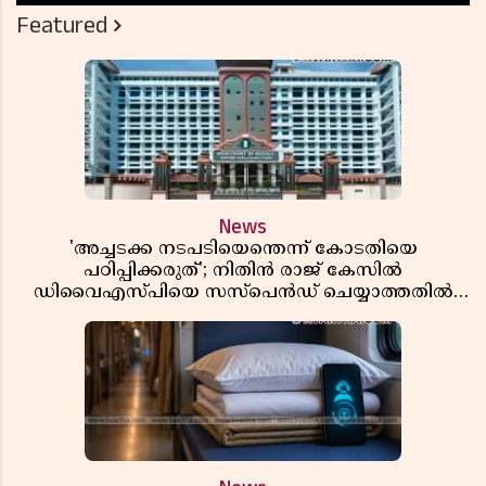
Featured
News
'അച്ചടക്ക നടപടിയെന്തെന്ന് കോടതിയെ
പഠിപ്പിക്കരുത്'; നിതിൻ രാജ് കേസിൽ
ഡിവൈഎസ്പിയെ സസ്പെൻഡ് ചെയ്യാത്തതിൽ
സർക്കാരിന് ഹൈക്കോടതിയുടെ രൂക്ഷ വിമർശനം