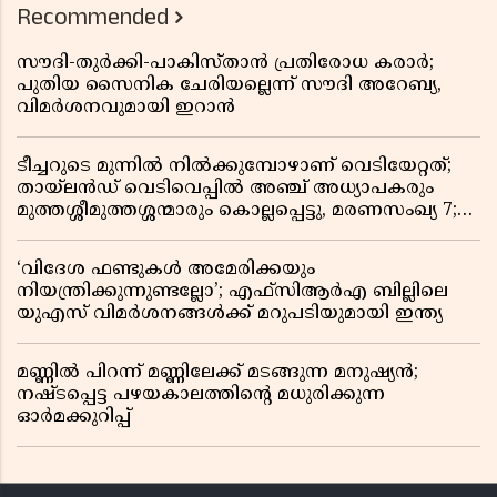
Recommended
സൗദി-തുർക്കി-പാകിസ്താൻ പ്രതിരോധ കരാർ;
പുതിയ സൈനിക ചേരിയല്ലെന്ന് സൗദി അറേബ്യ,
വിമർശനവുമായി ഇറാൻ
ടീച്ചറുടെ മുന്നിൽ നിൽക്കുമ്പോഴാണ് വെടിയേറ്റത്;
തായ്‌ലൻഡ് വെടിവെപ്പിൽ അഞ്ച് അധ്യാപകരും
മുത്തശ്ശീമുത്തശ്ശന്മാരും കൊല്ലപ്പെട്ടു, മരണസംഖ്യ 7;
ഞെട്ടിക്കുന്ന വെളിപ്പെടുത്തലുകൾ
‘വിദേശ ഫണ്ടുകൾ അമേരിക്കയും
നിയന്ത്രിക്കുന്നുണ്ടല്ലോ’; എഫ്സിആർഎ ബില്ലിലെ
യുഎസ് വിമർശനങ്ങൾക്ക് മറുപടിയുമായി ഇന്ത്യ
മണ്ണിൽ പിറന്ന് മണ്ണിലേക്ക് മടങ്ങുന്ന മനുഷ്യൻ;
നഷ്ടപ്പെട്ട പഴയകാലത്തിൻ്റെ മധുരിക്കുന്ന
ഓർമക്കുറിപ്പ്