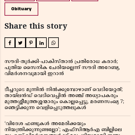
Obituary
Share this story
സൗദി-തുർക്കി-പാകിസ്താൻ പ്രതിരോധ കരാർ;
പുതിയ സൈനിക ചേരിയല്ലെന്ന് സൗദി അറേബ്യ,
വിമർശനവുമായി ഇറാൻ
ടീച്ചറുടെ മുന്നിൽ നിൽക്കുമ്പോഴാണ് വെടിയേറ്റത്;
തായ്‌ലൻഡ് വെടിവെപ്പിൽ അഞ്ച് അധ്യാപകരും
മുത്തശ്ശീമുത്തശ്ശന്മാരും കൊല്ലപ്പെട്ടു, മരണസംഖ്യ 7;
ഞെട്ടിക്കുന്ന വെളിപ്പെടുത്തലുകൾ
‘വിദേശ ഫണ്ടുകൾ അമേരിക്കയും
നിയന്ത്രിക്കുന്നുണ്ടല്ലോ’; എഫ്സിആർഎ ബില്ലിലെ