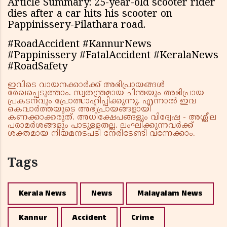
Article Summary: 25-year-old scooter rider
dies after a car hits his scooter on
Pappinissery-Pilathara road.
#RoadAccident #KannurNews
#Pappinissery #FatalAccident #KeralaNews
#RoadSafety
ഇവിടെ വായനക്കാർക്ക് അഭിപ്രായങ്ങൾ
രേഖപ്പെടുത്താം. സ്വതന്ത്രമായ ചിന്തയും അഭിപ്രായ
പ്രകടനവും പ്രോത്സാഹിപ്പിക്കുന്നു. എന്നാൽ ഇവ
കെവാർത്തയുടെ അഭിപ്രായങ്ങളായി
കണക്കാക്കരുത്. അധിക്ഷേപങ്ങളും വിദ്വേഷ - അശ്ലീല
പരാമർശങ്ങളും പാടുള്ളതല്ല. ലംഘിക്കുന്നവർക്ക്
ശക്തമായ നിയമനടപടി നേരിടേണ്ടി വന്നേക്കാം.
Tags
Kerala News
News
Malayalam News
Kannur
Accident
Crime