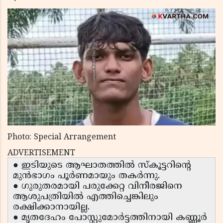
Photo: Special Arrangement
ADVERTISEMENT
● ഇടിയുടെ ആഘാതത്തിൽ സ്കൂട്ടറിൻ്റെ
മുൻഭാഗം പൂർണമായും തകർന്നു.
● ഗുരുതരമായി പരുക്കേറ്റ വിനീരജിനെ
ആശുപത്രിയിൽ എത്തിച്ചെങ്കിലും
രക്ഷിക്കാനായില്ല.
● മൃതദേഹം പോസ്റ്റുമോർട്ടത്തിനായി കണ്ണൂർ