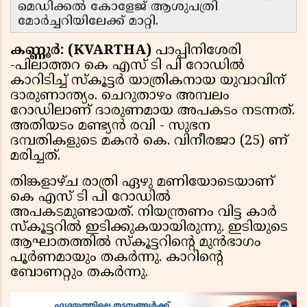
മെഡിക്കൽ കോളേജ് ആശുപത്രി
മോർച്ചറിയിലേക്ക് മാറ്റി.
കണ്ണൂർ: (KVARTHA)
പാപ്പിനിശേരി
-പിലാത്തറ കെ എസ് ടി പി റോഡിൽ
കാറിടിച്ച് സ്കൂട്ടർ യാത്രികനായ യുവാവിന്
ദാരുണാന്ത്യം. ചെറുതാഴം അമ്പലം
റോഡിലാണ് ദാരുണമായ അപകടം നടന്നത്.
അതിയടം മണ്ട്യൻ രവി - സുഭന
ദമ്പതികളുടെ മകൻ കെ. വിനീരജാ (25) ണ്
മരിച്ചത്.
തിങ്കളാഴ്ച രാത്രി ഏഴു മണിയോടെയാണ്
കെ എസ് ടി പി റോഡിൽ
അപകടമുണ്ടായത്. നിയന്ത്രണം വിട്ട കാർ
സ്കൂട്ടറിൽ ഇടിക്കുകയായിരുന്നു. ഇടിയുടെ
ആഘാതത്തിൽ സ്കൂട്ടറിൻ്റെ മുൻഭാഗം
പൂർണമായും തകർന്നു. കാറിൻ്റെ
ബോണറ്റും തകർന്നു.