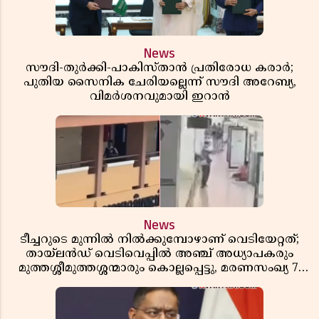
News
സൗദി-തുർക്കി-പാകിസ്താൻ പ്രതിരോധ കരാർ;
പുതിയ സൈനിക ചേരിയല്ലെന്ന് സൗദി അറേബ്യ,
വിമർശനവുമായി ഇറാൻ
News
ടീച്ചറുടെ മുന്നിൽ നിൽക്കുമ്പോഴാണ് വെടിയേറ്റത്;
തായ്‌ലൻഡ് വെടിവെപ്പിൽ അഞ്ച് അധ്യാപകരും
മുത്തശ്ശീമുത്തശ്ശന്മാരും കൊല്ലപ്പെട്ടു, മരണസംഖ്യ 7;
ഞെട്ടിക്കുന്ന വെളിപ്പെടുത്തലുകൾ