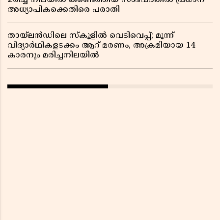
മരിച്ച നിലയിൽ കണ്ടെത്തിയ സംഭവത്തിൽ പ്രധാന
അധ്യാപികക്കെതിരെ പരാതി
തായ്‌ലൻഡിലെ സ്‌കൂളിൽ വെടിവെപ്പ്; മൂന്ന്
വിദ്യാർഥികളടക്കം ആറ് മരണം, അക്രമിയായ 14
കാരനും മരിച്ചനിലയിൽ