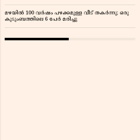
മഴയിൽ 100 വർഷം പഴക്കമുള്ള വീട് തകർന്നു; ഒരു
കുടുംബത്തിലെ 6 പേർ മരിച്ചു