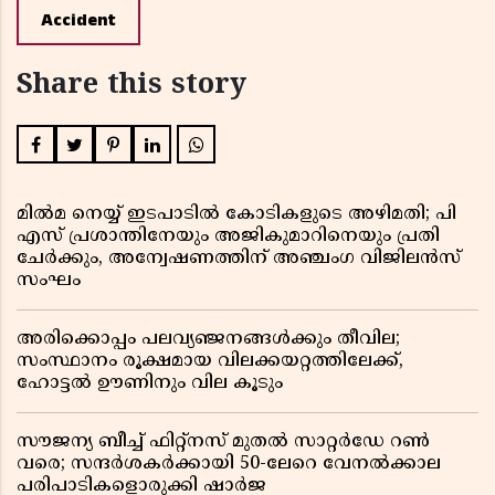
Accident
Share this story
മിൽമ നെയ്യ് ഇടപാടിൽ കോടികളുടെ അഴിമതി; പി
എസ് പ്രശാന്തിനേയും അജികുമാറിനെയും പ്രതി
ചേർക്കും, അന്വേഷണത്തിന് അഞ്ചംഗ വിജിലൻസ്
സംഘം
അരിക്കൊപ്പം പലവ്യഞ്ജനങ്ങൾക്കും തീവില;
സംസ്ഥാനം രൂക്ഷമായ വിലക്കയറ്റത്തിലേക്ക്,
ഹോട്ടൽ ഊണിനും വില കൂടും
സൗജന്യ ബീച്ച് ഫിറ്റ്നസ് മുതൽ സാറ്റർഡേ റൺ
വരെ; സന്ദർശകർക്കായി 50-ലേറെ വേനൽക്കാല
പരിപാടികളൊരുക്കി ഷാർജ