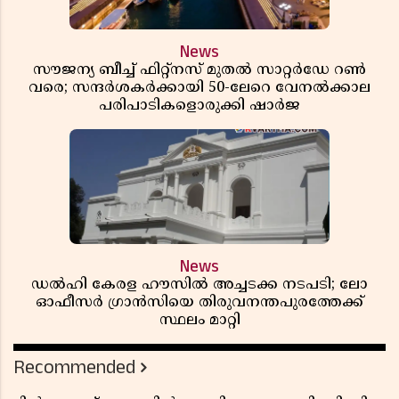
News
സൗജന്യ ബീച്ച് ഫിറ്റ്നസ് മുതൽ സാറ്റർഡേ റൺ
വരെ; സന്ദർശകർക്കായി 50-ലേറെ വേനൽക്കാല
പരിപാടികളൊരുക്കി ഷാർജ
News
ഡൽഹി കേരള ഹൗസിൽ അച്ചടക്ക നടപടി; ലോ
ഓഫീസർ ഗ്രാൻസിയെ തിരുവനന്തപുരത്തേക്ക്
സ്ഥലം മാറ്റി
Recommended