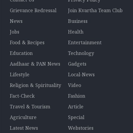
Contact Us
Privacy Policy
Grievance Redressal
Join Kvartha Team Club
News
Business
Jobs
Health
Food & Recipes
Entertainment
Education
Technology
Aadhaar & PAN News
Gadgets
Lifestyle
Local-News
Religion & Spirituality
Video
Fact-Check
Fashion
Travel & Tourism
Article
Agriculture
Special
Latest News
Webstories