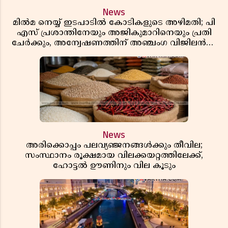
News
മിൽമ നെയ്യ് ഇടപാടിൽ കോടികളുടെ അഴിമതി; പി
എസ് പ്രശാന്തിനേയും അജികുമാറിനെയും പ്രതി
ചേർക്കും, അന്വേഷണത്തിന് അഞ്ചംഗ വിജിലൻസ്
സംഘം
News
അരിക്കൊപ്പം പലവ്യഞ്ജനങ്ങൾക്കും തീവില;
സംസ്ഥാനം രൂക്ഷമായ വിലക്കയറ്റത്തിലേക്ക്,
ഹോട്ടൽ ഊണിനും വില കൂടും