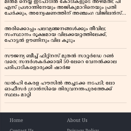
മിൽമ നെയ്യ് ഇടപാടിൽ കോടികളുടെ അഴിമതി; പി
എസ് പ്രശാന്തിനേയും അജികുമാറിനെയും പ്രതി
ചേർക്കും, അന്വേഷണത്തിന് അഞ്ചംഗ വിജിലൻസ്
സംഘം
അരിക്കൊപ്പം പലവ്യഞ്ജനങ്ങൾക്കും തീവില;
സംസ്ഥാനം രൂക്ഷമായ വിലക്കയറ്റത്തിലേക്ക്,
ഹോട്ടൽ ഊണിനും വില കൂടും
സൗജന്യ ബീച്ച് ഫിറ്റ്നസ് മുതൽ സാറ്റർഡേ റൺ
വരെ; സന്ദർശകർക്കായി 50-ലേറെ വേനൽക്കാല
പരിപാടികളൊരുക്കി ഷാർജ
ഡൽഹി കേരള ഹൗസിൽ അച്ചടക്ക നടപടി; ലോ
ഓഫീസർ ഗ്രാൻസിയെ തിരുവനന്തപുരത്തേക്ക്
സ്ഥലം മാറ്റി
Home
About Us