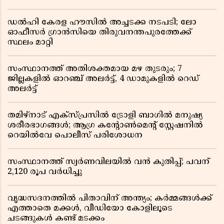
ഡൽഹി കേരള ഹൗസിൽ അച്ചടക്ക നടപടി; ലോ
ഓഫീസർ ഗ്രാൻസിയെ തിരുവനന്തപുരത്തേക്ക്
സ്ഥലം മാറ്റി
സംസ്ഥാനത്ത് അതിശക്തമായ മഴ തുടരും; 7
ജില്ലകളിൽ ഓറഞ്ച് അലർട്ട്, 4 ഡാമുകളിൽ റെഡ്
അലർട്ട്
തമിഴ്‌നാട് എക്സ്പ്രസിൽ ട്രോളി ബാഗിൽ മനുഷ്യ
ശരീരഭാഗങ്ങൾ; ആഗ്ര കൻ്റോൺമെൻ്റ് സ്റ്റേഷനിൽ
റെയിൽവേ പൊലീസ് പരിശോധന
സംസ്ഥാനത്ത് സ്വര്‍ണവിലയില്‍ വന്‍ കുതിപ്പ്; പവന്
2,120 രൂപ വര്‍ധിച്ചു
വൃദ്ധസദനത്തിൽ പിതാവിന് അന്ത്യം; കർമ്മങ്ങൾക്ക്
എത്താതെ മക്കൾ, വീഡിയോ കോളിലൂടെ
ചടങ്ങുകൾ കണ്ട് മടക്കം