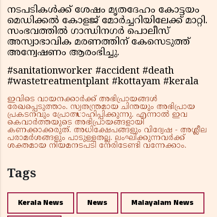
നടപടികള്‍ക്ക് ശേഷം മൃതദേഹം കോട്ടയം
മെഡിക്കല്‍ കോളജ് മോര്‍ച്ചറിയിലേക്ക് മാറ്റി.
സംഭവത്തില്‍ ഗാന്ധിനഗര്‍ പൊലീസ്
അസ്വാഭാവിക മരണത്തിന് കേസെടുത്ത്
അന്വേഷണം ആരംഭിച്ചു.
#sanitationworker #accident #death
#wastetreatmentplant #kottayam #kerala
ഇവിടെ വായനക്കാർക്ക് അഭിപ്രായങ്ങൾ
രേഖപ്പെടുത്താം. സ്വതന്ത്രമായ ചിന്തയും അഭിപ്രായ
പ്രകടനവും പ്രോത്സാഹിപ്പിക്കുന്നു. എന്നാൽ ഇവ
കെവാർത്തയുടെ അഭിപ്രായങ്ങളായി
കണക്കാക്കരുത്. അധിക്ഷേപങ്ങളും വിദ്വേഷ - അശ്ലീല
പരാമർശങ്ങളും പാടുള്ളതല്ല. ലംഘിക്കുന്നവർക്ക്
ശക്തമായ നിയമനടപടി നേരിടേണ്ടി വന്നേക്കാം.
Tags
Kerala News
News
Malayalam News