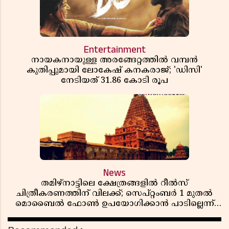
Entertainment
നായകനായുള്ള അരങ്ങേറ്റത്തിൽ വമ്പൻ
കുതിപ്പുമായി ലോകേഷ് കനകരാജ്; 'ഡിസി'
നേടിയത് 31.86 കോടി രൂപ
News
തമിഴ്‌നാട്ടിലെ ക്ഷേത്രങ്ങളിൽ റീൽസ്
ചിത്രീകരണത്തിന് വിലക്ക്; സെപ്റ്റംബർ 1 മുതൽ
മൊബൈൽ ഫോൺ ഉപയോഗിക്കാൻ പാടില്ലെന്ന്
സർക്കാർ ഉത്തരവ്