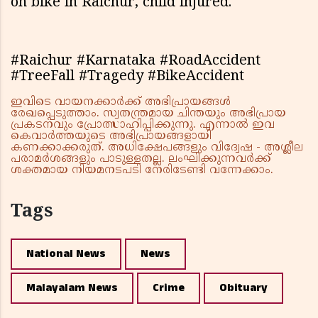
on bike in Raichur, child injured.
#Raichur #Karnataka #RoadAccident
#TreeFall #Tragedy #BikeAccident
ഇവിടെ വായനക്കാർക്ക് അഭിപ്രായങ്ങൾ
രേഖപ്പെടുത്താം. സ്വതന്ത്രമായ ചിന്തയും അഭിപ്രായ
പ്രകടനവും പ്രോത്സാഹിപ്പിക്കുന്നു. എന്നാൽ ഇവ
കെവാർത്തയുടെ അഭിപ്രായങ്ങളായി
കണക്കാക്കരുത്. അധിക്ഷേപങ്ങളും വിദ്വേഷ - അശ്ലീല
പരാമർശങ്ങളും പാടുള്ളതല്ല. ലംഘിക്കുന്നവർക്ക്
ശക്തമായ നിയമനടപടി നേരിടേണ്ടി വന്നേക്കാം.
Tags
National News
News
Malayalam News
Crime
Obituary