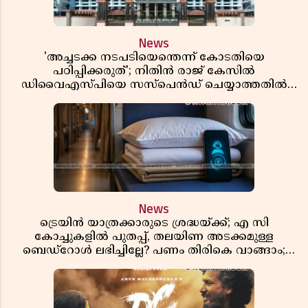
News
'അച്ചടക്ക നടപടിയെന്തെന്ന് കോടതിയെ
പഠിപ്പിക്കരുത്'; നിതിൻ രാജ് കേസിൽ
ഡിവൈഎസ്പിയെ സസ്പെൻഡ് ചെയ്യാത്തതിൽ
സർക്കാരിന് ഹൈക്കോടതിയുടെ രൂക്ഷ വിമർശനം
News
ട്രെയിൻ യാത്രക്കാരുടെ ശ്രദ്ധയ്ക്ക്; എ സി
കോച്ചുകളിൽ പുതപ്പ്, തലയിണ അടക്കമുള്ള
ബെഡ്റോൾ ലഭിച്ചില്ലേ? പണം തിരികെ വാങ്ങാം;
അറിയേണ്ട നിയമങ്ങൾ