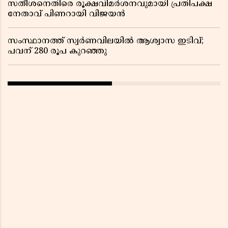
സതീശനെതിരെ രൂക്ഷവിമർശനവുമായി പ്രതിപക്ഷ
നേതാവ് പിണറായി വിജയൻ
സംസ്ഥാനത്ത് സ്വര്‍ണവിലയില്‍ ആശ്വാസ ഇടിവ്;
പവന് 280 രൂപ കുറഞ്ഞു