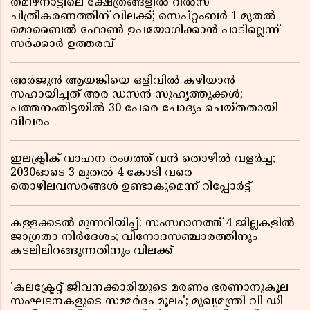
തമിഴ്‌നാട്ടിലെ ക്ഷേത്രങ്ങളിൽ റീൽസ്
ചിത്രീകരണത്തിന് വിലക്ക്; സെപ്റ്റംബർ 1 മുതൽ
മൊബൈൽ ഫോൺ ഉപയോഗിക്കാൻ പാടില്ലെന്ന്
സർക്കാർ ഉത്തരവ്
അർജുൻ ആയങ്കിയെ ഒളിവിൽ കഴിയാൻ
സഹായിച്ചത് അര ഡസൻ സുഹൃത്തുക്കൾ;
പത്തനംതിട്ടയിൽ 30 പേരെ ചോദ്യം ചെയ്തതായി
വിവരം ​​​​​​​
ഇലക്ട്രിക് വാഹന രംഗത്ത് വൻ തൊഴിൽ വളർച്ച;
2030ഓടെ 3 മുതൽ 4 കോടി വരെ
തൊഴിലവസരങ്ങൾ ഉണ്ടാകുമെന്ന് റിപ്പോർട്ട്
കള്ളക്കടൽ മുന്നറിയിപ്പ്: സംസ്ഥാനത്ത് 4 ജില്ലകളിൽ
ജാഗ്രതാ നിർദേശം; വിനോദസഞ്ചാരത്തിനും
കടലിലിറങ്ങുന്നതിനും വിലക്ക്
'കലക്ട്രേറ്റ് ജീവനക്കാരിയുടെ മരണം ഭരണാനുകൂല
സംഘടനകളുടെ സമ്മർദം മൂലം'; മുഖ്യമന്ത്രി വി ഡി