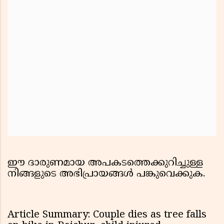
ഈ ദാരുണമായ അപകടത്തെക്കുറിച്ചുള്ള
നിങ്ങളുടെ അഭിപ്രായങ്ങൾ പങ്കുവെക്കുക.
Article Summary: Couple dies as tree falls