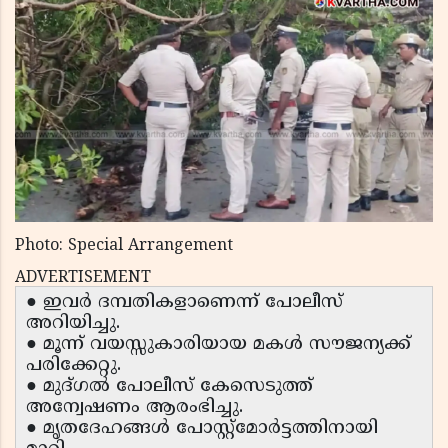
Photo: Special Arrangement
ADVERTISEMENT
● ഇവർ ദമ്പതികളാണെന്ന് പോലീസ്
അറിയിച്ചു.
● മൂന്ന് വയസ്സുകാരിയായ മകൾ സൗജന്യക്ക്
പരിക്കേറ്റു.
● മുദ്ഗൽ പോലീസ് കേസെടുത്ത്
അന്വേഷണം ആരംഭിച്ചു.
● മൃതദേഹങ്ങൾ പോസ്റ്റ്‌മോർട്ടത്തിനായി