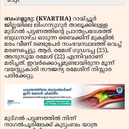
മാറ്റി.
ബംഗളൂരു: (KVARTHA)
റായ്ച്ചൂർ
ജില്ലയിലെ ലിംഗസുഗുർ താലൂക്കിലുള്ള
മുദ്ഗൽ പട്ടണത്തിന്റെ പ്രാന്തപ്രദേശത്ത്
ബുധനാഴ്ച ഓടുന്ന ബൈക്കിന് മുകളിൽ
മരം വീണ് രണ്ടുപേർ സംഭവസ്ഥലത്ത് വെച്ച്
മരണപ്പെട്ടു. ആർ. രമേശ് ഗുഡദപ്പ (25),
അനുസൂയ രമേശ് (22) എന്നിവരാണ്
മരിച്ചത്. ഇവർക്കൊപ്പമുണ്ടായിരുന്ന മൂന്ന്
വയസ്സുകാരി സൗജന്യ രമേശിന് നിസ്സാര
പരിക്കേറ്റു.
മുദ്ഗൽ പട്ടണത്തിൽ നിന്ന്
നാഗൽപൂരിലേക്ക് കുടുംബം യാത്ര