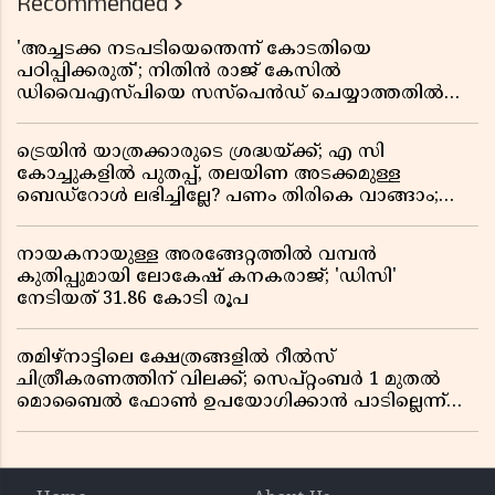
Recommended
'അച്ചടക്ക നടപടിയെന്തെന്ന് കോടതിയെ
പഠിപ്പിക്കരുത്'; നിതിൻ രാജ് കേസിൽ
ഡിവൈഎസ്പിയെ സസ്പെൻഡ് ചെയ്യാത്തതിൽ
സർക്കാരിന് ഹൈക്കോടതിയുടെ രൂക്ഷ വിമർശനം
ട്രെയിൻ യാത്രക്കാരുടെ ശ്രദ്ധയ്ക്ക്; എ സി
കോച്ചുകളിൽ പുതപ്പ്, തലയിണ അടക്കമുള്ള
ബെഡ്റോൾ ലഭിച്ചില്ലേ? പണം തിരികെ വാങ്ങാം;
അറിയേണ്ട നിയമങ്ങൾ
നായകനായുള്ള അരങ്ങേറ്റത്തിൽ വമ്പൻ
കുതിപ്പുമായി ലോകേഷ് കനകരാജ്; 'ഡിസി'
നേടിയത് 31.86 കോടി രൂപ
തമിഴ്‌നാട്ടിലെ ക്ഷേത്രങ്ങളിൽ റീൽസ്
ചിത്രീകരണത്തിന് വിലക്ക്; സെപ്റ്റംബർ 1 മുതൽ
മൊബൈൽ ഫോൺ ഉപയോഗിക്കാൻ പാടില്ലെന്ന്
സർക്കാർ ഉത്തരവ്