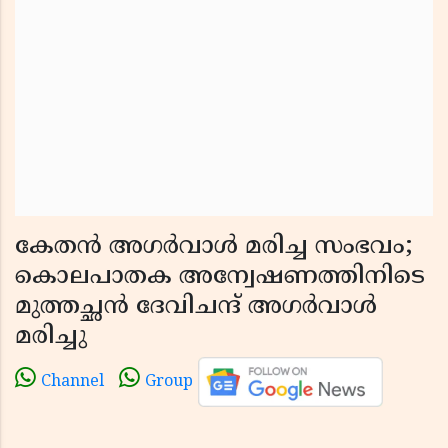
കേതൻ അഗർവാൾ മരിച്ച സംഭവം;
കൊലപാതക അന്വേഷണത്തിനിടെ
മുത്തച്ഛൻ ദേവിചന്ദ് അഗർവാൾ
മരിച്ചു
Channel
Group