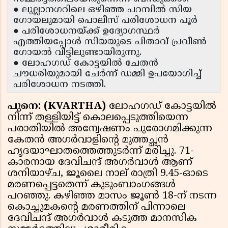
● ലുല്ലാനഗറിലെ ഒഴിഞ്ഞ പറമ്പിൽ സിയ
ഗോയലുമായി പൊലീസ് പരിശോധന പൂർ
● പരിശോധനയ്ക്ക് ഉദ്യോഗസ്ഥർ
എത്തിയപ്പോൾ സിയയുടെ പിതാവ് പ്രവീൺ
ഗോയൽ വീട്ടിലുണ്ടായിരുന്നു.
● ലോഹഗഡ് കോട്ടയിൽ ചേതൻ
ചൗധരിയുമായി ചേർന്ന് ഡമ്മി ഉപയോഗിച്ച്
പരിശോധന നടത്തി.
പുനെ: (KVARTHA)
ലോഹഗഡ് കോട്ടയിൽ
നിന്ന് തള്ളിയിട്ട് കൊലപ്പെടുത്തിയെന്ന
പരാതിയിൽ അന്വേഷണം പുരോഗമിക്കുന്ന
കേതൻ അഗർവാളിന്റെ മുത്തച്ഛൻ
ഹൃദയാഘാതത്തെത്തുടർന്ന് മരിച്ചു. 71-
കാരനായ ദേവിചന്ദ് അഗർവാൾ ആണ്
ശനിയാഴ്ച, ജൂലൈ നാല് രാത്രി 9.45-ഓടെ
മരണപ്പെട്ടതെന്ന് കുടുംബാംഗങ്ങൾ
പറഞ്ഞു. കഴിഞ്ഞ മാസം ജൂൺ 18-ന് നടന്ന
കൊച്ചുമകന്റെ മരണത്തിന് പിന്നാലെ
ദേവിചന്ദ് അഗർവാൾ കടുത്ത മാനസിക