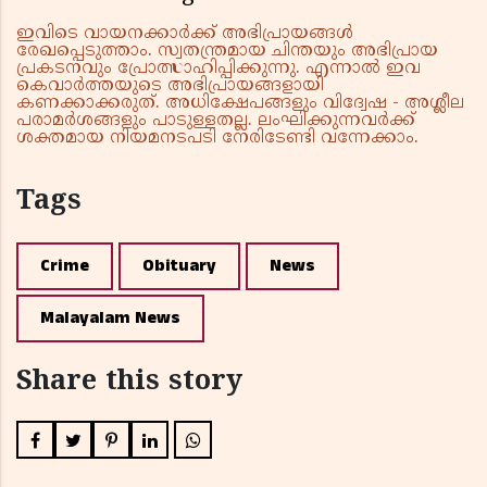
ഇവിടെ വായനക്കാർക്ക് അഭിപ്രായങ്ങൾ
രേഖപ്പെടുത്താം. സ്വതന്ത്രമായ ചിന്തയും അഭിപ്രായ
പ്രകടനവും പ്രോത്സാഹിപ്പിക്കുന്നു. എന്നാൽ ഇവ
കെവാർത്തയുടെ അഭിപ്രായങ്ങളായി
കണക്കാക്കരുത്. അധിക്ഷേപങ്ങളും വിദ്വേഷ - അശ്ലീല
പരാമർശങ്ങളും പാടുള്ളതല്ല. ലംഘിക്കുന്നവർക്ക്
ശക്തമായ നിയമനടപടി നേരിടേണ്ടി വന്നേക്കാം.
Tags
Crime
Obituary
News
Malayalam News
Share this story