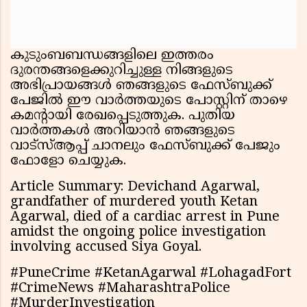
കുടുംബബന്ധങ്ങളിലെ ഇത്തരം
ദുരന്തങ്ങളെക്കുറിച്ചുള്ള നിങ്ങളുടെ
അഭിപ്രായങ്ങൾ ഞങ്ങളുടെ ഫേസ്ബുക്ക്
പേജിൽ ഈ വാർത്തയുടെ പോസ്റ്റിന് താഴെ
കമന്റായി രേഖപ്പെടുത്തുക. പുതിയ
വാർത്തകൾ അറിയാൻ ഞങ്ങളുടെ
വാട്സ്ആപ്പ് ചാനലും ഫേസ്ബുക്ക് പേജും
ഫോളോ ചെയ്യുക.
Article Summary: Devichand Agarwal,
grandfather of murdered youth Ketan
Agarwal, died of a cardiac arrest in Pune
amidst the ongoing police investigation
involving accused Siya Goyal.
#PuneCrime #KetanAgarwal #LohagadFort
#CrimeNews #MaharashtraPolice
#MurderInvestigation