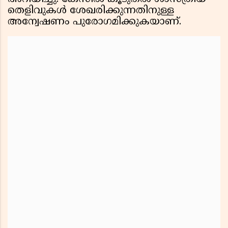
തെളിവുകൾ ശേഖരിക്കുന്നതിനുള്ള
അന്വേഷണം പുരോഗമിക്കുകയാണ്.