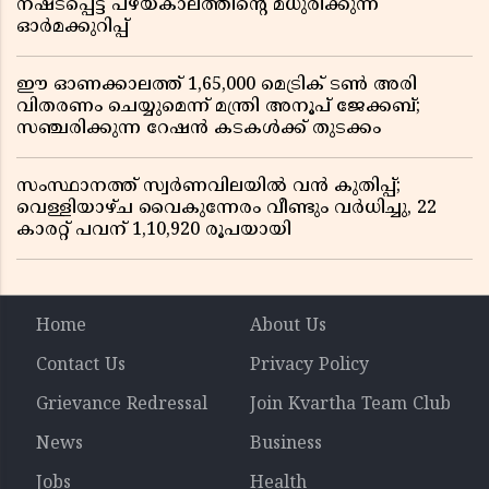
നഷ്ടപ്പെട്ട പഴയകാലത്തിൻ്റെ മധുരിക്കുന്ന
ഓർമക്കുറിപ്പ്
ഈ ഓണക്കാലത്ത് 1,65,000 മെട്രിക് ടൺ അരി
വിതരണം ചെയ്യുമെന്ന് മന്ത്രി അനൂപ് ജേക്കബ്;
സഞ്ചരിക്കുന്ന റേഷൻ കടകൾക്ക് തുടക്കം
സംസ്ഥാനത്ത് സ്വർണവിലയിൽ വൻ കുതിപ്പ്;
വെള്ളിയാഴ്ച വൈകുന്നേരം വീണ്ടും വർധിച്ചു, 22
കാരറ്റ് പവന് 1,10,920 രൂപയായി
Home
About Us
Contact Us
Privacy Policy
Grievance Redressal
Join Kvartha Team Club
News
Business
Jobs
Health