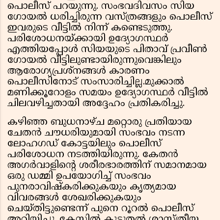
പൊലീസ് പറയുന്നു. സംഭവദിവസം സിയ
ഗോയൽ ധരിച്ചിരുന്ന വസ്ത്രങ്ങളും പൊലീസ്
ഇവരുടെ വീട്ടിൽ നിന്ന് കണ്ടെടുത്തു.
പരിശോധനയ്ക്കായി ഉദ്യോഗസ്ഥർ
എത്തിയപ്പോൾ സിയയുടെ പിതാവ് പ്രവീൺ
ഗോയൽ വീട്ടിലുണ്ടായിരുന്നുവെങ്കിലും
ആരോഗ്യപ്രശ്നങ്ങൾ കാരണം
പൊലീസിനോട് സംസാരിച്ചില്ല.മുക്കാൽ
മണിക്കൂറോളം സമയം ഉദ്യോഗസ്ഥർ വീട്ടിൽ
ചിലവഴിച്ചതായി അദ്ദേഹം പ്രതികരിച്ചു.
കഴിഞ്ഞ ബുധനാഴ്ച മറ്റൊരു പ്രതിയായ
ചേതൻ ചൗധരിയുമായി സംഭവം നടന്ന
ലോഹഗഡ് കോട്ടയിലും പൊലീസ്
പരിശോധന നടത്തിയിരുന്നു. കേതൻ
അഗർവാളിന്റെ ശരീരഭാരത്തിന് സമാനമായ
ഒരു ഡമ്മി ഉപയോഗിച്ച് സംഭവം
പുനരാവിഷ്കരിക്കുകയും കൃത്യമായ
വിവരങ്ങൾ ശേഖരിക്കുകയും
ചെയ്തിട്ടുണ്ടെന്ന് പുനെ റൂറൽ പൊലീസ്
അറിയിച്ചു. കേസിൽ കൂടുതൽ ശാസ്ത്രീയ