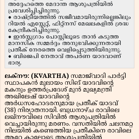
അദ്ദേഹത്തെ മേദാന്ത ആശുപത്രിയിൽ
പ്രവേശിപ്പിച്ചിരുന്നു.
● രാഷ്ട്രീയത്തിൽ സജീവമായിരുന്നില്ലെങ്കിലും
റിയൽ എസ്റ്റേറ്റ്, ഫിറ്റ്‌നസ് മേഖലകളിൽ ശ്രദ്ധ
കേന്ദ്രീകരിച്ചിരുന്നു.
● ഇൻസ്റ്റഗ്രാം പോസ്റ്റിലൂടെ താൻ കടുത്ത
മാനസിക സമ്മർദ്ദം അനുഭവിക്കുന്നതായി
പ്രതീക് നേരത്തെ വെളിപ്പെടുത്തിയിരുന്നു.
● ബിജെപി നേതാവ് അപർണ യാദവാണ്
ഭാര്യ.
ലക്നൗ: (KVARTHA)
സമാജ്‌വാദി പാർട്ടി
സ്ഥാപകൻ മുലായം സിങ് യാദവിൻ്റെ
മകനും ഉത്തർപ്രദേശ് മുൻ മുഖ്യമന്ത്രി
അഖിലേഷ് യാദവിൻ്റെ
അർധസഹോദരനുമായ പ്രതീക് യാദവ്
(38) നിര്യാതനായി. ബുധനാഴ്ച രാവിലെ
ലഖ്‌നൗവിലെ സിവിൽ ആശുപത്രിയിൽ
വെച്ചായിരുന്നു മരണം. വസതിയിൽ ചലനമറ്റ
നിലയിൽ കണ്ടെത്തിയ പ്രതീകിനെ രാവിലെ
ആറേ കാലോടെ ആശുപത്രിയിൽ