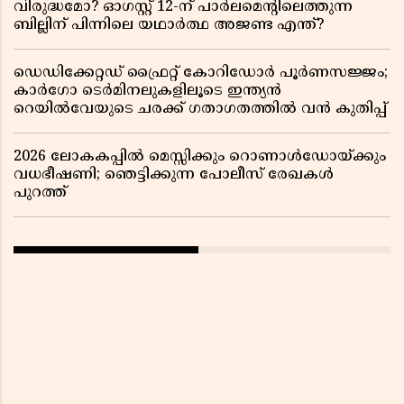
വിരുദ്ധമോ? ഓഗസ്റ്റ് 12-ന് പാർലമെന്റിലെത്തുന്ന
ബില്ലിന് പിന്നിലെ യഥാർത്ഥ അജണ്ട എന്ത്?
ഡെഡിക്കേറ്റഡ് ഫ്രൈറ്റ് കോറിഡോർ പൂർണസജ്ജം;
കാർഗോ ടെർമിനലുകളിലൂടെ ഇന്ത്യൻ
റെയിൽവേയുടെ ചരക്ക് ഗതാഗതത്തിൽ വൻ കുതിപ്പ്
2026 ലോകകപ്പിൽ മെസ്സിക്കും റൊണാൾഡോയ്ക്കും
വധഭീഷണി; ഞെട്ടിക്കുന്ന പോലീസ് രേഖകൾ
പുറത്ത്