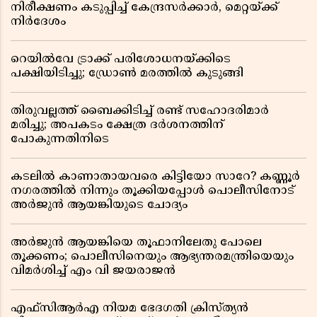
നിരീക്ഷണം കടുപ്പിച്ച് കേന്ദ്രസർക്കാർ, മെറ്റയ്ക്ക്
നിർദേശം
റെയിൽവേ ട്രാക്ക് പരിശോധനയ്ക്കിടെ
പക്ഷിയിടിച്ചു; ഡ്രോൺ മരത്തിൽ കുടുങ്ങി
തിരുവല്ലത്ത് ബൈക്കിടിച്ച് രണ്ട് സഹോദരിമാർ
മരിച്ചു; അപകടം ക്ഷേത്ര ദർശനത്തിന്
പോകുന്നതിനിടെ
കടലിൽ കാണാതായവരെ കിട്ടിയോ സാറേ? കണ്ണൂർ
നഗരത്തിൽ നിന്നും തൂക്കിയപ്പോൾ പൊലീസിനോട്
അർജുൻ ആയങ്കിയുടെ ചോദ്യം
അർജുൻ ആയങ്കിയെ തൂഫാനിലേതു പോലെ
തൂക്കണം; പൊലീസിനെയും ആഭ്യന്തരമന്ത്രിയെയും
വിമർശിച്ച് എം വി ജയരാജൻ
എഫ്സിആർഎ നിയമ ഭേദഗതി ക്രിസ്ത്യൻ