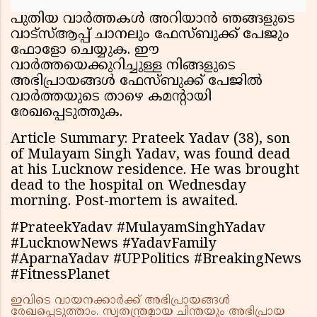
പുതിയ വാർത്തകൾ അറിയാൻ ഞങ്ങളുടെ
വാട്സ്ആപ്പ് ചാനലും ഫേസ്ബുക്ക് പേജും
ഫോളോ ചെയ്യുക. ഈ
വാർത്തയെക്കുറിച്ചുള്ള നിങ്ങളുടെ
അഭിപ്രായങ്ങൾ ഫേസ്ബുക്ക് പേജില്‍
വാര്‍ത്തയുടെ താഴെ കമന്റായി
രേഖപ്പെടുത്തുക.
Article Summary: Prateek Yadav (38), son
of Mulayam Singh Yadav, was found dead
at his Lucknow residence. He was brought
dead to the hospital on Wednesday
morning. Post-mortem is awaited.
#PrateekYadav #MulayamSinghYadav
#LucknowNews #YadavFamily
#AparnaYadav #UPPolitics #BreakingNews
#FitnessPlanet
ഇവിടെ വായനക്കാർക്ക് അഭിപ്രായങ്ങൾ
രേഖപ്പെടുത്താം. സ്വതന്ത്രമായ ചിന്തയും അഭിപ്രായ