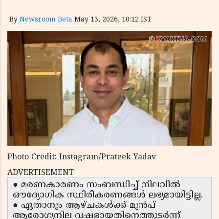
By
Newsroom Beta
May 13, 2026, 10:12 IST
Photo Credit: Instagram/Prateek Yadav
ADVERTISEMENT
● മരണകാരണം സംബന്ധിച്ച് നിലവിൽ
ഔദ്യോഗിക സ്ഥിരീകരണങ്ങൾ ലഭ്യമായിട്ടില്ല.
● ഏതാനും ആഴ്ചകൾക്ക് മുൻപ്
ആരോഗ്യനില വഷളായതിനെത്തുടർന്ന്