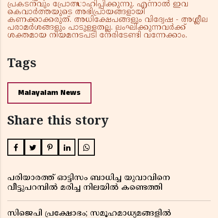
പ്രകടനവും പ്രോത്സാഹിപ്പിക്കുന്നു. എന്നാൽ ഇവ
കെവാർത്തയുടെ അഭിപ്രായങ്ങളായി
കണക്കാക്കരുത്. അധിക്ഷേപങ്ങളും വിദ്വേഷ - അശ്ലീല
പരാമർശങ്ങളും പാടുള്ളതല്ല. ലംഘിക്കുന്നവർക്ക്
ശക്തമായ നിയമനടപടി നേരിടേണ്ടി വന്നേക്കാം.
Tags
Malayalam News
Share this story
പരിയാരത്ത് ഓട്ടിസം ബാധിച്ച യുവാവിനെ
വീട്ടുപറമ്പിൽ മരിച്ച നിലയിൽ കണ്ടെത്തി
സിജെപി പ്രക്ഷോഭം; സമൂഹമാധ്യമങ്ങളിൽ