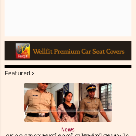
Featured
News
വടകര മയക്കുമരുന്ന് കേസ്; ബിആർസി അധ്യാപിക