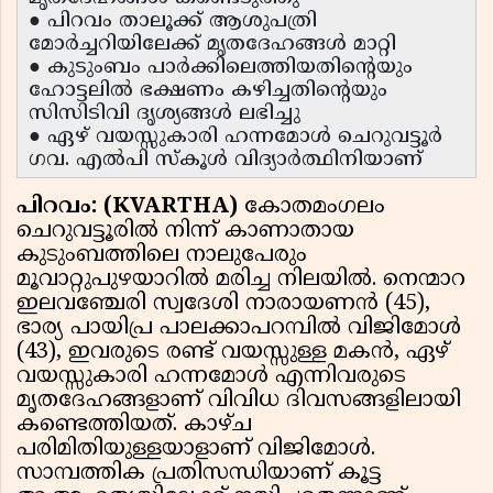
● പിറവം താലൂക്ക് ആശുപത്രി
മോർച്ചറിയിലേക്ക് മൃതദേഹങ്ങൾ മാറ്റി
● കുടുംബം പാർക്കിലെത്തിയതിന്റെയും
ഹോട്ടലിൽ ഭക്ഷണം കഴിച്ചതിന്റെയും
സിസിടിവി ദൃശ്യങ്ങൾ ലഭിച്ചു
● ഏഴ് വയസ്സുകാരി ഹന്നമോൾ ചെറുവട്ടൂർ
ഗവ. എൽപി സ്കൂൾ വിദ്യാർത്ഥിനിയാണ്
പിറവം: (KVARTHA)
കോതമംഗലം
ചെറുവട്ടൂരിൽ നിന്ന് കാണാതായ
കുടുംബത്തിലെ നാലുപേരും
മൂവാറ്റുപുഴയാറിൽ മരിച്ച നിലയിൽ. നെന്മാറ
ഇലവഞ്ചേരി സ്വദേശി നാരായണൻ (45),
ഭാര്യ പായിപ്ര പാലക്കാപറമ്പിൽ വിജിമോൾ
(43), ഇവരുടെ രണ്ട് വയസ്സുള്ള മകൻ, ഏഴ്
വയസ്സുകാരി ഹന്നമോൾ എന്നിവരുടെ
മൃതദേഹങ്ങളാണ് വിവിധ ദിവസങ്ങളിലായി
കണ്ടെത്തിയത്. കാഴ്ച
പരിമിതിയുള്ളയാളാണ് വിജിമോൾ.
സാമ്പത്തിക പ്രതിസന്ധിയാണ് കൂട്ട