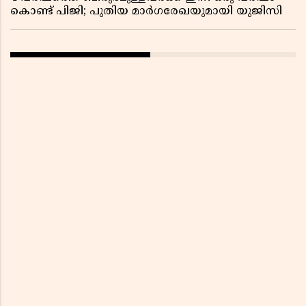
കൊണ്ട് പിജി; പുതിയ മാർഗരേഖയുമായി യുജിസി