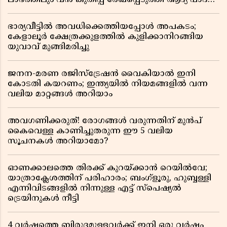
ലാഭത്തിലും വൻ കുതിപ്പ് രേഖപ്പെടുത്തി ആദ്യ പാദ
റിപ്പോർട്ട് പുറത്ത്
ഭാര്യവീട്ടിൽ അവധിക്കെത്തിയപ്പോൾ അപകടം;
കേളാലൂർ ക്ഷേത്രക്കുളത്തിൽ കുളിക്കാനിറങ്ങിയ
യുവാവ് മുങ്ങിമരിച്ചു
ജനന-മരണ രജിസ്ട്രേഷൻ വൈകിയാൽ ഇനി
കോടതി കയറണം; ഇന്ത്യയിൽ നിയമങ്ങളിൽ വന്ന
വലിയ മാറ്റങ്ങൾ അറിയാം
അവഗണിക്കരുത്! രോഗങ്ങൾ വരുന്നതിന് മുൻപ്
കൈവെള്ള കാണിച്ചുതരുന്ന ഈ 5 വലിയ
സൂചനകൾ അറിയാമോ?
ഓണക്കാലത്തെ തിരക്ക് കുറയ്ക്കാൻ റെയിൽവേ;
യാത്രാക്ലേശത്തിന് പരിഹാരം; ബംഗ്ളൂരു, ഹുബ്ബള്ളി
എന്നിവിടങ്ങളിൽ നിന്നുള്ള എട്ട് സ്പെഷ്യൽ
ട്രെയിനുകൾ നീട്ടി
4 വർഷത്തെ ബിരുദമുള്ളവർക്ക് ഇനി ഒരു വർഷം