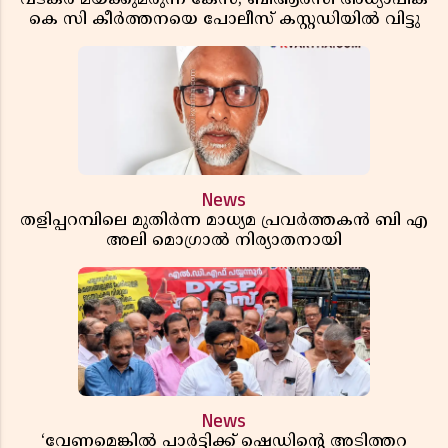
കെ സി കീർത്തനയെ പോലീസ് കസ്റ്റഡിയിൽ വിട്ടു
News
തളിപ്പറമ്പിലെ മുതിർന്ന മാധ്യമ പ്രവർത്തകൻ ബി എ
അലി മൊഗ്രാൽ നിര്യാതനായി
News
‘വേണമെങ്കിൽ പാർട്ടിക്ക് ഷെഡിൻ്റെ അടിത്തറ