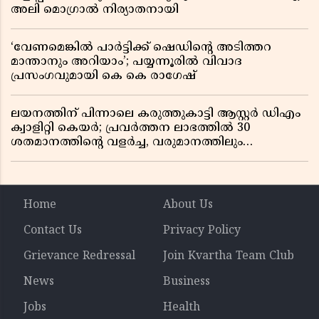
അലി മൊഗ്രാൽ നിര്യാതനായി
‘വേണമെങ്കിൽ പാർട്ടിക്ക് ഷെഡിൻ്റെ അടിത്തറ
മാന്താനും അറിയാം’; പയ്യന്നൂരിൽ വിവാദ
പ്രസംഗവുമായി കെ കെ രാഗേഷ്
ലയനത്തിന് പിന്നാലെ കരുത്തുകാട്ടി ആസ്റ്റർ ഡിഎം
ക്വാളിറ്റി കെയർ; പ്രവർത്തന ലാഭത്തിൽ 30
ശതമാനത്തിൻ്റെ വളർച്ച, വരുമാനത്തിലും
ലാഭത്തിലും വൻ കുതിപ്പ് രേഖപ്പെടുത്തി ആദ്യ പാദ
റിപ്പോർട്ട് പുറത്ത്
Home
About Us
Contact Us
Privacy Policy
Grievance Redressal
Join Kvartha Team Club
News
Business
Jobs
Health