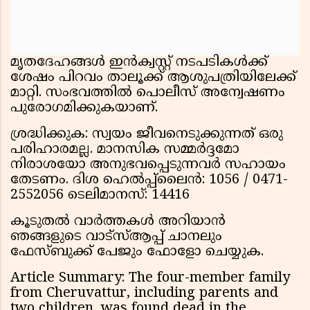
മൃതദേഹങ്ങൾ ഇൻക്വസ്റ്റ് നടപടികൾക്ക്
ശേഷം പിറവം താലൂക്ക് ആശുപത്രിയിലേക്ക്
മാറ്റി. സംഭവത്തിൽ പൊലീസ് അന്വേഷണം
പുരോഗമിക്കുകയാണ്.
ശ്രദ്ധിക്കുക: സ്വയം ജീവനെടുക്കുന്നത് ഒരു
പരിഹാരമല്ല. മാനസിക സമ്മർദ്ദമോ
നിരാശയോ അനുഭവപ്പെടുന്നവർ സഹായം
തേടണം. ദിശ ഹെൽപ്പ്‌ലൈൻ: 1056 / 0471-
2552056 ടെലിമാനസ്: 14416
കൂടുതൽ വാർത്തകൾ അറിയാൻ
ഞങ്ങളുടെ വാട്സ്ആപ്പ് ചാനലും
ഫേസ്ബുക്ക് പേജും ഫോളോ ചെയ്യുക.
Article Summary: The four-member family
from Cheruvattur, including parents and
two children, was found dead in the