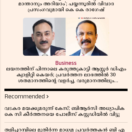
മാന്താനും അറിയാം’; പയ്യന്നൂരിൽ വിവാദ
പ്രസംഗവുമായി കെ കെ രാഗേഷ്
Business
ലയനത്തിന് പിന്നാലെ കരുത്തുകാട്ടി ആസ്റ്റർ ഡിഎം
ക്വാളിറ്റി കെയർ; പ്രവർത്തന ലാഭത്തിൽ 30
ശതമാനത്തിൻ്റെ വളർച്ച, വരുമാനത്തിലും
ലാഭത്തിലും വൻ കുതിപ്പ് രേഖപ്പെടുത്തി ആദ്യ പാദ
റിപ്പോർട്ട് പുറത്ത്
Recommended
വടകര മയക്കുമരുന്ന് കേസ്; ബിആർസി അധ്യാപിക
കെ സി കീർത്തനയെ പോലീസ് കസ്റ്റഡിയിൽ വിട്ടു
തളിപ്പറമ്പിലെ മുതിർന്ന മാധ്യമ പ്രവർത്തകൻ ബി എ