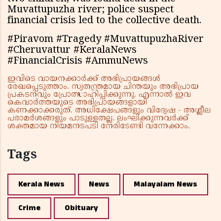
Muvattupuzha river; police suspect
financial crisis led to the collective death.
#Piravom #Tragedy #MuvattupuzhaRiver
#Cheruvattur #KeralaNews
#FinancialCrisis #AmmuNews
ഇവിടെ വായനക്കാർക്ക് അഭിപ്രായങ്ങൾ
രേഖപ്പെടുത്താം. സ്വതന്ത്രമായ ചിന്തയും അഭിപ്രായ
പ്രകടനവും പ്രോത്സാഹിപ്പിക്കുന്നു. എന്നാൽ ഇവ
കെവാർത്തയുടെ അഭിപ്രായങ്ങളായി
കണക്കാക്കരുത്. അധിക്ഷേപങ്ങളും വിദ്വേഷ - അശ്ലീല
പരാമർശങ്ങളും പാടുള്ളതല്ല. ലംഘിക്കുന്നവർക്ക്
ശക്തമായ നിയമനടപടി നേരിടേണ്ടി വന്നേക്കാം.
Tags
Kerala News
News
Malayalam News
Crime
Obituary