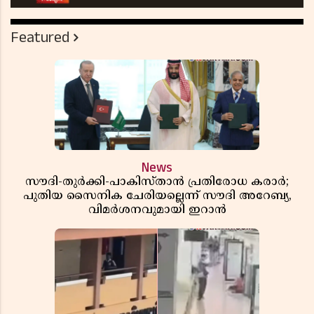
Featured
News
സൗദി-തുർക്കി-പാകിസ്താൻ പ്രതിരോധ കരാർ;
പുതിയ സൈനിക ചേരിയല്ലെന്ന് സൗദി അറേബ്യ,
വിമർശനവുമായി ഇറാൻ