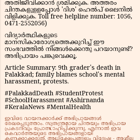
അതിജീവിക്കാന്‍ ശ്രമിക്കുക. അത്തരം
ചിന്തകളുളളപ്പോള്‍ 'ദിശ' ഹെല്‍പ് ലൈനില്‍
വിളിക്കുക. Toll free helpline number: 1056,
0471-2552056)
വിദ്യാർത്ഥികളുടെ
മാനസികാരോഗ്യത്തെക്കുറിച്ച് ഈ
സംഭവത്തിൽ നിങ്ങൾക്കെന്തു പറയാനുണ്ട്?
അഭിപ്രായം പങ്കുവെക്കൂ.
Article Summary: 9th grader's death in
Palakkad; family blames school's mental
harassment, protests.
#PalakkadDeath #StudentProtest
#SchoolHarassment #Ashirnanda
#KeralaNews #MentalHealth
ഇവിടെ വായനക്കാർക്ക് അഭിപ്രായങ്ങൾ
രേഖപ്പെടുത്താം. സ്വതന്ത്രമായ ചിന്തയും അഭിപ്രായ
പ്രകടനവും പ്രോത്സാഹിപ്പിക്കുന്നു. എന്നാൽ ഇവ
കെവാർത്തയുടെ അഭിപ്രായങ്ങളായി
കണക്കാക്കരുത്. അധിക്ഷേപങ്ങളും വിദ്വേഷ - അശ്ലീല