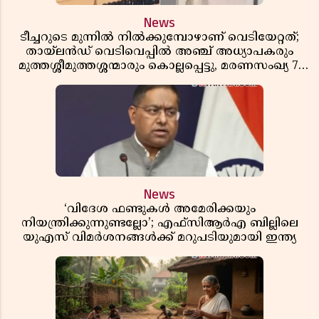
News
ടീച്ചറുടെ മുന്നിൽ നിൽക്കുമ്പോഴാണ് വെടിയേറ്റത്;
തായ്‌ലൻഡ് വെടിവെപ്പിൽ അഞ്ച് അധ്യാപകരും
മുത്തശ്ശീമുത്തശ്ശന്മാരും കൊല്ലപ്പെട്ടു, മരണസംഖ്യ 7;
ഞെട്ടിക്കുന്ന വെളിപ്പെടുത്തലുകൾ
News
‘വിദേശ ഫണ്ടുകൾ അമേരിക്കയും
നിയന്ത്രിക്കുന്നുണ്ടല്ലോ’; എഫ്സിആർഎ ബില്ലിലെ
യുഎസ് വിമർശനങ്ങൾക്ക് മറുപടിയുമായി ഇന്ത്യ