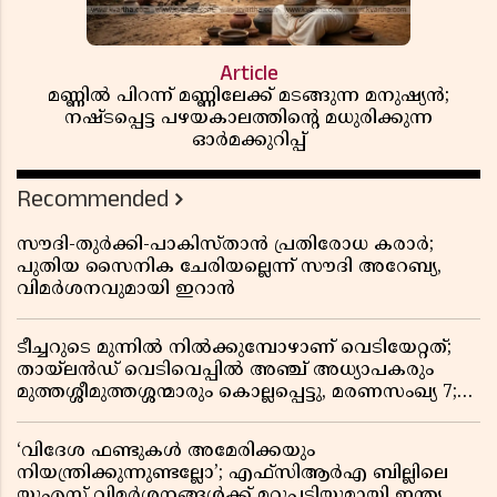
Article
മണ്ണിൽ പിറന്ന് മണ്ണിലേക്ക് മടങ്ങുന്ന മനുഷ്യൻ;
നഷ്ടപ്പെട്ട പഴയകാലത്തിൻ്റെ മധുരിക്കുന്ന
ഓർമക്കുറിപ്പ്
Recommended
സൗദി-തുർക്കി-പാകിസ്താൻ പ്രതിരോധ കരാർ;
പുതിയ സൈനിക ചേരിയല്ലെന്ന് സൗദി അറേബ്യ,
വിമർശനവുമായി ഇറാൻ
ടീച്ചറുടെ മുന്നിൽ നിൽക്കുമ്പോഴാണ് വെടിയേറ്റത്;
തായ്‌ലൻഡ് വെടിവെപ്പിൽ അഞ്ച് അധ്യാപകരും
മുത്തശ്ശീമുത്തശ്ശന്മാരും കൊല്ലപ്പെട്ടു, മരണസംഖ്യ 7;
ഞെട്ടിക്കുന്ന വെളിപ്പെടുത്തലുകൾ
‘വിദേശ ഫണ്ടുകൾ അമേരിക്കയും
നിയന്ത്രിക്കുന്നുണ്ടല്ലോ’; എഫ്സിആർഎ ബില്ലിലെ
യുഎസ് വിമർശനങ്ങൾക്ക് മറുപടിയുമായി ഇന്ത്യ