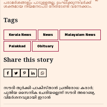
പരാമർശങ്ങളും പാടുള്ളതല്ല. ലംഘിക്കുന്നവർക്ക്
ശക്തമായ നിയമനടപടി നേരിടേണ്ടി വന്നേക്കാം.
Tags
Kerala News
News
Malayalam News
Palakkad
Obituary
Share this story
സൗദി-തുർക്കി-പാകിസ്താൻ പ്രതിരോധ കരാർ;
പുതിയ സൈനിക ചേരിയല്ലെന്ന് സൗദി അറേബ്യ,
വിമർശനവുമായി ഇറാൻ