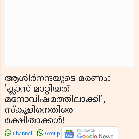
ആശിർനന്ദയുടെ മരണം:
'ക്ലാസ് മാറ്റിയത്
മനോവിഷമത്തിലാക്കി',
സ്കൂളിനെതിരെ
രക്ഷിതാക്കൾ!
Channel
Group