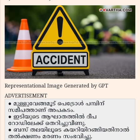
Representational Image Generated by GPT
ADVERTISEMENT
● മുള്ളുവേങ്ങമൂട് പെട്രോൾ പമ്പിന്
സമീപത്താണ് അപകടം.
● ഇടിയുടെ ആഘാതത്തിൽ ദീപ
റോഡിലേക്ക് തെറിച്ചുവീണു.
● ബസ് തലയിലൂടെ കയറിയിറങ്ങിയതിനാൽ
തൽക്ഷണം മരണം സംഭവിച്ചു.