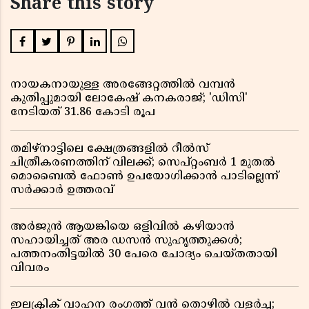
Share this story
നായകനായുള്ള അരങ്ങേറ്റത്തിൽ വമ്പൻ
കുതിപ്പുമായി ലോകേഷ് കനകരാജ്; 'ഡിസി'
നേടിയത് 31.86 കോടി രൂപ
തമിഴ്‌നാട്ടിലെ ക്ഷേത്രങ്ങളിൽ റീൽസ്
ചിത്രീകരണത്തിന് വിലക്ക്; സെപ്റ്റംബർ 1 മുതൽ
മൊബൈൽ ഫോൺ ഉപയോഗിക്കാൻ പാടില്ലെന്ന്
സർക്കാർ ഉത്തരവ്
അർജുൻ ആയങ്കിയെ ഒളിവിൽ കഴിയാൻ
സഹായിച്ചത് അര ഡസൻ സുഹൃത്തുക്കൾ;
പത്തനംതിട്ടയിൽ 30 പേരെ ചോദ്യം ചെയ്തതായി
വിവരം ​​​​​​​
ഇലക്ട്രിക് വാഹന രംഗത്ത് വൻ തൊഴിൽ വളർച്ച;