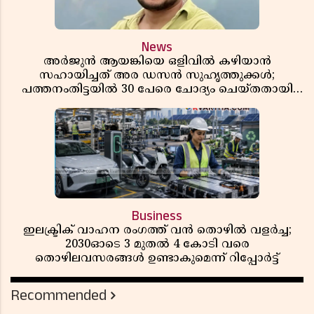
News
അർജുൻ ആയങ്കിയെ ഒളിവിൽ കഴിയാൻ
സഹായിച്ചത് അര ഡസൻ സുഹൃത്തുക്കൾ;
പത്തനംതിട്ടയിൽ 30 പേരെ ചോദ്യം ചെയ്തതായി
വിവരം ​​​​​​​
Business
ഇലക്ട്രിക് വാഹന രംഗത്ത് വൻ തൊഴിൽ വളർച്ച;
2030ഓടെ 3 മുതൽ 4 കോടി വരെ
തൊഴിലവസരങ്ങൾ ഉണ്ടാകുമെന്ന് റിപ്പോർട്ട്
Recommended