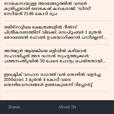
നായകനായുള്ള അരങ്ങേറ്റത്തിൽ വമ്പൻ
കുതിപ്പുമായി ലോകേഷ് കനകരാജ്; 'ഡിസി'
നേടിയത് 31.86 കോടി രൂപ
തമിഴ്‌നാട്ടിലെ ക്ഷേത്രങ്ങളിൽ റീൽസ്
ചിത്രീകരണത്തിന് വിലക്ക്; സെപ്റ്റംബർ 1 മുതൽ
മൊബൈൽ ഫോൺ ഉപയോഗിക്കാൻ പാടില്ലെന്ന്
സർക്കാർ ഉത്തരവ്
അർജുൻ ആയങ്കിയെ ഒളിവിൽ കഴിയാൻ
സഹായിച്ചത് അര ഡസൻ സുഹൃത്തുക്കൾ;
പത്തനംതിട്ടയിൽ 30 പേരെ ചോദ്യം ചെയ്തതായി
വിവരം ​​​​​​​
ഇലക്ട്രിക് വാഹന രംഗത്ത് വൻ തൊഴിൽ വളർച്ച;
2030ഓടെ 3 മുതൽ 4 കോടി വരെ
തൊഴിലവസരങ്ങൾ ഉണ്ടാകുമെന്ന് റിപ്പോർട്ട്
Home
About Us