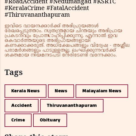
#RoadAccident #Nedumangad #KSRTC
#KeralaCrime #FatalAccident
#Thiruvananthapuram
ഇവിടെ വായനക്കാർക്ക് അഭിപ്രായങ്ങൾ
രേഖപ്പെടുത്താം. സ്വതന്ത്രമായ ചിന്തയും അഭിപ്രായ
പ്രകടനവും പ്രോത്സാഹിപ്പിക്കുന്നു. എന്നാൽ ഇവ
കെവാർത്തയുടെ അഭിപ്രായങ്ങളായി
കണക്കാക്കരുത്. അധിക്ഷേപങ്ങളും വിദ്വേഷ - അശ്ലീല
പരാമർശങ്ങളും പാടുള്ളതല്ല. ലംഘിക്കുന്നവർക്ക്
ശക്തമായ നിയമനടപടി നേരിടേണ്ടി വന്നേക്കാം.
Tags
Kerala News
News
Malayalam News
Accident
Thiruvananthapuram
Crime
Obituary