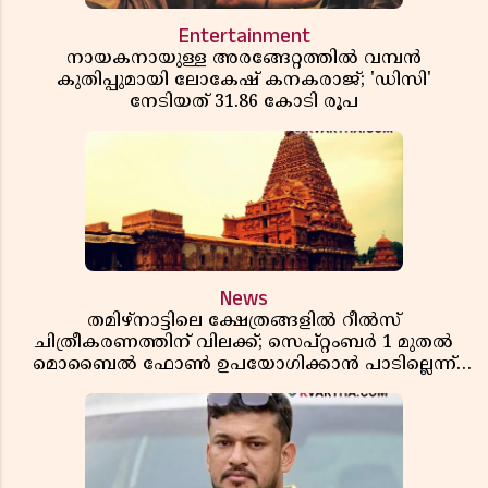
Entertainment
നായകനായുള്ള അരങ്ങേറ്റത്തിൽ വമ്പൻ
കുതിപ്പുമായി ലോകേഷ് കനകരാജ്; 'ഡിസി'
നേടിയത് 31.86 കോടി രൂപ
News
തമിഴ്‌നാട്ടിലെ ക്ഷേത്രങ്ങളിൽ റീൽസ്
ചിത്രീകരണത്തിന് വിലക്ക്; സെപ്റ്റംബർ 1 മുതൽ
മൊബൈൽ ഫോൺ ഉപയോഗിക്കാൻ പാടില്ലെന്ന്
സർക്കാർ ഉത്തരവ്