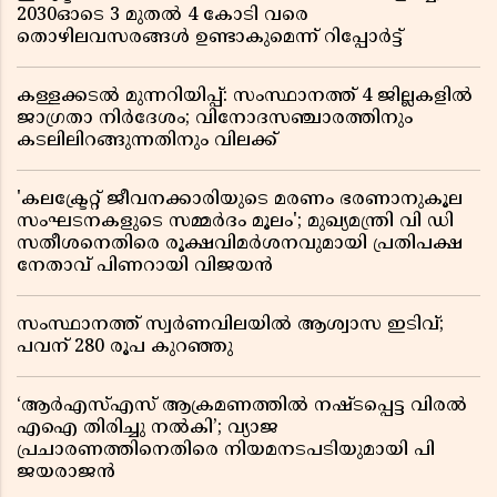
2030ഓടെ 3 മുതൽ 4 കോടി വരെ
തൊഴിലവസരങ്ങൾ ഉണ്ടാകുമെന്ന് റിപ്പോർട്ട്
കള്ളക്കടൽ മുന്നറിയിപ്പ്: സംസ്ഥാനത്ത് 4 ജില്ലകളിൽ
ജാഗ്രതാ നിർദേശം; വിനോദസഞ്ചാരത്തിനും
കടലിലിറങ്ങുന്നതിനും വിലക്ക്
'കലക്ട്രേറ്റ് ജീവനക്കാരിയുടെ മരണം ഭരണാനുകൂല
സംഘടനകളുടെ സമ്മർദം മൂലം'; മുഖ്യമന്ത്രി വി ഡി
സതീശനെതിരെ രൂക്ഷവിമർശനവുമായി പ്രതിപക്ഷ
നേതാവ് പിണറായി വിജയൻ
സംസ്ഥാനത്ത് സ്വര്‍ണവിലയില്‍ ആശ്വാസ ഇടിവ്;
പവന് 280 രൂപ കുറഞ്ഞു
‘ആർഎസ്എസ് ആക്രമണത്തിൽ നഷ്ടപ്പെട്ട വിരൽ
എഐ തിരിച്ചു നൽകി’; വ്യാജ
പ്രചാരണത്തിനെതിരെ നിയമനടപടിയുമായി പി
ജയരാജൻ