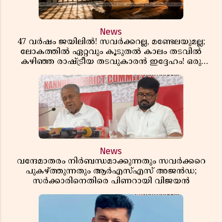
News
47 വർഷം ജയിലിൽ! സവർക്കറല്ല, മണ്ടേലയുമല്ല;
ലോകത്തിൽ ഏറ്റവും കൂടുതൽ കാലം തടവിൽ
കഴിഞ്ഞ രാഷ്ട്രീയ തടവുകാരൻ ഇദ്ദേഹം! ഒരു
ഇന്ത്യൻ സ്വാതന്ത്ര്യസമര സേനാനിയുടെ വേറിട്ട കഥ
News
വന്ദേമാതരം നിർബന്ധമാക്കുന്നതും സവർക്കറെ
പുകഴ്ത്തുന്നതും ആർഎസ്എസ് അജൻഡ;
സർക്കാരിനെതിരെ പിണറായി വിജയൻ