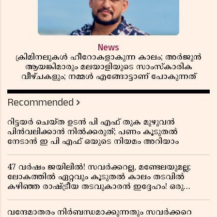
News
ക്രിമിനലുകൾ ഹീറോകളാകുന്ന കാലം; അർജുൻ
ആയങ്കിമാരും മലയാളിയുടെ സാംസ്കാരിക
വീഴ്ചകളും; നമ്മൾ എങ്ങോട്ടാണ് പോകുന്നത്
Recommended
റിട്ടയർ ചെയ്ത ഉടൻ പി എഫ് തുക മുഴുവൻ
പിൻവലിക്കാൻ നിൽക്കരുത്; പണം കൂടുതൽ
നേടാൻ ഇ പി എഫ് ഒയുടെ നിയമം അറിയാം
47 വർഷം ജയിലിൽ! സവർക്കറല്ല, മണ്ടേലയുമല്ല;
ലോകത്തിൽ ഏറ്റവും കൂടുതൽ കാലം തടവിൽ
കഴിഞ്ഞ രാഷ്ട്രീയ തടവുകാരൻ ഇദ്ദേഹം! ഒരു
ഇന്ത്യൻ സ്വാതന്ത്ര്യസമര സേനാനിയുടെ വേറിട്ട കഥ
വന്ദേമാതരം നിർബന്ധമാക്കുന്നതും സവർക്കറെ