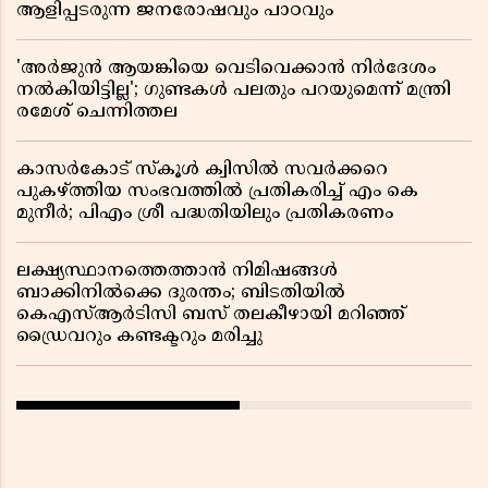
ആളിപ്പടരുന്ന ജനരോഷവും പാഠവും
'അർജുൻ ആയങ്കിയെ വെടിവെക്കാൻ നിർദേശം
നൽകിയിട്ടില്ല'; ഗുണ്ടകൾ പലതും പറയുമെന്ന് മന്ത്രി
രമേശ് ചെന്നിത്തല
കാസർകോട് സ്കൂൾ ക്വിസിൽ സവർക്കറെ
പുകഴ്ത്തിയ സംഭവത്തിൽ പ്രതികരിച്ച് എം കെ
മുനീർ; പിഎം ശ്രീ പദ്ധതിയിലും പ്രതികരണം
ലക്ഷ്യസ്ഥാനത്തെത്താൻ നിമിഷങ്ങൾ
ബാക്കിനിൽക്കെ ദുരന്തം; ബിടതിയിൽ
കെഎസ്ആർടിസി ബസ് തലകീഴായി മറിഞ്ഞ്
ഡ്രൈവറും കണ്ടക്ടറും മരിച്ചു