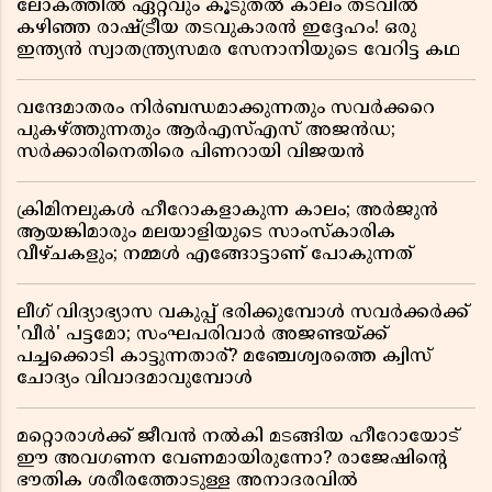
ലോകത്തിൽ ഏറ്റവും കൂടുതൽ കാലം തടവിൽ
കഴിഞ്ഞ രാഷ്ട്രീയ തടവുകാരൻ ഇദ്ദേഹം! ഒരു
ഇന്ത്യൻ സ്വാതന്ത്ര്യസമര സേനാനിയുടെ വേറിട്ട കഥ
വന്ദേമാതരം നിർബന്ധമാക്കുന്നതും സവർക്കറെ
പുകഴ്ത്തുന്നതും ആർഎസ്എസ് അജൻഡ;
സർക്കാരിനെതിരെ പിണറായി വിജയൻ
ക്രിമിനലുകൾ ഹീറോകളാകുന്ന കാലം; അർജുൻ
ആയങ്കിമാരും മലയാളിയുടെ സാംസ്കാരിക
വീഴ്ചകളും; നമ്മൾ എങ്ങോട്ടാണ് പോകുന്നത്
ലീഗ് വിദ്യാഭ്യാസ വകുപ്പ് ഭരിക്കുമ്പോൾ സവർക്കർക്ക്
'വീർ' പട്ടമോ; സംഘപരിവാർ അജണ്ടയ്ക്ക്
പച്ചക്കൊടി കാട്ടുന്നതാര്? മഞ്ചേശ്വരത്തെ ക്വിസ്
ചോദ്യം വിവാദമാവുമ്പോൾ
മറ്റൊരാൾക്ക് ജീവൻ നൽകി മടങ്ങിയ ഹീറോയോട്
ഈ അവഗണന വേണമായിരുന്നോ? രാജേഷിൻ്റെ
ഭൗതിക ശരീരത്തോടുള്ള അനാദരവിൽ