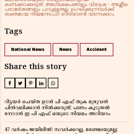
കെവാർത്തയുടെ അഭിപ്രായങ്ങളായി
കണക്കാക്കരുത്. അധിക്ഷേപങ്ങളും വിദ്വേഷ - അശ്ലീല
പരാമർശങ്ങളും പാടുള്ളതല്ല. ലംഘിക്കുന്നവർക്ക്
ശക്തമായ നിയമനടപടി നേരിടേണ്ടി വന്നേക്കാം.
Tags
National News
News
Accident
Share this story
റിട്ടയർ ചെയ്ത ഉടൻ പി എഫ് തുക മുഴുവൻ
പിൻവലിക്കാൻ നിൽക്കരുത്; പണം കൂടുതൽ
നേടാൻ ഇ പി എഫ് ഒയുടെ നിയമം അറിയാം
47 വർഷം ജയിലിൽ! സവർക്കറല്ല, മണ്ടേലയുമല്ല;