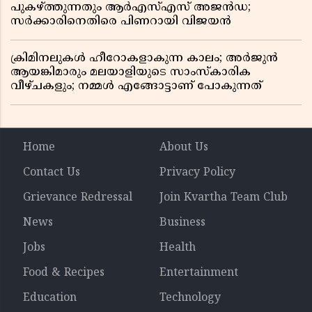
പുകഴ്ത്തുന്നതും ആർഎസ്എസ് അജൻഡ;
സർക്കാരിനെതിരെ പിണറായി വിജയൻ
ക്രിമിനലുകൾ ഹീറോകളാകുന്ന കാലം; അർജുൻ
ആയങ്കിമാരും മലയാളിയുടെ സാംസ്കാരിക
വീഴ്ചകളും; നമ്മൾ എങ്ങോട്ടാണ് പോകുന്നത്
Home
About Us
Contact Us
Privacy Policy
Grievance Redressal
Join Kvartha Team Club
News
Business
Jobs
Health
Food & Recipes
Entertainment
Education
Technology