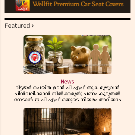
Featured
News
റിട്ടയർ ചെയ്ത ഉടൻ പി എഫ് തുക മുഴുവൻ
പിൻവലിക്കാൻ നിൽക്കരുത്; പണം കൂടുതൽ
നേടാൻ ഇ പി എഫ് ഒയുടെ നിയമം അറിയാം