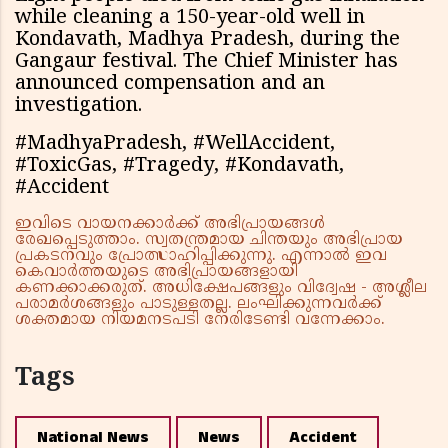
while cleaning a 150-year-old well in
Kondavath, Madhya Pradesh, during the
Gangaur festival. The Chief Minister has
announced compensation and an
investigation.
#MadhyaPradesh, #WellAccident,
#ToxicGas, #Tragedy, #Kondavath,
#Accident
ഇവിടെ വായനക്കാർക്ക് അഭിപ്രായങ്ങൾ
രേഖപ്പെടുത്താം. സ്വതന്ത്രമായ ചിന്തയും അഭിപ്രായ
പ്രകടനവും പ്രോത്സാഹിപ്പിക്കുന്നു. എന്നാൽ ഇവ
കെവാർത്തയുടെ അഭിപ്രായങ്ങളായി
കണക്കാക്കരുത്. അധിക്ഷേപങ്ങളും വിദ്വേഷ - അശ്ലീല
പരാമർശങ്ങളും പാടുള്ളതല്ല. ലംഘിക്കുന്നവർക്ക്
ശക്തമായ നിയമനടപടി നേരിടേണ്ടി വന്നേക്കാം.
Tags
National News
News
Accident