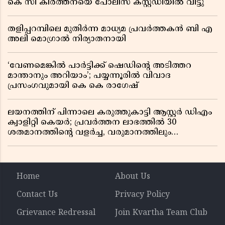
കെ സി കീർത്തനയെ പോലീസ് കസ്റ്റഡിയിൽ വിട്ടു
തളിപ്പറമ്പിലെ മുതിർന്ന മാധ്യമ പ്രവർത്തകൻ ബി എ
അലി മൊഗ്രാൽ നിര്യാതനായി
‘വേണമെങ്കിൽ പാർട്ടിക്ക് ഷെഡിൻ്റെ അടിത്തറ
മാന്താനും അറിയാം’; പയ്യന്നൂരിൽ വിവാദ
പ്രസംഗവുമായി കെ കെ രാഗേഷ്
ലയനത്തിന് പിന്നാലെ കരുത്തുകാട്ടി ആസ്റ്റർ ഡിഎം
ക്വാളിറ്റി കെയർ; പ്രവർത്തന ലാഭത്തിൽ 30
ശതമാനത്തിൻ്റെ വളർച്ച, വരുമാനത്തിലും
ലാഭത്തിലും വൻ കുതിപ്പ് രേഖപ്പെടുത്തി ആദ്യ പാദ
റിപ്പോർട്ട് പുറത്ത്
Home
About Us
Contact Us
Privacy Policy
Grievance Redressal
Join Kvartha Team Club