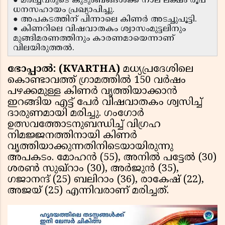
● മരിച്ചവരുടെ കുടുംബങ്ങള്‍ക്ക് നാല് ലക്ഷം രൂപ
ധനസഹായം പ്രഖ്യാപിച്ചു.
● അപകടത്തിന് പിന്നാലെ കിണര്‍ അടച്ചുപൂട്ടി.
● കിണറിലെ വിഷവാതകം ശ്വാസംമുട്ടലിനും
മുങ്ങിമരണത്തിനും കാരണമായെന്നാണ്
വിലയിരുത്തല്‍.
ഭോപ്പാല്‍: (KVARTHA)
മധ്യപ്രദേശിലെ
കൊണ്ടാവത്ത് ഗ്രാമത്തിൽ 150 വർഷം
പഴക്കമുള്ള കിണർ വൃത്തിയാക്കാൻ
ഇറങ്ങിയ എട്ട് പേർ വിഷവാതകം ശ്വസിച്ച്
ദാരുണമായി മരിച്ചു. ഗംഗോർ
ഉത്സവത്തോടനുബന്ധിച്ച് വിഗ്രഹ
നിമജ്ജനത്തിനായി കിണർ
വൃത്തിയാക്കുന്നതിനിടെയായിരുന്നു
അപകടം. മോഹൻ (55), അനിൽ പട്ടേൽ (30)
ശരൺ സുഖ്റാം (30), അർജുൻ (35),
ഗജാനന്ദ് (25) ബലിറാം (36), രാകേഷ് (22),
അജയ് (25) എന്നിവരാണ് മരിച്ചത്.