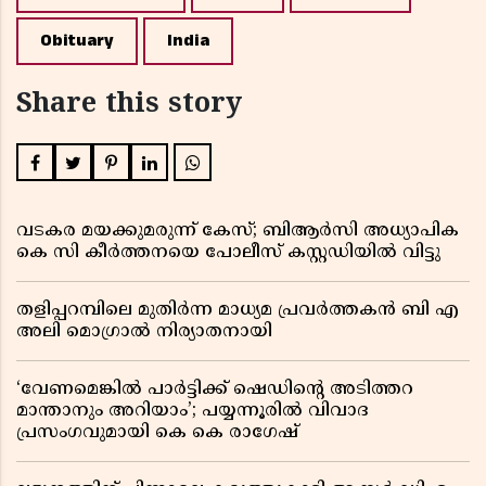
Obituary
India
Share this story
വടകര മയക്കുമരുന്ന് കേസ്; ബിആർസി അധ്യാപിക
കെ സി കീർത്തനയെ പോലീസ് കസ്റ്റഡിയിൽ വിട്ടു
തളിപ്പറമ്പിലെ മുതിർന്ന മാധ്യമ പ്രവർത്തകൻ ബി എ
അലി മൊഗ്രാൽ നിര്യാതനായി
‘വേണമെങ്കിൽ പാർട്ടിക്ക് ഷെഡിൻ്റെ അടിത്തറ
മാന്താനും അറിയാം’; പയ്യന്നൂരിൽ വിവാദ
പ്രസംഗവുമായി കെ കെ രാഗേഷ്