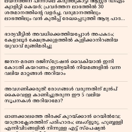
ലയനത്തിന് പിന്നാലെ കരുത്തുകാട്ടി ആസ്റ്റർ ഡിഎം
ക്വാളിറ്റി കെയർ; പ്രവർത്തന ലാഭത്തിൽ 30
ശതമാനത്തിൻ്റെ വളർച്ച, വരുമാനത്തിലും
ലാഭത്തിലും വൻ കുതിപ്പ് രേഖപ്പെടുത്തി ആദ്യ പാദ
റിപ്പോർട്ട് പുറത്ത്
ഭാര്യവീട്ടിൽ അവധിക്കെത്തിയപ്പോൾ അപകടം;
കേളാലൂർ ക്ഷേത്രക്കുളത്തിൽ കുളിക്കാനിറങ്ങിയ
യുവാവ് മുങ്ങിമരിച്ചു
ജനന-മരണ രജിസ്ട്രേഷൻ വൈകിയാൽ ഇനി
കോടതി കയറണം; ഇന്ത്യയിൽ നിയമങ്ങളിൽ വന്ന
വലിയ മാറ്റങ്ങൾ അറിയാം
അവഗണിക്കരുത്! രോഗങ്ങൾ വരുന്നതിന് മുൻപ്
കൈവെള്ള കാണിച്ചുതരുന്ന ഈ 5 വലിയ
സൂചനകൾ അറിയാമോ?
ഓണക്കാലത്തെ തിരക്ക് കുറയ്ക്കാൻ റെയിൽവേ;
യാത്രാക്ലേശത്തിന് പരിഹാരം; ബംഗ്ളൂരു, ഹുബ്ബള്ളി
എന്നിവിടങ്ങളിൽ നിന്നുള്ള എട്ട് സ്പെഷ്യൽ