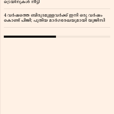
ട്രെയിനുകൾ നീട്ടി
4 വർഷത്തെ ബിരുദമുള്ളവർക്ക് ഇനി ഒരു വർഷം
കൊണ്ട് പിജി; പുതിയ മാർഗരേഖയുമായി യുജിസി