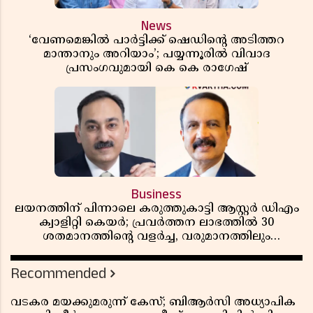
News
‘വേണമെങ്കിൽ പാർട്ടിക്ക് ഷെഡിൻ്റെ അടിത്തറ
മാന്താനും അറിയാം’; പയ്യന്നൂരിൽ വിവാദ
പ്രസംഗവുമായി കെ കെ രാഗേഷ്
Business
ലയനത്തിന് പിന്നാലെ കരുത്തുകാട്ടി ആസ്റ്റർ ഡിഎം
ക്വാളിറ്റി കെയർ; പ്രവർത്തന ലാഭത്തിൽ 30
ശതമാനത്തിൻ്റെ വളർച്ച, വരുമാനത്തിലും
ലാഭത്തിലും വൻ കുതിപ്പ് രേഖപ്പെടുത്തി ആദ്യ പാദ
റിപ്പോർട്ട് പുറത്ത്
Recommended
വടകര മയക്കുമരുന്ന് കേസ്; ബിആർസി അധ്യാപിക