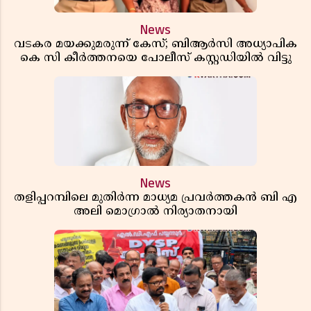
News
വടകര മയക്കുമരുന്ന് കേസ്; ബിആർസി അധ്യാപിക
കെ സി കീർത്തനയെ പോലീസ് കസ്റ്റഡിയിൽ വിട്ടു
News
തളിപ്പറമ്പിലെ മുതിർന്ന മാധ്യമ പ്രവർത്തകൻ ബി എ
അലി മൊഗ്രാൽ നിര്യാതനായി