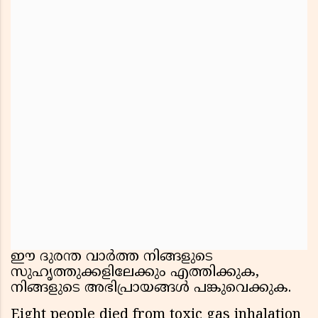
ഈ ദുരന്ത വാർത്ത നിങ്ങളുടെ
സുഹൃത്തുക്കളിലേക്കും എത്തിക്കുക,
നിങ്ങളുടെ അഭിപ്രായങ്ങൾ പങ്കുവെക്കുക.
Eight people died from toxic gas inhalation