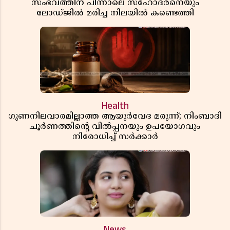
സംഭവത്തിന് പിന്നാലെ സഹോദരനെയും
ലോഡ്ജിൽ മരിച്ച നിലയിൽ കണ്ടെത്തി
Health
ഗുണനിലവാരമില്ലാത്ത ആയുർവേദ മരുന്ന്; നിംബാദി
ചൂർണത്തിൻ്റെ വിൽപ്പനയും ഉപയോഗവും
നിരോധിച്ച് സർക്കാർ
News