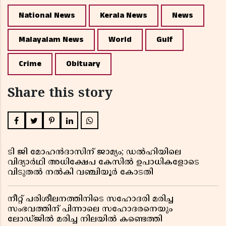
National News
Kerala News
News
Malayalam News
World
Gulf
Crime
Obituary
Share this story
ടി ജി മോഹൻദാസിന് ജാമ്യം; ഡൽഹിയിലെ
വിദ്യാർഥി അധിക്ഷേപ കേസിൽ ഉപാധികളോടെ
വിടുതൽ നൽകി വഞ്ചിയൂർ കോടതി
നീറ്റ് പരിശീലനത്തിനിടെ സഹോദരി മരിച്ച
സംഭവത്തിന് പിന്നാലെ സഹോദരനെയും
ലോഡ്ജിൽ മരിച്ച നിലയിൽ കണ്ടെത്തി