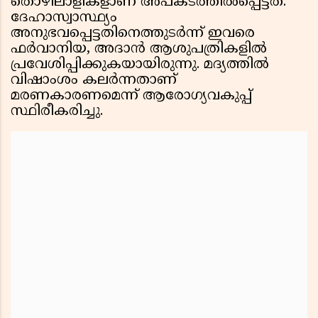
തൊഴിലാളികളാണ് അപകടത്തിൽപ്പെട്ടത്.
ദേഹാസ്വാസ്ഥ്യം
അനുഭവപ്പെട്ടതിനെത്തുടർന്ന് ഇവരെ
ഫർവാനിയ, അദാൻ ആശുപത്രികളിൽ
പ്രവേശിപ്പിക്കുകയായിരുന്നു. മദ്യത്തിൽ
വിഷാംശം കലർന്നതാണ്
മരണകാരണമെന്ന് ആരോഗ്യവകുപ്പ്
സ്ഥിരീകരിച്ചു.