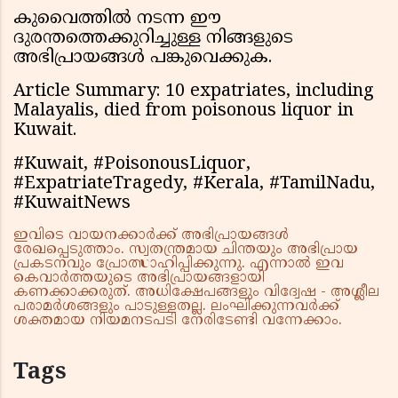
കുവൈത്തിൽ നടന്ന ഈ
ദുരന്തത്തെക്കുറിച്ചുള്ള നിങ്ങളുടെ
അഭിപ്രായങ്ങൾ പങ്കുവെക്കുക.
Article Summary: 10 expatriates, including
Malayalis, died from poisonous liquor in
Kuwait.
#Kuwait, #PoisonousLiquor,
#ExpatriateTragedy, #Kerala, #TamilNadu,
#KuwaitNews
ഇവിടെ വായനക്കാർക്ക് അഭിപ്രായങ്ങൾ
രേഖപ്പെടുത്താം. സ്വതന്ത്രമായ ചിന്തയും അഭിപ്രായ
പ്രകടനവും പ്രോത്സാഹിപ്പിക്കുന്നു. എന്നാൽ ഇവ
കെവാർത്തയുടെ അഭിപ്രായങ്ങളായി
കണക്കാക്കരുത്. അധിക്ഷേപങ്ങളും വിദ്വേഷ - അശ്ലീല
പരാമർശങ്ങളും പാടുള്ളതല്ല. ലംഘിക്കുന്നവർക്ക്
ശക്തമായ നിയമനടപടി നേരിടേണ്ടി വന്നേക്കാം.
Tags