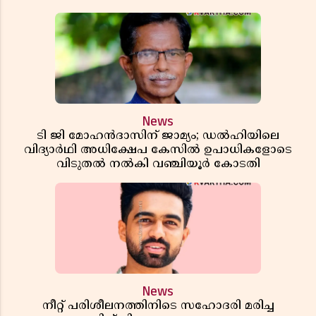
News
ടി ജി മോഹൻദാസിന് ജാമ്യം; ഡൽഹിയിലെ
വിദ്യാർഥി അധിക്ഷേപ കേസിൽ ഉപാധികളോടെ
വിടുതൽ നൽകി വഞ്ചിയൂർ കോടതി
News
നീറ്റ് പരിശീലനത്തിനിടെ സഹോദരി മരിച്ച