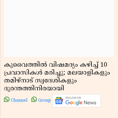
കുവൈത്തിൽ വിഷമദ്യം കഴിച്ച് 10
പ്രവാസികൾ മരിച്ചു; മലയാളികളും
തമിഴ്നാട് സ്വദേശികളും
ദുരന്തത്തിനിരയായി
Channel
Group