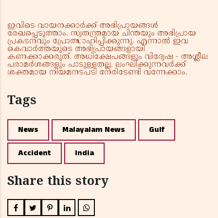
ഇവിടെ വായനക്കാർക്ക് അഭിപ്രായങ്ങൾ
രേഖപ്പെടുത്താം. സ്വതന്ത്രമായ ചിന്തയും അഭിപ്രായ
പ്രകടനവും പ്രോത്സാഹിപ്പിക്കുന്നു. എന്നാൽ ഇവ
കെവാർത്തയുടെ അഭിപ്രായങ്ങളായി
കണക്കാക്കരുത്. അധിക്ഷേപങ്ങളും വിദ്വേഷ - അശ്ലീല
പരാമർശങ്ങളും പാടുള്ളതല്ല. ലംഘിക്കുന്നവർക്ക്
ശക്തമായ നിയമനടപടി നേരിടേണ്ടി വന്നേക്കാം.
Tags
News
Malayalam News
Gulf
Accident
India
Share this story