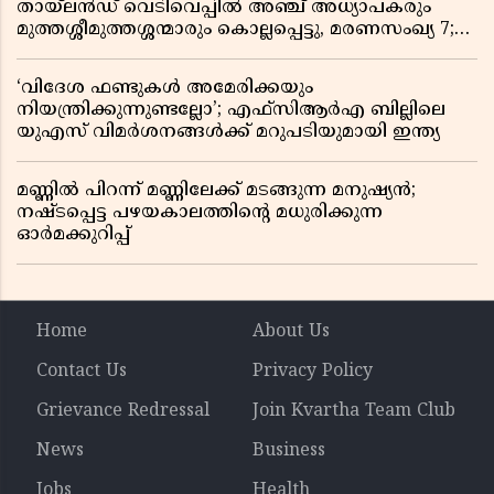
തായ്‌ലൻഡ് വെടിവെപ്പിൽ അഞ്ച് അധ്യാപകരും
മുത്തശ്ശീമുത്തശ്ശന്മാരും കൊല്ലപ്പെട്ടു, മരണസംഖ്യ 7;
ഞെട്ടിക്കുന്ന വെളിപ്പെടുത്തലുകൾ
‘വിദേശ ഫണ്ടുകൾ അമേരിക്കയും
നിയന്ത്രിക്കുന്നുണ്ടല്ലോ’; എഫ്സിആർഎ ബില്ലിലെ
യുഎസ് വിമർശനങ്ങൾക്ക് മറുപടിയുമായി ഇന്ത്യ
മണ്ണിൽ പിറന്ന് മണ്ണിലേക്ക് മടങ്ങുന്ന മനുഷ്യൻ;
നഷ്ടപ്പെട്ട പഴയകാലത്തിൻ്റെ മധുരിക്കുന്ന
ഓർമക്കുറിപ്പ്
Home
About Us
Contact Us
Privacy Policy
Grievance Redressal
Join Kvartha Team Club
News
Business
Jobs
Health