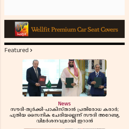
Featured
News
സൗദി-തുർക്കി-പാകിസ്താൻ പ്രതിരോധ കരാർ;
പുതിയ സൈനിക ചേരിയല്ലെന്ന് സൗദി അറേബ്യ,
വിമർശനവുമായി ഇറാൻ