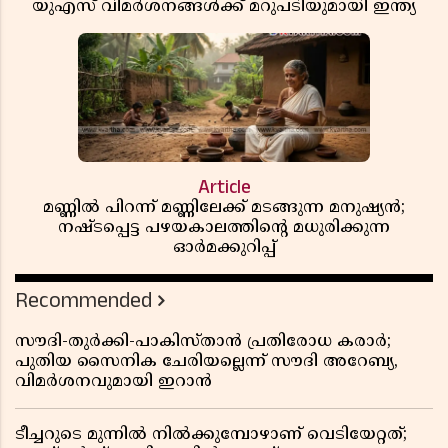
യുഎസ് വിമർശനങ്ങൾക്ക് മറുപടിയുമായി ഇന്ത്യ
Article
മണ്ണിൽ പിറന്ന് മണ്ണിലേക്ക് മടങ്ങുന്ന മനുഷ്യൻ;
നഷ്ടപ്പെട്ട പഴയകാലത്തിൻ്റെ മധുരിക്കുന്ന
ഓർമക്കുറിപ്പ്
Recommended
സൗദി-തുർക്കി-പാകിസ്താൻ പ്രതിരോധ കരാർ;
പുതിയ സൈനിക ചേരിയല്ലെന്ന് സൗദി അറേബ്യ,
വിമർശനവുമായി ഇറാൻ
ടീച്ചറുടെ മുന്നിൽ നിൽക്കുമ്പോഴാണ് വെടിയേറ്റത്;