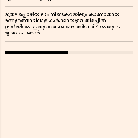
മുതലപ്പൊഴിയിലും നീണ്ടകരയിലും കാണാതായ
മത്സ്യത്തൊഴിലാളികൾക്കായുള്ള തിരച്ചിൽ
ഊർജിതം; ഇതുവരെ കണ്ടെത്തിയത് 4 പേരുടെ
മൃതദേഹങ്ങൾ