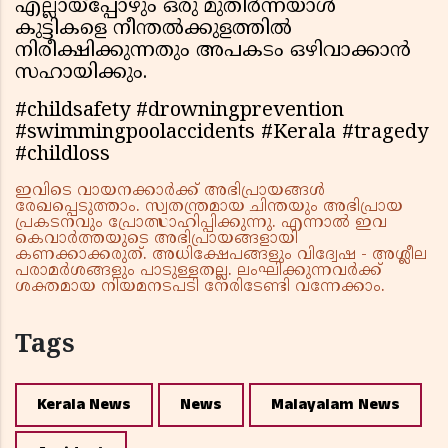
എല്ലായ്‌പ്പോഴും ഒരു മുതിര്‍ന്നയാള്‍
കുട്ടികളെ നീന്തല്‍ക്കുളത്തില്‍
നിരീക്ഷിക്കുന്നതും അപകടം ഒഴിവാക്കാന്‍
സഹായിക്കും.
#childsafety #drowningprevention
#swimmingpoolaccidents #Kerala #tragedy
#childloss
ഇവിടെ വായനക്കാർക്ക് അഭിപ്രായങ്ങൾ
രേഖപ്പെടുത്താം. സ്വതന്ത്രമായ ചിന്തയും അഭിപ്രായ
പ്രകടനവും പ്രോത്സാഹിപ്പിക്കുന്നു. എന്നാൽ ഇവ
കെവാർത്തയുടെ അഭിപ്രായങ്ങളായി
കണക്കാക്കരുത്. അധിക്ഷേപങ്ങളും വിദ്വേഷ - അശ്ലീല
പരാമർശങ്ങളും പാടുള്ളതല്ല. ലംഘിക്കുന്നവർക്ക്
ശക്തമായ നിയമനടപടി നേരിടേണ്ടി വന്നേക്കാം.
Tags
Kerala News
News
Malayalam News