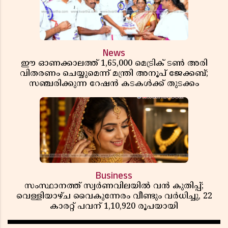
News
ഈ ഓണക്കാലത്ത് 1,65,000 മെട്രിക് ടൺ അരി
വിതരണം ചെയ്യുമെന്ന് മന്ത്രി അനൂപ് ജേക്കബ്;
സഞ്ചരിക്കുന്ന റേഷൻ കടകൾക്ക് തുടക്കം
Business
സംസ്ഥാനത്ത് സ്വർണവിലയിൽ വൻ കുതിപ്പ്;
വെള്ളിയാഴ്ച വൈകുന്നേരം വീണ്ടും വർധിച്ചു, 22
കാരറ്റ് പവന് 1,10,920 രൂപയായി