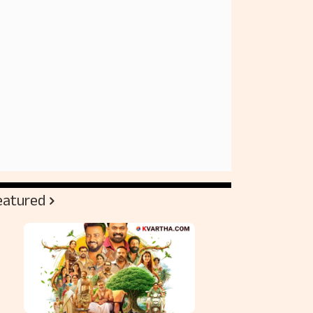
eatured