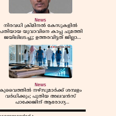
News
നിരവധി ക്രിമിനൽ കേസുകളിൽ
പ്രതിയായ യുവാവിനെ കാപ്പ ചുമത്തി
ജയിലിലടച്ചു; ഉത്തരവിട്ടത് ജില്ലാ
കളക്ടർ
News
കുവൈത്തിൽ നഴ്‌സുമാർക്ക് ശമ്പളം
വർധിക്കും; പുതിയ അലവൻസ്
പാക്കേജിന് ആരോഗ്യ
മന്ത്രാലയത്തിൻ്റെ അംഗീകാരം