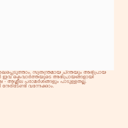
്പെടുത്താം. സ്വതന്ത്രമായ ചിന്തയും അഭിപ്രായ
്നാൽ ഇവ കെവാർത്തയുടെ അഭിപ്രായങ്ങളായി
 - അശ്ലീല പരാമർശങ്ങളും പാടുള്ളതല്ല.
നേരിടേണ്ടി വന്നേക്കാം.