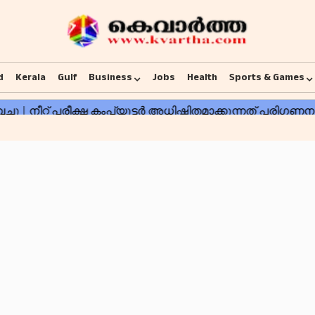
d
Kerala
Gulf
Business
Jobs
Health
Sports & Games