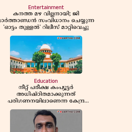
Entertainment
കനത്ത മഴ വില്ലനായി; ജി
മാർത്താണ്ഡൻ സംവിധാനം ചെയ്യുന്ന
'ഓട്ടം തുള്ളൽ' റിലീസ് മാറ്റിവെച്ചു
Education
നീറ്റ് പരീക്ഷ കംപ്യൂട്ടർ
അധിഷ്ഠിതമാക്കുന്നത്
പരിഗണനയിലാണെന്ന കേന്ദ്ര
സർക്കാരിൻ്റെ സത്യവാങ്മൂലത്തിൽ
മറുപടി നൽകാൻ ഹർജിക്കാരോട്
സുപ്രീംകോടതി