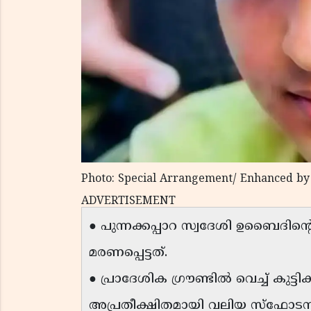
Photo: Special Arrangement/ Enhanced by
ADVERTISEMENT
● പുന്നക്കപ്പാറ സ്വദേശി ഉബൈ
മരണപ്പെട്ടത്.
● പ്രാദേശിക ഗ്രൗണ്ടിൽ വെച്ച് കുട്
അപ്രതീക്ഷിതമായി വലിയ സ്ഫോടനം ന