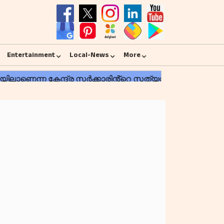
Entertainment
Local-News
More