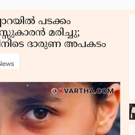
്പാറയിൽ പടക്കം
സ്സുകാരൻ മരിച്ചു;
തിനിടെ ദാരുണ അപകടം