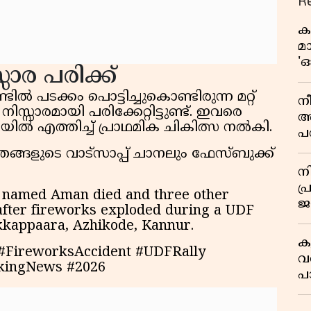
R
ക
മ
'ഓ
്സാര പരിക്ക്
ൽ പടക്കം പൊട്ടിച്ചുകൊണ്ടിരുന്ന മറ്റ്
നീ
ിസ്സാരമായി പരിക്കേറ്റിട്ടുണ്ട്. ഇവരെ
അ
ിൽ എത്തിച്ച് പ്രാഥമിക ചികിത്സ നൽകി.
പ
സ
ളുടെ വാട്സാപ്പ് ചാനലും ഫേസ്ബുക്ക്
മ
ന
സ
പ
y named Aman died and three other
ജയ
 after fireworks exploded during a UDF
ക
akkappaara, Azhikode, Kannur.
ക
FireworksAccident #UDFRally
വ
kingNews #2026
പ
മ