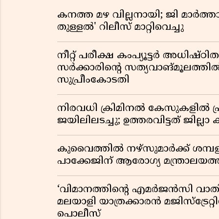
കനത്ത മഴ വില്ലനായി; ജി മാർത്ത
തുള്ളൽ' റിലീസ് മാറ്റിവെച്ചു
നീറ്റ് പരീക്ഷ കംപ്യൂട്ടർ അധിഷ്ഠ
സർക്കാരിൻ്റെ സത്യവാങ്മൂലത്ത
സുപ്രീംകോടതി
നിരവധി ക്രിമിനൽ കേസുകളിൽ പ്
ജയിലിലടച്ചു; ഉത്തരവിട്ടത് ജില്ലാ 
കുവൈത്തിൽ നഴ്‌സുമാർക്ക് ശമ്
പാക്കേജിന് ആരോഗ്യ മന്ത്രാലയത
‘വിമാനത്തിൻ്റെ എമർജൻസി വാതിൽ
മലയാളി യാത്രക്കാരൻ മജിസ്ട്രേറ്റിന
പൊലീസ്