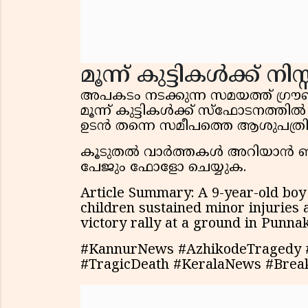
മൂന്ന് കുട്ടികൾക്ക് നിസ
അപകടം നടക്കുന്ന സമയത്ത് ഗ്രൗണ്ടി
മൂന്ന് കുട്ടികൾക്ക് സ്ഫോടനത്തിൽ ന
ഉടൻ തന്നെ സമീപത്തെ ആശുപത്രിയ
കൂടുതൽ വാർത്തകൾ അറിയാൻ ഞങ്ങ
പേജും ഫോളോ ചെയ്യുക.
Article Summary: A 9-year-old bo
children sustained minor injuries
victory rally at a ground in Punn
#KannurNews #AzhikodeTragedy #
#TragicDeath #KeralaNews #Brea