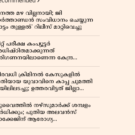
ecommended
നത്ത മഴ വില്ലനായി; ജി
ാർത്താണ്ഡൻ സംവിധാനം ചെയ്യുന്ന
ട്ടം തുള്ളൽ' റിലീസ് മാറ്റിവെച്ചു
റ്റ് പരീക്ഷ കംപ്യൂട്ടർ
ധിഷ്ഠിതമാക്കുന്നത്
രിഗണനയിലാണെന്ന കേന്ദ്ര
ർക്കാരിൻ്റെ സത്യവാങ്മൂലത്തിൽ
റുപടി നൽകാൻ ഹർജിക്കാരോട്
ിരവധി ക്രിമിനൽ കേസുകളിൽ
ുപ്രീംകോടതി
്രതിയായ യുവാവിനെ കാപ്പ ചുമത്തി
ിലിലടച്ചു; ഉത്തരവിട്ടത് ജില്ലാ
ളക്ടർ
ുവൈത്തിൽ നഴ്‌സുമാർക്ക് ശമ്പളം
ർധിക്കും; പുതിയ അലവൻസ്
ാക്കേജിന് ആരോഗ്യ
ന്ത്രാലയത്തിൻ്റെ അംഗീകാരം