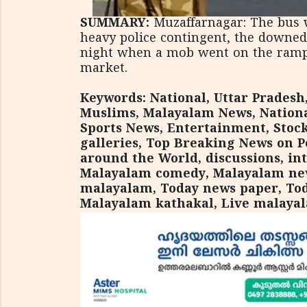
SUMMARY:
Muzaffarnagar: The bus
heavy police contingent, the downed s
night when a mob went on the ramp
market.
Keywords: National, Uttar Pradesh,
Muslims, Malayalam News, Nationa
Sports News, Entertainment, Stock
galleries, Top Breaking News on Po
around the World, discussions, in
Malayalam comedy, Malayalam new
malayalam, Today news paper, Tod
Malayalam kathakal, Live malaya