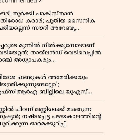
ecommended
ൗദി-തുർക്കി-പാകിസ്താൻ
്രതിരോധ കരാർ; പുതിയ സൈനിക
േരിയല്ലെന്ന് സൗദി അറേബ്യ,
ിമർശനവുമായി ഇറാൻ
ീച്ചറുടെ മുന്നിൽ നിൽക്കുമ്പോഴാണ്
െടിയേറ്റത്; തായ്‌ലൻഡ് വെടിവെപ്പിൽ
ഞ്ച് അധ്യാപകരും
ത്തശ്ശീമുത്തശ്ശന്മാരും കൊല്ലപ്പെട്ടു,
രണസംഖ്യ 7; ഞെട്ടിക്കുന്ന
വിദേശ ഫണ്ടുകൾ അമേരിക്കയും
െളിപ്പെടുത്തലുകൾ
യന്ത്രിക്കുന്നുണ്ടല്ലോ’;
ഫ്സിആർഎ ബില്ലിലെ യുഎസ്
ിമർശനങ്ങൾക്ക് മറുപടിയുമായി ഇന്ത്യ
്ണിൽ പിറന്ന് മണ്ണിലേക്ക് മടങ്ങുന്ന
നുഷ്യൻ; നഷ്ടപ്പെട്ട പഴയകാലത്തിൻ്റെ
ുരിക്കുന്ന ഓർമക്കുറിപ്പ്