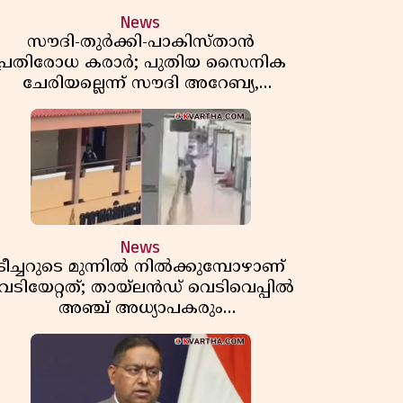
News
സൗദി-തുർക്കി-പാകിസ്താൻ
പ്രതിരോധ കരാർ; പുതിയ സൈനിക
ചേരിയല്ലെന്ന് സൗദി അറേബ്യ,
വിമർശനവുമായി ഇറാൻ
News
ടീച്ചറുടെ മുന്നിൽ നിൽക്കുമ്പോഴാണ്
െടിയേറ്റത്; തായ്‌ലൻഡ് വെടിവെപ്പിൽ
അഞ്ച് അധ്യാപകരും
മുത്തശ്ശീമുത്തശ്ശന്മാരും കൊല്ലപ്പെട്ടു,
മരണസംഖ്യ 7; ഞെട്ടിക്കുന്ന
വെളിപ്പെടുത്തലുകൾ