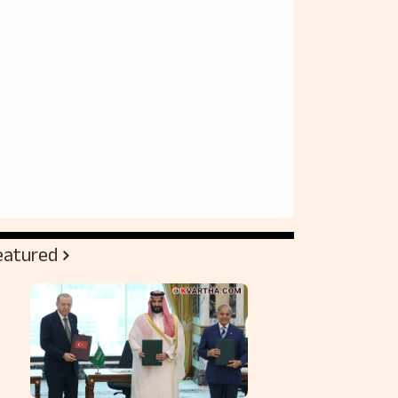
eatured