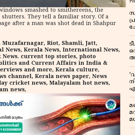
R
 windows smashed to smithereens, the
സ
hutters. They tell a familiar story. Of a
പ
age after a man was shot dead in Shahpur
ച
വ
 Muzafarnagar, Riot, Shamli, Jatt,
ട
l News, Kerala News, International News,
വ
 News. current top stories, photo
അ
litics and Current Affairs in India &
മു
terviews and more, Kerala culture,
മ
‘
s channel, Kerala news paper, News
വ
നി
ay cricket news, Malayalam hot news,
എ
lam news,
വ
മണ
മ
മധ