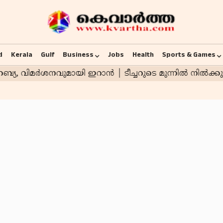
d
Kerala
Gulf
Business
Jobs
Health
Sports & Games