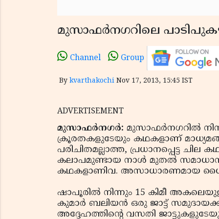
മുസാഫര്‍നഗറിലെ പാടിപുകഴ്
Channel
Group
By
kvarthakochi
Nov 17, 2013, 15:45 IST
ADVERTISEMENT
മുസാഫര്‍നഗര്‍:
മുസാഫര്‍നഗറില്‍ നി
ക്രൂരതകളുടേയും കഥകളാണ് മാധ്യമങ്
പരിചിതമല്ലാത്ത, പ്രധാനപ്പെട്ട ചില കഥ
കലാപമുണ്ടായ നാള്‍ മുതല്‍ സമാധാന
കഥകളാണിവ. അസാധാരണമായ ധൈര്യത്
ഷാപൂരില്‍ നിന്നും 15 കിമീ അകലെയുള
കുമാര്‍ ബലിയന്‍ ഒരു ജാട്ട് സമുദ
അദ്ദേഹത്തിന്റെ വസതി ജാട്ടുകളുടേയും