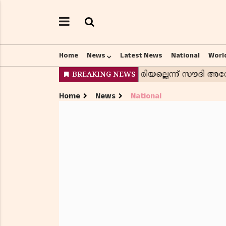
Home
News
Latest News
National
Worl
Home
News
National