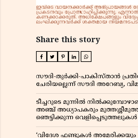
ഇവിടെ വായനക്കാർക്ക് അഭിപ്രായങ്ങൾ രേഖപ
പ്രകടനവും പ്രോത്സാഹിപ്പിക്കുന്നു. എന
കണക്കാക്കരുത്. അധിക്ഷേപങ്ങളും വിദ്വേഷ
ലംഘിക്കുന്നവർക്ക് ശക്തമായ നിയമനടപടി 
Share this story
സൗദി-തുർക്കി-പാകിസ്താൻ പ്
ചേരിയല്ലെന്ന് സൗദി അറേബ്യ, 
ടീച്ചറുടെ മുന്നിൽ നിൽക്കുമ്പോഴാ
അഞ്ച് അധ്യാപകരും മുത്തശ്ശീമുത്തശ
ഞെട്ടിക്കുന്ന വെളിപ്പെടുത്തലുകൾ
‘വിദേശ ഫണ്ടുകൾ അമേരിക്കയും ന