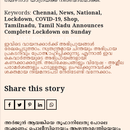
തമിഴ്‌നാട് യാത്രയ്ക്ക് നിര്‍ബന്ധമാക്കി.
Keywords:
Chennai, News, National,
Lockdown, COVID-19, Shop,
Tamilnadu, Tamil Nadu Announces
Complete Lockdown on Sunday
< !- START disable copy paste -->
ഇവിടെ വായനക്കാർക്ക് അഭിപ്രായങ്ങൾ
രേഖപ്പെടുത്താം. സ്വതന്ത്രമായ ചിന്തയും അഭിപ്രായ
പ്രകടനവും പ്രോത്സാഹിപ്പിക്കുന്നു. എന്നാൽ ഇവ
കെവാർത്തയുടെ അഭിപ്രായങ്ങളായി
കണക്കാക്കരുത്. അധിക്ഷേപങ്ങളും വിദ്വേഷ - അശ്ലീല
പരാമർശങ്ങളും പാടുള്ളതല്ല. ലംഘിക്കുന്നവർക്ക്
ശക്തമായ നിയമനടപടി നേരിടേണ്ടി വന്നേക്കാം.
Share this story
അർജുൻ ആയങ്കിയെ തൂഫാനിലേതു പോലെ
തൂക്കണം; പൊലീസിനെയും ആഭ്യന്തരമന്ത്രിയെയും