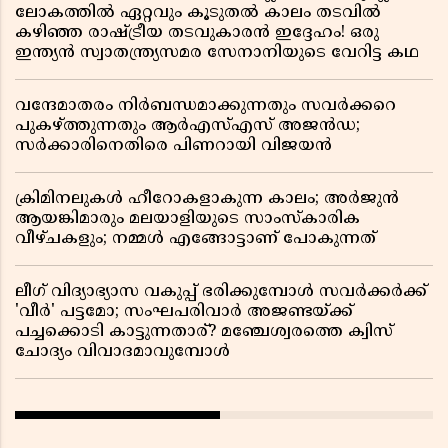
ലോകത്തിൽ ഏറ്റവും കൂടുതൽ കാലം തടവിൽ
കഴിഞ്ഞ രാഷ്ട്രീയ തടവുകാരൻ ഇദ്ദേഹം! ഒരു
ഇന്ത്യൻ സ്വാതന്ത്ര്യസമര സേനാനിയുടെ വേറിട്ട കഥ
വന്ദേമാതരം നിർബന്ധമാക്കുന്നതും സവർക്കറെ
പുകഴ്ത്തുന്നതും ആർഎസ്എസ് അജൻഡ;
സർക്കാരിനെതിരെ പിണറായി വിജയൻ
ക്രിമിനലുകൾ ഹീറോകളാകുന്ന കാലം; അർജുൻ
ആയങ്കിമാരും മലയാളിയുടെ സാംസ്കാരിക
വീഴ്ചകളും; നമ്മൾ എങ്ങോട്ടാണ് പോകുന്നത്
ലീഗ് വിദ്യാഭ്യാസ വകുപ്പ് ഭരിക്കുമ്പോൾ സവർക്കർക്ക്
'വീർ' പട്ടമോ; സംഘപരിവാർ അജണ്ടയ്ക്ക്
പച്ചക്കൊടി കാട്ടുന്നതാര്? മഞ്ചേശ്വരത്തെ ക്വിസ്
ചോദ്യം വിവാദമാവുമ്പോൾ