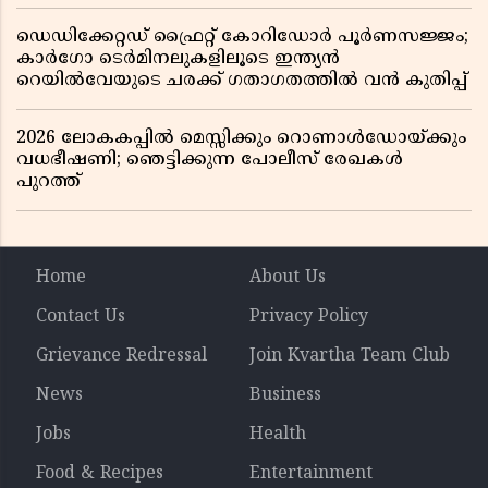
ഡെഡിക്കേറ്റഡ് ഫ്രൈറ്റ് കോറിഡോർ പൂർണസജ്ജം;
കാർഗോ ടെർമിനലുകളിലൂടെ ഇന്ത്യൻ
റെയിൽവേയുടെ ചരക്ക് ഗതാഗതത്തിൽ വൻ കുതിപ്പ്
2026 ലോകകപ്പിൽ മെസ്സിക്കും റൊണാൾഡോയ്ക്കും
വധഭീഷണി; ഞെട്ടിക്കുന്ന പോലീസ് രേഖകൾ
പുറത്ത്
Home
About Us
Contact Us
Privacy Policy
Grievance Redressal
Join Kvartha Team Club
News
Business
Jobs
Health
Food & Recipes
Entertainment