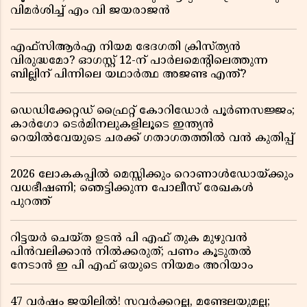
വിമർശിച്ച് എം വി ജയരാജൻ
എഫ്സിആർഎ നിയമ ഭേദഗതി ക്രിസ്ത്യൻ
വിരുദ്ധമോ? ഓഗസ്റ്റ് 12-ന് പാർലമെന്റിലെത്തുന്ന
ബില്ലിന് പിന്നിലെ യഥാർത്ഥ അജണ്ട എന്ത്?
ഡെഡിക്കേറ്റഡ് ഫ്രൈറ്റ് കോറിഡോർ പൂർണസജ്ജം;
കാർഗോ ടെർമിനലുകളിലൂടെ ഇന്ത്യൻ
റെയിൽവേയുടെ ചരക്ക് ഗതാഗതത്തിൽ വൻ കുതിപ്പ്
2026 ലോകകപ്പിൽ മെസ്സിക്കും റൊണാൾഡോയ്ക്കും
വധഭീഷണി; ഞെട്ടിക്കുന്ന പോലീസ് രേഖകൾ
പുറത്ത്
റിട്ടയർ ചെയ്ത ഉടൻ പി എഫ് തുക മുഴുവൻ
പിൻവലിക്കാൻ നിൽക്കരുത്; പണം കൂടുതൽ
നേടാൻ ഇ പി എഫ് ഒയുടെ നിയമം അറിയാം
47 വർഷം ജയിലിൽ! സവർക്കറല്ല, മണ്ടേലയുമല്ല;