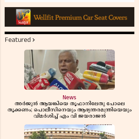
Featured
News
അർജുൻ ആയങ്കിയെ തൂഫാനിലേതു പോലെ
തൂക്കണം; പൊലീസിനെയും ആഭ്യന്തരമന്ത്രിയെയും
വിമർശിച്ച് എം വി ജയരാജൻ