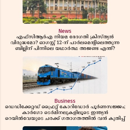
News
എഫ്സിആർഎ നിയമ ഭേദഗതി ക്രിസ്ത്യൻ
വിരുദ്ധമോ? ഓഗസ്റ്റ് 12-ന് പാർലമെന്റിലെത്തുന്ന
ബില്ലിന് പിന്നിലെ യഥാർത്ഥ അജണ്ട എന്ത്?
Business
ഡെഡിക്കേറ്റഡ് ഫ്രൈറ്റ് കോറിഡോർ പൂർണസജ്ജം;
കാർഗോ ടെർമിനലുകളിലൂടെ ഇന്ത്യൻ
റെയിൽവേയുടെ ചരക്ക് ഗതാഗതത്തിൽ വൻ കുതിപ്പ്