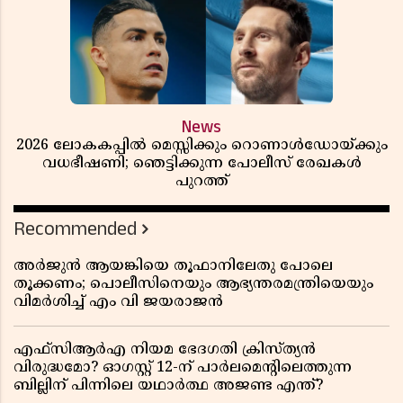
News
2026 ലോകകപ്പിൽ മെസ്സിക്കും റൊണാൾഡോയ്ക്കും
വധഭീഷണി; ഞെട്ടിക്കുന്ന പോലീസ് രേഖകൾ
പുറത്ത്
Recommended
അർജുൻ ആയങ്കിയെ തൂഫാനിലേതു പോലെ
തൂക്കണം; പൊലീസിനെയും ആഭ്യന്തരമന്ത്രിയെയും
വിമർശിച്ച് എം വി ജയരാജൻ
എഫ്സിആർഎ നിയമ ഭേദഗതി ക്രിസ്ത്യൻ
വിരുദ്ധമോ? ഓഗസ്റ്റ് 12-ന് പാർലമെന്റിലെത്തുന്ന
ബില്ലിന് പിന്നിലെ യഥാർത്ഥ അജണ്ട എന്ത്?