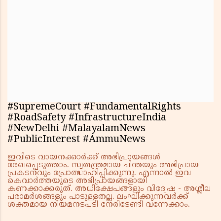
#SupremeCourt #FundamentalRights
#RoadSafety #InfrastructureIndia
#NewDelhi #MalayalamNews
#PublicInterest #AmmuNews
ഇവിടെ വായനക്കാർക്ക് അഭിപ്രായങ്ങൾ
രേഖപ്പെടുത്താം. സ്വതന്ത്രമായ ചിന്തയും അഭിപ്രായ
പ്രകടനവും പ്രോത്സാഹിപ്പിക്കുന്നു. എന്നാൽ ഇവ
കെവാർത്തയുടെ അഭിപ്രായങ്ങളായി
കണക്കാക്കരുത്. അധിക്ഷേപങ്ങളും വിദ്വേഷ - അശ്ലീല
പരാമർശങ്ങളും പാടുള്ളതല്ല. ലംഘിക്കുന്നവർക്ക്
ശക്തമായ നിയമനടപടി നേരിടേണ്ടി വന്നേക്കാം.