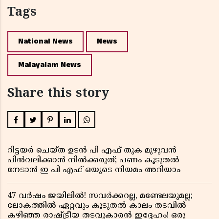
Tags
National News
News
Malayalam News
Share this story
റിട്ടയർ ചെയ്ത ഉടൻ പി എഫ് തുക മുഴുവൻ
പിൻവലിക്കാൻ നിൽക്കരുത്; പണം കൂടുതൽ
നേടാൻ ഇ പി എഫ് ഒയുടെ നിയമം അറിയാം
47 വർഷം ജയിലിൽ! സവർക്കറല്ല, മണ്ടേലയുമല്ല;
ലോകത്തിൽ ഏറ്റവും കൂടുതൽ കാലം തടവിൽ
കഴിഞ്ഞ രാഷ്ട്രീയ തടവുകാരൻ ഇദ്ദേഹം! ഒരു