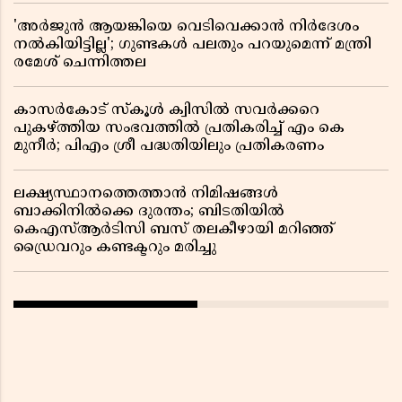
'അർജുൻ ആയങ്കിയെ വെടിവെക്കാൻ നിർദേശം
നൽകിയിട്ടില്ല'; ഗുണ്ടകൾ പലതും പറയുമെന്ന് മന്ത്രി
രമേശ് ചെന്നിത്തല
കാസർകോട് സ്കൂൾ ക്വിസിൽ സവർക്കറെ
പുകഴ്ത്തിയ സംഭവത്തിൽ പ്രതികരിച്ച് എം കെ
മുനീർ; പിഎം ശ്രീ പദ്ധതിയിലും പ്രതികരണം
ലക്ഷ്യസ്ഥാനത്തെത്താൻ നിമിഷങ്ങൾ
ബാക്കിനിൽക്കെ ദുരന്തം; ബിടതിയിൽ
കെഎസ്ആർടിസി ബസ് തലകീഴായി മറിഞ്ഞ്
ഡ്രൈവറും കണ്ടക്ടറും മരിച്ചു