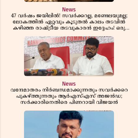
News
47 വർഷം ജയിലിൽ! സവർക്കറല്ല, മണ്ടേലയുമല്ല;
ലോകത്തിൽ ഏറ്റവും കൂടുതൽ കാലം തടവിൽ
കഴിഞ്ഞ രാഷ്ട്രീയ തടവുകാരൻ ഇദ്ദേഹം! ഒരു
ഇന്ത്യൻ സ്വാതന്ത്ര്യസമര സേനാനിയുടെ വേറിട്ട കഥ
News
വന്ദേമാതരം നിർബന്ധമാക്കുന്നതും സവർക്കറെ
പുകഴ്ത്തുന്നതും ആർഎസ്എസ് അജൻഡ;
സർക്കാരിനെതിരെ പിണറായി വിജയൻ