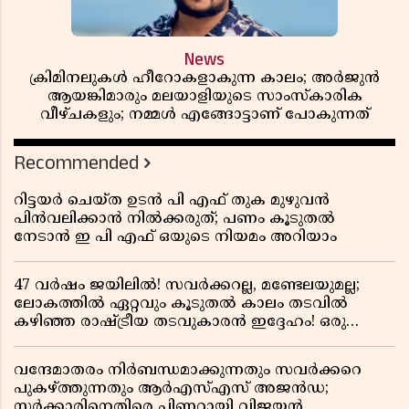
News
ക്രിമിനലുകൾ ഹീറോകളാകുന്ന കാലം; അർജുൻ
ആയങ്കിമാരും മലയാളിയുടെ സാംസ്കാരിക
വീഴ്ചകളും; നമ്മൾ എങ്ങോട്ടാണ് പോകുന്നത്
Recommended
റിട്ടയർ ചെയ്ത ഉടൻ പി എഫ് തുക മുഴുവൻ
പിൻവലിക്കാൻ നിൽക്കരുത്; പണം കൂടുതൽ
നേടാൻ ഇ പി എഫ് ഒയുടെ നിയമം അറിയാം
47 വർഷം ജയിലിൽ! സവർക്കറല്ല, മണ്ടേലയുമല്ല;
ലോകത്തിൽ ഏറ്റവും കൂടുതൽ കാലം തടവിൽ
കഴിഞ്ഞ രാഷ്ട്രീയ തടവുകാരൻ ഇദ്ദേഹം! ഒരു
ഇന്ത്യൻ സ്വാതന്ത്ര്യസമര സേനാനിയുടെ വേറിട്ട കഥ
വന്ദേമാതരം നിർബന്ധമാക്കുന്നതും സവർക്കറെ
പുകഴ്ത്തുന്നതും ആർഎസ്എസ് അജൻഡ;
സർക്കാരിനെതിരെ പിണറായി വിജയൻ