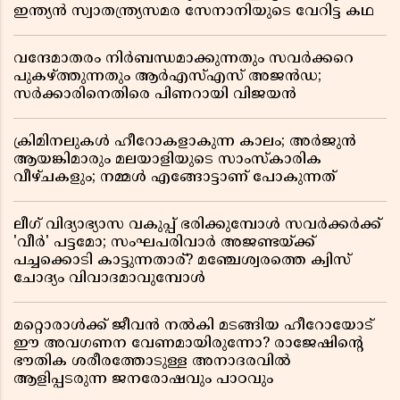
ഇന്ത്യൻ സ്വാതന്ത്ര്യസമര സേനാനിയുടെ വേറിട്ട കഥ
വന്ദേമാതരം നിർബന്ധമാക്കുന്നതും സവർക്കറെ
പുകഴ്ത്തുന്നതും ആർഎസ്എസ് അജൻഡ;
സർക്കാരിനെതിരെ പിണറായി വിജയൻ
ക്രിമിനലുകൾ ഹീറോകളാകുന്ന കാലം; അർജുൻ
ആയങ്കിമാരും മലയാളിയുടെ സാംസ്കാരിക
വീഴ്ചകളും; നമ്മൾ എങ്ങോട്ടാണ് പോകുന്നത്
ലീഗ് വിദ്യാഭ്യാസ വകുപ്പ് ഭരിക്കുമ്പോൾ സവർക്കർക്ക്
'വീർ' പട്ടമോ; സംഘപരിവാർ അജണ്ടയ്ക്ക്
പച്ചക്കൊടി കാട്ടുന്നതാര്? മഞ്ചേശ്വരത്തെ ക്വിസ്
ചോദ്യം വിവാദമാവുമ്പോൾ
മറ്റൊരാൾക്ക് ജീവൻ നൽകി മടങ്ങിയ ഹീറോയോട്
ഈ അവഗണന വേണമായിരുന്നോ? രാജേഷിൻ്റെ
ഭൗതിക ശരീരത്തോടുള്ള അനാദരവിൽ
ആളിപ്പടരുന്ന ജനരോഷവും പാഠവും