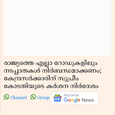
രാജ്യത്തെ എല്ലാ റോഡുകളിലും
നടപ്പാതകൾ നിർബന്ധമാക്കണം;
കേന്ദ്രസർക്കാരിന് സുപ്രീം
കോടതിയുടെ കർശന നിർദേശം
Channel
Group