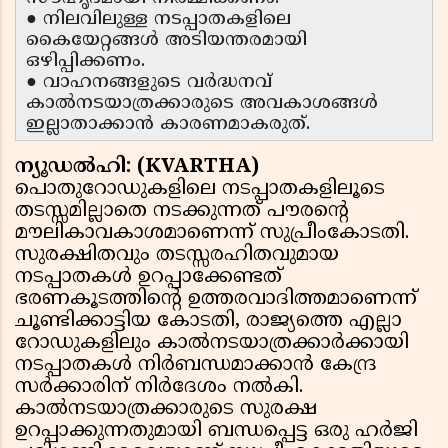
● നിലവിലുള്ള നടപ്പാതകളിലെ
കൈയേറ്റങ്ങൾ അടിയന്തരമായി
ഒഴിപ്പിക്കണം.
● വാഹനങ്ങളുടെ വർദ്ധനവ്
കാൽനടയാത്രക്കാരുടെ അവകാശങ്ങൾ
ഇല്ലാതാക്കാൻ കാരണമാകരുത്.
ന്യൂഡൽഹി: (KVARTHA)
പൊതുറോഡുകളിലെ നടപ്പാതകളിലൂടെ
തടസ്സമില്ലാതെ നടക്കുന്നത് പൗരൻ്റെ
മൗലികാവകാശമാണെന്ന് സുപ്രീംകോടതി.
സുരക്ഷിതവും തടസ്സരഹിതവുമായ
നടപ്പാതകൾ ഉറപ്പാക്കേണ്ടത്
ഭരണകൂടത്തിൻ്റെ ഉത്തരവാദിത്തമാണെന്ന്
ചൂണ്ടിക്കാട്ടിയ കോടതി, രാജ്യത്തെ എല്ലാ
റോഡുകളിലും കാൽനടയാത്രക്കാർക്കായി
നടപ്പാതകൾ നിർബന്ധമാക്കാൻ കേന്ദ്ര
സർക്കാരിന് നിർദേശം നൽകി.
കാൽനടയാത്രക്കാരുടെ സുരക്ഷ
ഉറപ്പാക്കുന്നതുമായി ബന്ധപ്പെട്ട ഒരു ഹർജി