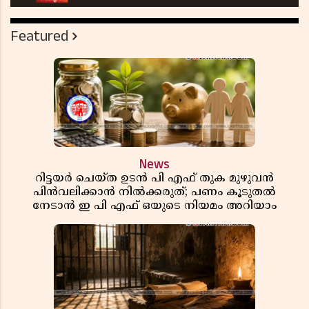
Featured
News
റിട്ടയർ ചെയ്ത ഉടൻ പി എഫ് തുക മുഴുവൻ
പിൻവലിക്കാൻ നിൽക്കരുത്; പണം കൂടുതൽ
നേടാൻ ഇ പി എഫ് ഒയുടെ നിയമം അറിയാം