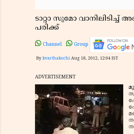
ടാറ്റാ സുമോ വാനിലിടിച്ച് അ
പരിക്ക്‌
Channel
Group
By
kvarthakochi
Aug 18, 2012, 12:04 IST
ADVERTISEMENT
മ
സ
പ
പ
മ
ന
നട