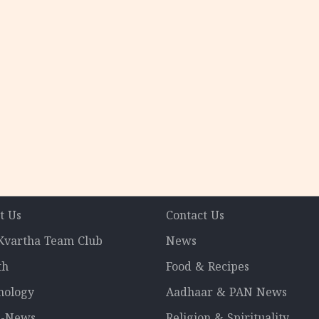
t Us
Contact Us
 Kvartha Team Club
News
th
Food & Recipes
nology
Aadhaar & PAN News
l-News
Religion & Spirituality