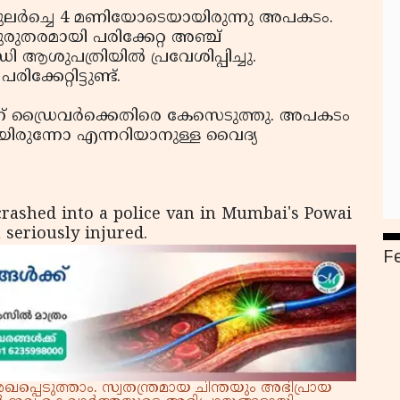
ുലര്‍ച്ചെ 4 മണിയോടെയായിരുന്നു അപകടം.
ുരുതരമായി പരിക്കേറ്റ അഞ്ച്
പത്രിയില്‍ പ്രവേശിപ്പിച്ചു.
കേറ്റിട്ടുണ്ട്.
‌ ഡ്രൈവര്‍ക്കെതിരെ കേസെടുത്തു. അപകടം
ായിരുന്നോ എന്നറിയാനുള്ള വൈദ്യ
rashed into a police van in Mumbai's Powai
 seriously injured.
F
്പെടുത്താം. സ്വതന്ത്രമായ ചിന്തയും അഭിപ്രായ