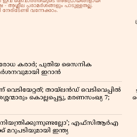
്നാൽ ഇവ കെവാർത്തയുടെ അഭിപ്രായങ്ങളായി
 - അശ്ലീല പരാമർശങ്ങളും പാടുള്ളതല്ല.
നേരിടേണ്ടി വന്നേക്കാം.
രതിരോധ കരാർ; പുതിയ സൈനിക
വിമർശനവുമായി ഇറാൻ
ണ് വെടിയേറ്റത്; തായ്‌ലൻഡ് വെടിവെപ്പിൽ
്ശന്മാരും കൊല്ലപ്പെട്ടു, മരണസംഖ്യ 7;
വ
ിയന്ത്രിക്കുന്നുണ്ടല്ലോ’; എഫ്സിആർഎ
 മറുപടിയുമായി ഇന്ത്യ