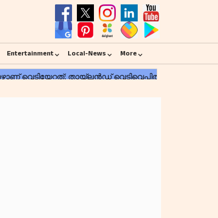
Entertainment
Local-News
More