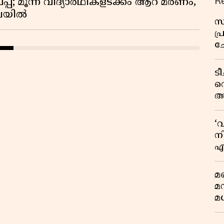
R
്; മൂന്ന് വിദ്യാർഥികളടക്കം ആറ് മരണം,
ിലയിൽ
സ
പ
ച
വ
ട
വ
അ
മു
മ
‘
വ
നി
എ
വ
മണ
മ
മധ