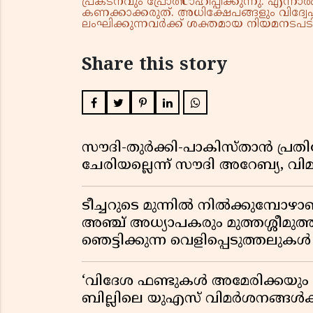
പ്രകടനവും പ്രോത്സാഹിപ്പിക്കുന്നു. എന
കണക്കാക്കരുത്. അധിക്ഷേപങ്ങളും വിദ്വേഷ
ലംഘിക്കുന്നവർക്ക് ശക്തമായ നിയമനടപടി 
Share this story
സൗദി-തുർക്കി-പാകിസ്താൻ പ്
ചേരിയല്ലെന്ന് സൗദി അറേബ്യ, 
ടീച്ചറുടെ മുന്നിൽ നിൽക്കുമ്പോഴാ
അഞ്ച് അധ്യാപകരും മുത്തശ്ശീമുത്തശ
ഞെട്ടിക്കുന്ന വെളിപ്പെടുത്തലുകൾ
‘വിദേശ ഫണ്ടുകൾ അമേരിക്കയും ന
ബില്ലിലെ യുഎസ് വിമർശനങ്ങൾക്ക്