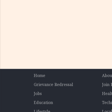
Home
Abou
Grievance Redressal
Join
Jobs
Heal
Education
Tech
Lifestyle
Loca