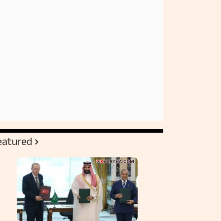
eatured