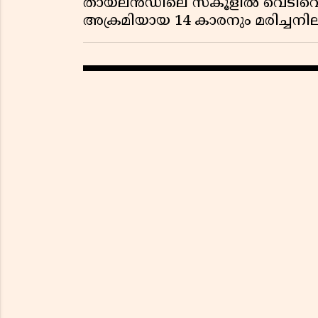
തായ്‌ലൻഡിലെ സ്‌കൂളിൽ വെടിവെപ്പ
അക്രമിയായ 14 കാരനും മരിച്ചന