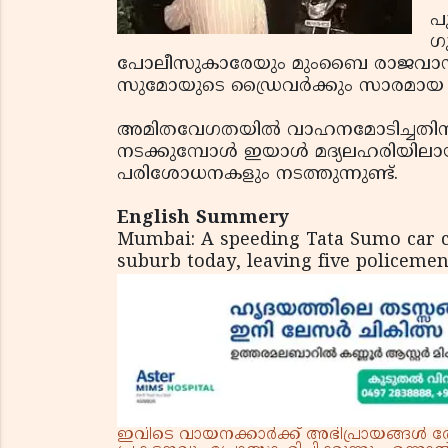
പ
ഗ
പോലീസുകാരേയും മുംബൈ രാജവാഡി ആശു
സുമോയുടെ ഡ്രൈവര്‍ക്കും സാരമായ പരിക്
അമിതവേഗതയില്‍ വാഹനമോടിച്ചതിന്
നടക്കുമ്പോള്‍ ഇയാള്‍ മദ്യലഹരിയില
പരിശോധനകളും നടത്തുന്നുണ്ട്.
English Summery
Mumbai: A speeding Tata Sumo car c
suburb today, leaving five policemen
ഇവിടെ വായനക്കാർക്ക് അഭിപ്രായങ്ങൾ രേഖപ