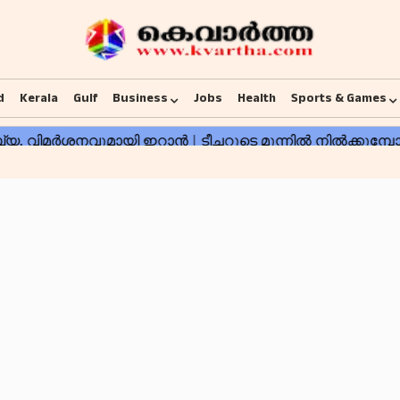
d
Kerala
Gulf
Business
Jobs
Health
Sports & Games