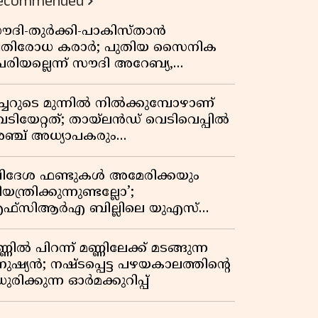
ecommended
ൗദി-തുർക്കി-പാകിസ്താൻ
്രതിരോധ കരാർ; പുതിയ സൈനിക
േരിയല്ലെന്ന് സൗദി അറേബ്യ,
ിമർശനവുമായി ഇറാൻ
ീച്ചറുടെ മുന്നിൽ നിൽക്കുമ്പോഴാണ്
െടിയേറ്റത്; തായ്‌ലൻഡ് വെടിവെപ്പിൽ
ഞ്ച് അധ്യാപകരും
ത്തശ്ശീമുത്തശ്ശന്മാരും കൊല്ലപ്പെട്ടു,
രണസംഖ്യ 7; ഞെട്ടിക്കുന്ന
വിദേശ ഫണ്ടുകൾ അമേരിക്കയും
െളിപ്പെടുത്തലുകൾ
യന്ത്രിക്കുന്നുണ്ടല്ലോ’;
ഫ്സിആർഎ ബില്ലിലെ യുഎസ്
ിമർശനങ്ങൾക്ക് മറുപടിയുമായി ഇന്ത്യ
്ണിൽ പിറന്ന് മണ്ണിലേക്ക് മടങ്ങുന്ന
നുഷ്യൻ; നഷ്ടപ്പെട്ട പഴയകാലത്തിൻ്റെ
ുരിക്കുന്ന ഓർമക്കുറിപ്പ്