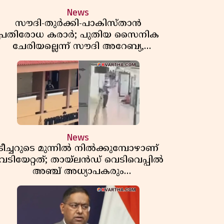
News
സൗദി-തുർക്കി-പാകിസ്താൻ
പ്രതിരോധ കരാർ; പുതിയ സൈനിക
ചേരിയല്ലെന്ന് സൗദി അറേബ്യ,
വിമർശനവുമായി ഇറാൻ
News
ടീച്ചറുടെ മുന്നിൽ നിൽക്കുമ്പോഴാണ്
െടിയേറ്റത്; തായ്‌ലൻഡ് വെടിവെപ്പിൽ
അഞ്ച് അധ്യാപകരും
മുത്തശ്ശീമുത്തശ്ശന്മാരും കൊല്ലപ്പെട്ടു,
മരണസംഖ്യ 7; ഞെട്ടിക്കുന്ന
വെളിപ്പെടുത്തലുകൾ