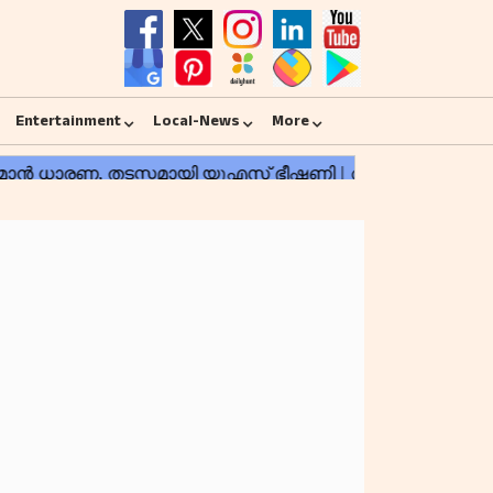
Entertainment
Local-News
More