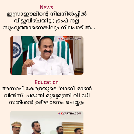
News
ഇസ്രാഈലിന്റെ നിലനിൽപ്പിൽ
വിട്ടുവീഴ്ചയില്ല; ട്രംപ് നല്ല
സുഹൃത്താണെങ്കിലും നിലപാടിൽ
മാറ്റമില്ലെന്ന് നെതന്യാഹു; ഹോർമുസ്
പാതയിൽ ഇറാൻ-ഒമാൻ ധാരണ,
തടസ്സമായി യുഎസ് ഭീഷണി
Education
അസാപ് കേരളയുടെ ‘ലാബ് ഓൺ
വീൽസ്’ പദ്ധതി മുഖ്യമന്ത്രി വി ഡി
സതീശൻ ഉദ്ഘാടനം ചെയ്യും