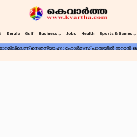
d
Kerala
Gulf
Business
Jobs
Health
Sports & Games