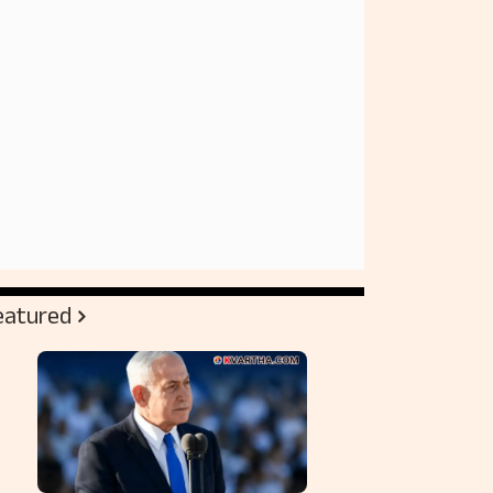
eatured