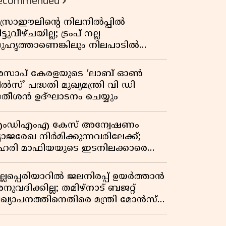
ecommended
സ്രാഈലിന്റെ നിലനിൽപ്പിൽ
ട്ടുവീഴ്ചയില്ല; ട്രംപ് നല്ല
ുഹൃത്താണെങ്കിലും നിലപാടിൽ
റ്റമില്ലെന്ന് നെതന്യാഹു; ഹോർമുസ്
ാതയിൽ ഇറാൻ-ഒമാൻ ധാരണ,
സാപ് കേരളയുടെ ‘ലാബ് ഓൺ
ടസ്സമായി യുഎസ് ഭീഷണി
ൽസ്’ പദ്ധതി മുഖ്യമന്ത്രി വി ഡി
തീശൻ ഉദ്ഘാടനം ചെയ്യും
ംഡിഎംഎ കേസ് അന്വേഷണം
്യാജരേഖ നിർമിക്കുന്നവരിലേക്ക്;
ഹരി മാഫിയയുടെ ഇടനിലക്കാരെ
ുടുക്കി കണ്ണൂർ സിറ്റി പൊലീസ്
ുല്ലപ്പെരിയാറിൽ ജലനിരപ്പ് ഉയർത്താൻ
ുവദിക്കില്ല; തമിഴ്നാട് ബജറ്റ്
്രഖ്യാപനത്തിനെതിരെ മന്ത്രി മോൻസ്
ോസഫ്