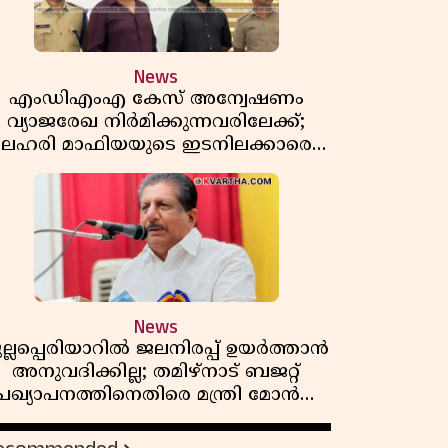
News
എംഡിഎംഎ കേസ് അന്വേഷണം
വ്യാജരേഖ നിർമിക്കുന്നവരിലേക്ക്;
ലഹരി മാഫിയയുടെ ഇടനിലക്കാരെ
കുടുക്കി കണ്ണൂർ സിറ്റി പൊലീസ്
News
ുല്ലപ്പെരിയാറിൽ ജലനിരപ്പ് ഉയർത്താൻ
അനുവദിക്കില്ല; തമിഴ്നാട് ബജറ്റ്
പ്രഖ്യാപനത്തിനെതിരെ മന്ത്രി മോൻസ്
ജോസഫ്