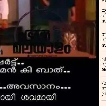
R
ഇ
വി
സ
മാ
പ
അ
ത
വീ
സ
എ
വ
ല
ക
മ
അന
പ
ജ