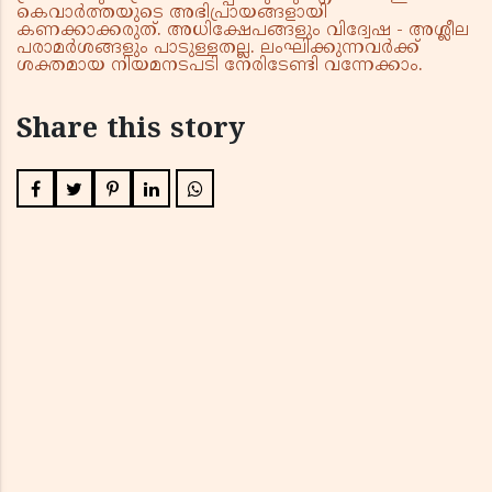
കെവാർത്തയുടെ അഭിപ്രായങ്ങളായി
കണക്കാക്കരുത്. അധിക്ഷേപങ്ങളും വിദ്വേഷ - അശ്ലീല
പരാമർശങ്ങളും പാടുള്ളതല്ല. ലംഘിക്കുന്നവർക്ക്
ശക്തമായ നിയമനടപടി നേരിടേണ്ടി വന്നേക്കാം.
Share this story