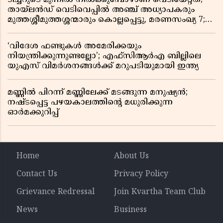
തായ്‌ലൻഡ് വെടിവെപ്പിൽ അഞ്ച് അധ്യാപകരും
മുത്തശ്ശീമുത്തശ്ശന്മാരും കൊല്ലപ്പെട്ടു, മരണസംഖ്യ 7;
ഞെട്ടിക്കുന്ന വെളിപ്പെടുത്തലുകൾ
‘വിദേശ ഫണ്ടുകൾ അമേരിക്കയും
നിയന്ത്രിക്കുന്നുണ്ടല്ലോ’; എഫ്സിആർഎ ബില്ലിലെ
യുഎസ് വിമർശനങ്ങൾക്ക് മറുപടിയുമായി ഇന്ത്യ
മണ്ണിൽ പിറന്ന് മണ്ണിലേക്ക് മടങ്ങുന്ന മനുഷ്യൻ;
നഷ്ടപ്പെട്ട പഴയകാലത്തിൻ്റെ മധുരിക്കുന്ന
ഓർമക്കുറിപ്പ്
Home
About Us
Contact Us
Privacy Policy
Grievance Redressal
Join Kvartha Team Club
News
Business