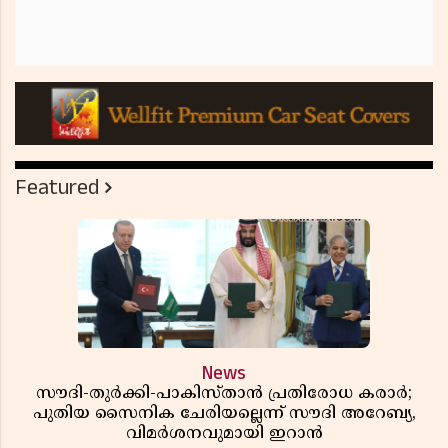
Featured
News
സൗദി-തുർക്കി-പാകിസ്താൻ പ്രതിരോധ കരാർ;
പുതിയ സൈനിക ചേരിയല്ലെന്ന് സൗദി അറേബ്യ,
വിമർശനവുമായി ഇറാൻ