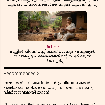
യുഎസ് വിമർശനങ്ങൾക്ക് മറുപടിയുമായി ഇന്ത്യ
Article
മണ്ണിൽ പിറന്ന് മണ്ണിലേക്ക് മടങ്ങുന്ന മനുഷ്യൻ;
നഷ്ടപ്പെട്ട പഴയകാലത്തിൻ്റെ മധുരിക്കുന്ന
ഓർമക്കുറിപ്പ്
Recommended
സൗദി-തുർക്കി-പാകിസ്താൻ പ്രതിരോധ കരാർ;
പുതിയ സൈനിക ചേരിയല്ലെന്ന് സൗദി അറേബ്യ,
വിമർശനവുമായി ഇറാൻ
ടീച്ചറുടെ മുന്നിൽ നിൽക്കുമ്പോഴാണ് വെടിയേറ്റത്;