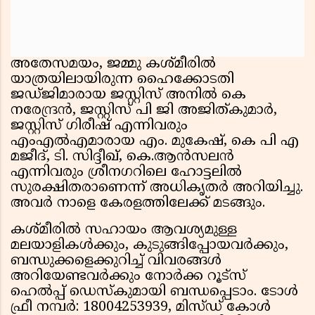
അതേസമയം, ജമ്മു കശ്മീരിൽ
യാത്രയിലായിരുന്ന ഹൈക്കോടതി
ജഡ്ജിമാരായ ജസ്റ്റിസ് അനിൽ കെ
നരേന്ദ്രൻ, ജസ്റ്റിസ് പി ജി അജിത്കുമാർ,
ജസ്റ്റിസ് ഗിരീഷ് എന്നിവരും
എംഎൽഎമാരായ എം. മുകേഷ്, കെ പി എ
മജീദ്, ടി. സിദ്ദീഖ്, കെ.ആൻസലൻ
എന്നിവരും ശ്രീനഗറിലെ ഹോട്ടലിൽ
സുരക്ഷിതരാണെന്ന് അധികൃതർ അറിയിച്ചു.
അവർ നാളെ കേരളത്തിലേക്ക് മടങ്ങും.
കശ്മീരിൽ സഹായം ആവശ്യമുള്ള
മലയാളികൾക്കും, കുടുങ്ങിപ്പോയവർക്കും,
ബന്ധുക്കളെക്കുറിച്ച് വിവരങ്ങൾ
അറിയേണ്ടവർക്കും നോർക്ക റൂട്സ്
ഹെൽപ്പ് ഡെസ്കുമായി ബന്ധപ്പെടാം. ടോൾ
ഫ്രീ നമ്പർ: 18004253939, മിസ്ഡ് കോൾ