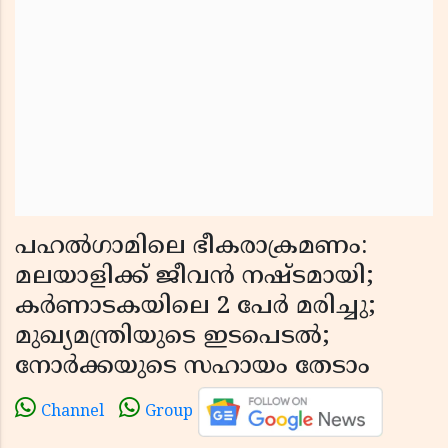
പഹൽഗാമിലെ ഭീകരാക്രമണം:
മലയാളിക്ക് ജീവൻ നഷ്ടമായി;
കർണാടകയിലെ 2 പേർ മരിച്ചു;
മുഖ്യമന്ത്രിയുടെ ഇടപെടൽ;
നോർക്കയുടെ സഹായം തേടാം
Channel
Group