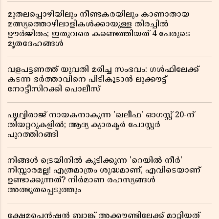
മുതലപ്പൊഴിയിലും നീണ്ടകരയിലും കാണാതായ
മത്സ്യത്തൊഴിലാളികൾക്കായുള്ള തിരച്ചിൽ
ഊർജിതം; ഇതുവരെ കണ്ടെത്തിയത് 4 പേരുടെ
മൃതദേഹങ്ങൾ
വളപട്ടണത്ത് യുവതി മരിച്ച സംഭവം: ഗൾഫിലേക്ക്
കടന്ന ഭർത്താവിനെ പിടികൂടാൻ ലുക്കൗട്ട്
നോട്ടീസിറക്കി പൊലീസ്
പൃഥ്വിരാജ് നായകനാകുന്ന 'ഖലീഫ' ഓഗസ്റ്റ് 20-ന്
തിയറ്ററുകളിൽ; ആദ്യ ക്യാരക്ടർ പോസ്റ്റർ
പുറത്തിറങ്ങി
നിങ്ങൾ ട്രെയിനിൽ കുടിക്കുന്ന 'റെയിൽ നീർ'
നിസ്സാരമല്ല! എത്രമാത്രം ശുദ്ധമാണ്, എവിടെയാണ്
ഉണ്ടാക്കുന്നത്? നിർമാണ രഹസ്യങ്ങൾ
അത്ഭുതപ്പെടുത്തും
ക്ഷേമപെൻഷൻ ബാങ്ക് അക്കൗണ്ടിലേക്ക് മാറ്റിയത്