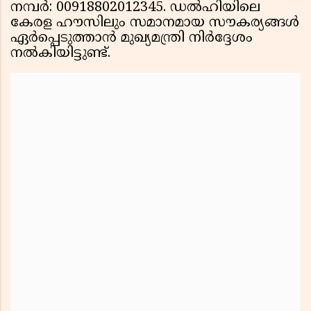
നമ്പർ: 00918802012345. ഡൽഹിയിലെ
കേരള ഹൗസിലും സമാനമായ സൗകര്യങ്ങൾ
ഏർപ്പെടുത്താൻ മുഖ്യമന്ത്രി നിർദ്ദേശം
നൽകിയിട്ടുണ്ട്.