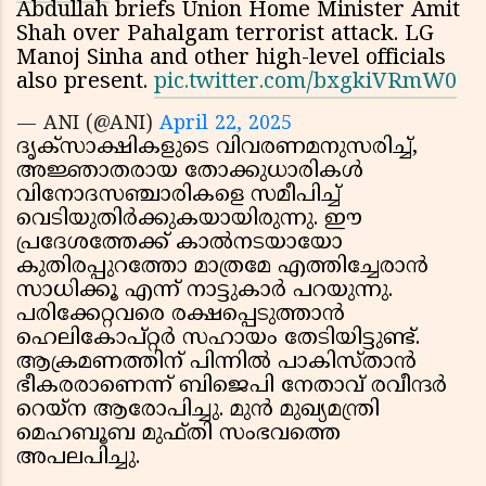
Abdullah briefs Union Home Minister Amit
Shah over Pahalgam terrorist attack. LG
Manoj Sinha and other high-level officials
also present.
pic.twitter.com/bxgkiVRmW0
— ANI (@ANI)
April 22, 2025
ദൃക്സാക്ഷികളുടെ വിവരണമനുസരിച്ച്,
അജ്ഞാതരായ തോക്കുധാരികൾ
വിനോദസഞ്ചാരികളെ സമീപിച്ച്
വെടിയുതിർക്കുകയായിരുന്നു. ഈ
പ്രദേശത്തേക്ക് കാൽനടയായോ
കുതിരപ്പുറത്തോ മാത്രമേ എത്തിച്ചേരാൻ
സാധിക്കൂ എന്ന് നാട്ടുകാർ പറയുന്നു.
പരിക്കേറ്റവരെ രക്ഷപ്പെടുത്താൻ
ഹെലികോപ്റ്റർ സഹായം തേടിയിട്ടുണ്ട്.
ആക്രമണത്തിന് പിന്നിൽ പാകിസ്താൻ
ഭീകരരാണെന്ന് ബിജെപി നേതാവ് രവീന്ദർ
റെയ്ന ആരോപിച്ചു. മുൻ മുഖ്യമന്ത്രി
മെഹബൂബ മുഫ്തി സംഭവത്തെ
അപലപിച്ചു.