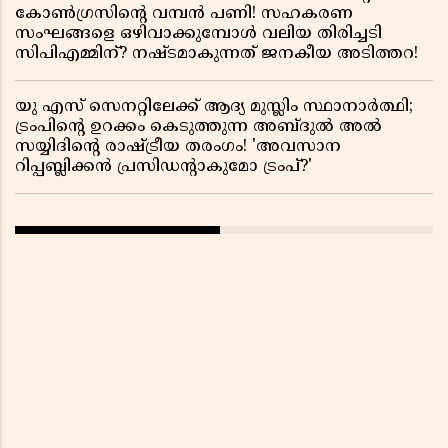
കോൺഗ്രസിന്റെ വമ്പൻ പണി! സഹകരണ
സംഘങ്ങളെ ഒഴിവാക്കുമ്പോൾ വലിയ തിരിച്ചടി
സിപിഎമ്മിന്? നഷ്ടമാകുന്നത് ജനകീയ അടിത്തറ!
യു എസ് സെനറ്റിലേക്ക് ആദ്യ മുസ്ലിം സ്ഥാനാർത്ഥി;
ട്രംപിന്റെ ഉറക്കം കെടുത്തുന്ന അബ്ദുൽ അൽ
സയ്യിദിന്റെ രാഷ്ട്രീയ തരംഗം! 'അവസാന
റിപ്പബ്ലിക്കൻ പ്രസിഡന്റാകുമോ ട്രംപ്?'