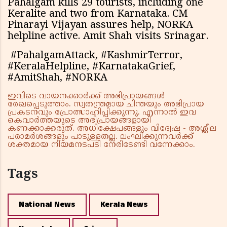
Pahalgam kills 29 tourists, including one
Keralite and two from Karnataka. CM
Pinarayi Vijayan assures help, NORKA
helpline active. Amit Shah visits Srinagar.
#PahalgamAttack, #KashmirTerror,
#KeralaHelpline, #KarnatakaGrief,
#AmitShah, #NORKA
ഇവിടെ വായനക്കാർക്ക് അഭിപ്രായങ്ങൾ
രേഖപ്പെടുത്താം. സ്വതന്ത്രമായ ചിന്തയും അഭിപ്രായ
പ്രകടനവും പ്രോത്സാഹിപ്പിക്കുന്നു. എന്നാൽ ഇവ
കെവാർത്തയുടെ അഭിപ്രായങ്ങളായി
കണക്കാക്കരുത്. അധിക്ഷേപങ്ങളും വിദ്വേഷ - അശ്ലീല
പരാമർശങ്ങളും പാടുള്ളതല്ല. ലംഘിക്കുന്നവർക്ക്
ശക്തമായ നിയമനടപടി നേരിടേണ്ടി വന്നേക്കാം.
Tags
National News
Kerala News