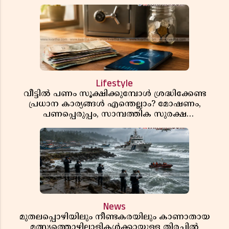
Lifestyle
വീട്ടിൽ പണം സൂക്ഷിക്കുമ്പോൾ ശ്രദ്ധിക്കേണ്ട
പ്രധാന കാര്യങ്ങൾ എന്തെല്ലാം? മോഷണം,
പണപ്പെരുപ്പം, സാമ്പത്തിക സുരക്ഷ
എന്നിവയെക്കുറിച്ച് അറിയാം
News
മുതലപ്പൊഴിയിലും നീണ്ടകരയിലും കാണാതായ
മത്സ്യത്തൊഴിലാളികൾക്കായുള്ള തിരച്ചിൽ