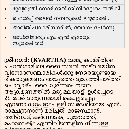
മുഖ്യമന്ത്രി നോർക്കയ്ക്ക് നിർദ്ദേശം നൽകി.
ഹെൽപ്പ് ലൈൻ നമ്പറുകൾ ലഭ്യമാക്കി.
അമിത് ഷാ ശ്രീനഗറിൽ, യോഗം ചേർന്നു.
ജഡ്ജിമാരും എംഎൽഎമാരും
സുരക്ഷിതർ.
ശ്രീനഗർ: (KVARTHA)
ജമ്മു കശ്മീരിലെ
പഹൽഗാമിലെ ബൈസരൻ താഴ്‌വരയിൽ
വിനോദസഞ്ചാരികൾക്കു നേരെയുണ്ടായ
ഭീകരാക്രമണം രാജ്യത്തെ ദുഃഖത്തിലാഴ്ത്തി.
ചൊവ്വാഴ്ച വൈകുന്നേരം നടന്ന
ആക്രമണത്തിൽ ഒരു മലയാളി ഉൾപ്പെടെ
28 പേർ ദാരുണമായി കൊല്ലപ്പെട്ടു.
എറണാകുളം ഇടപ്പള്ളി സ്വദേശിയായ എൻ.
രാമചന്ദ്രനാണ് മരിച്ചത്. രാജസ്ഥാൻ,
തമിഴ്നാട്, കർണാടക, ഗുജറാത്ത്,
മഹാരാഷ്ട്ര എന്നിവിടങ്ങളിൽ നിന്നുള്ള