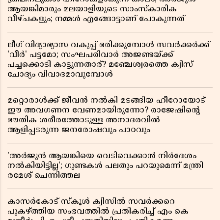
ആയങ്കിമാരും മലയാളിയുടെ സാംസ്കാരിക
വീഴ്ചകളും; നമ്മൾ എങ്ങോട്ടാണ് പോകുന്നത്
ലീഗ് വിദ്യാഭ്യാസ വകുപ്പ് ഭരിക്കുമ്പോൾ സവർക്കർക്ക്
'വീർ' പട്ടമോ; സംഘപരിവാർ അജണ്ടയ്ക്ക്
പച്ചക്കൊടി കാട്ടുന്നതാര്? മഞ്ചേശ്വരത്തെ ക്വിസ്
ചോദ്യം വിവാദമാവുമ്പോൾ
മറ്റൊരാൾക്ക് ജീവൻ നൽകി മടങ്ങിയ ഹീറോയോട്
ഈ അവഗണന വേണമായിരുന്നോ? രാജേഷിൻ്റെ
ഭൗതിക ശരീരത്തോടുള്ള അനാദരവിൽ
ആളിപ്പടരുന്ന ജനരോഷവും പാഠവും
'അർജുൻ ആയങ്കിയെ വെടിവെക്കാൻ നിർദേശം
നൽകിയിട്ടില്ല'; ഗുണ്ടകൾ പലതും പറയുമെന്ന് മന്ത്രി
രമേശ് ചെന്നിത്തല
കാസർകോട് സ്കൂൾ ക്വിസിൽ സവർക്കറെ
പുകഴ്ത്തിയ സംഭവത്തിൽ പ്രതികരിച്ച് എം കെ