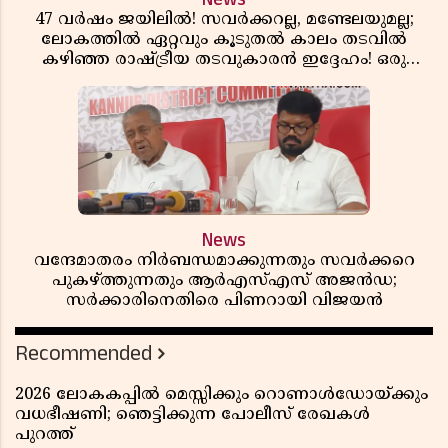
47 വർഷം ജയിലിൽ! സവർക്കറല്ല, മണ്ടേലയുമല്ല;
ലോകത്തിൽ ഏറ്റവും കൂടുതൽ കാലം തടവിൽ
കഴിഞ്ഞ രാഷ്ട്രീയ തടവുകാരൻ ഇദ്ദേഹം! ഒരു
ഇന്ത്യൻ സ്വാതന്ത്ര്യസമര സേനാനിയുടെ വേറിട്ട കഥ
News
വന്ദേമാതരം നിർബന്ധമാക്കുന്നതും സവർക്കറെ
പുകഴ്ത്തുന്നതും ആർഎസ്എസ് അജൻഡ;
സർക്കാരിനെതിരെ പിണറായി വിജയൻ
Recommended
2026 ലോകകപ്പിൽ മെസ്സിക്കും റൊണാൾഡോയ്ക്കും
വധഭീഷണി; ഞെട്ടിക്കുന്ന പോലീസ് രേഖകൾ
പുറത്ത്