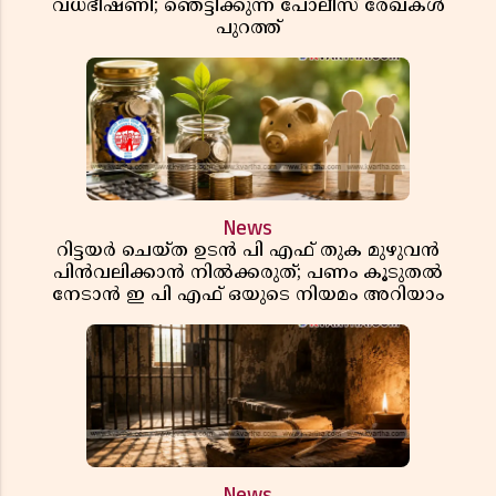
വധഭീഷണി; ഞെട്ടിക്കുന്ന പോലീസ് രേഖകൾ
പുറത്ത്
News
റിട്ടയർ ചെയ്ത ഉടൻ പി എഫ് തുക മുഴുവൻ
പിൻവലിക്കാൻ നിൽക്കരുത്; പണം കൂടുതൽ
നേടാൻ ഇ പി എഫ് ഒയുടെ നിയമം അറിയാം
News