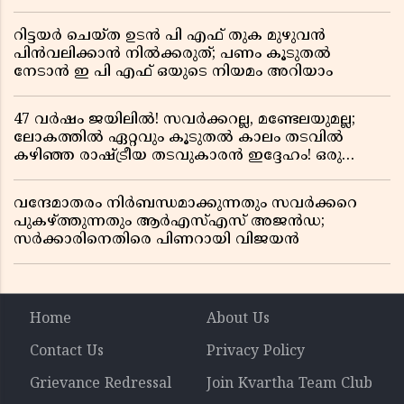
റിട്ടയർ ചെയ്ത ഉടൻ പി എഫ് തുക മുഴുവൻ
പിൻവലിക്കാൻ നിൽക്കരുത്; പണം കൂടുതൽ
നേടാൻ ഇ പി എഫ് ഒയുടെ നിയമം അറിയാം
47 വർഷം ജയിലിൽ! സവർക്കറല്ല, മണ്ടേലയുമല്ല;
ലോകത്തിൽ ഏറ്റവും കൂടുതൽ കാലം തടവിൽ
കഴിഞ്ഞ രാഷ്ട്രീയ തടവുകാരൻ ഇദ്ദേഹം! ഒരു
ഇന്ത്യൻ സ്വാതന്ത്ര്യസമര സേനാനിയുടെ വേറിട്ട കഥ
വന്ദേമാതരം നിർബന്ധമാക്കുന്നതും സവർക്കറെ
പുകഴ്ത്തുന്നതും ആർഎസ്എസ് അജൻഡ;
സർക്കാരിനെതിരെ പിണറായി വിജയൻ
Home
About Us
Contact Us
Privacy Policy
Grievance Redressal
Join Kvartha Team Club