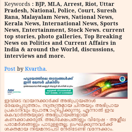
Keywords
: BJP, MLA, Arrest, Riot, Uttar
Pradesh, National, Police, Court, Suresh
Rana, Malayalam News, National News,
Kerala News, International News, Sports
News, Entertainment, Stock News. current
top stories, photo galleries, Top Breaking
News on Politics and Current Affairs in
India & around the World, discussions,
interviews and more.
Post
by
Kvartha
.
ഇവിടെ വായനക്കാർക്ക് അഭിപ്രായങ്ങൾ
രേഖപ്പെടുത്താം. സ്വതന്ത്രമായ ചിന്തയും അഭിപ്രായ
പ്രകടനവും പ്രോത്സാഹിപ്പിക്കുന്നു. എന്നാൽ ഇവ
കെവാർത്തയുടെ അഭിപ്രായങ്ങളായി
കണക്കാക്കരുത്. അധിക്ഷേപങ്ങളും വിദ്വേഷ - അശ്ലീല
പരാമർശങ്ങളും പാടുള്ളതല്ല. ലംഘിക്കുന്നവർക്ക്
ശക്തമായ നിയമനടപടി നേരിടേണ്ടി വന്നേക്കാം.