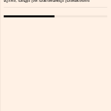
മുനീർ; പിഎം ശ്രീ പദ്ധതിയിലും പ്രതികരണം