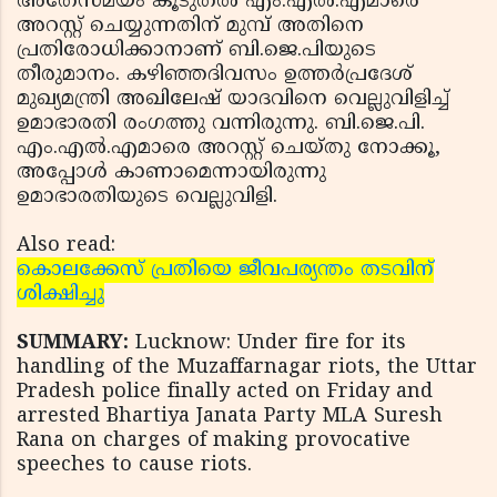
അതേസമയം കൂടുതല്‍ എം.എല്‍.എമാരെ
അറസ്റ്റ് ചെയ്യുന്നതിന് മുമ്പ് അതിനെ
പ്രതിരോധിക്കാനാണ് ബി.ജെ.പിയുടെ
തീരുമാനം. കഴിഞ്ഞദിവസം ഉത്തര്‍പ്രദേശ്
മുഖ്യമന്ത്രി അഖിലേഷ് യാദവിനെ വെല്ലുവിളിച്ച്
ഉമാഭാരതി രംഗത്തു വന്നിരുന്നു. ബി.ജെ.പി.
എം.എല്‍.എമാരെ അറസ്റ്റ് ചെയ്തു നോക്കൂ,
അപ്പോള്‍ കാണാമെന്നായിരുന്നു
ഉമാഭാരതിയുടെ വെല്ലുവിളി.
Also read:
കൊലക്കേസ് പ്രതിയെ ജീവപര്യന്തം തടവിന്
ശിക്ഷിച്ചു
SUMMARY:
Lucknow: Under fire for its
handling of the Muzaffarnagar riots, the Uttar
Pradesh police finally acted on Friday and
arrested Bhartiya Janata Party MLA Suresh
Rana on charges of making provocative
speeches to cause riots.