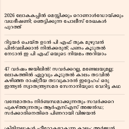
2026 ലോകകപ്പിൽ മെസ്സിക്കും റൊണാൾഡോയ്ക്കും
വധഭീഷണി; ഞെട്ടിക്കുന്ന പോലീസ് രേഖകൾ
പുറത്ത്
റിട്ടയർ ചെയ്ത ഉടൻ പി എഫ് തുക മുഴുവൻ
പിൻവലിക്കാൻ നിൽക്കരുത്; പണം കൂടുതൽ
നേടാൻ ഇ പി എഫ് ഒയുടെ നിയമം അറിയാം
47 വർഷം ജയിലിൽ! സവർക്കറല്ല, മണ്ടേലയുമല്ല;
ലോകത്തിൽ ഏറ്റവും കൂടുതൽ കാലം തടവിൽ
കഴിഞ്ഞ രാഷ്ട്രീയ തടവുകാരൻ ഇദ്ദേഹം! ഒരു
ഇന്ത്യൻ സ്വാതന്ത്ര്യസമര സേനാനിയുടെ വേറിട്ട കഥ
വന്ദേമാതരം നിർബന്ധമാക്കുന്നതും സവർക്കറെ
പുകഴ്ത്തുന്നതും ആർഎസ്എസ് അജൻഡ;
സർക്കാരിനെതിരെ പിണറായി വിജയൻ
ക്രിമിനലുകൾ ഹീറോകളാകുന്ന കാലം; അർജുൻ