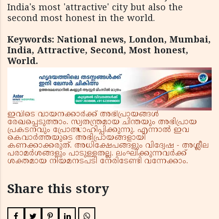
India's most 'attractive' city but also the
second most honest in the world.
Keywords: National news, London, Mumbai,
India, Attractive, Second, Most honest,
World.
ഇവിടെ വായനക്കാർക്ക് അഭിപ്രായങ്ങൾ
രേഖപ്പെടുത്താം. സ്വതന്ത്രമായ ചിന്തയും അഭിപ്രായ
പ്രകടനവും പ്രോത്സാഹിപ്പിക്കുന്നു. എന്നാൽ ഇവ
കെവാർത്തയുടെ അഭിപ്രായങ്ങളായി
കണക്കാക്കരുത്. അധിക്ഷേപങ്ങളും വിദ്വേഷ - അശ്ലീല
പരാമർശങ്ങളും പാടുള്ളതല്ല. ലംഘിക്കുന്നവർക്ക്
ശക്തമായ നിയമനടപടി നേരിടേണ്ടി വന്നേക്കാം.
Share this story