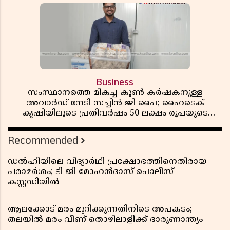
Business
സംസ്ഥാനത്തെ മികച്ച കൂൺ കർഷകനുള്ള
അവാർഡ് നേടി സച്ചിൻ ജി പൈ; ഹൈടെക്
കൃഷിയിലൂടെ പ്രതിവർഷം 50 ലക്ഷം രൂപയുടെ
വരുമാനം
Recommended
ഡൽഹിയിലെ വിദ്യാർഥി പ്രക്ഷോഭത്തിനെതിരായ
പരാമർശം; ടി ജി മോഹൻദാസ് പൊലീസ്
കസ്റ്റഡിയിൽ
ആലക്കോട് മരം മുറിക്കുന്നതിനിടെ അപകടം;
തലയിൽ മരം വീണ് തൊഴിലാളിക്ക് ദാരുണാന്ത്യം