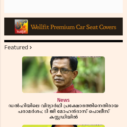
Featured
News
ഡൽഹിയിലെ വിദ്യാർഥി പ്രക്ഷോഭത്തിനെതിരായ
പരാമർശം; ടി ജി മോഹൻദാസ് പൊലീസ്
കസ്റ്റഡിയിൽ