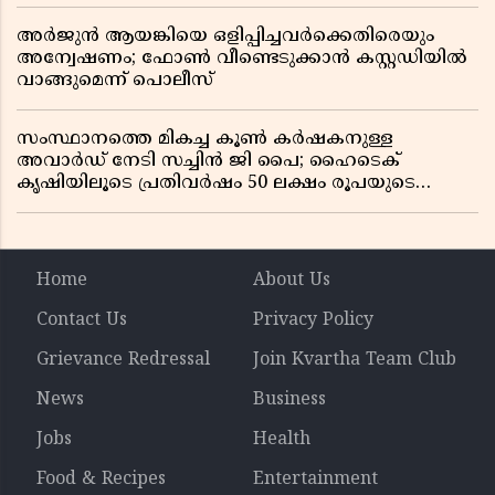
അർജുൻ ആയങ്കിയെ ഒളിപ്പിച്ചവർക്കെതിരെയും
അന്വേഷണം; ഫോൺ വീണ്ടെടുക്കാൻ കസ്റ്റഡിയിൽ
വാങ്ങുമെന്ന് പൊലീസ്
സംസ്ഥാനത്തെ മികച്ച കൂൺ കർഷകനുള്ള
അവാർഡ് നേടി സച്ചിൻ ജി പൈ; ഹൈടെക്
കൃഷിയിലൂടെ പ്രതിവർഷം 50 ലക്ഷം രൂപയുടെ
വരുമാനം
Home
About Us
Contact Us
Privacy Policy
Grievance Redressal
Join Kvartha Team Club
News
Business
Jobs
Health
Food & Recipes
Entertainment