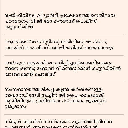
ഡൽഹിയിലെ വിദ്യാർഥി പ്രക്ഷോഭത്തിനെതിരായ
പരാമർശം; ടി ജി മോഹൻദാസ് പൊലീസ്
കസ്റ്റഡിയിൽ
ആലക്കോട് മരം മുറിക്കുന്നതിനിടെ അപകടം;
തലയിൽ മരം വീണ് തൊഴിലാളിക്ക് ദാരുണാന്ത്യം
അർജുൻ ആയങ്കിയെ ഒളിപ്പിച്ചവർക്കെതിരെയും
അന്വേഷണം; ഫോൺ വീണ്ടെടുക്കാൻ കസ്റ്റഡിയിൽ
വാങ്ങുമെന്ന് പൊലീസ്
സംസ്ഥാനത്തെ മികച്ച കൂൺ കർഷകനുള്ള
അവാർഡ് നേടി സച്ചിൻ ജി പൈ; ഹൈടെക്
കൃഷിയിലൂടെ പ്രതിവർഷം 50 ലക്ഷം രൂപയുടെ
വരുമാനം
സ്കൂൾ ക്വിസിൽ സവർക്കറെ പുകഴ്ത്തി വിവാദ
ചോദ്യങ്ങൾ; അധ്യാപകന് സസ്പെൻഷൻ