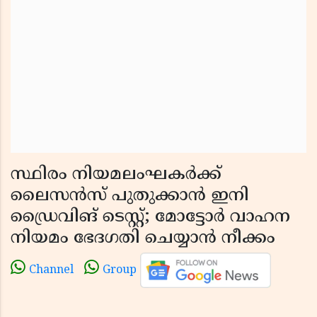
സ്ഥിരം നിയമലംഘകർക്ക്
ലൈസൻസ് പുതുക്കാൻ ഇനി
ഡ്രൈവിങ് ടെസ്റ്റ്; മോട്ടോർ വാഹന
നിയമം ഭേദഗതി ചെയ്യാൻ നീക്കം
Channel
Group