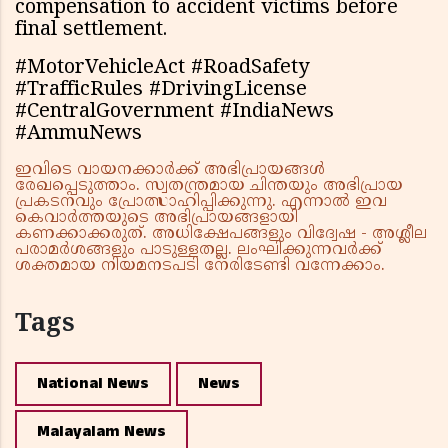
compensation to accident victims before
final settlement.
#MotorVehicleAct #RoadSafety
#TrafficRules #DrivingLicense
#CentralGovernment #IndiaNews
#AmmuNews
ഇവിടെ വായനക്കാർക്ക് അഭിപ്രായങ്ങൾ
രേഖപ്പെടുത്താം. സ്വതന്ത്രമായ ചിന്തയും അഭിപ്രായ
പ്രകടനവും പ്രോത്സാഹിപ്പിക്കുന്നു. എന്നാൽ ഇവ
കെവാർത്തയുടെ അഭിപ്രായങ്ങളായി
കണക്കാക്കരുത്. അധിക്ഷേപങ്ങളും വിദ്വേഷ - അശ്ലീല
പരാമർശങ്ങളും പാടുള്ളതല്ല. ലംഘിക്കുന്നവർക്ക്
ശക്തമായ നിയമനടപടി നേരിടേണ്ടി വന്നേക്കാം.
Tags
National News
News
Malayalam News