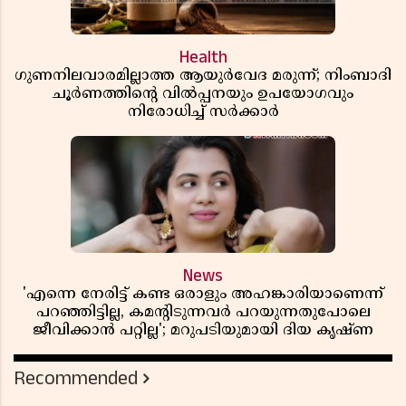
Health
ഗുണനിലവാരമില്ലാത്ത ആയുർവേദ മരുന്ന്; നിംബാദി
ചൂർണത്തിൻ്റെ വിൽപ്പനയും ഉപയോഗവും
നിരോധിച്ച് സർക്കാർ
News
'എന്നെ നേരിട്ട് കണ്ട ഒരാളും അഹങ്കാരിയാണെന്ന്
പറഞ്ഞിട്ടില്ല, കമൻ്റിടുന്നവർ പറയുന്നതുപോലെ
ജീവിക്കാൻ പറ്റില്ല'; മറുപടിയുമായി ദിയ കൃഷ്ണ
Recommended