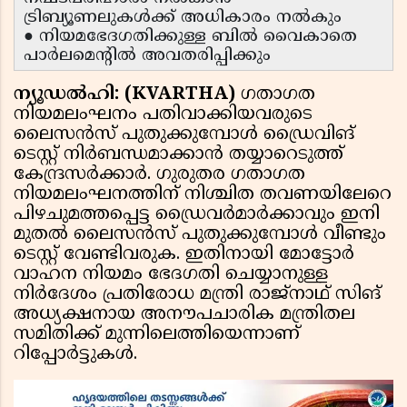
ട്രിബ്യൂണലുകൾക്ക് അധികാരം നൽകും
● നിയമഭേദഗതിക്കുള്ള ബിൽ വൈകാതെ
പാർലമെന്റിൽ അവതരിപ്പിക്കും
ന്യൂഡൽഹി: (KVARTHA)
ഗതാഗത
നിയമലംഘനം പതിവാക്കിയവരുടെ
ലൈസൻസ് പുതുക്കുമ്പോൾ ഡ്രൈവിങ്
ടെസ്റ്റ് നിർബന്ധമാക്കാൻ തയ്യാറെടുത്ത്
കേന്ദ്രസർക്കാർ. ഗുരുതര ഗതാഗത
നിയമലംഘനത്തിന് നിശ്ചിത തവണയിലേറെ
പിഴചുമത്തപ്പെട്ട ഡ്രൈവർമാർക്കാവും ഇനി
മുതൽ ലൈസൻസ് പുതുക്കുമ്പോൾ വീണ്ടും
ടെസ്റ്റ് വേണ്ടിവരുക. ഇതിനായി മോട്ടോർ
വാഹന നിയമം ഭേദഗതി ചെയ്യാനുള്ള
നിർദേശം പ്രതിരോധ മന്ത്രി രാജ്‌നാഥ് സിങ്
അധ്യക്ഷനായ അനൗപചാരിക മന്ത്രിതല
സമിതിക്ക് മുന്നിലെത്തിയെന്നാണ്
റിപ്പോർട്ടുകൾ.