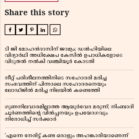
Share this story
ടി ജി മോഹൻദാസിന് ജാമ്യം; ഡൽഹിയിലെ
വിദ്യാർഥി അധിക്ഷേപ കേസിൽ ഉപാധികളോടെ
വിടുതൽ നൽകി വഞ്ചിയൂർ കോടതി
നീറ്റ് പരിശീലനത്തിനിടെ സഹോദരി മരിച്ച
സംഭവത്തിന് പിന്നാലെ സഹോദരനെയും
ലോഡ്ജിൽ മരിച്ച നിലയിൽ കണ്ടെത്തി
ഗുണനിലവാരമില്ലാത്ത ആയുർവേദ മരുന്ന്; നിംബാദി
ചൂർണത്തിൻ്റെ വിൽപ്പനയും ഉപയോഗവും
നിരോധിച്ച് സർക്കാർ
'എന്നെ നേരിട്ട് കണ്ട ഒരാളും അഹങ്കാരിയാണെന്ന്