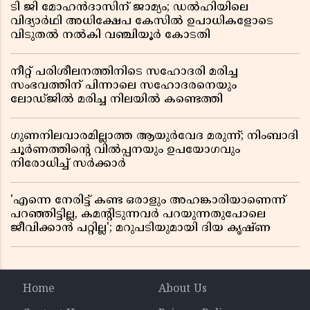
ടി ജി മോഹൻദാസിന് ജാമ്യം; ഡൽഹിയിലെ
വിദ്യാർഥി അധിക്ഷേപ കേസിൽ ഉപാധികളോടെ
വിടുതൽ നൽകി വഞ്ചിയൂർ കോടതി
നീറ്റ് പരിശീലനത്തിനിടെ സഹോദരി മരിച്ച
സംഭവത്തിന് പിന്നാലെ സഹോദരനെയും
ലോഡ്ജിൽ മരിച്ച നിലയിൽ കണ്ടെത്തി
ഗുണനിലവാരമില്ലാത്ത ആയുർവേദ മരുന്ന്; നിംബാദി
ചൂർണത്തിൻ്റെ വിൽപ്പനയും ഉപയോഗവും
നിരോധിച്ച് സർക്കാർ
'എന്നെ നേരിട്ട് കണ്ട ഒരാളും അഹങ്കാരിയാണെന്ന്
പറഞ്ഞിട്ടില്ല, കമൻ്റിടുന്നവർ പറയുന്നതുപോലെ
ജീവിക്കാൻ പറ്റില്ല'; മറുപടിയുമായി ദിയ കൃഷ്ണ
Home
About Us