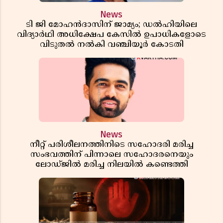
News
ടി ജി മോഹൻദാസിന് ജാമ്യം; ഡൽഹിയിലെ
വിദ്യാർഥി അധിക്ഷേപ കേസിൽ ഉപാധികളോടെ
വിടുതൽ നൽകി വഞ്ചിയൂർ കോടതി
News
നീറ്റ് പരിശീലനത്തിനിടെ സഹോദരി മരിച്ച
സംഭവത്തിന് പിന്നാലെ സഹോദരനെയും
ലോഡ്ജിൽ മരിച്ച നിലയിൽ കണ്ടെത്തി