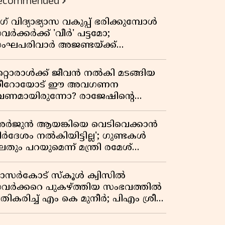
ecommended
ഗ് വിദ്യാഭ്യാസ വകുപ്പ് ഭരിക്കുമ്പോൾ
വർക്കർക്ക് 'വീർ' പട്ടമോ;
ംഘപരിവാർ അജണ്ടയ്ക്ക്
്ചക്കൊടി കാട്ടുന്നതാര്?
ഞ്ചേശ്വരത്തെ ക്വിസ് ചോദ്യം
റ്റൊരാൾക്ക് ജീവൻ നൽകി മടങ്ങിയ
ിവാദമാവുമ്പോൾ
ീറോയോട് ഈ അവഗണന
േണമായിരുന്നോ? രാജേഷിൻ്റെ
ൗതിക ശരീരത്തോടുള്ള അനാദരവിൽ
ളിപ്പടരുന്ന ജനരോഷവും പാഠവും
അർജുൻ ആയങ്കിയെ വെടിവെക്കാൻ
ിർദേശം നൽകിയിട്ടില്ല'; ഗുണ്ടകൾ
തും പറയുമെന്ന് മന്ത്രി രമേശ്
െന്നിത്തല
ാസർകോട് സ്കൂൾ ക്വിസിൽ
വർക്കറെ പുകഴ്ത്തിയ സംഭവത്തിൽ
രതികരിച്ച് എം കെ മുനീർ; പിഎം ശ്രീ
ദ്ധതിയിലും പ്രതികരണം