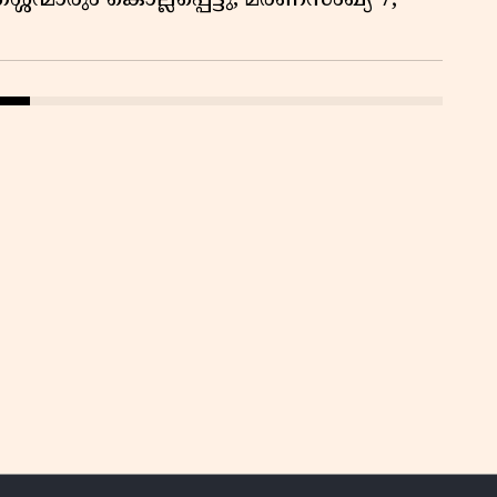
്ശന്മാരും കൊല്ലപ്പെട്ടു, മരണസംഖ്യ 7;