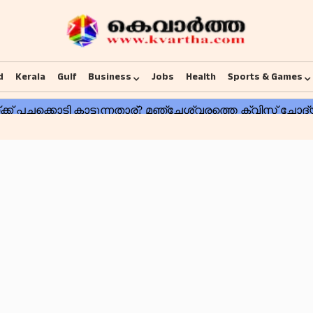
d
Kerala
Gulf
Business
Jobs
Health
Sports & Games