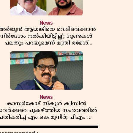
News
'അർജുൻ ആയങ്കിയെ വെടിവെക്കാൻ
നിർദേശം നൽകിയിട്ടില്ല'; ഗുണ്ടകൾ
പലതും പറയുമെന്ന് മന്ത്രി രമേശ്
ചെന്നിത്തല
News
കാസർകോട് സ്കൂൾ ക്വിസിൽ
വർക്കറെ പുകഴ്ത്തിയ സംഭവത്തിൽ
പ്രതികരിച്ച് എം കെ മുനീർ; പിഎം ശ്രീ
പദ്ധതിയിലും പ്രതികരണം