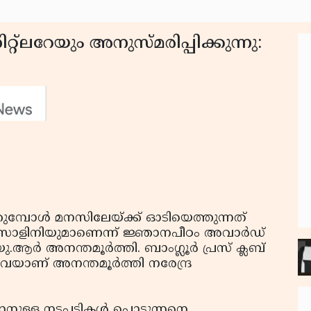
‌ലറേയും അനുസ്മരിപ്പിക്കുന്നു:
മ്പോൾ മനസിലേയ്ക്ക് ഓടിയെത്തുന്നത്
ുസോളിനിയുമാണെന്ന് ജ്ഞാനപീഠം അവാർഡ്
ആർ അനന്തമൂർത്തി. ബാംഗ്ലൂർ പ്രസ് ക്ലബ്
കവേയാണ് അനന്തമൂർത്തി നരേന്ദ്ര
ാനുള്ള നടപടികൾ പൊടുന്നനെ