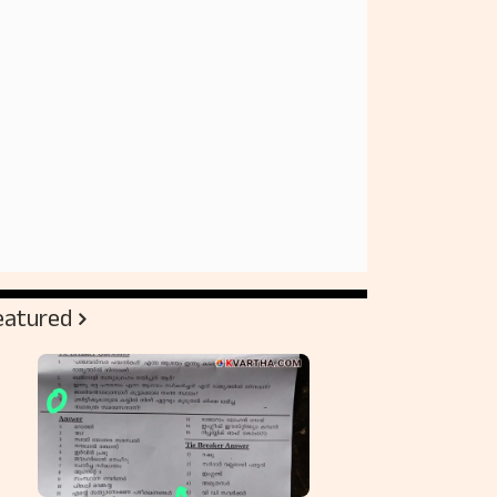
eatured