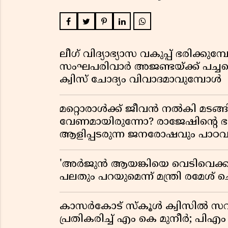
ലീഗ് വിദ്യാഭ്യാസ വകുപ്പ് ഭരിക്കുമ
സംഘപരിവാർ അജണ്ടയ്ക്ക് പച്ചക്ക
ക്വിസ് ചോദ്യം വിവാദമാവുമ്പോൾ
മറ്റൊരാൾക്ക് ജീവൻ നൽകി മ
വേണമായിരുന്നോ? രാജേഷിൻ്റെ
ആളിപ്പടരുന്ന ജനരോഷവും പാഠവ
'അർജുൻ ആയങ്കിയെ വെടിവെക്കാൻ
പലതും പറയുമെന്ന് മന്ത്രി രമേശ് 
കാസർകോട് സ്കൂൾ ക്വിസിൽ സവ
പ്രതികരിച്ച് എം കെ മുനീർ; പിഎം