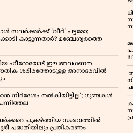
R
ലീ
സ
സ
്പോൾ സവർക്കർക്ക് 'വീർ' പട്ടമോ;
പച
ൊടി കാട്ടുന്നതാര്? മഞ്ചേശ്വരത്തെ
മ
മ
വ
ഹ
വ
ടങ്ങിയ ഹീറോയോട് ഈ അവഗണന
ഭ
ആ
 ഭൗതിക ശരീരത്തോടുള്ള അനാദരവിൽ
'
ും
ന
പല
ച
 നിർദേശം നൽകിയിട്ടില്ല'; ഗുണ്ടകൾ
ചെന്നിത്തല
ക
സ
പ്
ർക്കറെ പുകഴ്ത്തിയ സംഭവത്തിൽ
പ
 ശ്രീ പദ്ധതിയിലും പ്രതികരണം