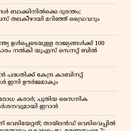
ങൾ ബാക്കിനിൽക്കെ ദുരന്തം;
 തലകീഴായി മറിഞ്ഞ് ഡ്രൈവറും
്ത്യ ഉൾപ്പെടെയുള്ള രാജ്യങ്ങൾക്ക് 100
ികാരം നൽകി യുഎസ് സെനറ്റ് ബിൽ
്ധതിക്ക് കേന്ദ്ര കാബിനറ്റ്
്ങൾ ഇനി ഊർജമാകും
രതിരോധ കരാർ; പുതിയ സൈനിക
വിമർശനവുമായി ഇറാൻ
ണ് വെടിയേറ്റത്; തായ്‌ലൻഡ് വെടിവെപ്പിൽ