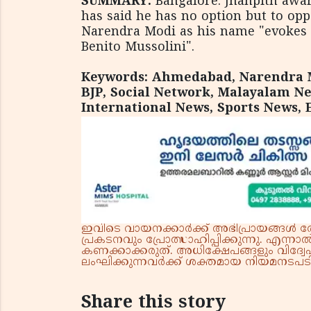
SUMMARY:
Bangalore: Jnanpith awar
has said he has no option but to opp
Narendra Modi as his name "evokes t
Benito Mussolini".
Keywords: Ahmedabad, Narendra Mo
BJP, Social Network, Malayalam Ne
International News, Sports News, 
ഇവിടെ വായനക്കാർക്ക് അഭിപ്രായങ്ങൾ രേഖപ
പ്രകടനവും പ്രോത്സാഹിപ്പിക്കുന്നു. എന
കണക്കാക്കരുത്. അധിക്ഷേപങ്ങളും വിദ്വേഷ
ലംഘിക്കുന്നവർക്ക് ശക്തമായ നിയമനടപടി 
Share this story