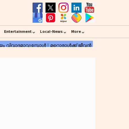
Entertainment
Local-News
More