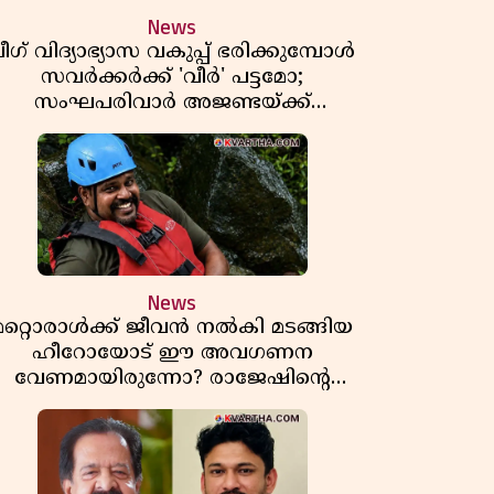
News
ീഗ് വിദ്യാഭ്യാസ വകുപ്പ് ഭരിക്കുമ്പോൾ
സവർക്കർക്ക് 'വീർ' പട്ടമോ;
സംഘപരിവാർ അജണ്ടയ്ക്ക്
പച്ചക്കൊടി കാട്ടുന്നതാര്?
മഞ്ചേശ്വരത്തെ ക്വിസ് ചോദ്യം
വിവാദമാവുമ്പോൾ
News
മറ്റൊരാൾക്ക് ജീവൻ നൽകി മടങ്ങിയ
ഹീറോയോട് ഈ അവഗണന
വേണമായിരുന്നോ? രാജേഷിൻ്റെ
ൗതിക ശരീരത്തോടുള്ള അനാദരവിൽ
ആളിപ്പടരുന്ന ജനരോഷവും പാഠവും