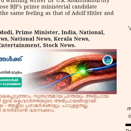
d winning writer Dr U.R. Ana­n­thamurthy
ose BJP's prime ministerial candidate
he same feeling as that of Adolf Hitler and
di, Prime Minister, India, National,
ws, National News, Kerala News,
Entertainment, Stock News.
്പെടുത്താം. സ്വതന്ത്രമായ ചിന്തയും അഭിപ്രായ
്നാൽ ഇവ കെവാർത്തയുടെ അഭിപ്രായങ്ങളായി
 - അശ്ലീല പരാമർശങ്ങളും പാടുള്ളതല്ല.
സ
നേരിടേണ്ടി വന്നേക്കാം.