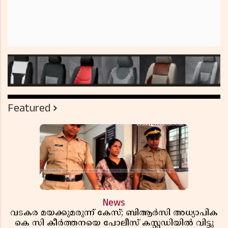
Featured
News
വടകര മയക്കുമരുന്ന് കേസ്; ബിആർസി അധ്യാപിക
കെ സി കീർത്തനയെ പോലീസ് കസ്റ്റഡിയിൽ വിട്ടു