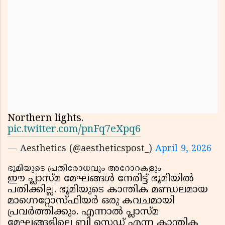
Northern lights.
pic.twitter.com/pnFq7eXpq6
— Aesthetics (@aestheticspost_)
April 9, 2026
ഭൂമിയുടെ പ്രതിരോധവും അറോറകളും
ഈ പ്ലാസ്മ മേഘങ്ങൾ നേരിട്ട് ഭൂമിയിൽ
പതിക്കില്ല. ഭൂമിയുടെ കാന്തിക മണ്ഡലമായ
മാഗ്നെറ്റോസ്ഫിയർ ഒരു കവചമായി
പ്രവർത്തിക്കും. എന്നാൽ പ്ലാസ്മ
മേഘങ്ങളിലെ ബി സെഡ് എന്ന കാന്തിക