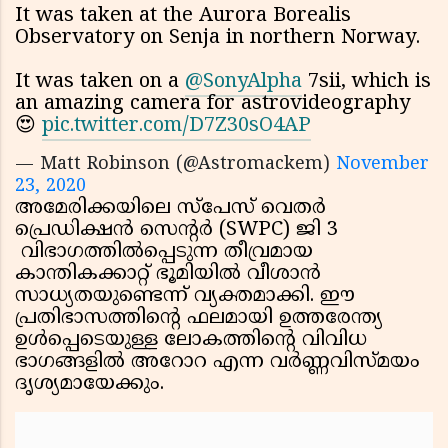
It was taken at the Aurora Borealis
Observatory on Senja in northern Norway.
It was taken on a
@SonyAlpha
7sii, which is
an amazing camera for astrovideography
😍
pic.twitter.com/D7Z30sO4AP
— Matt Robinson (@Astromackem)
November
23, 2020
അമേരിക്കയിലെ സ്പേസ് വെതർ
പ്രെഡിക്ഷൻ സെൻ്റർ (SWPC) ജി 3
വിഭാഗത്തിൽപ്പെടുന്ന തീവ്രമായ
കാന്തികക്കാറ്റ് ഭൂമിയിൽ വീശാൻ
സാധ്യതയുണ്ടെന്ന് വ്യക്തമാക്കി. ഈ
പ്രതിഭാസത്തിൻ്റെ ഫലമായി ഉത്തരേന്ത്യ
ഉൾപ്പെടെയുള്ള ലോകത്തിൻ്റെ വിവിധ
ഭാഗങ്ങളിൽ അറോറ എന്ന വർണ്ണവിസ്മയം
ദൃശ്യമായേക്കും.