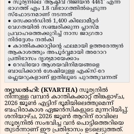
● സൂര്യനിലെ 'ആക്ടീവ് റീജിയൻ 4461' എന്ന
ഭാഗത്ത് എം 1.8 വിഭാഗത്തിൽപ്പെടുന്ന
സ്ഫോടനമാണ് നടന്നത്
● സെക്കൻഡിൽ 1,400 കിലോമീറ്റർ
വേഗതയിൽ സഞ്ചരിക്കുന്ന പ്ലാസ്മ
പ്രവാഹത്തെക്കുറിച്ച് നാസ ജാഗ്രതാ
നിർദ്ദേശം നൽകി
● കാന്തികക്കാറ്റിന്റെ ഫലമായി ഉത്തരേന്ത്യൻ
ആകാശത്തും അപൂർവ്വമായി അറോറ
പ്രതിഭാസം ദൃശ്യമായേക്കാം
● റേഡിയോ ആശയവിനിമയങ്ങളെ
ബാധിക്കാൻ ശേഷിയുള്ള എക്സ്-റേ
ഫ്ലെയറുകളാണ് ഇതിലൂടെ പുറത്തുവന്നത്
ന്യൂഡൽഹി: (KVARTHA)
സൂര്യനിൽ
നിന്നുള്ള വമ്പൻ കാന്തികക്കാറ്റ് തിങ്കളാഴ്ച,
2026 ജൂൺ എട്ടിന് ഭൂമിയിലെത്തുമെന്ന്
ബഹിരാകാശ ഏജൻസികളുടെ മുന്നറിയിപ്പ്.
ശനിയാഴ്ച, 2026 ജൂൺ ആറിന് രാവിലെ
സൂര്യനിൽ സംഭവിച്ച വൻ പൊട്ടിത്തെറിയെ
തുടർന്നാണ് ഈ പ്രതിഭാസം ഉടലെടുത്തത്.