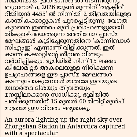
സമാനമായ പ്രതിഭാസങ്ങൾ നടന്നിരുന്നു.
ബുധനാഴ്ച, 2026 ജൂൺ മൂന്നിന് 'ആക്ടീവ്
റീജിയൻ 4455' ൽ നിന്ന് ജി 2 തീവ്രതയിലുള്ള
കാന്തികക്കാറ്റുകൾ പുറപ്പെട്ടിരുന്നു. വേഗത
കുറഞ്ഞ ഇത്തരം മുൻ പ്രവാഹങ്ങളുമായി
തിങ്കളാഴ്ചയെത്തുന്ന അതിവേഗ പ്ലാസ്മ
മേഘങ്ങൾ കൂടിച്ചേരുന്നതിനെ 'കാന്നിബാൾ
സിഎംഇ' എന്നാണ് വിളിക്കുന്നത്. ഇത്
കാന്തികക്കാറ്റിൻ്റെ തീവ്രത വീണ്ടും
വർധിപ്പിക്കും. ഭൂമിയിൽ നിന്ന് 15 ലക്ഷം
കിലോമീറ്റർ അകലെയുള്ള നിരീക്ഷണ
ഉപഗ്രഹങ്ങളെ ഈ പ്ലാസ്മ മേഘങ്ങൾ
കടന്നുപോകുമ്പോൾ മാത്രമേ ഇവയുടെ
യഥാർത്ഥ ദിശയും തീവ്രതയും
മനസ്സിലാക്കാൻ സാധിക്കൂ. ഭൂമിയിൽ
പതിക്കുന്നതിന് 15 മുതൽ 60 മിനിറ്റ് മുൻപ്
മാത്രമേ ഈ വിവരം ലഭ്യമാകൂ.
An aurora lighting up the night sky over
Zhongshan Station in Antarctica captured
with a spectacular