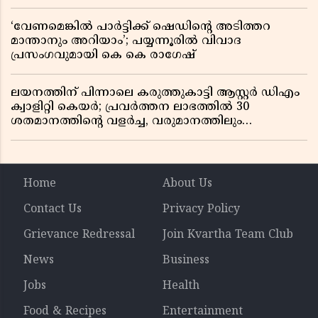
‘വേണമെങ്കിൽ പാർട്ടിക്ക് ഷെഡിൻ്റെ അടിത്തറ
മാന്താനും അറിയാം’; പയ്യന്നൂരിൽ വിവാദ
പ്രസംഗവുമായി കെ കെ രാഗേഷ്
ലയനത്തിന് പിന്നാലെ കരുത്തുകാട്ടി ആസ്റ്റർ ഡിഎം
ക്വാളിറ്റി കെയർ; പ്രവർത്തന ലാഭത്തിൽ 30
ശതമാനത്തിൻ്റെ വളർച്ച, വരുമാനത്തിലും
ലാഭത്തിലും വൻ കുതിപ്പ് രേഖപ്പെടുത്തി ആദ്യ പാദ
റിപ്പോർട്ട് പുറത്ത്
Home
About Us
Contact Us
Privacy Policy
Grievance Redressal
Join Kvartha Team Club
News
Business
Jobs
Health
Food & Recipes
Entertainment