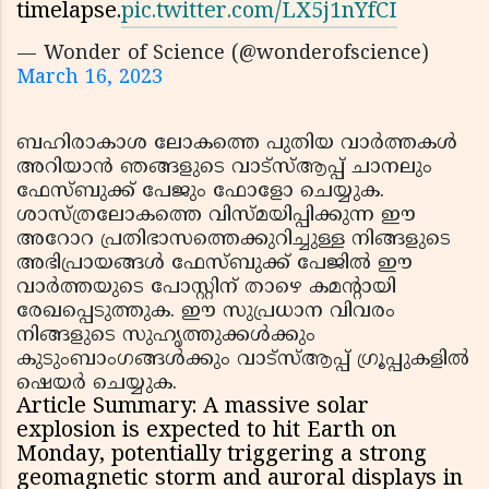
timelapse.
pic.twitter.com/LX5j1nYfCI
— Wonder of Science (@wonderofscience)
March 16, 2023
ബഹിരാകാശ ലോകത്തെ പുതിയ വാർത്തകൾ
അറിയാൻ ഞങ്ങളുടെ വാട്സ്ആപ്പ് ചാനലും
ഫേസ്ബുക്ക് പേജും ഫോളോ ചെയ്യുക.
ശാസ്ത്രലോകത്തെ വിസ്മയിപ്പിക്കുന്ന ഈ
അറോറ പ്രതിഭാസത്തെക്കുറിച്ചുള്ള നിങ്ങളുടെ
അഭിപ്രായങ്ങൾ ഫേസ്ബുക്ക് പേജിൽ ഈ
വാർത്തയുടെ പോസ്റ്റിന് താഴെ കമന്റായി
രേഖപ്പെടുത്തുക. ഈ സുപ്രധാന വിവരം
നിങ്ങളുടെ സുഹൃത്തുക്കൾക്കും
കുടുംബാംഗങ്ങൾക്കും വാട്സ്ആപ്പ് ഗ്രൂപ്പുകളിൽ
ഷെയർ ചെയ്യുക.
Article Summary: A massive solar
explosion is expected to hit Earth on
Monday, potentially triggering a strong
geomagnetic storm and auroral displays in