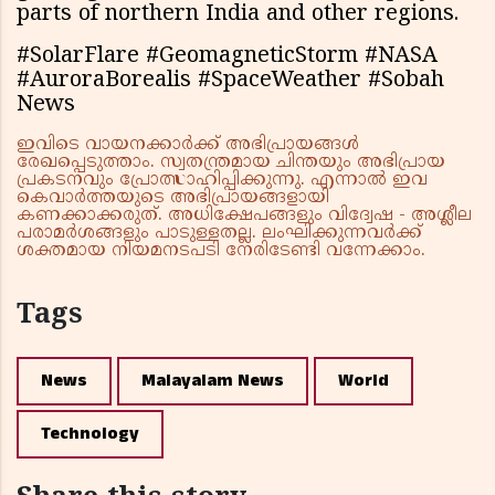
parts of northern India and other regions.
#SolarFlare #GeomagneticStorm #NASA
#AuroraBorealis #SpaceWeather #Sobah
News
ഇവിടെ വായനക്കാർക്ക് അഭിപ്രായങ്ങൾ
രേഖപ്പെടുത്താം. സ്വതന്ത്രമായ ചിന്തയും അഭിപ്രായ
പ്രകടനവും പ്രോത്സാഹിപ്പിക്കുന്നു. എന്നാൽ ഇവ
കെവാർത്തയുടെ അഭിപ്രായങ്ങളായി
കണക്കാക്കരുത്. അധിക്ഷേപങ്ങളും വിദ്വേഷ - അശ്ലീല
പരാമർശങ്ങളും പാടുള്ളതല്ല. ലംഘിക്കുന്നവർക്ക്
ശക്തമായ നിയമനടപടി നേരിടേണ്ടി വന്നേക്കാം.
Tags
News
Malayalam News
World
Technology