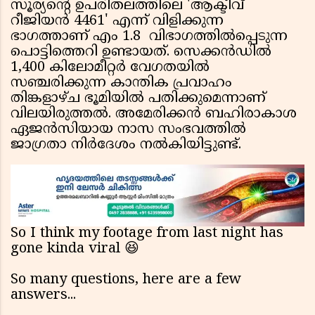
സൂര്യൻ്റെ ഉപരിതലത്തിലെ 'ആക്ടീവ്
റീജിയൻ 4461' എന്ന് വിളിക്കുന്ന
ഭാഗത്താണ് എം 1.8 വിഭാഗത്തിൽപ്പെടുന്ന
പൊട്ടിത്തെറി ഉണ്ടായത്. സെക്കൻഡിൽ
1,400 കിലോമീറ്റർ വേഗതയിൽ
സഞ്ചരിക്കുന്ന കാന്തിക പ്രവാഹം
തിങ്കളാഴ്ച ഭൂമിയിൽ പതിക്കുമെന്നാണ്
വിലയിരുത്തൽ. അമേരിക്കൻ ബഹിരാകാശ
ഏജൻസിയായ നാസ സംഭവത്തിൽ
ജാഗ്രതാ നിർദേശം നൽകിയിട്ടുണ്ട്.
So I think my footage from last night has
gone kinda viral 😆
So many questions, here are a few
answers...