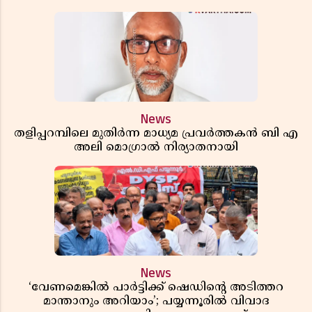
News
തളിപ്പറമ്പിലെ മുതിർന്ന മാധ്യമ പ്രവർത്തകൻ ബി എ
അലി മൊഗ്രാൽ നിര്യാതനായി
News
‘വേണമെങ്കിൽ പാർട്ടിക്ക് ഷെഡിൻ്റെ അടിത്തറ
മാന്താനും അറിയാം’; പയ്യന്നൂരിൽ വിവാദ