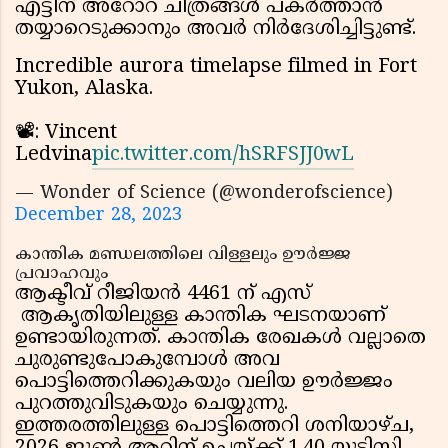
എട്ടിന് അറോറ ചിത്രങ്ങൾ പകർത്താൻ
തയ്യാറെടുക്കാനും അവർ നിർദേശിച്ചിട്ടുണ്ട്.
Incredible aurora timelapse filmed in Fort
Yukon, Alaska.
📽: Vincent
Ledvina
pic.twitter.com/hSRFSJJ0wL
— Wonder of Science (@wonderofscience)
December 28, 2023
കാന്തിക മണ്ഡലത്തിലെ വിള്ളലും ഊർജ്ജ
പ്രവാഹവും
ആക്ടീവ് റീജിയൻ 4461 ന് എസ്
ആകൃതിയിലുള്ള കാന്തിക ഘടനയാണ്
ഉണ്ടായിരുന്നത്. കാന്തിക രേഖകൾ വല്ലാതെ
ചുരുണ്ടുപോകുമ്പോൾ അവ
പൊട്ടിത്തെറിക്കുകയും വലിയ ഊർജ്ജം
പുറത്തുവിടുകയും ചെയ്യുന്നു.
ഇത്തരത്തിലുള്ള പൊട്ടിത്തെറി ശനിയാഴ്ച,