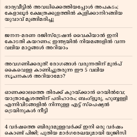
ഭാര്യവീട്ടിൽ അവധിക്കെത്തിയപ്പോൾ അപകടം;
കേളാലൂർ ക്ഷേത്രക്കുളത്തിൽ കുളിക്കാനിറങ്ങിയ
യുവാവ് മുങ്ങിമരിച്ചു
ജനന-മരണ രജിസ്ട്രേഷൻ വൈകിയാൽ ഇനി
കോടതി കയറണം; ഇന്ത്യയിൽ നിയമങ്ങളിൽ വന്ന
വലിയ മാറ്റങ്ങൾ അറിയാം
അവഗണിക്കരുത്! രോഗങ്ങൾ വരുന്നതിന് മുൻപ്
കൈവെള്ള കാണിച്ചുതരുന്ന ഈ 5 വലിയ
സൂചനകൾ അറിയാമോ?
ഓണക്കാലത്തെ തിരക്ക് കുറയ്ക്കാൻ റെയിൽവേ;
യാത്രാക്ലേശത്തിന് പരിഹാരം; ബംഗ്ളൂരു, ഹുബ്ബള്ളി
എന്നിവിടങ്ങളിൽ നിന്നുള്ള എട്ട് സ്പെഷ്യൽ
ട്രെയിനുകൾ നീട്ടി
4 വർഷത്തെ ബിരുദമുള്ളവർക്ക് ഇനി ഒരു വർഷം
കൊണ്ട് പിജി; പുതിയ മാർഗരേഖയുമായി യുജിസി