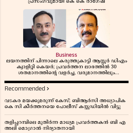
പ്രസംഗവുമായി കെ കെ രാഗേഷ്
Business
ലയനത്തിന് പിന്നാലെ കരുത്തുകാട്ടി ആസ്റ്റർ ഡിഎം
ക്വാളിറ്റി കെയർ; പ്രവർത്തന ലാഭത്തിൽ 30
ശതമാനത്തിൻ്റെ വളർച്ച, വരുമാനത്തിലും
ലാഭത്തിലും വൻ കുതിപ്പ് രേഖപ്പെടുത്തി ആദ്യ പാദ
റിപ്പോർട്ട് പുറത്ത്
Recommended
വടകര മയക്കുമരുന്ന് കേസ്; ബിആർസി അധ്യാപിക
കെ സി കീർത്തനയെ പോലീസ് കസ്റ്റഡിയിൽ വിട്ടു
തളിപ്പറമ്പിലെ മുതിർന്ന മാധ്യമ പ്രവർത്തകൻ ബി എ
അലി മൊഗ്രാൽ നിര്യാതനായി