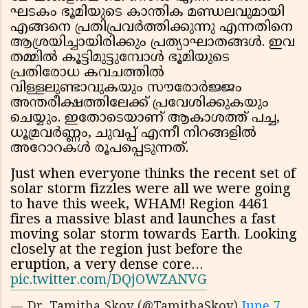
ഘടകം ഭൂമിയുടെ കാന്തിക മണ്ഡലവുമായി
എങ്ങനെ പ്രതിപ്രവർത്തിക്കുന്നു എന്നതിനെ
ആശ്രയിച്ചായിരിക്കും പ്രത്യാഘാതങ്ങൾ. ഇവ
തമ്മിൽ കൂട്ടിമുട്ടുമ്പോൾ ഭൂമിയുടെ
പ്രതിരോധ കവചത്തിൽ
വിള്ളലുണ്ടാവുകയും സൗരോർജ്ജം
അന്തരീക്ഷത്തിലേക്ക് പ്രവേശിക്കുകയും
ചെയ്യും. ഇതോടെയാണ് ആകാശത്ത് പച്ച,
ധൂമ്രവർണ്ണം, ചുവപ്പ് എന്നീ നിറങ്ങളിൽ
അറോറകൾ രൂപപ്പെടുന്നത്.
Just when everyone thinks the recent set of
solar storm fizzles were all we were going
to have this week, WHAM! Region 4461
fires a massive blast and launches a fast
moving solar storm towards Earth. Looking
closely at the region just before the
eruption, a very dense core…
pic.twitter.com/DQjOWZANVG
— Dr. Tamitha Skov (@TamithaSkov)
June 7,