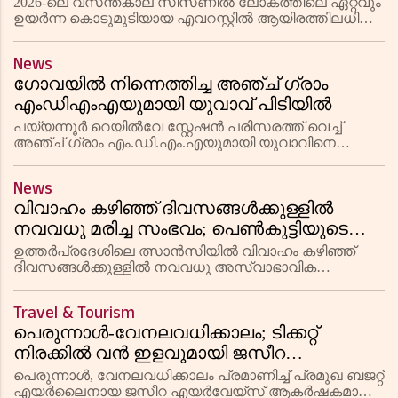
ആയിരത്തിലധികം പേർ
2026-ലെ വസന്തകാല സീസണിൽ ലോകത്തിലെ ഏറ്റവും
ഉയർന്ന കൊടുമുടിയായ എവറസ്റ്റിൽ ആയിരത്തിലധികം
പർവ്വതാരോഹകർ എത്തി റെക്കോർഡ് കുറിച്ചു. ചൈന
ടിബറ്റ് വഴിയുള്ള വടക്കൻ പാത വിലക്കിയതോടെ നേപ്പാൾ
News
വഴി ചരിത്രത്തിലെ ഏറ്റ
ഗോവയിൽ നിന്നെത്തിച്ച അഞ്ച് ഗ്രാം
എംഡിഎംഎയുമായി യുവാവ് പിടിയിൽ
പയ്യന്നൂർ റെയിൽവേ സ്റ്റേഷൻ പരിസരത്ത് വെച്ച്
അഞ്ച് ഗ്രാം എം.ഡി.എം.എയുമായി യുവാവിനെ
പോലീസും ഡാൻസാഫ് സംഘവും ചേർന്ന് അറസ്റ്റ്
ചെയ്തു. ഗോവയിൽ നിന്ന് ട്രെയിൻ മാർഗ്ഗം ലഹരിമരുന്ന്
News
എത്തിച്ച് വിൽപന നടത്തുന്ന പ
വിവാഹം കഴിഞ്ഞ് ദിവസങ്ങൾക്കുള്ളിൽ
നവവധു മരിച്ച സംഭവം; പെൺകുട്ടിയുടെ
പ്രായം കേട്ട് ഞെട്ടി നാട്ടുകാർ
ഉത്തർപ്രദേശിലെ ത്സാൻസിയിൽ വിവാഹം കഴിഞ്ഞ്
ദിവസങ്ങൾക്കുള്ളിൽ നവവധു അസ്വാഭാവിക
സാഹചര്യത്തിൽ മരണപ്പെട്ട സംഭവത്തിൽ ഞെട്ടിക്കുന്ന
വിവരങ്ങൾ പുറത്ത്. മരണാനന്തര നടപടികൾക്കായി
Travel & Tourism
ഔദ്യോഗിക തിരിച്ചറിയൽ രേഖകൾ പരിശോധ
പെരുന്നാൾ-വേനലവധിക്കാലം; ടിക്കറ്റ്
നിരക്കിൽ വൻ ഇളവുമായി ജസീറ
എയർവേയ്‌സ്
പെരുന്നാൾ, വേനലവധിക്കാലം പ്രമാണിച്ച് പ്രമുഖ ബജറ്റ്
എയർലൈനായ ജസീറ എയർവേയ്‌സ് ആകർഷകമായ