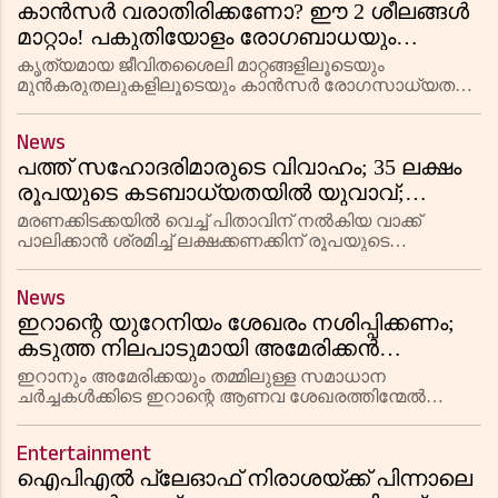
കാൻസർ വരാതിരിക്കണോ? ഈ 2 ശീലങ്ങൾ
മാറ്റാം! പകുതിയോളം രോഗബാധയും
തടയാനാകുമെന്ന് ലോകാരോഗ്യ സംഘടന
കൃത്യമായ ജീവിതശൈലി മാറ്റങ്ങളിലൂടെയും
മുൻകരുതലുകളിലൂടെയും കാൻസർ രോഗസാധ്യത
വലിയൊരു പരിധി വരെ കുറയ്ക്കാൻ സാധിക്കുമെന്ന്
ലോകാരോഗ്യ സംഘടനയുടെ പുതിയ പഠനം
News
വ്യക്തമാക്കുന്നു. പുകവലി, മദ്യപാനം എന്നീ രണ്ട്
പത്ത് സഹോദരിമാരുടെ വിവാഹം; 35 ലക്ഷം
ശീലങ
രൂപയുടെ കടബാധ്യതയിൽ യുവാവ്;
നൊമ്പരമായി മാറി വൈറൽ വീഡിയോ
മരണക്കിടക്കയിൽ വെച്ച് പിതാവിന് നൽകിയ വാക്ക്
പാലിക്കാൻ ശ്രമിച്ച് ലക്ഷക്കണക്കിന് രൂപയുടെ
കടബാധ്യതയിലായ ഒരു യുവാവിൻ്റെ അനുഭവം
സമൂഹമാധ്യമങ്ങളിൽ വൈറലാകുന്നു. പത്ത്
News
സഹോദരിമാരുള്ള കുടുംബത്തിലെ ഏക ആൺതരിയായ
ഇറാന്റെ യുറേനിയം ശേഖരം നശിപ്പിക്കണം;
യ
കടുത്ത നിലപാടുമായി അമേരിക്കൻ
പ്രസിഡന്റ് ട്രംപ്; സമ്മർദ്ദങ്ങൾക്ക്
ഇറാനും അമേരിക്കയും തമ്മിലുള്ള സമാധാന
വഴങ്ങില്ലെന്ന് മസൂദ് പെസെഷ്‌കിയാൻ
ചർച്ചകൾക്കിടെ ഇറാന്റെ ആണവ ശേഖരത്തിന്മേൽ
കടുത്ത വ്യവസ്ഥകളുമായി അമേരിക്കൻ പ്രസിഡന്റ്
ഡൊണാൾഡ് ട്രംപ്. ഇറാന്റെ പക്കലുള്ള സമ്പുഷ്ടീകരിച്ച
Entertainment
യുറേനിയം പൂർണ്ണമായും ഇല്ലാതാക
ഐപിഎൽ പ്ലേഓഫ് നിരാശയ്ക്ക് പിന്നാലെ