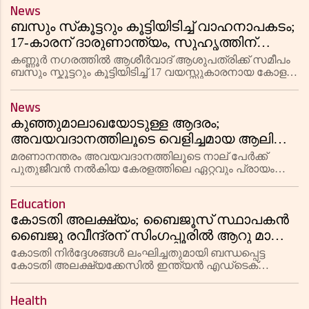
യുവതിക്കെതിരെ പോലീസ് വധശ്രമത്തിന്
News
കേസെടുത്തു. അത്ഭുതകരമായി പരിക്കേൽക്കാത
ബസും സ്‌കൂട്ടറും കൂട്ടിയിടിച്ച് വാഹനാപകടം;
17-കാരന് ദാരുണാന്ത്യം, സുഹൃത്തിന്
പരിക്ക്
കണ്ണൂർ നഗരത്തിൽ ആശീർവാദ് ആശുപത്രിക്ക് സമീപം
ബസും സ്കൂട്ടറും കൂട്ടിയിടിച്ച് 17 വയസ്സുകാരനായ കോളജ്
വിദ്യാർത്ഥി പി. മുഹമ്മദ് റബീഹ് മരിച്ചു. ഒപ്പമുണ്ടായിരുന്ന
സുഹൃത്ത് ഫെബിന് പരിക്കേറ്റു. ചൊവ്വാഴ്ച രാത്ര
News
കുഞ്ഞുമാലാഖയോടുള്ള ആദരം;
അവയവദാനത്തിലൂടെ വെളിച്ചമായ ആലിൻ
ഷെറിൻ്റെ ഓർമ്മക്കായി സപ്ലൈകോ
മരണാനന്തരം അവയവദാനത്തിലൂടെ നാല് പേർക്ക്
'ആലിൻ' നോട്ട് ബുക്കുകൾ പുറത്തിറക്കി
പുതുജീവൻ നൽകിയ കേരളത്തിലെ ഏറ്റവും പ്രായം
കുറഞ്ഞ അവയവദാതാവ് ആലിൻ ഷെറിൻ്റെ
ഓർമ്മക്കായി സപ്ലൈകോ 'ആലിൻ' ബ്രാൻഡ് നോട്ട്
Education
ബുക്കുകൾ പുറത്തിറക്കി. തേവര സേക്രഡ് ഹാർട്ട്
കോടതി അലക്ഷ്യം; ബൈജൂസ് സ്ഥാപകൻ
ബൈജു രവീന്ദ്രന് സിംഗപ്പൂരിൽ ആറു മാസം
തടവുശിക്ഷ
കോടതി നിർദ്ദേശങ്ങൾ ലംഘിച്ചതുമായി ബന്ധപ്പെട്ട
കോടതി അലക്ഷ്യക്കേസിൽ ഇന്ത്യൻ എഡ്‌ടെക്
കമ്പനിയായ ബൈജൂസിന്റെ സ്ഥാപകൻ ബൈജു
രവീന്ദ്രന് സിംഗപ്പൂർ കോടതി ആറു മാസം തടവുശിക്ഷ
Health
വിധിച്ചു. കൂടാതെ, കോടതിച്ചെലവുകൾക്കാ