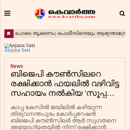
Anjana Sasi
News
ബിജെപി കൗൺസിലറെ
രക്ഷിക്കാൻ ഫയലിൽ വഴിവിട്ട
സഹായം നൽകിയ 'സൂപ്പർ
മന്ത്രിമാർ' ആര്?
കാപ്പ കേസിൽ ജയിലിൽ കഴിയുന്ന
കെഎഎസ്
തിരുവനന്തപുരം കോർപ്പറേഷൻ
ഉദ്യോഗസ്ഥയുടെ
ബിജെപി കൗൺസിലർ ആർ സുഗതനെ
അയോഗ്യതയിൽ നിന്ന് രക്ഷിക്കാൻ