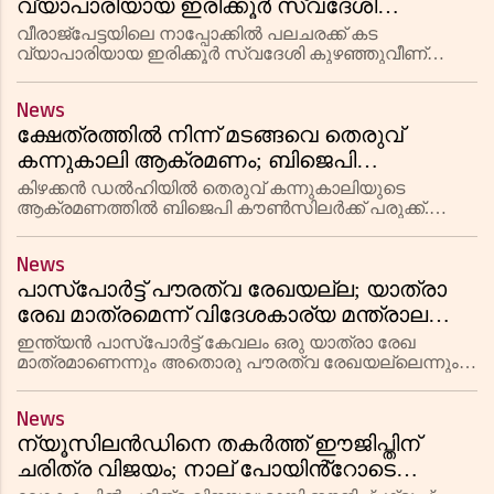
വ്യാപാരിയായ ഇരിക്കൂർ സ്വദേശി
കുഴഞ്ഞുവീണ് മരിച്ചു
വീരാജ്പേട്ടയിലെ നാപ്പോക്കിൽ പലചരക്ക് കട
വ്യാപാരിയായ ഇരിക്കൂർ സ്വദേശി കുഴഞ്ഞുവീണ്
മരിച്ചു. ഇരിക്കൂർ വയക്കരക്കോട് സ്വദേശിയായ
പള്ളിപ്പാത്ത് അബ്ദുറഹ്മാൻ (48) ആണ് മരിച്ചത്. രാവിലെ
News
കട തുറന്ന് രണ്ട് മണിക്കൂ
ക്ഷേത്രത്തിൽ നിന്ന് മടങ്ങവെ തെരുവ്
കന്നുകാലി ആക്രമണം; ബിജെപി
കൗൺസിലറുടെ തലയ്ക്കും വാരിയെല്ലിനും
കിഴക്കൻ ഡൽഹിയിൽ തെരുവ് കന്നുകാലിയുടെ
പരുക്ക്
ആക്രമണത്തിൽ ബിജെപി കൗൺസിലർക്ക് പരുക്ക്.
മണ്ഡാവലി വാർഡ് കൗൺസിലർ ശശി ചന്ദനയ്ക്കാണ്
ആക്രമണത്തിൽ തലയ്ക്കും വാരിയെല്ലുകൾക്കും
News
പരുക്കേറ്റത്. ജൂൺ 24 രാവിലെ ക്ഷേത്രത്തിൽ
പാസ്‌പോർട്ട് പൗരത്വ രേഖയല്ല; യാത്രാ
രേഖ മാത്രമെന്ന് വിദേശകാര്യ മന്ത്രാലയം;
വോട്ടർ പട്ടികയിൽ പേര് ചേർക്കാൻ
ഇന്ത്യൻ പാസ്‌പോർട്ട് കേവലം ഒരു യാത്രാ രേഖ
പാസ്‌പോർട്ട് ഉപയോഗിക്കാനാകില്ല
മാത്രമാണെന്നും അതൊരു പൗരത്വ രേഖയല്ലെന്നും
കേന്ദ്ര വിദേശകാര്യ മന്ത്രാലയം വ്യക്തമാക്കി.
ന്യൂഡൽഹിയിൽ നടന്ന പതിനാലാം പാസ്‌പോർട്ട്
News
സേവാ ദിവസ് പരിപാടിയിലാണ് അധികൃത
ന്യൂസിലൻഡിനെ തകർത്ത് ഈജിപ്തിന്
ചരിത്ര വിജയം; നാല് പോയിൻ്റോടെ