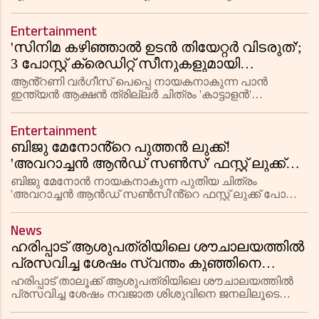
ഓഫറുകൾ പ്രഖ്യാപിച്ചു. തിരഞ്ഞെടുത്ത
സ്ഥലങ്ങളിലേക്ക് വൺ-വേ ടിക്കറ്റുകൾ വെറും 15
Entertainment
കുവൈത്തി ദിനാർ മുതൽ ലഭ്യമാകും. മെയ്
'സിനിമ കഴിഞ്ഞാൽ ഉടൻ തിയേറ്റർ വിടരുത്';
3 പോസ്റ്റ് ക്രെഡിറ്റ് സീനുകളുമായി
ആൻ്റണി വർഗീസിൻ്റെ 'കാട്ടാളൻ'
ആൻ്റണി വർഗീസ് പെപ്പെ നായകനാകുന്ന പാൻ
പെരുന്നാൾ റിലീസായി എത്തും
ഇന്ത്യൻ ആക്ഷൻ ത്രില്ലർ ചിത്രം 'കാട്ടാളൻ'
പെരുന്നാൾ റിലീസായി മെയ് 28 വ്യാഴാഴ്ച
തിയേറ്ററുകളിലെത്തും. സിനിമ കഴിഞ്ഞയുടൻ
Entertainment
പ്രേക്ഷകർ തിയേറ്റർ വിട്ടുപോകരുതെന്നും ചിത്രത്ത
ബിജു മേനോൻ്റെ പുത്തൻ ലുക്ക്!
'അവറാച്ചൻ ആൻഡ് സൺസ്' ഫസ്റ്റ് ലുക്ക്
പോസ്റ്റർ പുറത്തിറങ്ങി
ബിജു മേനോൻ നായകനാകുന്ന പുതിയ ചിത്രം
'അവറാച്ചൻ ആൻഡ് സൺസി'ൻ്റെ ഫസ്റ്റ് ലുക്ക് പോസ്റ്റർ
റിലീസ് ചെയ്തു. നവാഗതനായ തമ്പി സംവിധാനം
ചെയ്യുന്ന ഈ ചിത്രം മാജിക് ഫ്രെയിംസിന്റെ
News
ബാനറിൽ ലിസ്റ്റിൻ സ്റ്റീഫനാണ് നിർമ്മ
ഹരിപ്പാട് ആശുപത്രിയിലെ ശൗചാലയത്തിൽ
പ്രസവിച്ച ശേഷം സ്വന്തം കുഞ്ഞിനെ
ജനലിലൂടെ പുറത്തേക്കെറിഞ്ഞ സംഭവത്തിൽ
ഹരിപ്പാട് താലൂക്ക് ആശുപത്രിയിലെ ശൗചാലയത്തിൽ
19-കാരിക്കെതിരെ പോലീസ് വധശ്രമത്തിന്
പ്രസവിച്ച ശേഷം നവജാത ശിശുവിനെ ജനലിലൂടെ
പുറത്തേക്കെറിഞ്ഞ സംഭവത്തിൽ 19 വയസ്സുകാരിയായ
കേസെടുത്തു