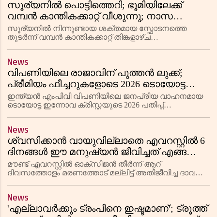
സൂര്യനിൽ പൊട്ടിത്തെറി; ഭൂമിയിലേക്ക്
വമ്പൻ കാന്തികക്കാറ്റ് വീശുന്നു; നാസ
ജാഗ്രതാ നിർദേശം നൽകി,
സൂര്യനിൽ നിന്നുണ്ടായ ശക്തമായ സ്ഫോടനത്തെ
ഉത്തരേന്ത്യയിലും അറോറ പ്രതിഭാസത്തിന്
തുടർന്ന് വമ്പൻ കാന്തികക്കാറ്റ് തിങ്കളാഴ്ച
ഭൂമിയിലെത്തുമെന്ന് ബഹിരാകാശ ഏജൻസികൾ
സാധ്യത
മുന്നറിയിപ്പ് നൽകി. ശനിയാഴ്ച സൂര്യന്റെ
News
ഉപരിതലത്തിലെ 'ആക്ടീവ് റീജിയൻ 4461' എന്ന ഭാ
വിപണിയിലെ രാജാവിന് പുത്തൻ ലുക്ക്;
പ്രീമിയം ഫീച്ചറുകളോടെ 2026 ടൊയോട്ട
ഇന്നോവ ക്രിസ്റ്റ എത്തി; പുതിയ
ഇന്ത്യൻ എംപിവി വിപണിയിലെ ജനപ്രിയ വാഹനമായ
ഡിസൈനിലും പ്രീമിയം ഫീച്ചറുകളിലും
ടൊയോട്ട ഇന്നോവ ക്രിസ്റ്റയുടെ 2026 പതിപ്പ്
പുറത്തിറങ്ങി. 19.72 ലക്ഷം രൂപ മുതൽ എക്സ് ഷോറൂം
ജനപ്രിയ എംപിവിക്ക് പുത്തൻ മാറ്റങ്ങൾ
വിലയുള്ള വാഹനത്തിൽ പുതിയ ഡിസൈൻ മാറ്റങ്ങളും
News
ആഡംബര സൗകര്യങ്ങളും ഉൾപ്പെട
ശ്വസിക്കാൻ വായുവില്ലാതെ എവറസ്റ്റിൽ 6
ദിനങ്ങൾ ഈ മനുഷ്യൻ ജീവിച്ചത് എങ്ങനെ?
ലോകത്തെ ഞെട്ടിച്ച ദാവ ഷെർപ്പയുടെ
മൗണ്ട് എവറസ്റ്റിൽ ഓക്സിജൻ തീർന്ന് ആറ്
വിസ്മയ കഥ ഇങ്ങനെ!
ദിവസത്തോളം മരണത്തോട് മല്ലിട്ട് അതിജീവിച്ച ദാവ
ഷെർപ്പ എന്ന നേപ്പാളി ഗൈഡിന്റെ കഥ
അവിശ്വസനീയമാണ്. എവറസ്റ്റ് കൊടുമുടി കീഴടക്കി
News
മടങ്ങുന്നതിനിടെയാണ് അദ്ദേഹത്തിന് സംഘത്
'എല്ലാവർക്കും ട്രംപിനെ ഇഷ്ടമാണ്'; ട്രൂത്ത്