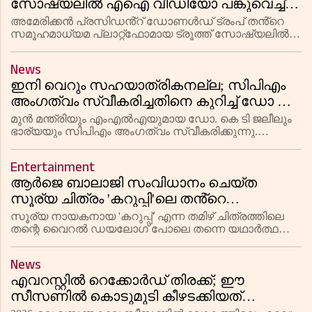
സോഷ്യലിൽ എഐ വീഡിയോ പങ്കുവെച്ച്
അമേരിക്കൻ പ്രസിഡൻ്റ് ട്രംപ്; വൈറലായി
അമേരിക്കൻ പ്രസിഡൻ്റ് ഡോണൾഡ് ട്രംപ് തൻ്റെ
ദൃശ്യങ്ങൾ
സമൂഹമാധ്യമ പ്ലാറ്റ്‌ഫോമായ ട്രൂത്ത് സോഷ്യലിൽ
പങ്കുവെച്ച പുതിയ എഐ വീഡിയോ
സമൂഹമാധ്യമങ്ങളിൽ വൈറലാകുന്നു. 'എല്ലാവർക്കും
News
ഡോണൾഡ് ട്രംപിനെ ഇഷ്ടമാണ്' എന്ന ഗാനത്തിന്റെ
ഇനി വെറും സഹയാത്രികനല്ല; സിപിഎം
അംഗത്വം സ്വീകരിച്ചതിനെ കുറിച്ച് ഡോ കെ
ടി ജലീൽ, ഒപ്പം ഭാര്യയും; പാർട്ടി
മുൻ മന്ത്രിയും എംഎൽഎയുമായ ഡോ. കെ ടി ജലീലും
പ്രതിസന്ധിയിലുള്ളപ്പോൾ ഒപ്പം
ഭാര്യയും സിപിഎം അംഗത്വം സ്വീകരിക്കുന്നു.
കഴിഞ്ഞ രണ്ട് പതിറ്റാണ്ടായി പാർട്ടിയുടെ
നിൽക്കേണ്ടത് ധർമമെന്ന് പ്രതികരണം
സഹയാത്രികനായിരുന്ന അദ്ദേഹം, പ്രതിസന്ധി
Entertainment
ഘട്ടത്തിൽ പാർട്ടിക്കൊപ്പം നിൽക്കേണ്ടത
ആർജെ ബാലാജി സംവിധാനം ചെയ്ത
സൂര്യ ചിത്രം 'കറുപ്പി'ലെ തൻ്റെ
ഡയലോഗിന് പിന്നാലെ, യഥാർത്ഥ
സൂര്യ നായകനായ 'കറുപ്പ്' എന്ന തമിഴ് ചിത്രത്തിലെ
ജീവിതത്തിലും തനിക്ക് ഗൂഗിൾ പേ ചെയ്യാൻ
തന്റെ വൈറൽ ഡയലോഗ് പോലെ തന്നെ യഥാർത്ഥ
ജീവിതത്തിലും തനിക്ക് ഗൂഗിൾ പേ ഉപയോഗിക്കാൻ
അറിയില്ലെന്ന് വെളിപ്പെടുത്തി നടൻ
അറിയില്ലെന്ന് തുറന്നുപറഞ്ഞ് നടൻ ഇന്ദ്രൻസ്.
ഇന്ദ്രൻസ്
News
ആഗോളതലത്തിൽ 200 കോടി ക്ലബ്ബിൽ
എവറസ്റ്റിൽ റെക്കോർഡ് തിരക്ക്; ഈ
സീസണിൽ കൊടുമുടി കീഴടക്കിയത്