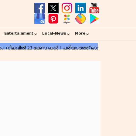
Entertainment
Local-News
More