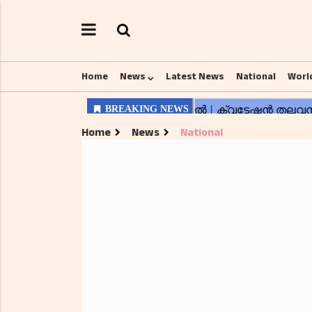
Home
News
Latest News
National
Worl
Home
News
National