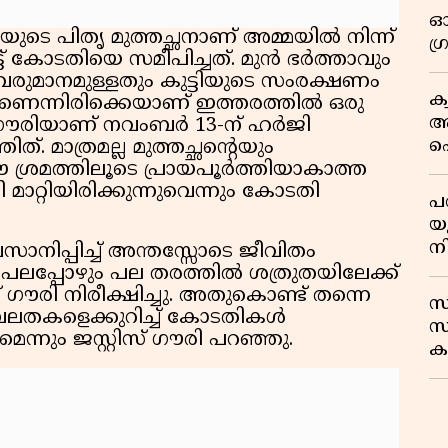
ഓ
ടിയുടെ പിതൃ മുത്തച്ഛനാണ് അമ്മയിൽ നിന്ന്
ഗ
ട് കോടതിയെ സമീപിച്ചത്. മുൻ ഭർത്താവും
വരുമാനമുള്ളതും കുട്ടിയുടെ സംരക്ഷണം
ക
ന്നിരിക്കെയാണ് ഇത്തരത്തിൽ ഒരു
ആ
ിയ ഗൗരിയാണ് നവംബർ 13-ന് ഹർജി
പ
. മാത്രമല്ല മുത്തച്ഛൻ്റെയും
ക
 ശ്രമത്തിലൂടെ പ്രായപൂർത്തിയാകാത്ത
ാറ്റിയിരിക്കുന്നുവെന്നും കോടതി
പ
യ
ന
ിപ്പിച്ച് അന്തസ്സോടെ ജീവിതം
 പലപ്പോഴും പല തരത്തിൽ ശത്രുതയിലേക്ക്
്റിസ് ഗൗരി നിരീക്ഷിച്ചു. അതുകൊണ്ട് തന്നെ
സ
ർബലതകളെക്കുറിച്ച് കോടതികൾ
സ
െന്നും ജസ്റ്റിസ് ഗൗരി പറഞ്ഞു.
കട
ന