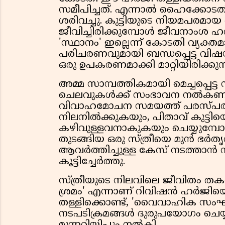
സമീപിച്ചത്. എന്നാൽ ഹൈക്കോടത
ശരിവച്ചു. കുട്ടിയുടെ നിയമപരമാ
ജീവിച്ചിരിക്കുമ്പോൾ ജീവനാംശ ഹ
'സ്ഥാനം' ഇല്ലെന്ന് കോടതി വ്യക്ത
പരിചരണവുമായി ബന്ധപ്പെട്ട വിഷയ
ഒരു ഉപകരണമാക്കി മാറ്റിയിരിക്കുന്ന
അമ്മ സാമ്പത്തികമായി മെച്ചപ്പെട്ട
ചെലവുകൾക്ക് സംഭാവന നൽകണമെന
വിവാഹമോചന സമയത്ത് പരസ്പരം 
നിലനിൽക്കുകയും, പിതാവ് കുട്ടി
കഴിവുള്ളവനാകുകയും ചെയ്യുമ്പ
തുടങ്ങിയ ഒരു സ്ത്രീയെ മുൻ ഭർതൃ
ആവർത്തിച്ചുള്ള കേസ് നടത്താൻ ന
കൂട്ടിച്ചേർത്തു.
സ്ത്രീയുടെ നിലവിലെ ജീവിതം തക
ശ്രമം' എന്നാണ് റിവിഷൻ ഹർജിയെ
തള്ളിക്കൊണ്ട്, 'വൈവാഹിക സംഘ
നടപടിക്രമങ്ങൾ ദുരുപയോഗം ചെയ