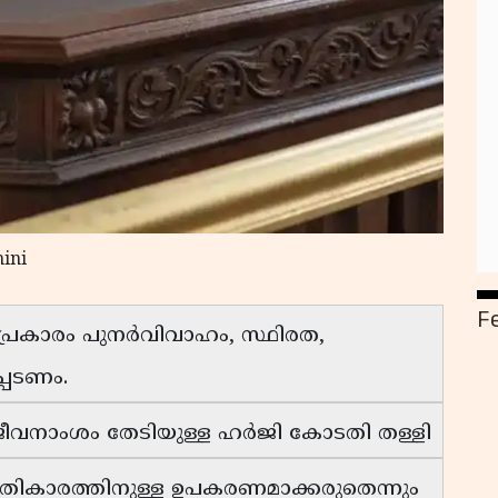
ini
F
പ്രകാരം പുനർവിവാഹം, സ്ഥിരത,
പെടണം.
ജീവനാംശം തേടിയുള്ള ഹർജി കോടതി തള്ളി
തികാരത്തിനുള്ള ഉപകരണമാക്കരുതെന്നും