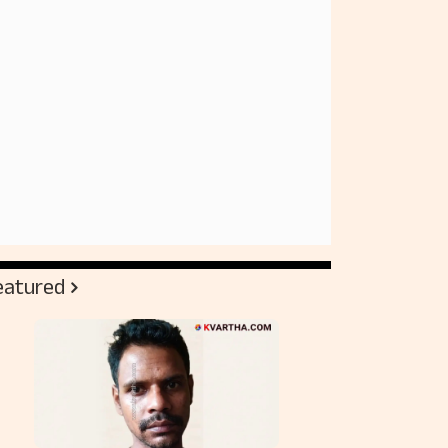
eatured