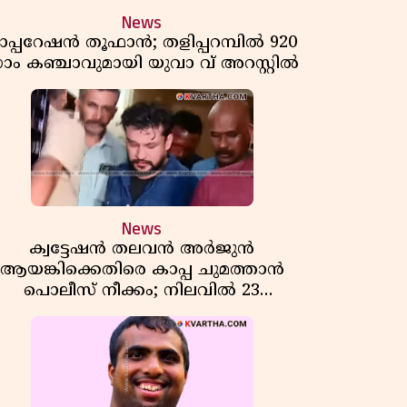
News
പ്പറേഷൻ തൂഫാൻ; തളിപ്പറമ്പിൽ 920
്രാം കഞ്ചാവുമായി യുവാ വ് അറസ്റ്റിൽ
News
ക്വട്ടേഷൻ തലവൻ അർജുൻ
ആയങ്കിക്കെതിരെ കാപ്പ ചുമത്താൻ
പൊലീസ് നീക്കം; നിലവിൽ 23
കേസുകൾ