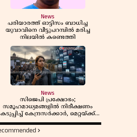
News
പരിയാരത്ത് ഓട്ടിസം ബാധിച്ച
യുവാവിനെ വീട്ടുപറമ്പിൽ മരിച്ച
നിലയിൽ കണ്ടെത്തി
News
സിജെപി പ്രക്ഷോഭം;
സമൂഹമാധ്യമങ്ങളിൽ നിരീക്ഷണം
കടുപ്പിച്ച് കേന്ദ്രസർക്കാർ, മെറ്റയ്ക്ക്
നിർദേശം
ecommended