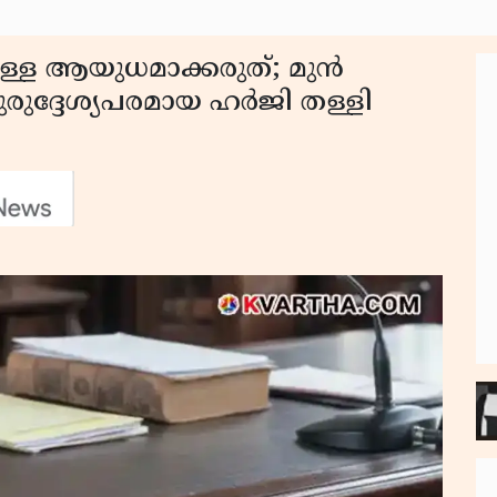
ള്ള ആയുധമാക്കരുത്; മുൻ
ദുരുദ്ദേശ്യപരമായ ഹർജി തള്ളി