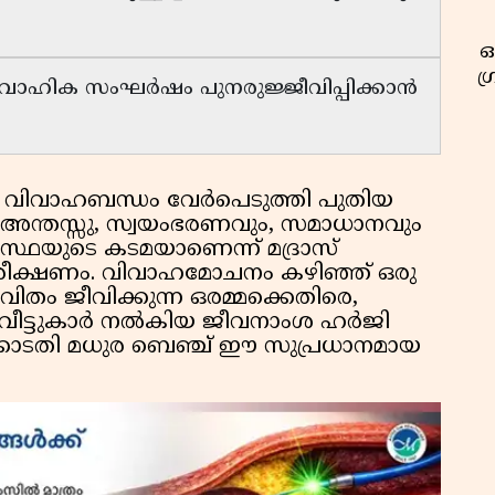
ഓ
ഗ
വാഹിക സംഘർഷം പുനരുജ്ജീവിപ്പിക്കാൻ
 വിവാഹബന്ധം വേർപെടുത്തി പുതിയ
െ അന്തസ്സു, സ്വയംഭരണവും, സമാധാനവും
വസ്ഥയുടെ കടമയാണെന്ന് മദ്രാസ്
ീക്ഷണം. വിവാഹമോചനം കഴിഞ്ഞ് ഒരു
ിതം ജീവിക്കുന്ന ഒരമ്മക്കെതിരെ,
ർതൃവീട്ടുകാർ നൽകിയ ജീവനാംശ ഹർജി
്കോടതി മധുര ബെഞ്ച് ഈ സുപ്രധാനമായ