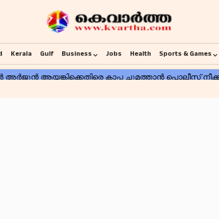
d
Kerala
Gulf
Business
Jobs
Health
Sports & Games