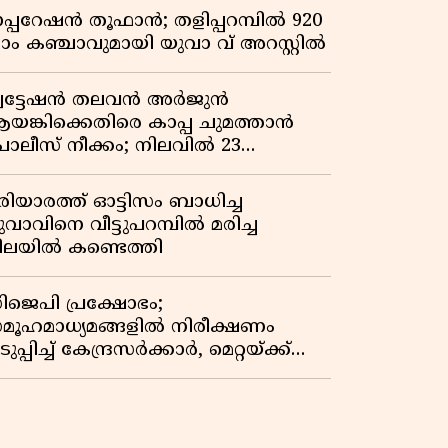
പ്പറേഷൻ തൂഫാൻ; തളിപ്പറമ്പിൽ 920
്രാം കഞ്ചാവുമായി യുവാ വ് അറസ്റ്റിൽ
്വട്ടേഷൻ തലവൻ അർജുൻ
യങ്കിക്കെതിരെ കാപ്പ ചുമത്താൻ
ൊലീസ് നീക്കം; നിലവിൽ 23
േസുകൾ
രിയാരത്ത് ഓട്ടിസം ബാധിച്ച
ുവാവിനെ വീട്ടുപറമ്പിൽ മരിച്ച
ിലയിൽ കണ്ടെത്തി
ിജെപി പ്രക്ഷോഭം;
മൂഹമാധ്യമങ്ങളിൽ നിരീക്ഷണം
ുപ്പിച്ച് കേന്ദ്രസർക്കാർ, മെറ്റയ്ക്ക്
ിർദേശം