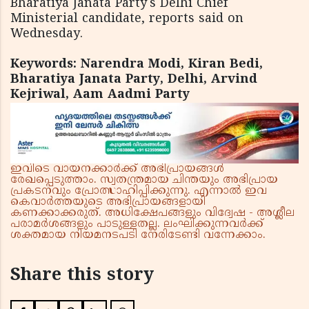
Bharatiya Janata Party's Delhi Chief
Ministerial candidate, reports said on
Wednesday.
Keywords: Narendra Modi, Kiran Bedi,
Bharatiya Janata Party, Delhi, Arvind
Kejriwal, Aam Aadmi Party
ഇവിടെ വായനക്കാർക്ക് അഭിപ്രായങ്ങൾ
രേഖപ്പെടുത്താം. സ്വതന്ത്രമായ ചിന്തയും അഭിപ്രായ
പ്രകടനവും പ്രോത്സാഹിപ്പിക്കുന്നു. എന്നാൽ ഇവ
കെവാർത്തയുടെ അഭിപ്രായങ്ങളായി
കണക്കാക്കരുത്. അധിക്ഷേപങ്ങളും വിദ്വേഷ - അശ്ലീല
പരാമർശങ്ങളും പാടുള്ളതല്ല. ലംഘിക്കുന്നവർക്ക്
ശക്തമായ നിയമനടപടി നേരിടേണ്ടി വന്നേക്കാം.
Share this story