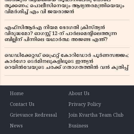
തൂക്കണം; പൊലീസിനെയും ആഭ്യന്തരമന്ത്രിയെയും
വിമർശിച്ച് എം വി ജയരാജൻ
എഫ്സിആർഎ നിയമ ഭേദഗതി ക്രിസ്ത്യൻ
വിരുദ്ധമോ? ഓഗസ്റ്റ് 12-ന് പാർലമെന്റിലെത്തുന്ന
ബില്ലിന് പിന്നിലെ യഥാർത്ഥ അജണ്ട എന്ത്?
ഡെഡിക്കേറ്റഡ് ഫ്രൈറ്റ് കോറിഡോർ പൂർണസജ്ജം;
കാർഗോ ടെർമിനലുകളിലൂടെ ഇന്ത്യൻ
റെയിൽവേയുടെ ചരക്ക് ഗതാഗതത്തിൽ വൻ കുതിപ്പ്
Home
About Us
Contact Us
Privacy Policy
Grievance Redressal
Join Kvartha Team Club
News
Business