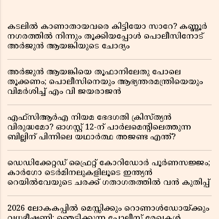
കടലിൽ കാണാതായവരെ കിട്ടിയോ സാറേ? കണ്ണൂർ
നഗരത്തിൽ നിന്നും തൂക്കിയപ്പോൾ പൊലീസിനോട്
അർജുൻ ആയങ്കിയുടെ ചോദ്യം
അർജുൻ ആയങ്കിയെ തൂഫാനിലേതു പോലെ
തൂക്കണം; പൊലീസിനെയും ആഭ്യന്തരമന്ത്രിയെയും
വിമർശിച്ച് എം വി ജയരാജൻ
എഫ്സിആർഎ നിയമ ഭേദഗതി ക്രിസ്ത്യൻ
വിരുദ്ധമോ? ഓഗസ്റ്റ് 12-ന് പാർലമെന്റിലെത്തുന്ന
ബില്ലിന് പിന്നിലെ യഥാർത്ഥ അജണ്ട എന്ത്?
ഡെഡിക്കേറ്റഡ് ഫ്രൈറ്റ് കോറിഡോർ പൂർണസജ്ജം;
കാർഗോ ടെർമിനലുകളിലൂടെ ഇന്ത്യൻ
റെയിൽവേയുടെ ചരക്ക് ഗതാഗതത്തിൽ വൻ കുതിപ്പ്
2026 ലോകകപ്പിൽ മെസ്സിക്കും റൊണാൾഡോയ്ക്കും
വധഭീഷണി; ഞെട്ടിക്കുന്ന പോലീസ് രേഖകൾ