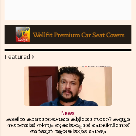
Featured
News
കടലിൽ കാണാതായവരെ കിട്ടിയോ സാറേ? കണ്ണൂർ
നഗരത്തിൽ നിന്നും തൂക്കിയപ്പോൾ പൊലീസിനോട്
അർജുൻ ആയങ്കിയുടെ ചോദ്യം