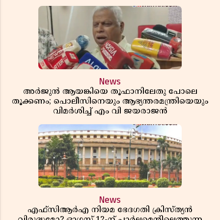
News
അർജുൻ ആയങ്കിയെ തൂഫാനിലേതു പോലെ
തൂക്കണം; പൊലീസിനെയും ആഭ്യന്തരമന്ത്രിയെയും
വിമർശിച്ച് എം വി ജയരാജൻ
News
എഫ്സിആർഎ നിയമ ഭേദഗതി ക്രിസ്ത്യൻ
വിരുദ്ധമോ? ഓഗസ്റ്റ് 12-ന് പാർലമെന്റിലെത്തുന്ന