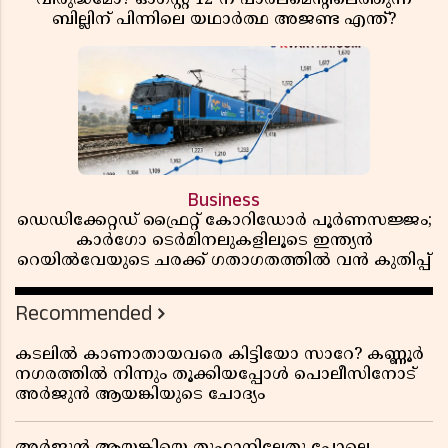
ബില്ലിന് പിന്നിലെ യഥാർത്ഥ അജണ്ട എന്ത്?
Business
ഡെഡിക്കേറ്റഡ് ഫ്രൈറ്റ് കോറിഡോർ പൂർണസജ്ജം;
കാർഗോ ടെർമിനലുകളിലൂടെ ഇന്ത്യൻ
റെയിൽവേയുടെ ചരക്ക് ഗതാഗതത്തിൽ വൻ കുതിപ്പ്
Recommended
കടലിൽ കാണാതായവരെ കിട്ടിയോ സാറേ? കണ്ണൂർ
നഗരത്തിൽ നിന്നും തൂക്കിയപ്പോൾ പൊലീസിനോട്
അർജുൻ ആയങ്കിയുടെ ചോദ്യം
അർജുൻ ആയങ്കിയെ തൂഫാനിലേതു പോലെ