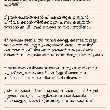
പുറത്ത്
റിട്ടയർ ചെയ്ത ഉടൻ പി എഫ് തുക മുഴുവൻ
പിൻവലിക്കാൻ നിൽക്കരുത്; പണം കൂടുതൽ
നേടാൻ ഇ പി എഫ് ഒയുടെ നിയമം അറിയാം
47 വർഷം ജയിലിൽ! സവർക്കറല്ല, മണ്ടേലയുമല്ല;
ലോകത്തിൽ ഏറ്റവും കൂടുതൽ കാലം തടവിൽ
കഴിഞ്ഞ രാഷ്ട്രീയ തടവുകാരൻ ഇദ്ദേഹം! ഒരു
ഇന്ത്യൻ സ്വാതന്ത്ര്യസമര സേനാനിയുടെ വേറിട്ട കഥ
വന്ദേമാതരം നിർബന്ധമാക്കുന്നതും സവർക്കറെ
പുകഴ്ത്തുന്നതും ആർഎസ്എസ് അജൻഡ;
സർക്കാരിനെതിരെ പിണറായി വിജയൻ
ക്രിമിനലുകൾ ഹീറോകളാകുന്ന കാലം; അർജുൻ
ആയങ്കിമാരും മലയാളിയുടെ സാംസ്കാരിക
വീഴ്ചകളും; നമ്മൾ എങ്ങോട്ടാണ് പോകുന്നത്