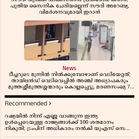
പുതിയ സൈനിക ചേരിയല്ലെന്ന് സൗദി അറേബ്യ,
വിമർശനവുമായി ഇറാൻ
News
ടീച്ചറുടെ മുന്നിൽ നിൽക്കുമ്പോഴാണ് വെടിയേറ്റത്;
തായ്‌ലൻഡ് വെടിവെപ്പിൽ അഞ്ച് അധ്യാപകരും
മുത്തശ്ശീമുത്തശ്ശന്മാരും കൊല്ലപ്പെട്ടു, മരണസംഖ്യ 7;
ഞെട്ടിക്കുന്ന വെളിപ്പെടുത്തലുകൾ
Recommended
റഷ്യയിൽ നിന്ന് എണ്ണ വാങ്ങുന്ന ഇന്ത്യ
ഉൾപ്പെടെയുള്ള രാജ്യങ്ങൾക്ക് 100 ശതമാനം
നികുതി; ട്രംപിന് അധികാരം നൽകി യുഎസ് സെനറ്റ്
ബിൽ പാസാക്കി