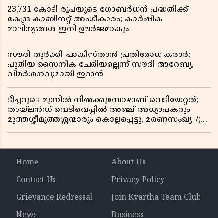
23,731 കോടി രൂപയുടെ ഗോബർധൻ പദ്ധതിക്ക്
കേന്ദ്ര കാബിനറ്റ് അംഗീകാരം; കാർഷിക
മാലിന്യങ്ങൾ ഇനി ഊർജമാകും
സൗദി-തുർക്കി-പാകിസ്താൻ പ്രതിരോധ കരാർ;
പുതിയ സൈനിക ചേരിയല്ലെന്ന് സൗദി അറേബ്യ,
വിമർശനവുമായി ഇറാൻ
ടീച്ചറുടെ മുന്നിൽ നിൽക്കുമ്പോഴാണ് വെടിയേറ്റത്;
തായ്‌ലൻഡ് വെടിവെപ്പിൽ അഞ്ച് അധ്യാപകരും
മുത്തശ്ശീമുത്തശ്ശന്മാരും കൊല്ലപ്പെട്ടു, മരണസംഖ്യ 7;
ഞെട്ടിക്കുന്ന വെളിപ്പെടുത്തലുകൾ
Home
About Us
Contact Us
Privacy Policy
Grievance Redressal
Join Kvartha Team Club
News
Business