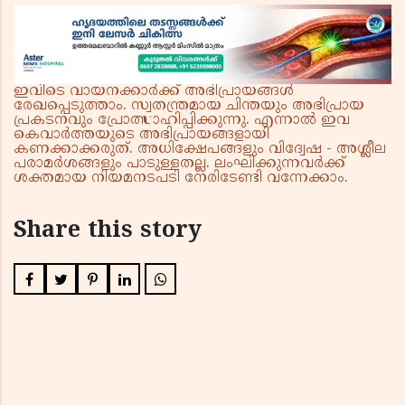
ഇവിടെ വായനക്കാർക്ക് അഭിപ്രായങ്ങൾ
രേഖപ്പെടുത്താം. സ്വതന്ത്രമായ ചിന്തയും അഭിപ്രായ
പ്രകടനവും പ്രോത്സാഹിപ്പിക്കുന്നു. എന്നാൽ ഇവ
കെവാർത്തയുടെ അഭിപ്രായങ്ങളായി
കണക്കാക്കരുത്. അധിക്ഷേപങ്ങളും വിദ്വേഷ - അശ്ലീല
പരാമർശങ്ങളും പാടുള്ളതല്ല. ലംഘിക്കുന്നവർക്ക്
ശക്തമായ നിയമനടപടി നേരിടേണ്ടി വന്നേക്കാം.
Share this story