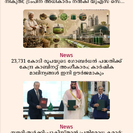
നികുതി; ട്രംപിന് അധികാരം നൽകി യുഎസ് സെനറ്റ്
ബിൽ പാസാക്കി
News
23,731 കോടി രൂപയുടെ ഗോബർധൻ പദ്ധതിക്ക്
കേന്ദ്ര കാബിനറ്റ് അംഗീകാരം; കാർഷിക
മാലിന്യങ്ങൾ ഇനി ഊർജമാകും
News
സൗദി-തുർക്കി-പാകിസ്താൻ പ്രതിരോധ കരാർ;