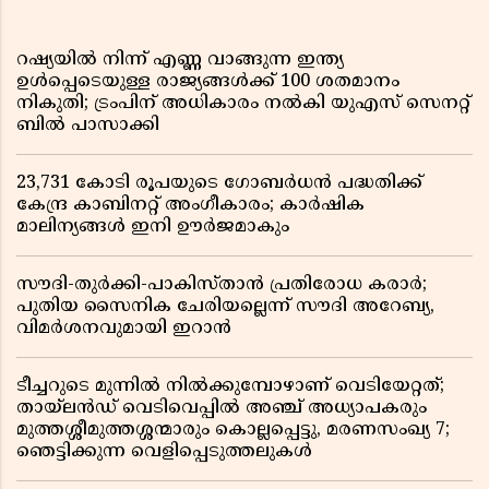
റഷ്യയിൽ നിന്ന് എണ്ണ വാങ്ങുന്ന ഇന്ത്യ
ഉൾപ്പെടെയുള്ള രാജ്യങ്ങൾക്ക് 100 ശതമാനം
നികുതി; ട്രംപിന് അധികാരം നൽകി യുഎസ് സെനറ്റ്
ബിൽ പാസാക്കി
23,731 കോടി രൂപയുടെ ഗോബർധൻ പദ്ധതിക്ക്
കേന്ദ്ര കാബിനറ്റ് അംഗീകാരം; കാർഷിക
മാലിന്യങ്ങൾ ഇനി ഊർജമാകും
സൗദി-തുർക്കി-പാകിസ്താൻ പ്രതിരോധ കരാർ;
പുതിയ സൈനിക ചേരിയല്ലെന്ന് സൗദി അറേബ്യ,
വിമർശനവുമായി ഇറാൻ
ടീച്ചറുടെ മുന്നിൽ നിൽക്കുമ്പോഴാണ് വെടിയേറ്റത്;
തായ്‌ലൻഡ് വെടിവെപ്പിൽ അഞ്ച് അധ്യാപകരും
മുത്തശ്ശീമുത്തശ്ശന്മാരും കൊല്ലപ്പെട്ടു, മരണസംഖ്യ 7;
ഞെട്ടിക്കുന്ന വെളിപ്പെടുത്തലുകൾ