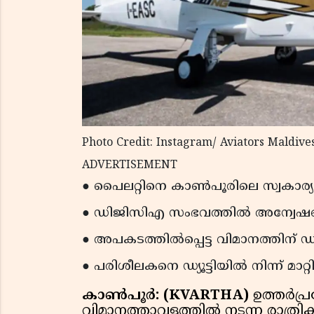
Photo Credit: Instagram/ Aviators Maldive
ADVERTISEMENT
● പൈലറ്റിനെ കാൺപൂരിലെ സ്വകാര്യ 
● ഡിജിസിഎ സംഭവത്തിൽ അന്വേഷണം 
● അപകടത്തിൽപ്പെട്ട വിമാനത്തിന് 
● പരിശീലകനെ ഡ്യൂട്ടിയിൽ നിന്ന് മാറ്റ
കാൺപൂർ: (KVARTHA)
ഉത്തർപ
വിമാനത്താവളത്തിൽ നടന്ന രാത്ര