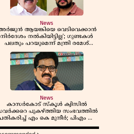
News
'അർജുൻ ആയങ്കിയെ വെടിവെക്കാൻ
നിർദേശം നൽകിയിട്ടില്ല'; ഗുണ്ടകൾ
പലതും പറയുമെന്ന് മന്ത്രി രമേശ്
ചെന്നിത്തല
News
കാസർകോട് സ്കൂൾ ക്വിസിൽ
വർക്കറെ പുകഴ്ത്തിയ സംഭവത്തിൽ
പ്രതികരിച്ച് എം കെ മുനീർ; പിഎം ശ്രീ
പദ്ധതിയിലും പ്രതികരണം