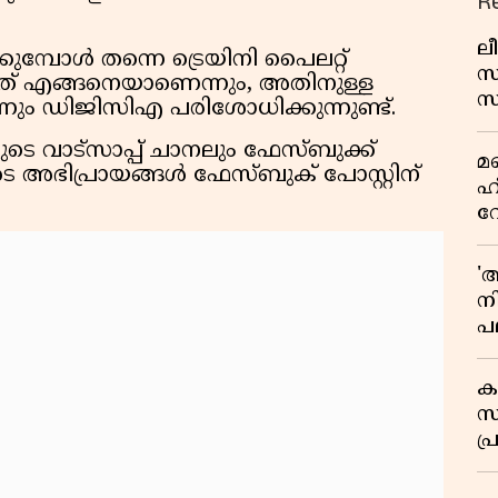
R
ലീ
ുമ്പോൾ തന്നെ ട്രെയിനി പൈലറ്റ്
സ
ിയത് എങ്ങനെയാണെന്നും, അതിനുള്ള
സ
നും ഡിജിസിഎ പരിശോധിക്കുന്നുണ്ട്.
പച
െ വാട്സാപ്പ് ചാനലും ഫേസ്ബുക്ക്
മ
മ
െ അഭിപ്രായങ്ങൾ ഫേസ്ബുക് പോസ്റ്റിന്
വ
ഹ
വ
ഭ
ആ
'
ന
പല
ച
ക
സ
പ്
പ