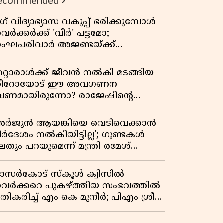
ecommended
ഗ് വിദ്യാഭ്യാസ വകുപ്പ് ഭരിക്കുമ്പോൾ
വർക്കർക്ക് 'വീർ' പട്ടമോ;
ംഘപരിവാർ അജണ്ടയ്ക്ക്
്ചക്കൊടി കാട്ടുന്നതാര്?
ഞ്ചേശ്വരത്തെ ക്വിസ് ചോദ്യം
റ്റൊരാൾക്ക് ജീവൻ നൽകി മടങ്ങിയ
ിവാദമാവുമ്പോൾ
ീറോയോട് ഈ അവഗണന
േണമായിരുന്നോ? രാജേഷിൻ്റെ
ൗതിക ശരീരത്തോടുള്ള അനാദരവിൽ
ളിപ്പടരുന്ന ജനരോഷവും പാഠവും
അർജുൻ ആയങ്കിയെ വെടിവെക്കാൻ
ിർദേശം നൽകിയിട്ടില്ല'; ഗുണ്ടകൾ
തും പറയുമെന്ന് മന്ത്രി രമേശ്
െന്നിത്തല
ാസർകോട് സ്കൂൾ ക്വിസിൽ
വർക്കറെ പുകഴ്ത്തിയ സംഭവത്തിൽ
രതികരിച്ച് എം കെ മുനീർ; പിഎം ശ്രീ
ദ്ധതിയിലും പ്രതികരണം