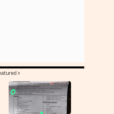
eatured