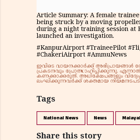
Article Summary: A female trainee 
being struck by a moving propelle
during a night training session at
launched an investigation.
#KanpurAirport #TraineePilot #Fl
#ChakeriAirport #AmmuNews
ഇവിടെ വായനക്കാർക്ക് അഭിപ്രായങ്ങൾ രേഖപ
പ്രകടനവും പ്രോത്സാഹിപ്പിക്കുന്നു. എന
കണക്കാക്കരുത്. അധിക്ഷേപങ്ങളും വിദ്വേഷ
ലംഘിക്കുന്നവർക്ക് ശക്തമായ നിയമനടപടി 
Tags
National News
News
Malaya
Share this story