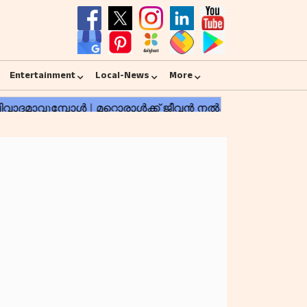
Entertainment
Local-News
More