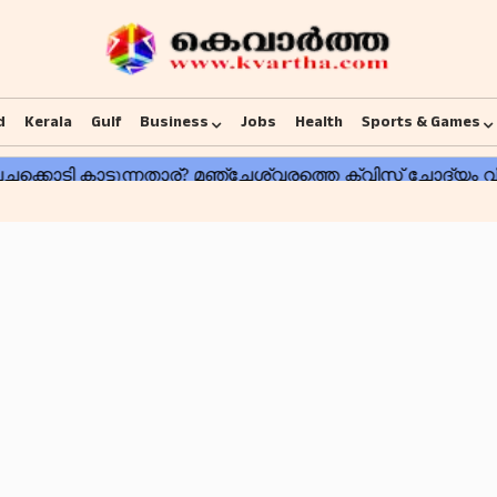
d
Kerala
Gulf
Business
Jobs
Health
Sports & Games