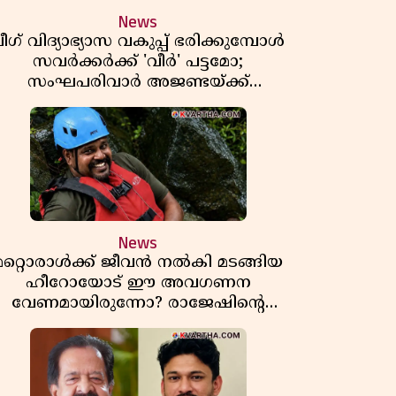
News
ീഗ് വിദ്യാഭ്യാസ വകുപ്പ് ഭരിക്കുമ്പോൾ
സവർക്കർക്ക് 'വീർ' പട്ടമോ;
സംഘപരിവാർ അജണ്ടയ്ക്ക്
പച്ചക്കൊടി കാട്ടുന്നതാര്?
മഞ്ചേശ്വരത്തെ ക്വിസ് ചോദ്യം
വിവാദമാവുമ്പോൾ
News
മറ്റൊരാൾക്ക് ജീവൻ നൽകി മടങ്ങിയ
ഹീറോയോട് ഈ അവഗണന
വേണമായിരുന്നോ? രാജേഷിൻ്റെ
ൗതിക ശരീരത്തോടുള്ള അനാദരവിൽ
ആളിപ്പടരുന്ന ജനരോഷവും പാഠവും