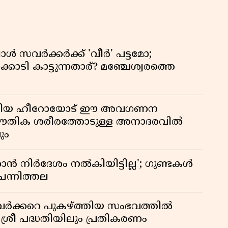
്പോൾ സവർക്കർക്ക് 'വീർ' പട്ടമോ;
ൊടി കാട്ടുന്നതാര്? മഞ്ചേശ്വരത്തെ
ടങ്ങിയ ഹീറോയോട് ഈ അവഗണന
 ഭൗതിക ശരീരത്തോടുള്ള അനാദരവിൽ
ും
 നിർദേശം നൽകിയിട്ടില്ല'; ഗുണ്ടകൾ
ചെന്നിത്തല
ർക്കറെ പുകഴ്ത്തിയ സംഭവത്തിൽ
 ശ്രീ പദ്ധതിയിലും പ്രതികരണം