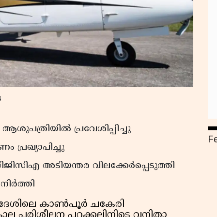
s
ആശുപത്രിയിൽ പ്രവേശിപ്പിച്ചു
F
പ്രഖ്യാപിച്ചു
ഡിജിസിഎ അടിയന്തര വിലക്കേർപ്പെടുത്തി
ിനിർത്തി
്രദേശിലെ കാൺപൂർ ചകേരി
ികാല പരിശീലന പറക്കലിനിടെ വനിതാ