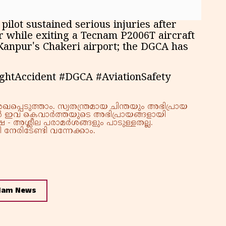
pilot sustained serious injuries after
r while exiting a Tecnam P2006T aircraft
 Kanpur's Chakeri airport; the DGCA has
ightAccident #DGCA #AviationSafety
്പെടുത്താം. സ്വതന്ത്രമായ ചിന്തയും അഭിപ്രായ
്നാൽ ഇവ കെവാർത്തയുടെ അഭിപ്രായങ്ങളായി
 - അശ്ലീല പരാമർശങ്ങളും പാടുള്ളതല്ല.
നേരിടേണ്ടി വന്നേക്കാം.
lam News