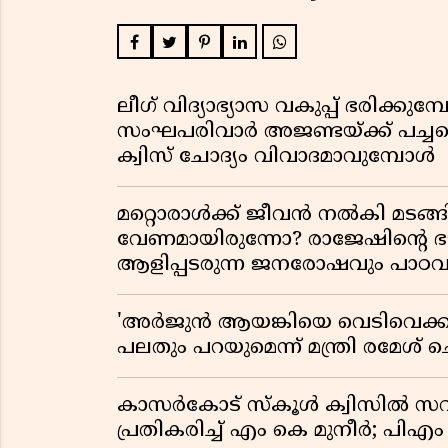
ലീഗ് വിദ്യാഭ്യാസ വകുപ്പ് ഭരിക്കുമ
സംഘപരിവാർ അജണ്ടയ്ക്ക് പച്ചക്ക
ക്വിസ് ചോദ്യം വിവാദമാവുമ്പോൾ
മറ്റൊരാൾക്ക് ജീവൻ നൽകി മ
വേണമായിരുന്നോ? രാജേഷിൻ്റെ
ആളിപ്പടരുന്ന ജനരോഷവും പാഠവ
'അർജുൻ ആയങ്കിയെ വെടിവെക്കാൻ
പലതും പറയുമെന്ന് മന്ത്രി രമേശ് 
കാസർകോട് സ്കൂൾ ക്വിസിൽ സവ
പ്രതികരിച്ച് എം കെ മുനീർ; പിഎം