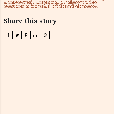
പരാമർശങ്ങളും പാടുള്ളതല്ല. ലംഘിക്കുന്നവർക്ക്
ശക്തമായ നിയമനടപടി നേരിടേണ്ടി വന്നേക്കാം.
Share this story