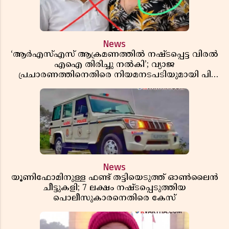
News
‘ആർഎസ്എസ് ആക്രമണത്തിൽ നഷ്ടപ്പെട്ട വിരൽ
എഐ തിരിച്ചു നൽകി’; വ്യാജ
പ്രചാരണത്തിനെതിരെ നിയമനടപടിയുമായി പി
ജയരാജൻ
News
യൂണിഫോമിനുള്ള ഫണ്ട് തട്ടിയെടുത്ത് ഓൺലൈൻ
ചീട്ടുകളി; 7 ലക്ഷം നഷ്ടപ്പെടുത്തിയ
പൊലീസുകാരനെതിരെ കേസ്