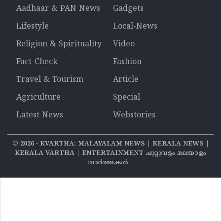
Aadhaar & PAN News
Gadgets
Lifestyle
Local-News
Religion & Spirituality
Video
Fact-Check
Fashion
Travel & Tourism
Article
Agriculture
Special
Latest News
Webstories
©
2026
‧ KVARTHA: MALAYALAM NEWS | KERALA NEWS |
KERALA VARTHA | ENTERTAINMENT ചുറ്റുവട്ടം മലയാളം
വാര്‍ത്തകൾ |