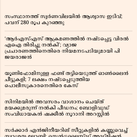
സംസ്ഥാനത്ത് സ്വര്‍ണവിലയില്‍ ആശ്വാസ ഇടിവ്;
പവന് 280 രൂപ കുറഞ്ഞു
‘ആർഎസ്എസ് ആക്രമണത്തിൽ നഷ്ടപ്പെട്ട വിരൽ
എഐ തിരിച്ചു നൽകി’; വ്യാജ
പ്രചാരണത്തിനെതിരെ നിയമനടപടിയുമായി പി
ജയരാജൻ
യൂണിഫോമിനുള്ള ഫണ്ട് തട്ടിയെടുത്ത് ഓൺലൈൻ
ചീട്ടുകളി; 7 ലക്ഷം നഷ്ടപ്പെടുത്തിയ
പൊലീസുകാരനെതിരെ കേസ്
സിനിമയിൽ അവസരം വാഗ്ദാനം ചെയ്ത്
മയക്കുമരുന്ന് നൽകി പീഡനം; ബോളിവുഡ്
സംവിധായകൻ ഷക്കീൽ നൂറാനി അറസ്റ്റിൽ
സർക്കാർ എൻജിനീയറിങ് സീറ്റുകളിൽ കണ്ണുവെച്ച്
സ്വാശ്രയ ലോബി; സെൻട്രലൈസ്ഡ് അഡ്മിഷൻ