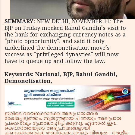
SUMMARY:
NEW DELHI, NOVEMBER 11: The
BJP on Friday mocked Rahul Gandhi’s visit to
the bank for exchanging currency notes as a
“photo opportunity”, and said it only
underlined the demonetisation move’s
success as “privileged dynasties” will now
have to queue up and follow the law.
Keywords: National, BJP, Rahul Gandhi,
Demonetisation,
ഇവിടെ വായനക്കാർക്ക് അഭിപ്രായങ്ങൾ
രേഖപ്പെടുത്താം. സ്വതന്ത്രമായ ചിന്തയും അഭിപ്രായ
പ്രകടനവും പ്രോത്സാഹിപ്പിക്കുന്നു. എന്നാൽ ഇവ
കെവാർത്തയുടെ അഭിപ്രായങ്ങളായി
കണക്കാക്കരുത്. അധിക്ഷേപങ്ങളും വിദ്വേഷ - അശ്ലീല