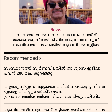
News
സിനിമയിൽ അവസരം വാഗ്ദാനം ചെയ്ത്
മയക്കുമരുന്ന് നൽകി പീഡനം; ബോളിവുഡ്
സംവിധായകൻ ഷക്കീൽ നൂറാനി അറസ്റ്റിൽ
Recommended
സംസ്ഥാനത്ത് സ്വര്‍ണവിലയില്‍ ആശ്വാസ ഇടിവ്;
പവന് 280 രൂപ കുറഞ്ഞു
‘ആർഎസ്എസ് ആക്രമണത്തിൽ നഷ്ടപ്പെട്ട വിരൽ
എഐ തിരിച്ചു നൽകി’; വ്യാജ
പ്രചാരണത്തിനെതിരെ നിയമനടപടിയുമായി പി
ജയരാജൻ
യൂണിഫോമിനുള്ള ഫണ്ട് തട്ടിയെടുത്ത് ഓൺലൈൻ