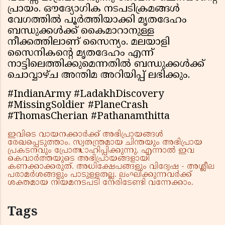
പ്രായം. ഔദ്യോഗിക നടപടിക്രമങ്ങള്‍
വേഗത്തില്‍ പൂര്‍ത്തിയാക്കി മൃതദേഹം
ബന്ധുക്കള്‍ക്ക് കൈമാറാനുള്ള
നീക്കത്തിലാണ് സൈന്യം. മലയാളി
സൈനികന്റെ മൃതദേഹം എന്ന്
നാട്ടിലെത്തിക്കുമെന്നതില്‍ ബന്ധുക്കള്‍ക്ക്
ചൊവ്വാഴ്ച അന്തിമ അറിയിപ്പ് ലഭിക്കും.
#IndianArmy #LadakhDiscovery
#MissingSoldier #PlaneCrash
#ThomasCherian #Pathanamthitta
ഇവിടെ വായനക്കാർക്ക് അഭിപ്രായങ്ങൾ
രേഖപ്പെടുത്താം. സ്വതന്ത്രമായ ചിന്തയും അഭിപ്രായ
പ്രകടനവും പ്രോത്സാഹിപ്പിക്കുന്നു. എന്നാൽ ഇവ
കെവാർത്തയുടെ അഭിപ്രായങ്ങളായി
കണക്കാക്കരുത്. അധിക്ഷേപങ്ങളും വിദ്വേഷ - അശ്ലീല
പരാമർശങ്ങളും പാടുള്ളതല്ല. ലംഘിക്കുന്നവർക്ക്
ശക്തമായ നിയമനടപടി നേരിടേണ്ടി വന്നേക്കാം.
Tags