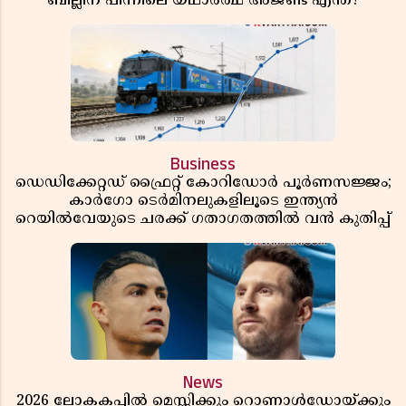
ബില്ലിന് പിന്നിലെ യഥാർത്ഥ അജണ്ട എന്ത്?
Business
ഡെഡിക്കേറ്റഡ് ഫ്രൈറ്റ് കോറിഡോർ പൂർണസജ്ജം;
കാർഗോ ടെർമിനലുകളിലൂടെ ഇന്ത്യൻ
റെയിൽവേയുടെ ചരക്ക് ഗതാഗതത്തിൽ വൻ കുതിപ്പ്
News
2026 ലോകകപ്പിൽ മെസ്സിക്കും റൊണാൾഡോയ്ക്കും