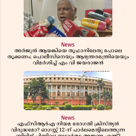
News
അർജുൻ ആയങ്കിയെ തൂഫാനിലേതു പോലെ
തൂക്കണം; പൊലീസിനെയും ആഭ്യന്തരമന്ത്രിയെയും
വിമർശിച്ച് എം വി ജയരാജൻ
News
എഫ്സിആർഎ നിയമ ഭേദഗതി ക്രിസ്ത്യൻ
വിരുദ്ധമോ? ഓഗസ്റ്റ് 12-ന് പാർലമെന്റിലെത്തുന്ന