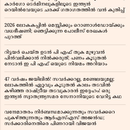
കാർഗോ ടെർമിനലുകളിലൂടെ ഇന്ത്യൻ
റെയിൽവേയുടെ ചരക്ക് ഗതാഗതത്തിൽ വൻ കുതിപ്പ്
2026 ലോകകപ്പിൽ മെസ്സിക്കും റൊണാൾഡോയ്ക്കും
വധഭീഷണി; ഞെട്ടിക്കുന്ന പോലീസ് രേഖകൾ
പുറത്ത്
റിട്ടയർ ചെയ്ത ഉടൻ പി എഫ് തുക മുഴുവൻ
പിൻവലിക്കാൻ നിൽക്കരുത്; പണം കൂടുതൽ
നേടാൻ ഇ പി എഫ് ഒയുടെ നിയമം അറിയാം
47 വർഷം ജയിലിൽ! സവർക്കറല്ല, മണ്ടേലയുമല്ല;
ലോകത്തിൽ ഏറ്റവും കൂടുതൽ കാലം തടവിൽ
കഴിഞ്ഞ രാഷ്ട്രീയ തടവുകാരൻ ഇദ്ദേഹം! ഒരു
ഇന്ത്യൻ സ്വാതന്ത്ര്യസമര സേനാനിയുടെ വേറിട്ട കഥ
വന്ദേമാതരം നിർബന്ധമാക്കുന്നതും സവർക്കറെ
പുകഴ്ത്തുന്നതും ആർഎസ്എസ് അജൻഡ;
സർക്കാരിനെതിരെ പിണറായി വിജയൻ