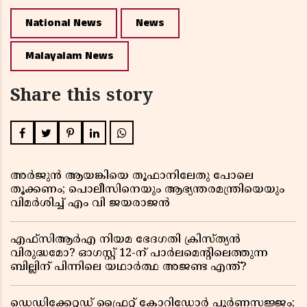
National News
News
Malayalam News
Share this story
അർജുൻ ആയങ്കിയെ തൂഫാനിലേതു പോലെ
തൂക്കണം; പൊലീസിനെയും ആഭ്യന്തരമന്ത്രിയെയും
വിമർശിച്ച് എം വി ജയരാജൻ
എഫ്സിആർഎ നിയമ ഭേദഗതി ക്രിസ്ത്യൻ
വിരുദ്ധമോ? ഓഗസ്റ്റ് 12-ന് പാർലമെന്റിലെത്തുന്ന
ബില്ലിന് പിന്നിലെ യഥാർത്ഥ അജണ്ട എന്ത്?
ഡെഡിക്കേറ്റഡ് ഫ്രൈറ്റ് കോറിഡോർ പൂർണസജ്ജം;