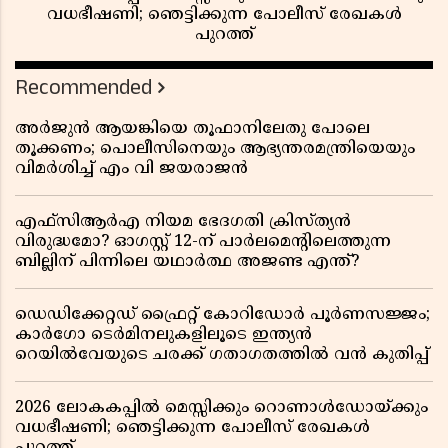
വധഭീഷണി; ഞെട്ടിക്കുന്ന പോലീസ് രേഖകൾ
പുറത്ത്
Recommended
അർജുൻ ആയങ്കിയെ തൂഫാനിലേതു പോലെ
തൂക്കണം; പൊലീസിനെയും ആഭ്യന്തരമന്ത്രിയെയും
വിമർശിച്ച് എം വി ജയരാജൻ
എഫ്സിആർഎ നിയമ ഭേദഗതി ക്രിസ്ത്യൻ
വിരുദ്ധമോ? ഓഗസ്റ്റ് 12-ന് പാർലമെന്റിലെത്തുന്ന
ബില്ലിന് പിന്നിലെ യഥാർത്ഥ അജണ്ട എന്ത്?
ഡെഡിക്കേറ്റഡ് ഫ്രൈറ്റ് കോറിഡോർ പൂർണസജ്ജം;
കാർഗോ ടെർമിനലുകളിലൂടെ ഇന്ത്യൻ
റെയിൽവേയുടെ ചരക്ക് ഗതാഗതത്തിൽ വൻ കുതിപ്പ്
2026 ലോകകപ്പിൽ മെസ്സിക്കും റൊണാൾഡോയ്ക്കും
വധഭീഷണി; ഞെട്ടിക്കുന്ന പോലീസ് രേഖകൾ
പുറത്ത്