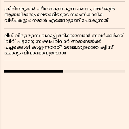
ക്രിമിനലുകൾ ഹീറോകളാകുന്ന കാലം; അർജുൻ
ആയങ്കിമാരും മലയാളിയുടെ സാംസ്കാരിക
വീഴ്ചകളും; നമ്മൾ എങ്ങോട്ടാണ് പോകുന്നത്
ലീഗ് വിദ്യാഭ്യാസ വകുപ്പ് ഭരിക്കുമ്പോൾ സവർക്കർക്ക്
'വീർ' പട്ടമോ; സംഘപരിവാർ അജണ്ടയ്ക്ക്
പച്ചക്കൊടി കാട്ടുന്നതാര്? മഞ്ചേശ്വരത്തെ ക്വിസ്
ചോദ്യം വിവാദമാവുമ്പോൾ