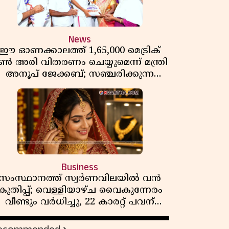
News
ഈ ഓണക്കാലത്ത് 1,65,000 മെട്രിക്
ൺ അരി വിതരണം ചെയ്യുമെന്ന് മന്ത്രി
അനൂപ് ജേക്കബ്; സഞ്ചരിക്കുന്ന
റേഷൻ കടകൾക്ക് തുടക്കം
Business
സംസ്ഥാനത്ത് സ്വർണവിലയിൽ വൻ
കുതിപ്പ്; വെള്ളിയാഴ്ച വൈകുന്നേരം
വീണ്ടും വർധിച്ചു, 22 കാരറ്റ് പവന്
1,10,920 രൂപയായി