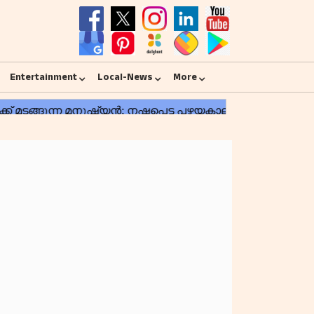
Entertainment
Local-News
More