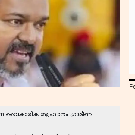
F
എന്ന വൈകാരിക ആഹ്വാനം ഗ്രാമീണ