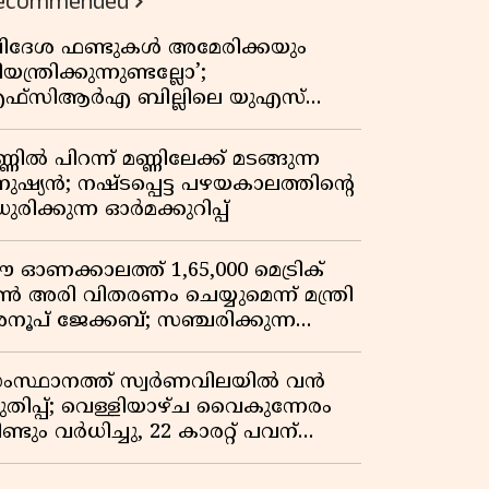
ecommended
വിദേശ ഫണ്ടുകൾ അമേരിക്കയും
യന്ത്രിക്കുന്നുണ്ടല്ലോ’;
ഫ്സിആർഎ ബില്ലിലെ യുഎസ്
ിമർശനങ്ങൾക്ക് മറുപടിയുമായി ഇന്ത്യ
്ണിൽ പിറന്ന് മണ്ണിലേക്ക് മടങ്ങുന്ന
നുഷ്യൻ; നഷ്ടപ്പെട്ട പഴയകാലത്തിൻ്റെ
ുരിക്കുന്ന ഓർമക്കുറിപ്പ്
 ഓണക്കാലത്ത് 1,65,000 മെട്രിക്
ൺ അരി വിതരണം ചെയ്യുമെന്ന് മന്ത്രി
നൂപ് ജേക്കബ്; സഞ്ചരിക്കുന്ന
േഷൻ കടകൾക്ക് തുടക്കം
ംസ്ഥാനത്ത് സ്വർണവിലയിൽ വൻ
ുതിപ്പ്; വെള്ളിയാഴ്ച വൈകുന്നേരം
ണ്ടും വർധിച്ചു, 22 കാരറ്റ് പവന്
,10,920 രൂപയായി