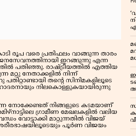
R
‘
നി
എ
വ
മണ
മ
ോടി രൂപ വരെ പ്രതിഫലം വാങ്ങുന്ന താരം
മധ
് ജനസേവനത്തിനായി ഇറങ്ങുന്നു എന്ന
ിൽ പതിഞ്ഞു. രാഷ്ട്രീയത്തിൽ എത്തിയ
റ്റു നേതാക്കളിൽ നിന്ന്
ഈ
നു പതിറ്റാണ്ടായി തന്റെ സിനിമകളിലൂടെ
ട
ോദരനായും നിലകൊള്ളുകയായിരുന്നു
അ
റ
്നെ നോക്കേണ്ടത് നിങ്ങളുടെ കടമയാണ്'
സ
മിഴ്നാട്ടിലെ ഗ്രാമീണ മേഖലകളിൽ വലിയ
ക
ം വോട്ടാക്കി മാറ്റുന്നതിൽ വിജയ്
വീ
 ശരീരഭാഷയിലൂടെയും പൂർണ വിജയം
1