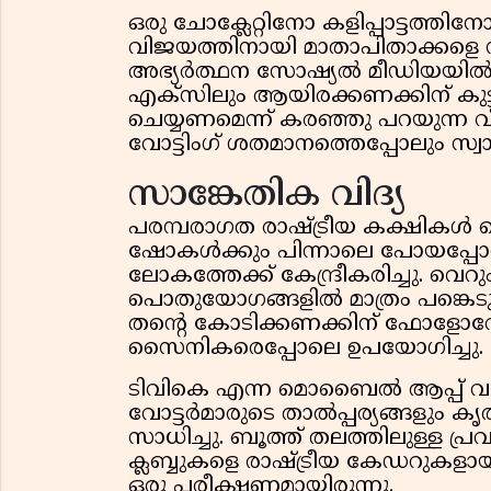
ഒരു ചോക്ലേറ്റിനോ കളിപ്പാട്ടത്തി
വിജയത്തിനായി മാതാപിതാക്കളെ ന
അഭ്യർത്ഥന സോഷ്യൽ മീഡിയയിൽ തരം
എക്സിലും ആയിരക്കണക്കിന് കുട്ടി
ചെയ്യണമെന്ന് കരഞ്ഞു പറയുന്ന വീ
വോട്ടിംഗ് ശതമാനത്തെപ്പോലും സ്വാധ
സാങ്കേതിക വിദ്യ
പരമ്പരാഗത രാഷ്ട്രീയ കക്ഷിക
ഷോകൾക്കും പിന്നാലെ പോയപ്പോൾ
ലോകത്തേക്ക് കേന്ദ്രീകരിച്ചു. വ
പൊതുയോഗങ്ങളിൽ മാത്രം പങ്കെ
തന്റെ കോടിക്കണക്കിന് ഫോളോ
സൈനികരെപ്പോലെ ഉപയോഗിച്ചു.
ടിവികെ എന്ന മൊബൈൽ ആപ്പ് വഴ
വോട്ടർമാരുടെ താൽപ്പര്യങ്ങളും കൃ
സാധിച്ചു. ബൂത്ത് തലത്തിലുള്ള പ
ക്ലബ്ബുകളെ രാഷ്ട്രീയ കേഡറുക
ഒരു പരീക്ഷണമായിരുന്നു.