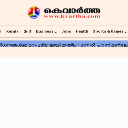
d
Kerala
Gulf
Business
Jobs
Health
Sports & Games