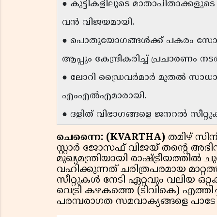
● കുട്ടികളിലൂടെ മാതാപിതാക്കളുടെ വോ
വൻ വിജയമായി.
● പൊതുയോഗങ്ങൾക്ക് പകരം സോ
ആപ്പും കേന്ദ്രീകരിച്ച് പ്രചാരണം നടത
● ലോറി ഡ്രൈവർമാർ മുതൽ സാധ
എംഎൽഎമാരായി.
● ദളിത് വിഭാഗങ്ങളെ ജനറൽ സീറ്റുകളിൽ
ചെന്നൈ: (KVARTHA)
തമിഴ് സി
സ്റ്റാർ ജോസഫ് വിജയ് തന്റെ അഭിനയ
മുഖ്യമന്ത്രിയായി രാഷ്ട്രീയത്തിൽ ച
വഹിക്കുന്നത് ചരിത്രപരമായ മാറ്
സീറ്റുകൾ നേടി ഏറ്റവും വലിയ ഒറ്
വെട്രി കഴകത്തെ (ടിവികെ) എത്തിച്
പരമ്പരാഗത സമവാക്യങ്ങളെ പാടേ ത