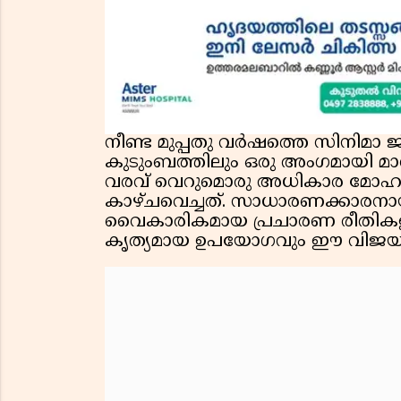
നീണ്ട മുപ്പതു വർഷത്തെ സിനിമാ 
കുടുംബത്തിലും ഒരു അംഗമായി മാറി
വരവ് വെറുമൊരു അധികാര മോഹമല്ല
കാഴ്ചവെച്ചത്. സാധാരണക്കാരനായ വോ
വൈകാരികമായ പ്രചാരണ രീതികളു
കൃത്യമായ ഉപയോഗവും ഈ വിജയത്തി