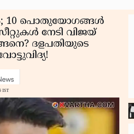
തം; 10 പൊതുയോഗങ്ങൾ
ീറ്റുകൾ നേടി വിജയ്
എങ്ങനെ? ദളപതിയുടെ
ോട്ടുവിദ്യ!
6 IST