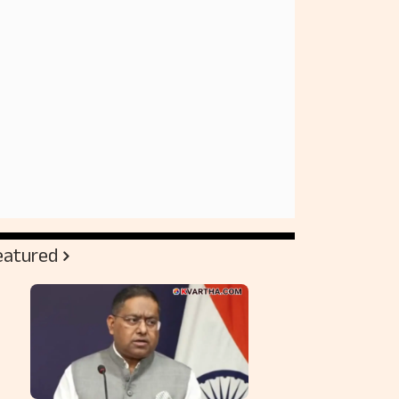
eatured