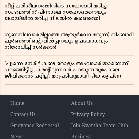
നീറ്റ് പരിശീലനത്തിനിടെ സഹോദരി മരിച്ച
സംഭവത്തിന് പിന്നാലെ സഹോദരനെയും
ലോഡ്ജിൽ മരിച്ച നിലയിൽ കണ്ടെത്തി
ഗുണനിലവാരമില്ലാത്ത ആയുർവേദ മരുന്ന്; നിംബാദി
ചൂർണത്തിൻ്റെ വിൽപ്പനയും ഉപയോഗവും
നിരോധിച്ച് സർക്കാർ
'എന്നെ നേരിട്ട് കണ്ട ഒരാളും അഹങ്കാരിയാണെന്ന്
പറഞ്ഞിട്ടില്ല, കമൻ്റിടുന്നവർ പറയുന്നതുപോലെ
ജീവിക്കാൻ പറ്റില്ല'; മറുപടിയുമായി ദിയ കൃഷ്ണ
Home
About Us
Contact Us
Privacy Policy
Grievance Redressal
Join Kvartha Team Club
News
Business