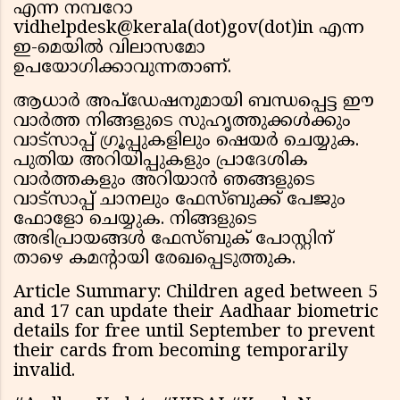
എന്ന നമ്പറോ
vidhelpdesk@kerala(dot)gov(dot)in എന്ന
ഇ-മെയിൽ വിലാസമോ
ഉപയോഗിക്കാവുന്നതാണ്.
ആധാർ അപ്‌ഡേഷനുമായി ബന്ധപ്പെട്ട ഈ
വാർത്ത നിങ്ങളുടെ സുഹൃത്തുക്കൾക്കും
വാട്സാപ്പ് ഗ്രൂപ്പുകളിലും ഷെയർ ചെയ്യുക.
പുതിയ അറിയിപ്പുകളും പ്രാദേശിക
വാർത്തകളും അറിയാൻ ഞങ്ങളുടെ
വാട്സാപ്പ് ചാനലും ഫേസ്ബുക്ക് പേജും
ഫോളോ ചെയ്യുക. നിങ്ങളുടെ
അഭിപ്രായങ്ങൾ ഫേസ്ബുക് പോസ്റ്റിന്
താഴെ കമൻ്റായി രേഖപ്പെടുത്തുക.
Article Summary: Children aged between 5
and 17 can update their Aadhaar biometric
details for free until September to prevent
their cards from becoming temporarily
invalid.