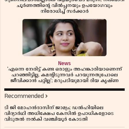
ചൂർണത്തിൻ്റെ വിൽപ്പനയും ഉപയോഗവും
നിരോധിച്ച് സർക്കാർ
News
'എന്നെ നേരിട്ട് കണ്ട ഒരാളും അഹങ്കാരിയാണെന്ന്
പറഞ്ഞിട്ടില്ല, കമൻ്റിടുന്നവർ പറയുന്നതുപോലെ
ജീവിക്കാൻ പറ്റില്ല'; മറുപടിയുമായി ദിയ കൃഷ്ണ
Recommended
ടി ജി മോഹൻദാസിന് ജാമ്യം; ഡൽഹിയിലെ
വിദ്യാർഥി അധിക്ഷേപ കേസിൽ ഉപാധികളോടെ
വിടുതൽ നൽകി വഞ്ചിയൂർ കോടതി