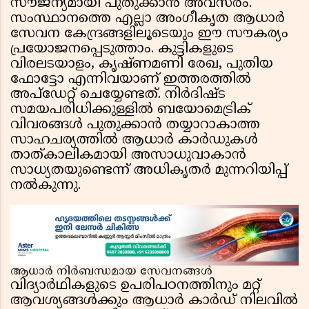
സൗജന്യമായി പുതുക്കാൻ അവസരം.
സംസ്ഥാനത്തെ എല്ലാ അംഗീകൃത ആധാർ
സേവന കേന്ദ്രങ്ങളിലൂടെയും ഈ സൗകര്യം
പ്രയോജനപ്പെടുത്താം. കുട്ടികളുടെ
വിരലടയാളം, കൃഷ്ണമണി രേഖ, പുതിയ
ഫോട്ടോ എന്നിവയാണ് ഇത്തരത്തിൽ
അപ്‌ഡേറ്റ് ചെയ്യേണ്ടത്. നിർദിഷ്ട
സമയപരിധിക്കുള്ളിൽ ബയോമെട്രിക്
വിവരങ്ങൾ പുതുക്കാൻ തയ്യാറാകാത്ത
സാഹചര്യത്തിൽ ആധാർ കാർഡുകൾ
താത്കാലികമായി അസാധുവാകാൻ
സാധ്യതയുണ്ടെന്ന് അധികൃതർ മുന്നറിയിപ്പ്
നൽകുന്നു.
ആധാർ നിർബന്ധമായ സേവനങ്ങൾ
വിദ്യാർഥികളുടെ ഉപരിപഠനത്തിനും മറ്റ്
ആവശ്യങ്ങൾക്കും ആധാർ കാർഡ് നിലവിൽ