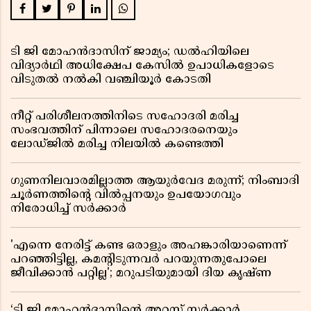
ടി ജി മോഹൻദാസിന് ജാമ്യം; ഡൽഹിയിലെ
വിദ്യാർഥി അധിക്ഷേപ കേസിൽ ഉപാധികളോടെ
വിടുതൽ നൽകി വഞ്ചിയൂർ കോടതി
നീറ്റ് പരിശീലനത്തിനിടെ സഹോദരി മരിച്ച
സംഭവത്തിന് പിന്നാലെ സഹോദരനെയും
ലോഡ്ജിൽ മരിച്ച നിലയിൽ കണ്ടെത്തി
ഗുണനിലവാരമില്ലാത്ത ആയുർവേദ മരുന്ന്; നിംബാദി
ചൂർണത്തിൻ്റെ വിൽപ്പനയും ഉപയോഗവും
നിരോധിച്ച് സർക്കാർ
'എന്നെ നേരിട്ട് കണ്ട ഒരാളും അഹങ്കാരിയാണെന്ന്
പറഞ്ഞിട്ടില്ല, കമൻ്റിടുന്നവർ പറയുന്നതുപോലെ
ജീവിക്കാൻ പറ്റില്ല'; മറുപടിയുമായി ദിയ കൃഷ്ണ
‘ടി ജി മോഹൻദാസിൻ്റെ അറസ്റ്റ് സർക്കാർ