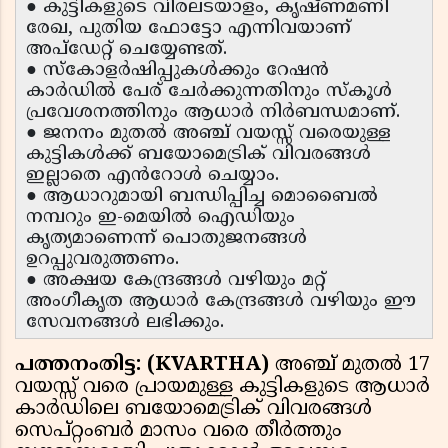
● കുട്ടികളുടെ വിരലടയാളം, കൃഷ്ണമണി
രേഖ, പുതിയ ഫോട്ടോ എന്നിവയാണ്
അപ്‌ഡേറ്റ് ചെയ്യേണ്ടത്.
● സ്കോളർഷിപ്പുകൾക്കും റേഷൻ
കാർഡിൽ പേര് ചേർക്കുന്നതിനും സ്കൂൾ
പ്രവേശനത്തിനും ആധാർ നിർബന്ധമാണ്.
● ജനനം മുതൽ അഞ്ച് വയസ്സ് വരെയുള്ള
കുട്ടികൾക്ക് ബയോമെട്രിക് വിവരങ്ങൾ
ഇല്ലാതെ എൻറോൾ ചെയ്യാം.
● ആധാറുമായി ബന്ധിപ്പിച്ച മൊബൈൽ
നമ്പറും ഇ-മെയിൽ ഐഡിയും
കൃത്യമാണെന്ന് പൊതുജനങ്ങൾ
ഉറപ്പുവരുത്തണം.
● അക്ഷയ കേന്ദ്രങ്ങൾ വഴിയും മറ്റ്
അംഗീകൃത ആധാർ കേന്ദ്രങ്ങൾ വഴിയും ഈ
സേവനങ്ങൾ ലഭിക്കും.
പത്തനംതിട്ട: (KVARTHA)
അഞ്ച് മുതൽ 17
വയസ്സ് വരെ പ്രായമുള്ള കുട്ടികളുടെ ആധാർ
കാർഡിലെ ബയോമെട്രിക് വിവരങ്ങൾ
സെപ്റ്റംബർ മാസം വരെ തീർത്തും