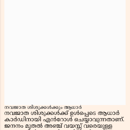
നവജാത ശിശുക്കൾക്കും ആധാർ
നവജാത ശിശുക്കൾക്ക് ഉൾപ്പെടെ ആധാർ
കാർഡിനായി എൻറോൾ ചെയ്യാവുന്നതാണ്.
ജനനം മുതൽ അഞ്ച് വയസ്സ് വരെയുള്ള