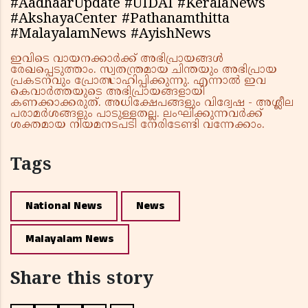
#AadhaarUpdate #UIDAI #KeralaNews
#AkshayaCenter #Pathanamthitta
#MalayalamNews #AyishNews
ഇവിടെ വായനക്കാർക്ക് അഭിപ്രായങ്ങൾ
രേഖപ്പെടുത്താം. സ്വതന്ത്രമായ ചിന്തയും അഭിപ്രായ
പ്രകടനവും പ്രോത്സാഹിപ്പിക്കുന്നു. എന്നാൽ ഇവ
കെവാർത്തയുടെ അഭിപ്രായങ്ങളായി
കണക്കാക്കരുത്. അധിക്ഷേപങ്ങളും വിദ്വേഷ - അശ്ലീല
പരാമർശങ്ങളും പാടുള്ളതല്ല. ലംഘിക്കുന്നവർക്ക്
ശക്തമായ നിയമനടപടി നേരിടേണ്ടി വന്നേക്കാം.
Tags
National News
News
Malayalam News
Share this story