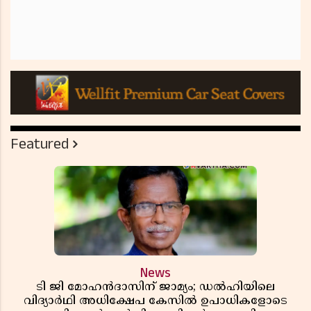
Featured
News
ടി ജി മോഹൻദാസിന് ജാമ്യം; ഡൽഹിയിലെ
വിദ്യാർഥി അധിക്ഷേപ കേസിൽ ഉപാധികളോടെ