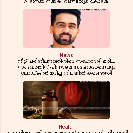
വിടുതൽ നൽകി വഞ്ചിയൂർ കോടതി
News
നീറ്റ് പരിശീലനത്തിനിടെ സഹോദരി മരിച്ച
സംഭവത്തിന് പിന്നാലെ സഹോദരനെയും
ലോഡ്ജിൽ മരിച്ച നിലയിൽ കണ്ടെത്തി
Health
ഗുണനിലവാരമില്ലാത്ത ആയുർവേദ മരുന്ന്; നിംബാദി