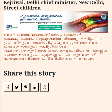
Kejriwal, Delhi chief minister, New Delhi,
Street children
ഇവിടെ വായനക്കാർക്ക് അഭിപ്രായങ്ങൾ
രേഖപ്പെടുത്താം. സ്വതന്ത്രമായ ചിന്തയും അഭിപ്രായ
പ്രകടനവും പ്രോത്സാഹിപ്പിക്കുന്നു. എന്നാൽ ഇവ
കെവാർത്തയുടെ അഭിപ്രായങ്ങളായി
കണക്കാക്കരുത്. അധിക്ഷേപങ്ങളും വിദ്വേഷ - അശ്ലീല
പരാമർശങ്ങളും പാടുള്ളതല്ല. ലംഘിക്കുന്നവർക്ക്
ശക്തമായ നിയമനടപടി നേരിടേണ്ടി വന്നേക്കാം.
Share this story