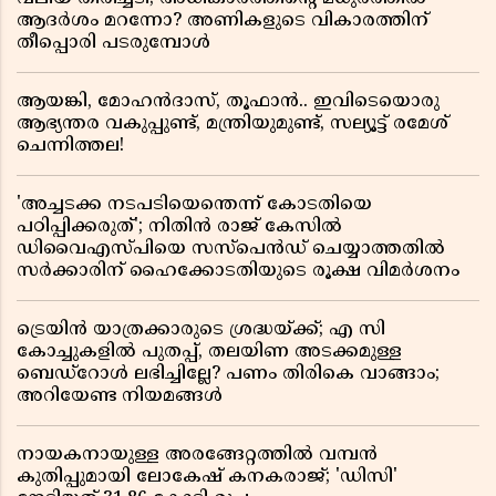
ആദർശം മറന്നോ? അണികളുടെ വികാരത്തിന്
തീപ്പൊരി പടരുമ്പോൾ
ആയങ്കി, മോഹൻദാസ്, തൂഫാൻ.. ഇവിടെയൊരു
ആഭ്യന്തര വകുപ്പുണ്ട്, മന്ത്രിയുമുണ്ട്, സല്യൂട്ട് രമേശ്‌
ചെന്നിത്തല!
'അച്ചടക്ക നടപടിയെന്തെന്ന് കോടതിയെ
പഠിപ്പിക്കരുത്'; നിതിൻ രാജ് കേസിൽ
ഡിവൈഎസ്പിയെ സസ്പെൻഡ് ചെയ്യാത്തതിൽ
സർക്കാരിന് ഹൈക്കോടതിയുടെ രൂക്ഷ വിമർശനം
ട്രെയിൻ യാത്രക്കാരുടെ ശ്രദ്ധയ്ക്ക്; എ സി
കോച്ചുകളിൽ പുതപ്പ്, തലയിണ അടക്കമുള്ള
ബെഡ്റോൾ ലഭിച്ചില്ലേ? പണം തിരികെ വാങ്ങാം;
അറിയേണ്ട നിയമങ്ങൾ
നായകനായുള്ള അരങ്ങേറ്റത്തിൽ വമ്പൻ
കുതിപ്പുമായി ലോകേഷ് കനകരാജ്; 'ഡിസി'