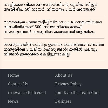
നാളികേര വികസന ബോർഡിൻ്റെ പുതിയ സിഇഒ
ആയി ദീപ ഡി നായർ; നിയമനം 5 വർഷത്തേക്ക് ​​​​​​​
രാമക്ഷേത്ര ഫണ്ട് തട്ടിപ്പ് വിവാദം; പ്രധാനമന്ത്രിയുടെ
വസതിയിലേക്ക് 500 സന്ന്യാസിമാർ മാർച്ച്
നടത്തുമ്പോൾ തെരുവിൽ കത്തുന്നത് ആത്മീയ
രോഷം
ശാസ്ത്രത്തിന് പോലും ഉത്തരം കണ്ടെത്താനാവാത്ത
ഇന്ത്യയിലെ 5 വലിയ രഹസ്യങ്ങൾ! ഇതിൽ പലതും
നിങ്ങൾ ഇതുവരെ കേട്ടിട്ടുണ്ടാകില്ല!
Home
About Us
Contact Us
Privacy Policy
Grievance Redressal
Join Kvartha Team Club
News
Business