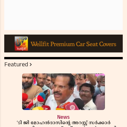
Featured
News
‘ടി ജി മോഹൻദാസിൻ്റെ അറസ്റ്റ് സർക്കാർ