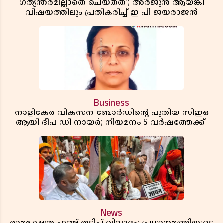
ഗത്യന്തരമില്ലാതെ ചെയ്തത്’; അർജുൻ ആയങ്കി
വിഷയത്തിലും പ്രതികരിച്ച് ഇ പി ജയരാജൻ
Business
നാളികേര വികസന ബോർഡിൻ്റെ പുതിയ സിഇഒ
ആയി ദീപ ഡി നായർ; നിയമനം 5 വർഷത്തേക്ക് ​​​​​​​
News
രാമക്ഷേത്ര ഫണ്ട് തട്ടിപ്പ് വിവാദം; പ്രധാനമന്ത്രിയുടെ