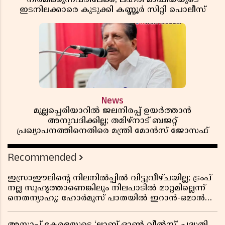
ഇടനിലക്കാരെ കുടുക്കി കണ്ണൂർ സിറ്റി പൊലീസ്
News
മുല്ലപ്പെരിയാറിൽ ജലനിരപ്പ് ഉയർത്താൻ
അനുവദിക്കില്ല; തമിഴ്നാട് ബജറ്റ്
പ്രഖ്യാപനത്തിനെതിരെ മന്ത്രി മോൻസ് ജോസഫ്
Recommended
ഇസ്രാഈലിന്റെ നിലനിൽപ്പിൽ വിട്ടുവീഴ്ചയില്ല; ട്രംപ്
നല്ല സുഹൃത്താണെങ്കിലും നിലപാടിൽ മാറ്റമില്ലെന്ന്
നെതന്യാഹു; ഹോർമുസ് പാതയിൽ ഇറാൻ-ഒമാൻ
ധാരണ, തടസ്സമായി യുഎസ് ഭീഷണി
അസാപ് കേരളയുടെ ‘ലാബ് ഓൺ വീൽസ്’ പദ്ധതി