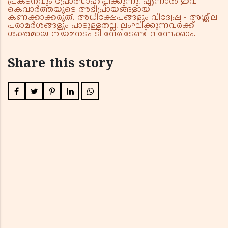
പ്രകടനവും പ്രോത്സാഹിപ്പിക്കുന്നു. എന്നാൽ ഇവ
കെവാർത്തയുടെ അഭിപ്രായങ്ങളായി
കണക്കാക്കരുത്. അധിക്ഷേപങ്ങളും വിദ്വേഷ - അശ്ലീല
പരാമർശങ്ങളും പാടുള്ളതല്ല. ലംഘിക്കുന്നവർക്ക്
ശക്തമായ നിയമനടപടി നേരിടേണ്ടി വന്നേക്കാം.
Share this story