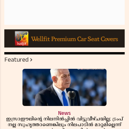
Featured
News
ഇസ്രാഈലിന്റെ നിലനിൽപ്പിൽ വിട്ടുവീഴ്ചയില്ല; ട്രംപ്
നല്ല സുഹൃത്താണെങ്കിലും നിലപാടിൽ മാറ്റമില്ലെന്ന്