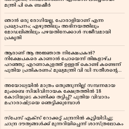
മന്ത്രി പി കെ ബഷീർ
ഞാൻ ഒരു രോഗിയല്ല, പോരാളിയാണ് എന്ന
പ്രഖ്യാപനം; എഴുത്തിലും അഭിനയത്തിലും
മോഡലിങ്ങിലും പഴയതിനേക്കാൾ സജീവമായി
പ്രകൃതി
ആരാണ് ആ അജ്ഞാത നിക്ഷേപകൻ?
നിക്ഷേപകരെ കാണാൻ പോയെന്ന് തിങ്കളാഴ്ച
പറഞ്ഞു; എറണാകുളത്ത് ഉള്ളത് കൊണ്ട് കണ്ടെന്ന്
പുതിയ പ്രതികരണം! മുഖ്യമന്ത്രി വി ഡി സതീശന്റെ
മറ്റൊരു യു-ടേൺ കൂടി വിവാദമാകുമ്പോൾ
അയോധ്യയിൽ മാത്രം ഒതുങ്ങുന്നില്ല! സമ്പന്നമായ
മുംബൈ സിദ്ധിവിനായക ക്ഷേത്രത്തിൽ 18
കോടിയുടെ കാണിക്ക തട്ടിപ്പ്? പുതിയ വിവാദം
മഹാരാഷ്ട്രയെ ഞെട്ടിക്കുമ്പോൾ
സ്പേസ് എക്സ് റോക്കറ്റ് ചന്ദ്രനിൽ കൂട്ടിയിടിച്ചു;
ചാന്ദ്ര ദൗത്യങ്ങൾക്ക് മുന്നറിയിപ്പെന്ന് ശാസ്ത്രലോകം ​​​​​​​