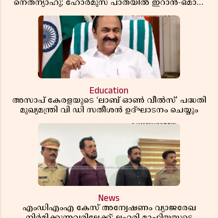
നെതന്യാഹു; ഹോർമുസ് പാതയിൽ ഇറാൻ-ഒമാൻ
ധാരണ, തടസ്സമായി യുഎസ് ഭീഷണി
Education
അസാപ് കേരളയുടെ ‘ലാബ് ഓൺ വീൽസ്’ പദ്ധതി
മുഖ്യമന്ത്രി വി ഡി സതീശൻ ഉദ്ഘാടനം ചെയ്യും
News
എംഡിഎംഎ കേസ് അന്വേഷണം വ്യാജരേഖ
നിർമിക്കുന്നവരിലേക്ക്; ലഹരി മാഫിയയുടെ