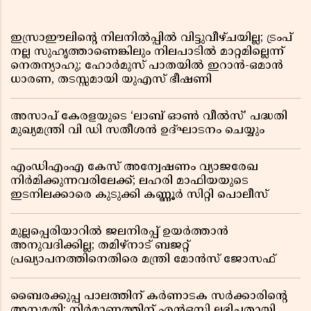
ഇസ്രാഈലിന്റെ നിലനിൽപ്പിൽ വിട്ടുവീഴ്ചയില്ല; ട്രംപ്
നല്ല സുഹൃത്താണെങ്കിലും നിലപാടിൽ മാറ്റമില്ലെന്ന്
നെതന്യാഹു; ഹോർമുസ് പാതയിൽ ഇറാൻ-ഒമാൻ
ധാരണ, തടസ്സമായി യുഎസ് ഭീഷണി
അസാപ് കേരളയുടെ ‘ലാബ് ഓൺ വീൽസ്’ പദ്ധതി
മുഖ്യമന്ത്രി വി ഡി സതീശൻ ഉദ്ഘാടനം ചെയ്യും
എംഡിഎംഎ കേസ് അന്വേഷണം വ്യാജരേഖ
നിർമിക്കുന്നവരിലേക്ക്; ലഹരി മാഫിയയുടെ
ഇടനിലക്കാരെ കുടുക്കി കണ്ണൂർ സിറ്റി പൊലീസ്
മുല്ലപ്പെരിയാറിൽ ജലനിരപ്പ് ഉയർത്താൻ
അനുവദിക്കില്ല; തമിഴ്നാട് ബജറ്റ്
പ്രഖ്യാപനത്തിനെതിരെ മന്ത്രി മോൻസ് ജോസഫ്
ബൈരക്കുപ്പ പാലത്തിന് കർണാടക സർക്കാരിൻ്റെ
അനുമതി; നിർമാണത്തിന് എൻഒസി ലഭിച്ചതായി