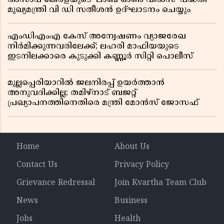
മുഖ്യമന്ത്രി വി ഡി സതീശൻ ഉദ്ഘാടനം ചെയ്യും
എംഡിഎംഎ കേസ് അന്വേഷണം വ്യാജരേഖ
നിർമിക്കുന്നവരിലേക്ക്; ലഹരി മാഫിയയുടെ
ഇടനിലക്കാരെ കുടുക്കി കണ്ണൂർ സിറ്റി പൊലീസ്
മുല്ലപ്പെരിയാറിൽ ജലനിരപ്പ് ഉയർത്താൻ
അനുവദിക്കില്ല; തമിഴ്നാട് ബജറ്റ്
പ്രഖ്യാപനത്തിനെതിരെ മന്ത്രി മോൻസ് ജോസഫ്
Home
About Us
Contact Us
Privacy Policy
Grievance Redressal
Join Kvartha Team Club
News
Business
Jobs
Health