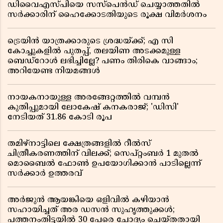
ഡിവൈഎസ്പിയെ സസ്പെൻഡ് ചെയ്യാത്തതിൽ
സർക്കാരിന് ഹൈക്കോടതിയുടെ രൂക്ഷ വിമർശനം
ട്രെയിൻ യാത്രക്കാരുടെ ശ്രദ്ധയ്ക്ക്; എ സി
കോച്ചുകളിൽ പുതപ്പ്, തലയിണ അടക്കമുള്ള
ബെഡ്റോൾ ലഭിച്ചില്ലേ? പണം തിരികെ വാങ്ങാം;
അറിയേണ്ട നിയമങ്ങൾ
നായകനായുള്ള അരങ്ങേറ്റത്തിൽ വമ്പൻ
കുതിപ്പുമായി ലോകേഷ് കനകരാജ്; 'ഡിസി'
നേടിയത് 31.86 കോടി രൂപ
തമിഴ്‌നാട്ടിലെ ക്ഷേത്രങ്ങളിൽ റീൽസ്
ചിത്രീകരണത്തിന് വിലക്ക്; സെപ്റ്റംബർ 1 മുതൽ
മൊബൈൽ ഫോൺ ഉപയോഗിക്കാൻ പാടില്ലെന്ന്
സർക്കാർ ഉത്തരവ്
അർജുൻ ആയങ്കിയെ ഒളിവിൽ കഴിയാൻ
സഹായിച്ചത് അര ഡസൻ സുഹൃത്തുക്കൾ;
പത്തനംതിട്ടയിൽ 30 പേരെ ചോദ്യം ചെയ്തതായി