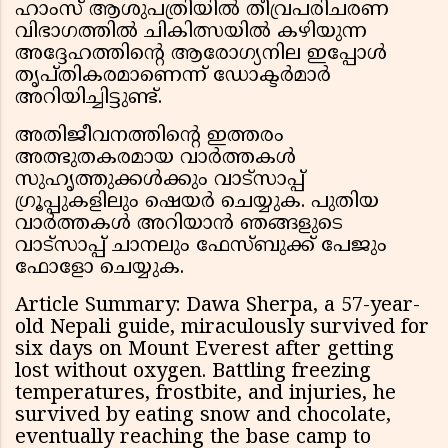
ഹാംസ് ആശുപത്രിയിൽ തീവ്രപരിചരണ
വിഭാഗത്തിൽ ചികിത്സയിൽ കഴിയുന്ന
അദ്ദേഹത്തിന്റെ ആരോഗ്യനില ഇപ്പോൾ
തൃപ്തികരമാണെന്ന് ഡോക്ടർമാർ
അറിയിച്ചിട്ടുണ്ട്.
അതിജീവനത്തിന്റെ ഇത്തരം
അത്ഭുതകരമായ വാർത്തകൾ
സുഹൃത്തുക്കൾക്കും വാട്സാപ്പ്
ഗ്രൂപ്പുകളിലും ഷെയർ ചെയ്യുക. പുതിയ
വാർത്തകൾ അറിയാൻ ഞങ്ങളുടെ
വാട്സാപ്പ് ചാനലും ഫേസ്ബുക്ക് പേജും
ഫോളോ ചെയ്യുക.
Article Summary: Dawa Sherpa, a 57-year-
old Nepali guide, miraculously survived for
six days on Mount Everest after getting
lost without oxygen. Battling freezing
temperatures, frostbite, and injuries, he
survived by eating snow and chocolate,
eventually reaching the base camp to