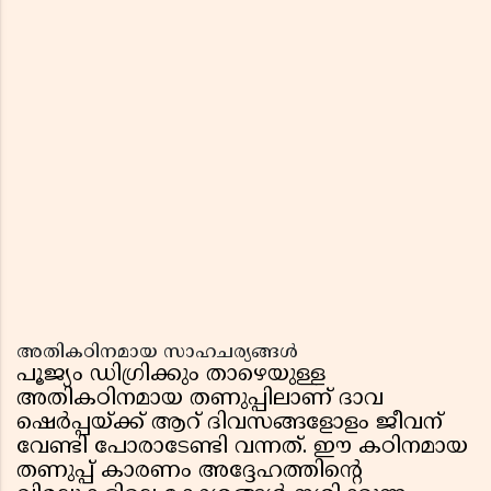
അതികഠിനമായ സാഹചര്യങ്ങൾ
പൂജ്യം ഡിഗ്രിക്കും താഴെയുള്ള
അതികഠിനമായ തണുപ്പിലാണ് ദാവ
ഷെർപ്പയ്ക്ക് ആറ് ദിവസങ്ങളോളം ജീവന്
വേണ്ടി പോരാടേണ്ടി വന്നത്. ഈ കഠിനമായ
തണുപ്പ് കാരണം അദ്ദേഹത്തിന്റെ