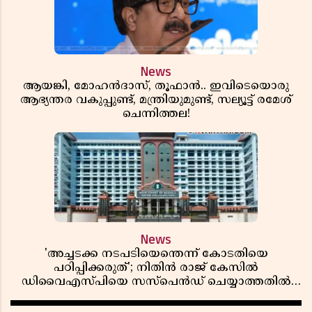
News
ആയങ്കി, മോഹൻദാസ്, തൂഫാൻ.. ഇവിടെയൊരു
ആഭ്യന്തര വകുപ്പുണ്ട്, മന്ത്രിയുമുണ്ട്, സല്യൂട്ട് രമേശ്‌
ചെന്നിത്തല!
News
'അച്ചടക്ക നടപടിയെന്തെന്ന് കോടതിയെ
പഠിപ്പിക്കരുത്'; നിതിൻ രാജ് കേസിൽ
ഡിവൈഎസ്പിയെ സസ്പെൻഡ് ചെയ്യാത്തതിൽ
സർക്കാരിന് ഹൈക്കോടതിയുടെ രൂക്ഷ വിമർശനം