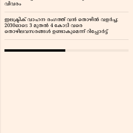
വിവരം ​​​​​​​
ഇലക്ട്രിക് വാഹന രംഗത്ത് വൻ തൊഴിൽ വളർച്ച;
2030ഓടെ 3 മുതൽ 4 കോടി വരെ
തൊഴിലവസരങ്ങൾ ഉണ്ടാകുമെന്ന് റിപ്പോർട്ട്