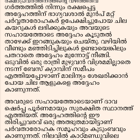
രക്ഷാപ്രവർത്തനത്തിന്റെ വഴിത്തിരിവ്
ഗർത്തത്തിൽ നിന്നും രക്ഷപ്പെട്ട
അദ്ദേഹത്തിന് ഭാഗ്യവശാൽ മുൻപ് മറ്റ്
പർവ്വതാരോഹകർ ഉപേക്ഷിച്ചുപോയ ചില
കയറുകൾ ലഭിക്കുകയും അവയുടെ
സഹായത്തോടെ അദ്ദേഹം കൂടുതൽ
താഴേക്ക് ഇറങ്ങുകയും ചെയ്തു. വഴിയിൽ
വീണ്ടും മഞ്ഞിടിച്ചിലുകൾ ഉണ്ടായെങ്കിലും
പതറാതെ അദ്ദേഹം മുന്നോട്ട് നീങ്ങി.
ഒടുവിൽ ഒരു രാത്രി മുഴുവൻ വിശ്രമമില്ലാതെ
നടന്ന് ബേസ് ക്യാമ്പിന് സമീപം
എത്തിയപ്പോഴാണ് മാലിന്യം ശേഖരിക്കാൻ
പോയ ചില ആളുകളെ അദ്ദേഹം
കാണുന്നത്.
അവരുടെ സഹായത്തോടെയാണ് ദാവ
ഷെർപ്പ പൂർണമായും സുരക്ഷിത സ്ഥാനത്ത്
എത്തിയത്. അദ്ദേഹത്തിന്റെ ഈ
തിരിച്ചുവരവ് ഒരു അത്ഭുതമായിട്ടാണ്
പർവതാരോഹക സമൂഹവും കുടുംബവും
കാണുന്നത്. നിലവിൽ കാഠ്മണ്ഡുവിലെ