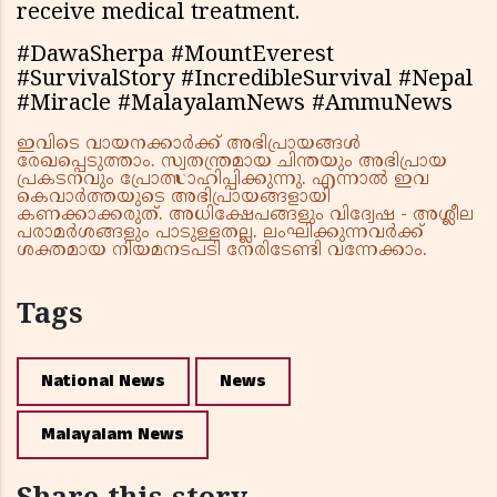
receive medical treatment.
#DawaSherpa #MountEverest
#SurvivalStory #IncredibleSurvival #Nepal
#Miracle #MalayalamNews #AmmuNews
ഇവിടെ വായനക്കാർക്ക് അഭിപ്രായങ്ങൾ
രേഖപ്പെടുത്താം. സ്വതന്ത്രമായ ചിന്തയും അഭിപ്രായ
പ്രകടനവും പ്രോത്സാഹിപ്പിക്കുന്നു. എന്നാൽ ഇവ
കെവാർത്തയുടെ അഭിപ്രായങ്ങളായി
കണക്കാക്കരുത്. അധിക്ഷേപങ്ങളും വിദ്വേഷ - അശ്ലീല
പരാമർശങ്ങളും പാടുള്ളതല്ല. ലംഘിക്കുന്നവർക്ക്
ശക്തമായ നിയമനടപടി നേരിടേണ്ടി വന്നേക്കാം.
Tags
National News
News
Malayalam News