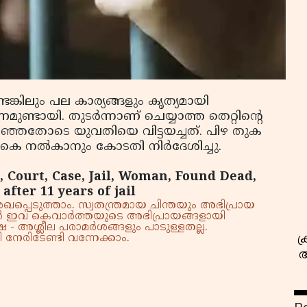
്കിലും പല കാര്യങ്ങളും കൃത്യമായി
സ
ുണ്ടായി. തുടര്‍ന്നാണ് ചെയ്യാത്ത തെറ്റിന്റെ
ളിഞ്ഞതോടെ യുവതിയെ വിട്ടയച്ചത്. പിഴ തുക
രികെ നല്‍കാനും കോടതി നിര്‍ദേശിച്ചു.
, Court, Case, Jail, Woman, Found Dead,
fter 11 years of jail
്പെടുത്താം. സ്വതന്ത്രമായ ചിന്തയും അഭിപ്രായ
്നാൽ ഇവ കെവാർത്തയുടെ അഭിപ്രായങ്ങളായി
 - അശ്ലീല പരാമർശങ്ങളും പാടുള്ളതല്ല.
ക
നേരിടേണ്ടി വന്നേക്കാം.
അ