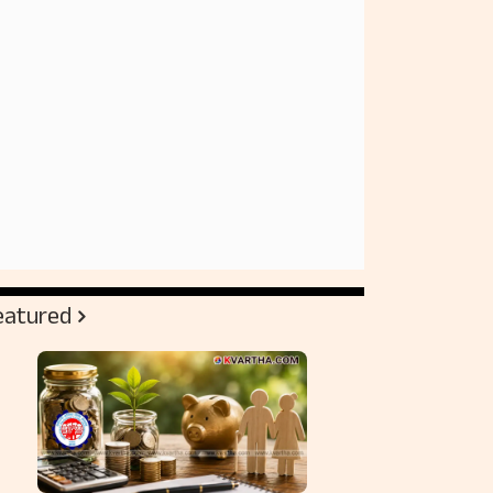
eatured