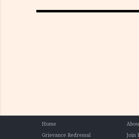
Home
Abou
Grievance Redressal
Join