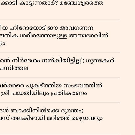
ൊടി കാട്ടുന്നതാര്? മഞ്ചേശ്വരത്തെ
ടങ്ങിയ ഹീറോയോട് ഈ അവഗണന
 ഭൗതിക ശരീരത്തോടുള്ള അനാദരവിൽ
ും
 നിർദേശം നൽകിയിട്ടില്ല'; ഗുണ്ടകൾ
ചെന്നിത്തല
ർക്കറെ പുകഴ്ത്തിയ സംഭവത്തിൽ
 ശ്രീ പദ്ധതിയിലും പ്രതികരണം
ങൾ ബാക്കിനിൽക്കെ ദുരന്തം;
 തലകീഴായി മറിഞ്ഞ് ഡ്രൈവറും