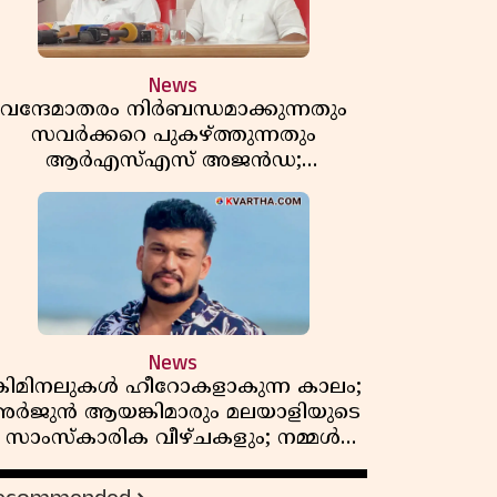
News
വന്ദേമാതരം നിർബന്ധമാക്കുന്നതും
സവർക്കറെ പുകഴ്ത്തുന്നതും
ആർഎസ്എസ് അജൻഡ;
ർക്കാരിനെതിരെ പിണറായി വിജയൻ
News
്രിമിനലുകൾ ഹീറോകളാകുന്ന കാലം;
ർജുൻ ആയങ്കിമാരും മലയാളിയുടെ
സാംസ്കാരിക വീഴ്ചകളും; നമ്മൾ
എങ്ങോട്ടാണ് പോകുന്നത്