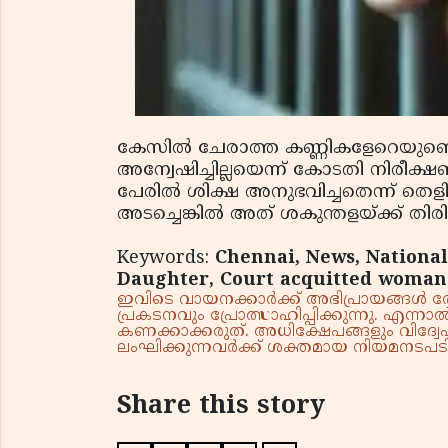
കേസില്‍ ചേരാത്ത കണ്ണികളേറെയുണ്ടെങ
അന്വേഷിച്ചില്ലയെന്ന് കോടതി നിരീക്ഷണമ
പേരില്‍ ശിക്ഷ അനുഭവിച്ചതെന്ന് തെ
അടച്ചെങ്കില്‍ അത് ശകുന്തളയ്ക്ക് തി
Keywords:
Chennai, News, National
Daughter, Court acquitted woman a
ഇവിടെ വായനക്കാർക്ക് അഭിപ്രായങ്ങൾ രേഖപ
പ്രകടനവും പ്രോത്സാഹിപ്പിക്കുന്നു. എന
കണക്കാക്കരുത്. അധിക്ഷേപങ്ങളും വിദ്വേഷ
ലംഘിക്കുന്നവർക്ക് ശക്തമായ നിയമനടപടി 
Share this story