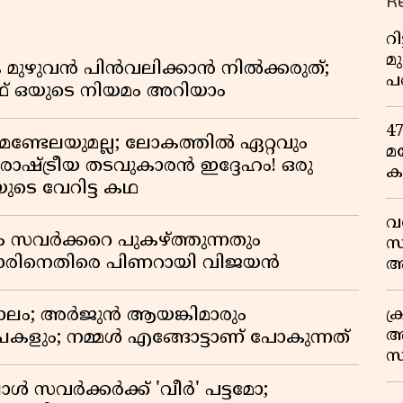
R
റ
മ
 മുഴുവൻ പിൻവലിക്കാൻ നിൽക്കരുത്;
പ
 ഒയുടെ നിയമം അറിയാം
ഒ
4
മണ്ടേലയുമല്ല; ലോകത്തിൽ ഏറ്റവും
മ
ഷ്ട്രീയ തടവുകാരൻ ഇദ്ദേഹം! ഒരു
ക
യുടെ വേറിട്ട കഥ
ര
ഇ
വ
വ
ം സവർക്കറെ പുകഴ്ത്തുന്നതും
സ
ിനെതിരെ പിണറായി വിജയൻ
ആ
സ
ക
ാലം; അർജുൻ ആയങ്കിമാരും
അ
കളും; നമ്മൾ എങ്ങോട്ടാണ് പോകുന്നത്
സ
എ
്പോൾ സവർക്കർക്ക് 'വീർ' പട്ടമോ;