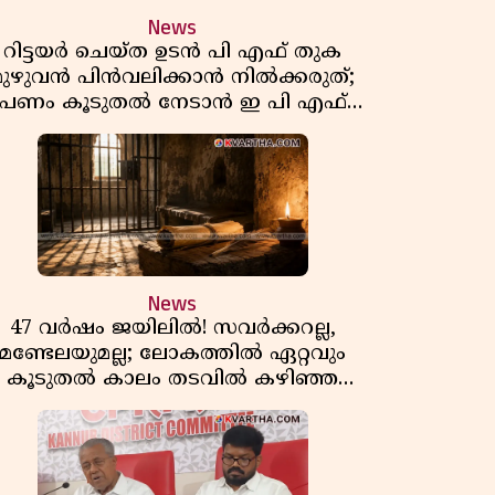
News
റിട്ടയർ ചെയ്ത ഉടൻ പി എഫ് തുക
മുഴുവൻ പിൻവലിക്കാൻ നിൽക്കരുത്;
പണം കൂടുതൽ നേടാൻ ഇ പി എഫ്
ഒയുടെ നിയമം അറിയാം
News
47 വർഷം ജയിലിൽ! സവർക്കറല്ല,
മണ്ടേലയുമല്ല; ലോകത്തിൽ ഏറ്റവും
കൂടുതൽ കാലം തടവിൽ കഴിഞ്ഞ
രാഷ്ട്രീയ തടവുകാരൻ ഇദ്ദേഹം! ഒരു
ന്ത്യൻ സ്വാതന്ത്ര്യസമര സേനാനിയുടെ
വേറിട്ട കഥ