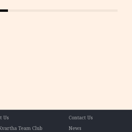
t Us
Contact Us
 Kvartha Team Club
News