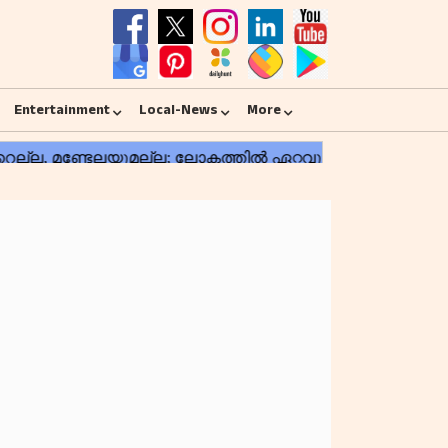
Entertainment
Local-News
More