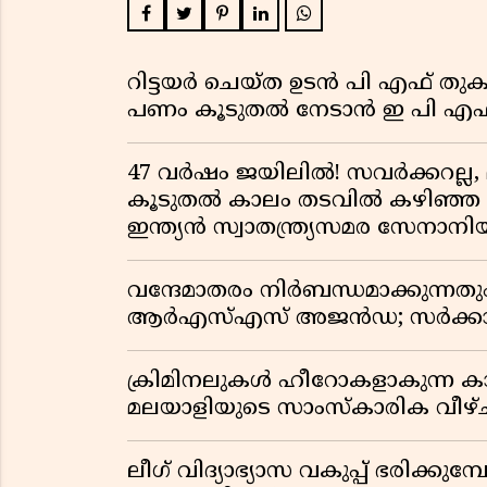
റിട്ടയർ ചെയ്ത ഉടൻ പി എഫ് തുക
പണം കൂടുതൽ നേടാൻ ഇ പി എഫ്
47 വർഷം ജയിലിൽ! സവർക്കറല്ല, 
കൂടുതൽ കാലം തടവിൽ കഴിഞ്ഞ രാ
ഇന്ത്യൻ സ്വാതന്ത്ര്യസമര സേനാനി
വന്ദേമാതരം നിർബന്ധമാക്കുന്നതു
ആർഎസ്എസ് അജൻഡ; സർക്കാര
ക്രിമിനലുകൾ ഹീറോകളാകുന്ന ക
മലയാളിയുടെ സാംസ്കാരിക വീഴ്ച
ലീഗ് വിദ്യാഭ്യാസ വകുപ്പ് ഭരിക്കുമ