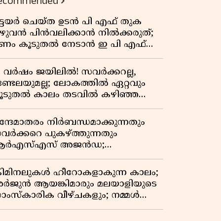
ecommended
ിട്ടയർ ചെയ്ത ഉടൻ പി എഫ് തുക
ുഴുവൻ പിൻവലിക്കാൻ നിൽക്കരുത്;
ണം കൂടുതൽ നേടാൻ ഇ പി എഫ്
യുടെ നിയമം അറിയാം
7 വർഷം ജയിലിൽ! സവർക്കറല്ല,
ണ്ടേലയുമല്ല; ലോകത്തിൽ ഏറ്റവും
ൂടുതൽ കാലം തടവിൽ കഴിഞ്ഞ
ാഷ്ട്രീയ തടവുകാരൻ ഇദ്ദേഹം! ഒരു
ന്ത്യൻ സ്വാതന്ത്ര്യസമര സേനാനിയുടെ
ന്ദേമാതരം നിർബന്ധമാക്കുന്നതും
േറിട്ട കഥ
വർക്കറെ പുകഴ്ത്തുന്നതും
ർഎസ്എസ് അജൻഡ;
ർക്കാരിനെതിരെ പിണറായി വിജയൻ
്രിമിനലുകൾ ഹീറോകളാകുന്ന കാലം;
ർജുൻ ആയങ്കിമാരും മലയാളിയുടെ
ാംസ്കാരിക വീഴ്ചകളും; നമ്മൾ
ങ്ങോട്ടാണ് പോകുന്നത്