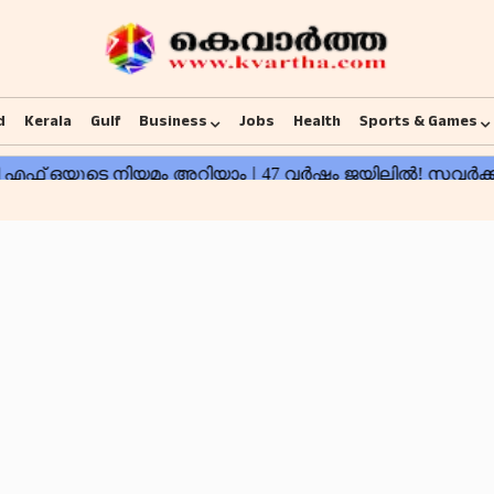
d
Kerala
Gulf
Business
Jobs
Health
Sports & Games